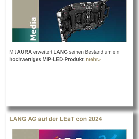
Mit
AURA
erweitert
LANG
seinen Bestand um ein
hochwertiges MIP-LED-Produkt
.
mehr»
about LANG hat
in AURA-LED-
Wände
investiert
LANG AG auf der LEaT con 2024