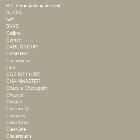
BTL Veranstaltungstechnik
BÜTEC
bvft
BVVS
Calibre
Cameo
CARL GROUP
CASETEC
Cassiopeia
cast
CGS DRY HIRE
CHAINMASTER
Charly's Checkpoint
Chauvet
Christie
Chroma-Q
Claypaky
Clear-Com
ClearOne
Clevertouch