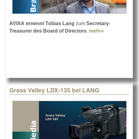
AVIXA
ernennt Tobias Lang
zum
Secretary-
Treasurer des Board of Directors
.
mehr»
about AVIXA-
Verband setzt
auf Tobias
Lang
Grass Valley LDX-135 bei LANG