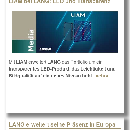
LIAM bei LANG: LED und Transparenz
Pages
Mit
LIAM
erweitert
LANG
das Portfolio um ein
transparentes LED-Produkt
, das
Leichtigkeit und
Bildqualität auf ein neues Niveau hebt.
mehr»
about LI
bei LANG
LED und
Transpar
LANG erweitert seine Präsenz in Europa