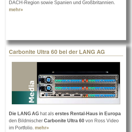
DACH-Region sowie Spanien und Großbritannien.
mehr»
about Navori Labs bei der LANG AG
Carbonite Ultra 60 bei der LANG AG
Die LANG AG
hat als
erstes Rental-Haus in Europa
den Bildmischer
Carbonite Ultra 60
von Ross Video
im Portfolio.
mehr»
about Carbonite Ultra 60 bei der