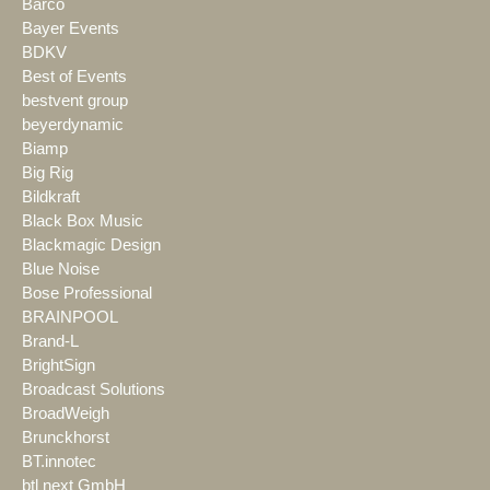
Barco
Bayer Events
BDKV
Best of Events
bestvent group
beyerdynamic
Biamp
Big Rig
Bildkraft
Black Box Music
Blackmagic Design
Blue Noise
Bose Professional
BRAINPOOL
Brand-L
BrightSign
Broadcast Solutions
BroadWeigh
Brunckhorst
BT.innotec
btl next GmbH