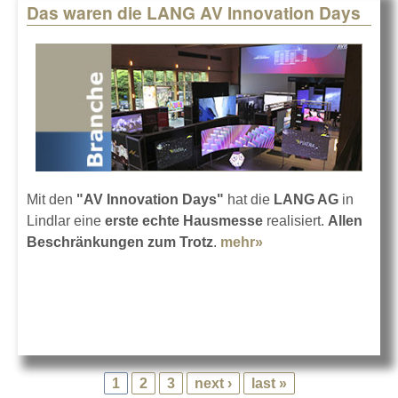
Das waren die LANG AV Innovation Days
Mit den
"AV Innovation Days"
hat die
LANG AG
in
Lindlar eine
erste echte Hausmesse
realisiert.
Allen
Beschränkungen zum Trotz
.
mehr»
about Das waren
die LANG AV
Innovation Days
1
2
3
next ›
last »