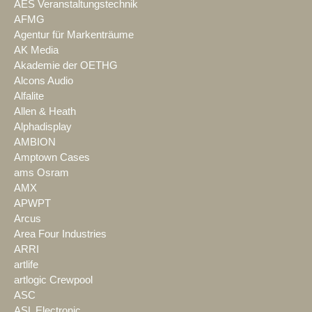
AES Veranstaltungstechnik
AFMG
Agentur für Markenträume
AK Media
Akademie der OETHG
Alcons Audio
Alfalite
Allen & Heath
Alphadisplay
AMBION
Amptown Cases
ams Osram
AMX
APWPT
Arcus
Area Four Industries
ARRI
artlife
artlogic Crewpool
ASC
ASL Electronic