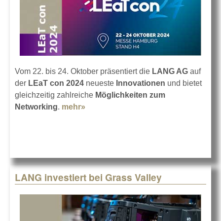
Vom 22. bis 24. Oktober präsentiert die
LANG AG
auf
der
LEaT con 2024
neueste
Innovationen
und bietet
gleichzeitig zahlreiche
Möglichkeiten zum
Networking
.
mehr»
about LANG AG auf der LEaT con
2024
LANG investiert bei Grass Valley