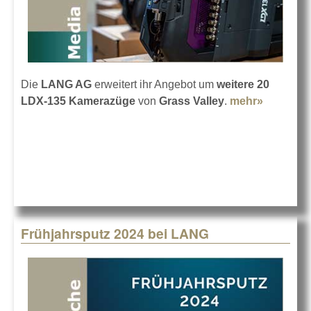
Die
LANG AG
erweitert ihr Angebot um
weitere 20
LDX-135 Kamerazüge
von
Grass Valley
.
mehr»
about
LANG
investier
bei
Grass
Valley
Frühjahrsputz 2024 bei LANG