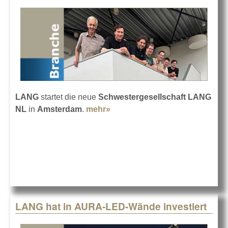
LANG
startet die neue
Schwestergesellschaft LANG
NL
in
Amsterdam
.
mehr»
about LANG erweitert seine
Präsenz in Europa
LANG hat in AURA-LED-Wände investiert