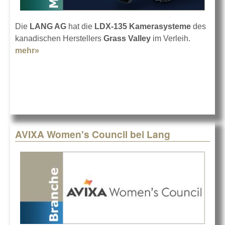
Die
LANG AG
hat die
LDX-135 Kamerasysteme
des
kanadischen Herstellers
Grass Valley
im Verleih.
mehr»
about Grass Valley LDX-135 bei LANG
AVIXA Women's Council bei Lang