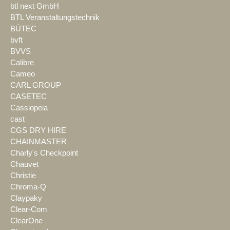
btl next GmbH
BTL Veranstaltungstechnik
BÜTEC
bvft
BVVS
Calibre
Cameo
CARL GROUP
CASETEC
Cassiopeia
cast
CGS DRY HIRE
CHAINMASTER
Charly's Checkpoint
Chauvet
Christie
Chroma-Q
Claypaky
Clear-Com
ClearOne