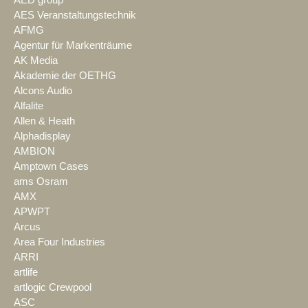
AED group
AES Veranstaltungstechnik
AFMG
Agentur für Markenträume
AK Media
Akademie der OETHG
Alcons Audio
Alfalite
Allen & Heath
Alphadisplay
AMBION
Amptown Cases
ams Osram
AMX
APWPT
Arcus
Area Four Industries
ARRI
artlife
artlogic Crewpool
ASC