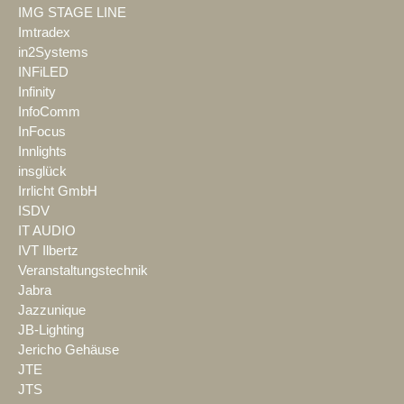
IMG STAGE LINE
Imtradex
in2Systems
INFiLED
Infinity
InfoComm
InFocus
Innlights
insglück
Irrlicht GmbH
ISDV
IT AUDIO
IVT Ilbertz
Veranstaltungstechnik
Jabra
Jazzunique
JB-Lighting
Jericho Gehäuse
JTE
JTS