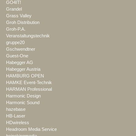
GO4IT!
Grandel
Grass Valley
Groh Distribution
Groh-P.A.
Veranstaltungstechnik
gruppe20
Gschwendtner
Guest-One
Habegger AG
Habegger Austria
HAMBURG OPEN
HAMKE Event-Technik
HARMAN Professional
Harmonic Design
Harmonic Sound
hazebase
HB-Laser
HDwireless
Headroom Media Service