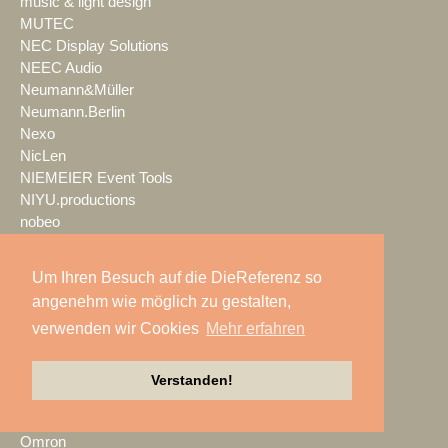
music & light design
MUTEC
NEC Display Solutions
NEEC Audio
Neumann&Müller
Neumann.Berlin
Nexo
NicLen
NIEMEIER Event Tools
NIYU.productions
nobeo
Nocturne Drones GmbH
NPB Veranstaltungstechnik
Um Ihren Besuch auf die DieReferenz so
NTi Audio
angenehm wie möglich zu gestalten,
NÜSSLI
verwenden wir Cookies
Mehr erfahren
Oblong Industries
Octopus
Oehlbach Kabel
Verstanden!
OETHG
OKG-AV
Omron