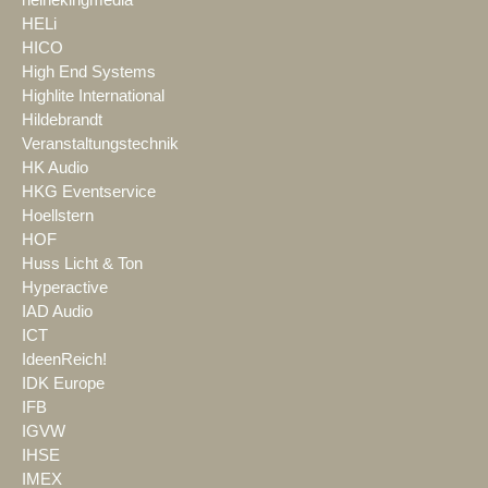
heinekingmedia
HELi
HICO
High End Systems
Highlite International
Hildebrandt
Veranstaltungstechnik
HK Audio
HKG Eventservice
Hoellstern
HOF
Huss Licht & Ton
Hyperactive
IAD Audio
ICT
IdeenReich!
IDK Europe
IFB
IGVW
IHSE
IMEX