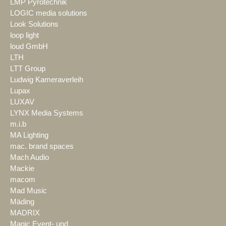
LMP Pyrotechnik
LOGIC media solutions
Look Solutions
loop light
loud GmbH
LTH
LTT Group
Ludwig Kameraverleih
Lupax
LUXAV
LYNX Media Systems
m.i.b
MA Lighting
mac. brand spaces
Mach Audio
Mackie
macom
Mad Music
Mäding
MADRIX
Magic Event- und