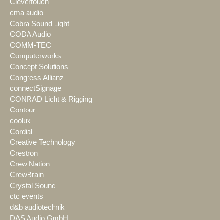
Clevertouch
cma audio
Cobra Sound Light
CODA Audio
COMM-TEC
Computerworks
Concept Solutions
Congress Allianz
connectSignage
CONRAD Licht & Rigging
Contour
coolux
Cordial
Creative Technology
Crestron
Crew Nation
CrewBrain
Crystal Sound
ctc events
d&b audiotechnik
DAS Audio GmbH