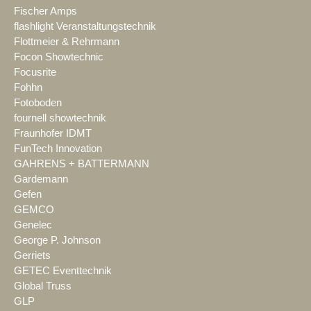
Fischer Amps
flashlight Veranstaltungstechnik
Flottmeier & Rehrmann
Focon Showtechnic
Focusrite
Fohhn
Fotoboden
fournell showtechnik
Fraunhofer IDMT
FunTech Innovation
GAHRENS + BATTERMANN
Gardemann
Gefen
GEMCO
Genelec
George P. Johnson
Gerriets
GETEC Eventtechnik
Global Truss
GLP