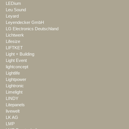
LEDium
Leu Sound
Leyard
Leyendecker GmbH
LG Electronics Deutschland
Lichtwerk
Lifesize
LIFTKET
Light + Building
Light Event
lightconcept
Lightlife
Lightpower
Lightronic
Limelight
LINDY
Litepanels
livewelt
LK AG
LMP