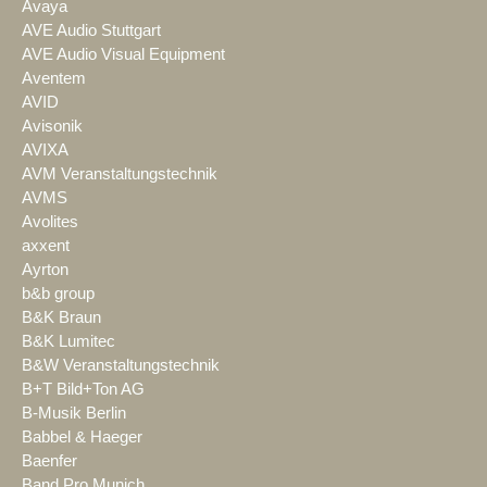
Avaya
AVE Audio Stuttgart
AVE Audio Visual Equipment
Aventem
AVID
Avisonik
AVIXA
AVM Veranstaltungstechnik
AVMS
Avolites
axxent
Ayrton
b&b group
B&K Braun
B&K Lumitec
B&W Veranstaltungstechnik
B+T Bild+Ton AG
B-Musik Berlin
Babbel & Haeger
Baenfer
Band Pro Munich