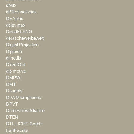
dblux
dBTechnologies
DEAplus
delta-max
DetailKLANG
deutschewerbewelt
Digital Projection
Digitech
dimedis
DirectOut
dlp motive
DMPW
DMT
Doughty
DPA Microphones
DPVT
Droneshow Alliance
DTEN
DTL LICHT GmbH
Earthworks