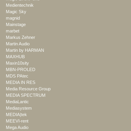
Medientechnik
Magic Sky
magnid
Mainstage
marbet
Markus Zehner
Martin Audio
Martin by HARMAN
MAXHUB
Maxin10sity
MBN-PROLED
MDS PAtec
MEDIA IN RES
Media Resource Group
MEDIA SPECTRUM
MediaLantic
Mediasystem
MEDIA|tek
MEEVI-rent
Mega Audio