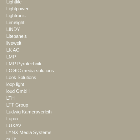
Lightlife
Lightpower
Lightronic
Limelight
LINDY
Litepanels
livewelt
LK AG
LMP
LMP Pyrotechnik
LOGIC media solutions
Look Solutions
loop light
loud GmbH
LTH
LTT Group
Ludwig Kameraverleih
Lupax
LUXAV
LYNX Media Systems
m.i.b