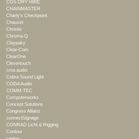
CGS DRY HIRE
CHAINMASTER
Charly's Checkpoint
Chauvet
Christie
Chroma-Q
Claypaky
Clear-Com
ClearOne
Clevertouch
cma audio
Cobra Sound Light
CODA Audio
COMM-TEC
Computerworks
Concept Solutions
Congress Allianz
connectSignage
CONRAD Licht & Rigging
Contour
coolux