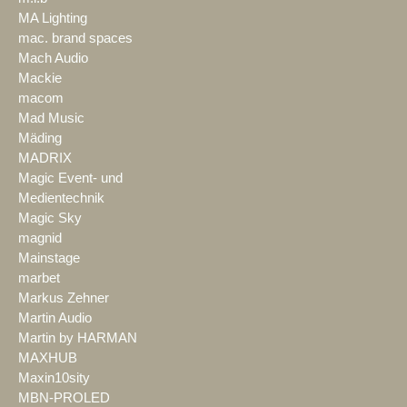
MA Lighting
mac. brand spaces
Mach Audio
Mackie
macom
Mad Music
Mäding
MADRIX
Magic Event- und
Medientechnik
Magic Sky
magnid
Mainstage
marbet
Markus Zehner
Martin Audio
Martin by HARMAN
MAXHUB
Maxin10sity
MBN-PROLED