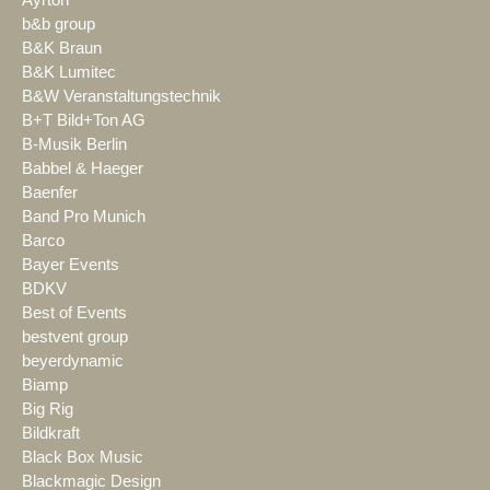
b&b group
B&K Braun
B&K Lumitec
B&W Veranstaltungstechnik
B+T Bild+Ton AG
B-Musik Berlin
Babbel & Haeger
Baenfer
Band Pro Munich
Barco
Bayer Events
BDKV
Best of Events
bestvent group
beyerdynamic
Biamp
Big Rig
Bildkraft
Black Box Music
Blackmagic Design