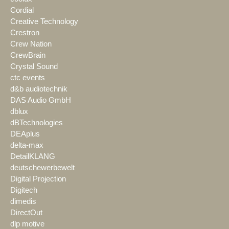
Cordial
Creative Technology
Crestron
Crew Nation
CrewBrain
Crystal Sound
ctc events
d&b audiotechnik
DAS Audio GmbH
dblux
dBTechnologies
DEAplus
delta-max
DetailKLANG
deutschewerbewelt
Digital Projection
Digitech
dimedis
DirectOut
dlp motive