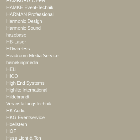
HAMBURG OPEN
HAMKE Event-Technik
HARMAN Professional
Harmonic Design
Harmonic Sound
hazebase
HB-Laser
HDwireless
Headroom Media Service
heinekingmedia
HELi
HICO
High End Systems
Highlite International
Hildebrandt
Veranstaltungstechnik
HK Audio
HKG Eventservice
Hoellstern
HOF
Huss Licht & Ton