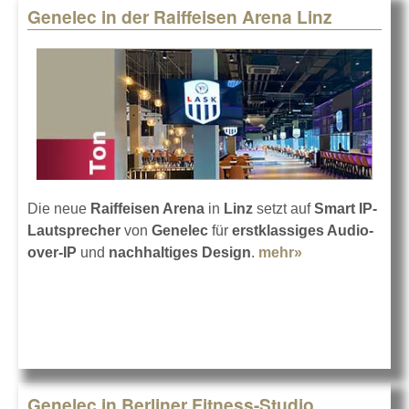
Genelec in der Raiffeisen Arena Linz
Die neue
Raiffeisen Arena
in
Linz
setzt auf
Smart IP-
Lautsprecher
von
Genelec
für
erstklassiges Audio-
over-IP
und
nachhaltiges Design
.
mehr»
about Genelec
in der
Raiffeisen
Arena Linz
Genelec in Berliner Fitness-Studio