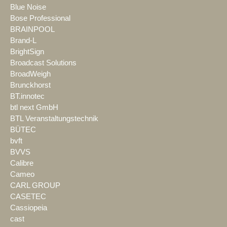
Blue Noise
Bose Professional
BRAINPOOL
Brand-L
BrightSign
Broadcast Solutions
BroadWeigh
Brunckhorst
BT.innotec
btl next GmbH
BTL Veranstaltungstechnik
BÜTEC
bvft
BVVS
Calibre
Cameo
CARL GROUP
CASETEC
Cassiopeia
cast