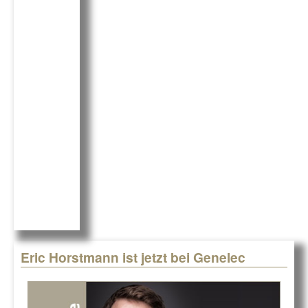
c
k
G
e
e
b
dI
o
n
o
k
Eric Horstmann ist jetzt bei Genelec