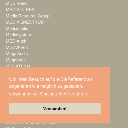
MDS PAtec
MEDIA IN RES
Media Resource Group
MEDIA SPECTRUM
MediaLantic
Mediasystem
MEDIA|tek
MEEVI-rent
Mega Audio
Megaforce
MEGATECH
Merging Technologies
Mersive
Um Ihren Besuch auf die DieReferenz so
Meyer Sound
angenehm wie möglich zu gestalten,
Miet-pa
verwenden wir Cookies
Mehr erfahren
MILOS
Ministry of Light
Verstanden!
MisterMaster
Mitsubishi Electric
MKM Event Show Technik