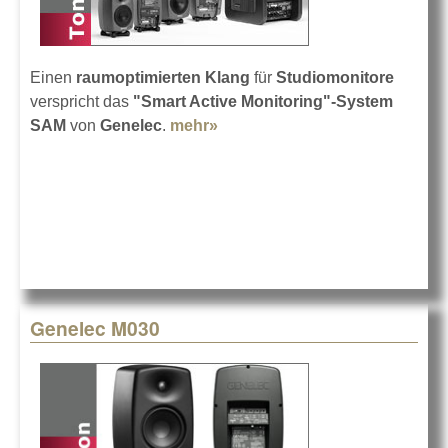
Einen
raumoptimierten Klang
für
Studiomonitore
verspricht das
"Smart Active Monitoring"-System
SAM
von
Genelec
.
mehr»
about Studiomonitore selbst
einmessen
Genelec M030