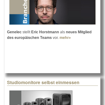
Genelec
stellt
Eric Horstmann
als
neues Mitglied
des europäischen Teams
vor.
mehr»
about Eric
Horstmann ist jetzt
bei Genelec
Studiomonitore selbst einmessen