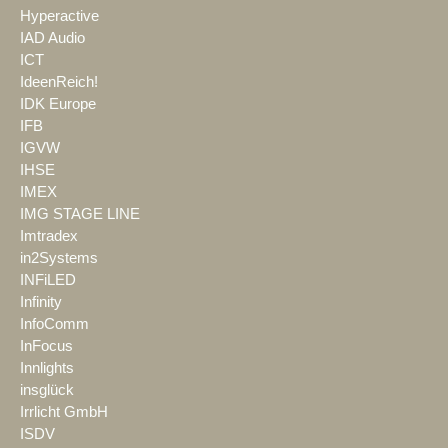
Hyperactive
IAD Audio
ICT
IdeenReich!
IDK Europe
IFB
IGVW
IHSE
IMEX
IMG STAGE LINE
Imtradex
in2Systems
INFiLED
Infinity
InfoComm
InFocus
Innlights
insglück
Irrlicht GmbH
ISDV