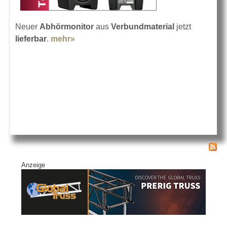
Neuer
Abhörmonitor
aus
Verbundmaterial
jetzt
lieferbar
.
mehr»
about Genelec M030
Anzeige