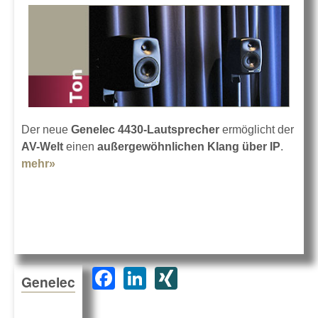
Der neue
Genelec 4430-Lautsprecher
ermöglicht der
AV-Welt
einen
außergewöhnlichen Klang über IP
.
mehr»
about Genelec 4430 mit Smart-IP-Technologie
F
Li
XI
Genelec
a
n
N