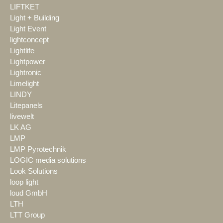
LIFTKET
Light + Building
Light Event
lightconcept
Lightlife
Lightpower
Lightronic
Limelight
LINDY
Litepanels
livewelt
LK AG
LMP
LMP Pyrotechnik
LOGIC media solutions
Look Solutions
loop light
loud GmbH
LTH
LTT Group