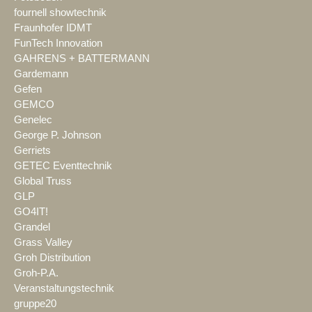
fournell showtechnik
Fraunhofer IDMT
FunTech Innovation
GAHRENS + BATTERMANN
Gardemann
Gefen
GEMCO
Genelec
George P. Johnson
Gerriets
GETEC Eventtechnik
Global Truss
GLP
GO4IT!
Grandel
Grass Valley
Groh Distribution
Groh-P.A.
Veranstaltungstechnik
gruppe20