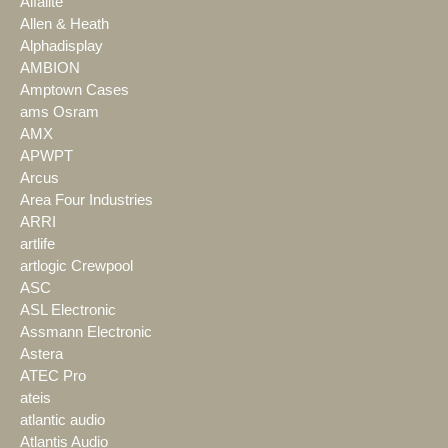
Alfalite
Allen & Heath
Alphadisplay
AMBION
Amptown Cases
ams Osram
AMX
APWPT
Arcus
Area Four Industries
ARRI
artlife
artlogic Crewpool
ASC
ASL Electronic
Assmann Electronic
Astera
ATEC Pro
ateis
atlantic audio
Atlantis Audio