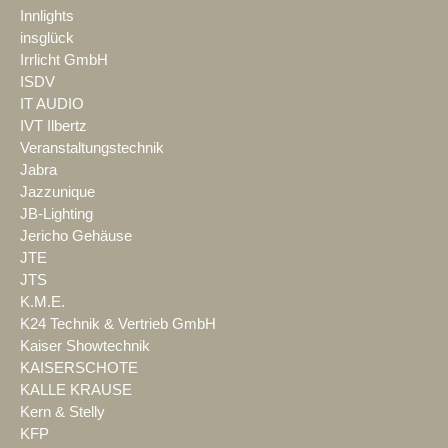
Innlights
insglück
Irrlicht GmbH
ISDV
IT AUDIO
IVT Ilbertz
Veranstaltungstechnik
Jabra
Jazzunique
JB-Lighting
Jericho Gehäuse
JTE
JTS
K.M.E.
K24 Technik & Vertrieb GmbH
Kaiser Showtechnik
KAISERSCHOTE
KALLE KRAUSE
Kern & Stelly
KFP