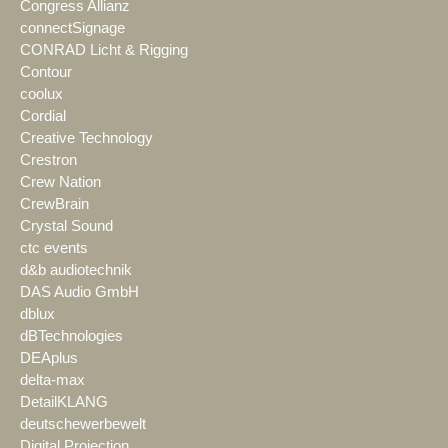
Congress Allianz
connectSignage
CONRAD Licht & Rigging
Contour
coolux
Cordial
Creative Technology
Crestron
Crew Nation
CrewBrain
Crystal Sound
ctc events
d&b audiotechnik
DAS Audio GmbH
dblux
dBTechnologies
DEAplus
delta-max
DetailKLANG
deutschewerbewelt
Digital Projection