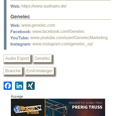
Web:
https://www.audiopro.de/
Genelec
Web:
www.genelec.com
Facebook:
www.facebook.com/Genelec
YouTube:
www.youtube.com/user/GenelecMarketing
Instagram:
www.instagram.com/genelec_oy/
Audio Export
Genelec
Branche
Ein/Umsteiger
F
Li
XI
a
n
N
Anzeige
c
k
G
e
e