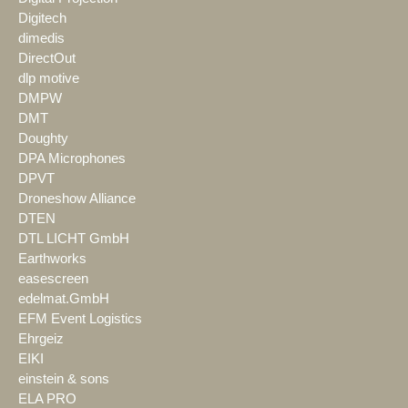
Digitech
dimedis
DirectOut
dlp motive
DMPW
DMT
Doughty
DPA Microphones
DPVT
Droneshow Alliance
DTEN
DTL LICHT GmbH
Earthworks
easescreen
edelmat.GmbH
EFM Event Logistics
Ehrgeiz
EIKI
einstein & sons
ELA PRO