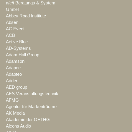
a/c/t Beratungs & System
GmbH
Abbey Road Institute
Absen
AC Event
ACB
Active Blue
AD-Systems
Adam Hall Group
Adamson
Adapoe
Adapteo
Adder
AED group
AES Veranstaltungstechnik
AFMG
Agentur für Markenträume
AK Media
Akademie der OETHG
Alcons Audio