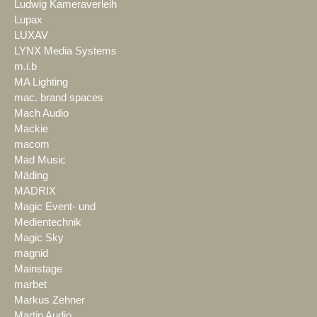
Ludwig Kameraverleih
Lupax
LUXAV
LYNX Media Systems
m.i.b
MA Lighting
mac. brand spaces
Mach Audio
Mackie
macom
Mad Music
Mäding
MADRIX
Magic Event- und
Medientechnik
Magic Sky
magnid
Mainstage
marbet
Markus Zehner
Martin Audio