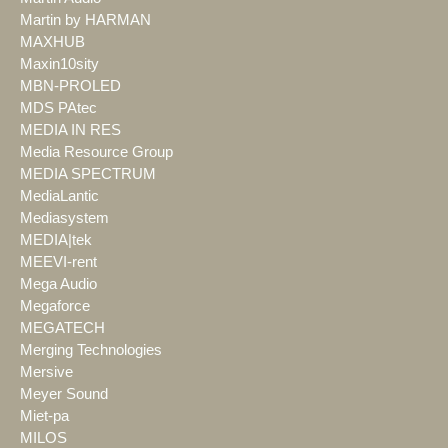
Martin by HARMAN
MAXHUB
Maxin10sity
MBN-PROLED
MDS PAtec
MEDIA IN RES
Media Resource Group
MEDIA SPECTRUM
MediaLantic
Mediasystem
MEDIA|tek
MEEVI-rent
Mega Audio
Megaforce
MEGATECH
Merging Technologies
Mersive
Meyer Sound
Miet-pa
MILOS