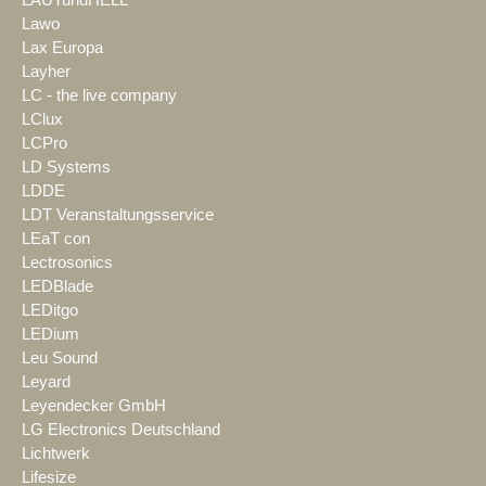
LAUTundHELL
Lawo
Lax Europa
Layher
LC - the live company
LClux
LCPro
LD Systems
LDDE
LDT Veranstaltungsservice
LEaT con
Lectrosonics
LEDBlade
LEDitgo
LEDium
Leu Sound
Leyard
Leyendecker GmbH
LG Electronics Deutschland
Lichtwerk
Lifesize