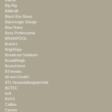
Biamp
Big Rig
Bildkraft
Black Box Music
Blackmagic Design
Blue Noise
Bose Professional
BRAINPOOL
Brand-L
BrightSign
Broadcast Solutions
BroadWeigh
Brunckhorst
BT.innotec
btl next GmbH
BTL Veranstaltungstechnik
BÜTEC
bvft
BVVS
Calibre
Cameo