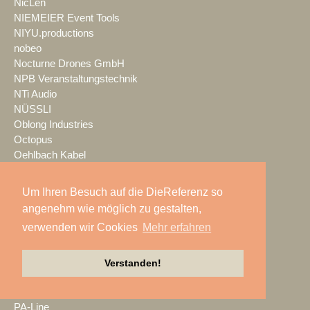
NicLen
NIEMEIER Event Tools
NIYU.productions
nobeo
Nocturne Drones GmbH
NPB Veranstaltungstechnik
NTi Audio
NÜSSLI
Oblong Industries
Octopus
Oehlbach Kabel
OETHG
OKG-AV
Um Ihren Besuch auf die DieReferenz so
Omron
angenehm wie möglich zu gestalten,
Optimahl Catering
verwenden wir Cookies
Mehr erfahren
Optocore
ORANGE PRODUCTION DG
OS-VT
Verstanden!
Otto Events
P2 Veranstaltungstechnik
PA-Line