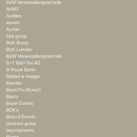
AVM Veranstaltungstechnik
AVMS
Avolites
axxent
Ayrton
b&b group
B&K Braun
B&K Lumitec
B&W Veranstaltungstechnik
B+T Bild+Ton AG
B-Musik Berlin
Babbel & Haeger
Baenfer
Band Pro Munich
Barco
Bayer Events
BDKV
Best of Events
bestvent group
beyerdynamic