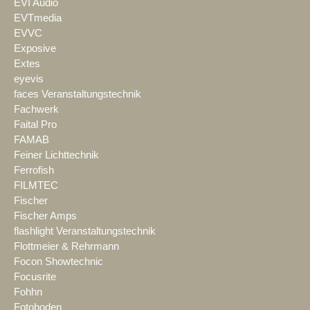
EVI Audio
EVTmedia
EVVC
Exposive
Extes
eyevis
faces Veranstaltungstechnik
Fachwerk
Faital Pro
FAMAB
Feiner Lichttechnik
Ferrofish
FILMTEC
Fischer
Fischer Amps
flashlight Veranstaltungstechnik
Flottmeier & Rehrmann
Focon Showtechnic
Focusrite
Fohhn
Fotoboden