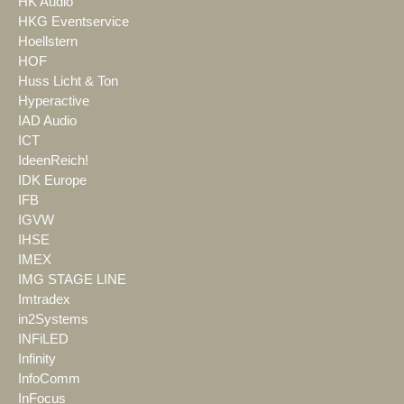
HK Audio
HKG Eventservice
Hoellstern
HOF
Huss Licht & Ton
Hyperactive
IAD Audio
ICT
IdeenReich!
IDK Europe
IFB
IGVW
IHSE
IMEX
IMG STAGE LINE
Imtradex
in2Systems
INFiLED
Infinity
InfoComm
InFocus