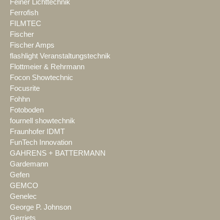
Feiner Lichttechnik
Ferrofish
FILMTEC
Fischer
Fischer Amps
flashlight Veranstaltungstechnik
Flottmeier & Rehrmann
Focon Showtechnic
Focusrite
Fohhn
Fotoboden
fournell showtechnik
Fraunhofer IDMT
FunTech Innovation
GAHRENS + BATTERMANN
Gardemann
Gefen
GEMCO
Genelec
George P. Johnson
Gerriets