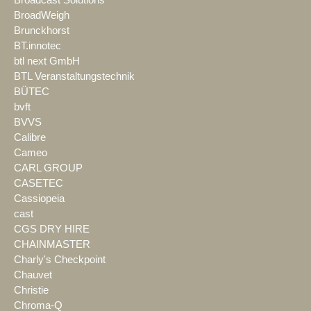
Broadcast Solutions
BroadWeigh
Brunckhorst
BT.innotec
btl next GmbH
BTL Veranstaltungstechnik
BÜTEC
bvft
BVVS
Calibre
Cameo
CARL GROUP
CASETEC
Cassiopeia
cast
CGS DRY HIRE
CHAINMASTER
Charly's Checkpoint
Chauvet
Christie
Chroma-Q