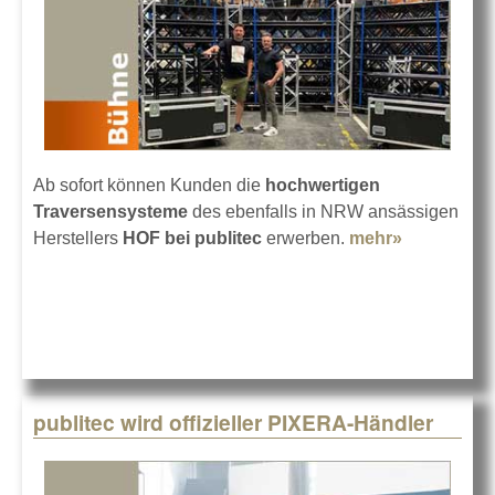
Ab sofort können Kunden die
hochwertigen
Traversensysteme
des ebenfalls in NRW ansässigen
Herstellers
HOF bei publitec
erwerben.
mehr»
about
publitec
vertreibt
Traversen
von HOF
publitec wird offizieller PIXERA-Händler