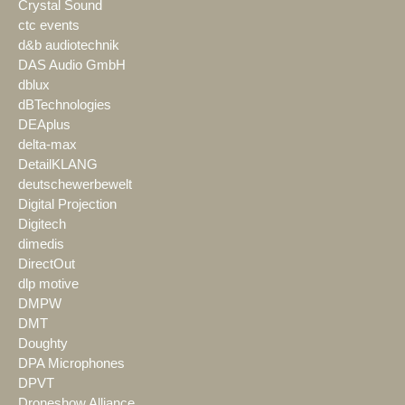
Crystal Sound
ctc events
d&b audiotechnik
DAS Audio GmbH
dblux
dBTechnologies
DEAplus
delta-max
DetailKLANG
deutschewerbewelt
Digital Projection
Digitech
dimedis
DirectOut
dlp motive
DMPW
DMT
Doughty
DPA Microphones
DPVT
Droneshow Alliance