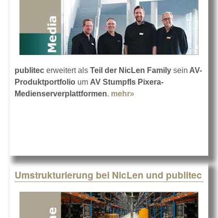
publitec
erweitert als
Teil der NicLen Family
sein
AV-
Produktportfolio
um
AV Stumpfls Pixera-
Medienserverplattformen
.
mehr»
about publitec wird
offizieller PIXERA-
Händler
Umstrukturierung bei NicLen und publitec