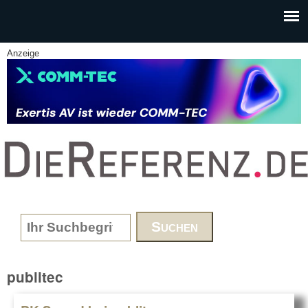
Skip to main content
Anzeige
www.DieReferenz.de
Search form
publitec