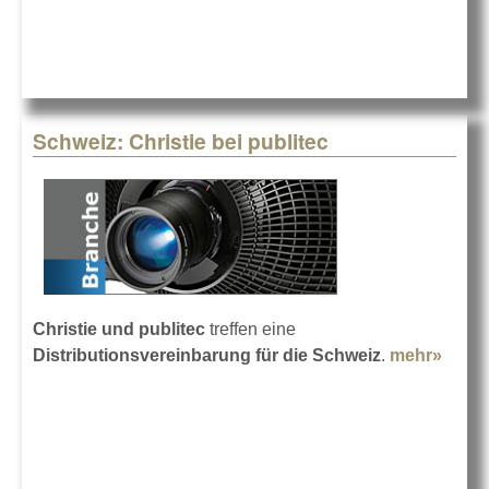
Schweiz: Christie bei publitec
Christie und publitec
treffen eine
Distributionsvereinbarung für die Schweiz
.
mehr»
abou
Schwe
Chris
bei
publi