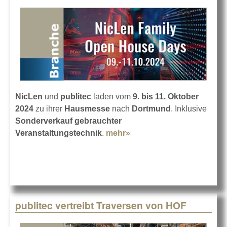
NicLen
und
publitec
laden vom
9. bis 11. Oktober
2024
zu ihrer
Hausmesse
nach
Dortmund
. Inklusive
Sonderverkauf gebrauchter
Veranstaltungstechnik
.
mehr»
about Hausmesse bei
NicLen und publitec
publitec vertreibt Traversen von HOF