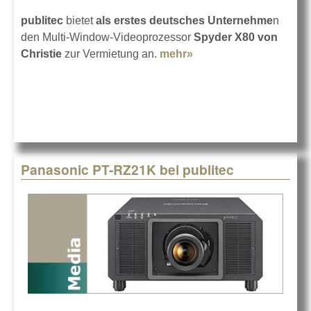
publitec
bietet
als erstes deutsches Unternehme
n
den Multi-Window-Videoprozessor
Spyder X80 von
Christie
zur Vermietung an.
mehr»
about Christie Spyder
X80 bei publitec
Panasonic PT-RZ21K bei publitec