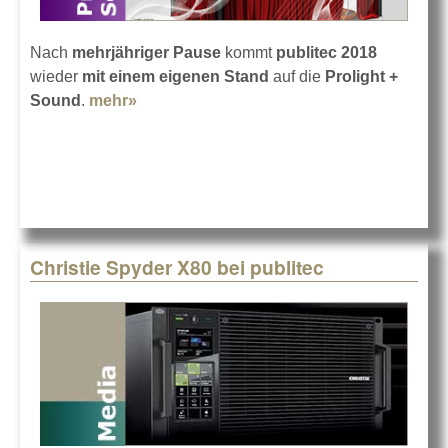
Nach
mehrjähriger Pause
kommt
publitec 2018
wieder
mit einem eigenen Stand
auf die
Prolight +
Sound
.
mehr»
about publitec auf der Prolight + Sound
2018
Christie Spyder X80 bei publitec