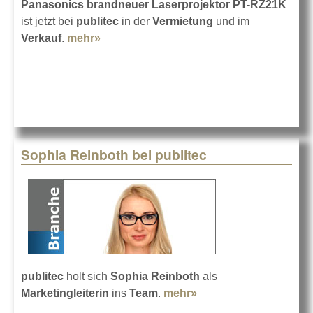
Panasonics brandneuer Laserprojektor PT-RZ21K
ist jetzt bei
publitec
in der
Vermietung
und im
Verkauf
.
mehr»
about Panasonic PT-RZ21K bei publitec
Sophia Reinboth bei publitec
publitec
holt sich
Sophia Reinboth
als
Marketingleiterin
ins
Team
.
mehr»
about Sophia
Reinboth bei publitec