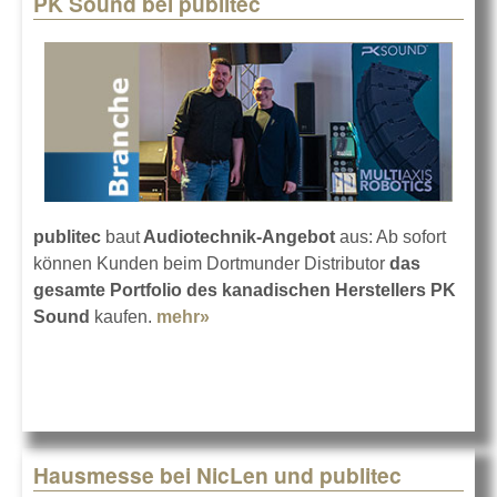
PK Sound bei publitec
Pages
publitec
baut
Audiotechnik-Angebot
aus: Ab sofort
können Kunden beim Dortmunder Distributor
das
gesamte Portfolio des kanadischen Herstellers PK
Sound
kaufen.
mehr»
about PK Sound bei publitec
Hausmesse bei NicLen und publitec