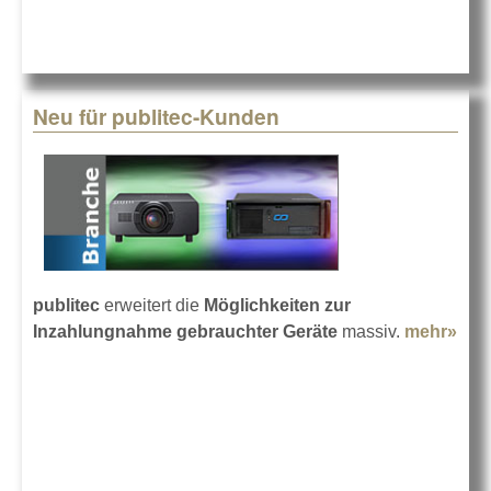
Neu für publitec-Kunden
publitec
erweitert die
Möglichkeiten zur
Inzahlungnahme gebrauchter Geräte
massiv.
mehr»
abo
Neu
publ
Kun