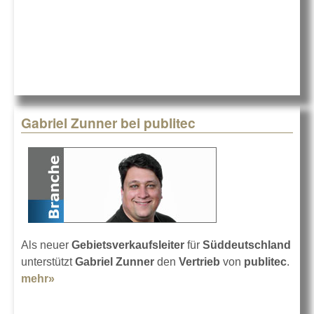
publitec
Gabriel Zunner bei publitec
Als neuer
Gebietsverkaufsleiter
für
Süddeutschland
unterstützt
Gabriel Zunner
den
Vertrieb
von
publitec
.
mehr»
about Gabriel Zunner bei publitec