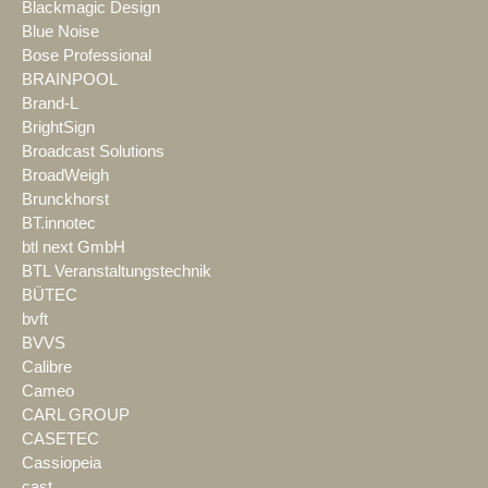
Blackmagic Design
Blue Noise
Bose Professional
BRAINPOOL
Brand-L
BrightSign
Broadcast Solutions
BroadWeigh
Brunckhorst
BT.innotec
btl next GmbH
BTL Veranstaltungstechnik
BÜTEC
bvft
BVVS
Calibre
Cameo
CARL GROUP
CASETEC
Cassiopeia
cast