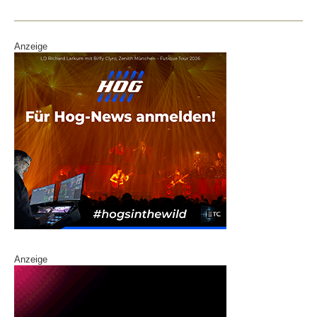
o
k
Anzeige
Anzeige