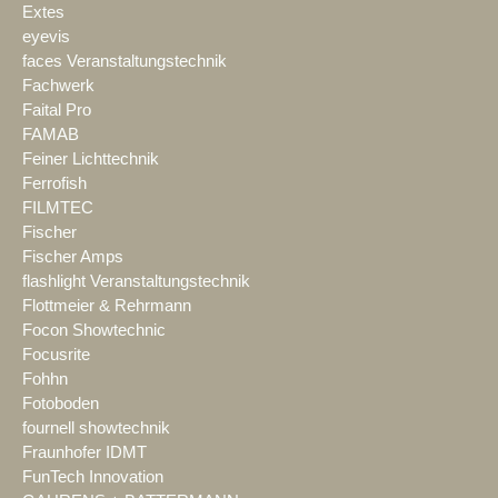
Extes
eyevis
faces Veranstaltungstechnik
Fachwerk
Faital Pro
FAMAB
Feiner Lichttechnik
Ferrofish
FILMTEC
Fischer
Fischer Amps
flashlight Veranstaltungstechnik
Flottmeier & Rehrmann
Focon Showtechnic
Focusrite
Fohhn
Fotoboden
fournell showtechnik
Fraunhofer IDMT
FunTech Innovation