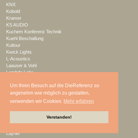
KNX
Kobold
Kramer
KS AUDIO
Kuchem Konferenz Technik
Kuehl Beschallung
Kultour
Kwick Lights
L-Acoustics
Laauser & Vohl
Lambda Labs
LANG
Um Ihren Besuch auf die DieReferenz so
LANG ACADEMY
Laser Imagineering
angenehm wie möglich zu gestalten,
Laserworld
verwenden wir Cookies
Mehr erfahren
Lauten Audio
LAUTundHELL
Verstanden!
Lawo
Lax Europa
Layher