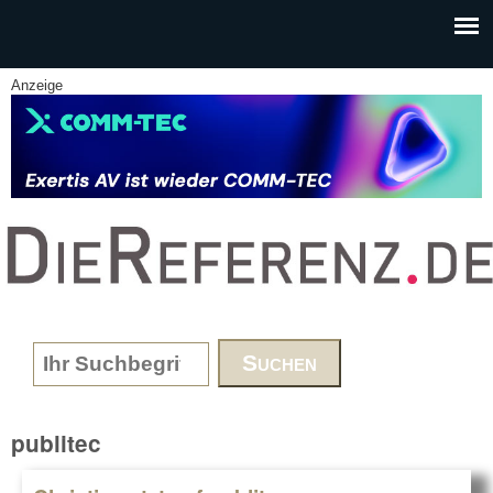
Skip to main content
Anzeige
www.DieReferenz.de
Search form
publitec