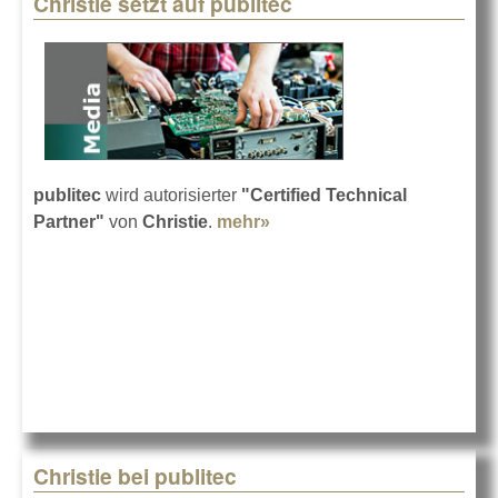
Christie setzt auf publitec
Pages
publitec
wird autorisierter
"Certified Technical
Partner"
von
Christie
.
mehr»
about Christie setzt auf
publitec
Christie bei publitec