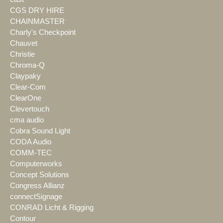
CGS DRY HIRE
CHAINMASTER
Charly's Checkpoint
Chauvet
Christie
Chroma-Q
Claypaky
Clear-Com
ClearOne
Clevertouch
cma audio
Cobra Sound Light
CODA Audio
COMM-TEC
Computerworks
Concept Solutions
Congress Allianz
connectSignage
CONRAD Licht & Rigging
Contour