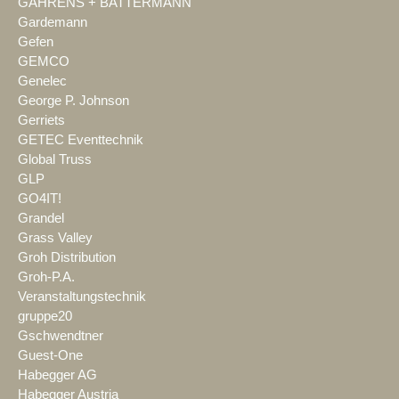
GAHRENS + BATTERMANN
Gardemann
Gefen
GEMCO
Genelec
George P. Johnson
Gerriets
GETEC Eventtechnik
Global Truss
GLP
GO4IT!
Grandel
Grass Valley
Groh Distribution
Groh-P.A.
Veranstaltungstechnik
gruppe20
Gschwendtner
Guest-One
Habegger AG
Habegger Austria