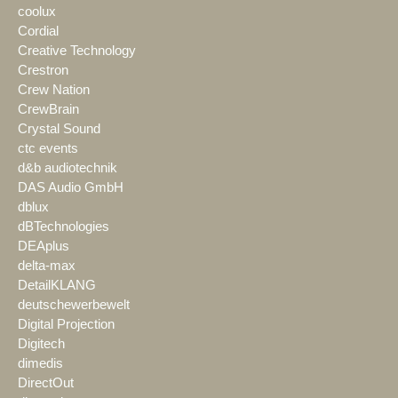
coolux
Cordial
Creative Technology
Crestron
Crew Nation
CrewBrain
Crystal Sound
ctc events
d&b audiotechnik
DAS Audio GmbH
dblux
dBTechnologies
DEAplus
delta-max
DetailKLANG
deutschewerbewelt
Digital Projection
Digitech
dimedis
DirectOut