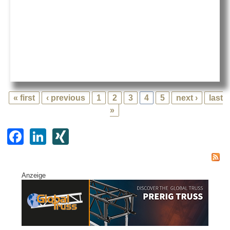
« first
‹ previous
1
2
3
4
5
next ›
last
»
F
Li
XI
a
n
N
c
k
G
Anzeige
e
e
b
dI
o
n