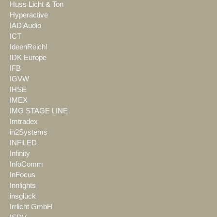
Huss Licht & Ton
Hyperactive
IAD Audio
ICT
IdeenReich!
IDK Europe
IFB
IGVW
IHSE
IMEX
IMG STAGE LINE
Imtradex
in2Systems
INFiLED
Infinity
InfoComm
InFocus
Innlights
insglück
Irrlicht GmbH