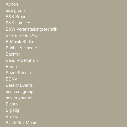
Ayrton
b&b group
B&K Braun
B&K Lumitec
B&W Veranstaltungstechnik
B+T Bild+Ton AG
B-Musik Berlin
Babbel & Haeger
Baenfer
Band Pro Munich
Barco
Bayer Events
BDKV
Best of Events
bestvent group
beyerdynamic
Biamp
Big Rig
Bildkraft
Black Box Music