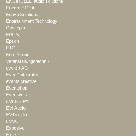
ENCIRCLED audio.solutions
Encore EMEA
Enova Solutions
Entertainment Technology
Concepts
EPOS
Epson
ETC
Euro Sound
Veranstaltungstechnik
event it AG
Event*Integrator
events creative
Eventshop
Eventworx
EVERS PA
EVI Audio
EVTmedia
EVVC
Exposive
Extes