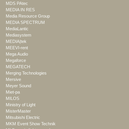
MDS PAtec
MEDIA IN RES
Media Resource Group
MEDIA SPECTRUM
MediaLantic
Mediasystem
MEDIA|tek
MEEVI-rent
Mega Audio
Megaforce
MEGATECH
Merging Technologies
Mersive
Meyer Sound
Miet-pa
MILOS
Ministry of Light
MisterMaster
Mitsubishi Electric
MKM Event Show Technik