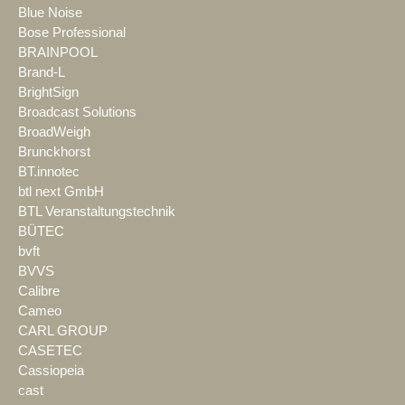
Blue Noise
Bose Professional
BRAINPOOL
Brand-L
BrightSign
Broadcast Solutions
BroadWeigh
Brunckhorst
BT.innotec
btl next GmbH
BTL Veranstaltungstechnik
BÜTEC
bvft
BVVS
Calibre
Cameo
CARL GROUP
CASETEC
Cassiopeia
cast