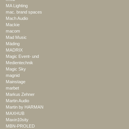
MA Lighting
mac. brand spaces
Mach Audio
Mackie
macom
Mad Music
Mäding
MADRIX
Magic Event- und
Medientechnik
Magic Sky
magnid
Mainstage
marbet
Markus Zehner
Martin Audio
Martin by HARMAN
MAXHUB
Maxin10sity
MBN-PROLED