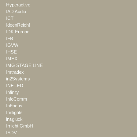
Hyperactive
IAD Audio
ICT
IdeenReich!
IDK Europe
IFB
IGVW
IHSE
IMEX
IMG STAGE LINE
Imtradex
in2Systems
INFiLED
Infinity
InfoComm
InFocus
Innlights
insglück
Irrlicht GmbH
ISDV