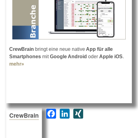
CrewBrain
bringt eine neue native
App für alle
Smartphones
mit
Google Android
oder
Apple iOS
.
mehr»
about CrewBrain App für Android und iOS
F
Li
XI
CrewBrain
a
n
N
c
k
G