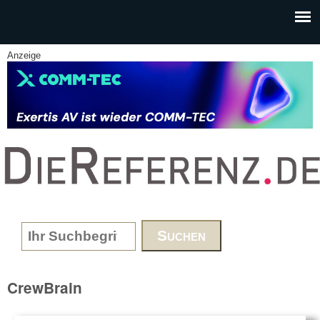
Skip to main content
Anzeige
www.DieReferenz.de
Search form
CrewBrain