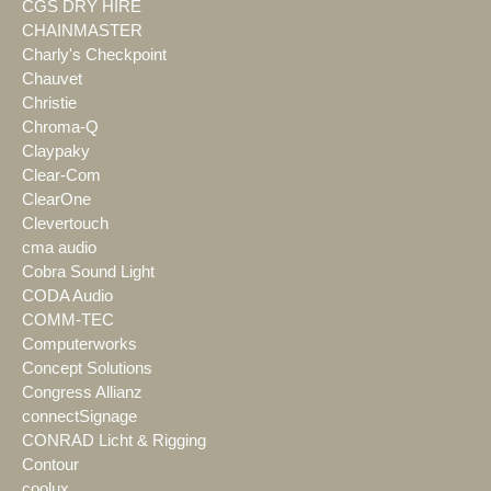
CGS DRY HIRE
CHAINMASTER
Charly's Checkpoint
Chauvet
Christie
Chroma-Q
Claypaky
Clear-Com
ClearOne
Clevertouch
cma audio
Cobra Sound Light
CODA Audio
COMM-TEC
Computerworks
Concept Solutions
Congress Allianz
connectSignage
CONRAD Licht & Rigging
Contour
coolux