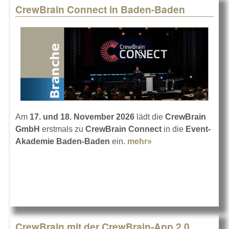
CrewBrain Connect in Baden-Baden
Am
17. und 18. November 2026
lädt die
CrewBrain
GmbH
erstmals zu
CrewBrain Connect
in die
Event-
Akademie Baden-Baden
ein.
mehr»
about CrewBrain
Connect in Baden-
Baden
CrewBrain mit der CrewBrain-App 2.0