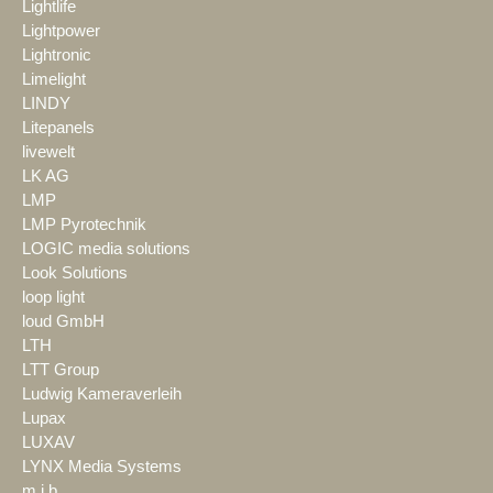
Lightlife
Lightpower
Lightronic
Limelight
LINDY
Litepanels
livewelt
LK AG
LMP
LMP Pyrotechnik
LOGIC media solutions
Look Solutions
loop light
loud GmbH
LTH
LTT Group
Ludwig Kameraverleih
Lupax
LUXAV
LYNX Media Systems
m.i.b