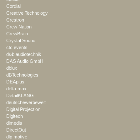
Cordial
Creative Technology
Crestron
Crew Nation
CrewBrain
Crystal Sound
ctc events
d&b audiotechnik
DAS Audio GmbH
dblux
dBTechnologies
DEAplus
delta-max
DetailKLANG
deutschewerbewelt
Digital Projection
Digitech
dimedis
DirectOut
dlp motive