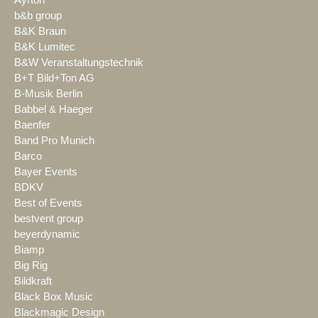
b&b group
B&K Braun
B&K Lumitec
B&W Veranstaltungstechnik
B+T Bild+Ton AG
B-Musik Berlin
Babbel & Haeger
Baenfer
Band Pro Munich
Barco
Bayer Events
BDKV
Best of Events
bestvent group
beyerdynamic
Biamp
Big Rig
Bildkraft
Black Box Music
Blackmagic Design