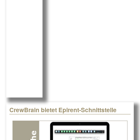
e
e
b
dI
o
n
o
k
CrewBrain bietet Epirent-Schnittstelle