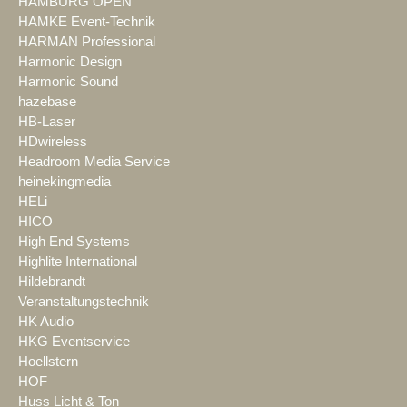
HAMBURG OPEN
HAMKE Event-Technik
HARMAN Professional
Harmonic Design
Harmonic Sound
hazebase
HB-Laser
HDwireless
Headroom Media Service
heinekingmedia
HELi
HICO
High End Systems
Highlite International
Hildebrandt
Veranstaltungstechnik
HK Audio
HKG Eventservice
Hoellstern
HOF
Huss Licht & Ton