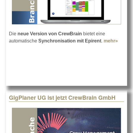
Die
neue Version von CrewBrain
bietet eine
automatische
Synchronisation mit Epirent
.
mehr»
about
CrewB
bietet
Epiren
Schnitt
GigPlaner UG ist jetzt CrewBrain GmbH