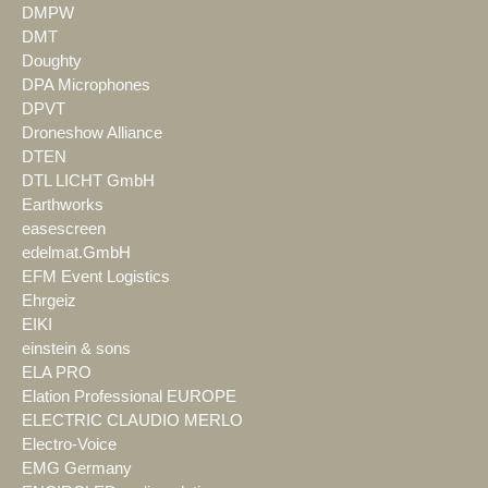
DMPW
DMT
Doughty
DPA Microphones
DPVT
Droneshow Alliance
DTEN
DTL LICHT GmbH
Earthworks
easescreen
edelmat.GmbH
EFM Event Logistics
Ehrgeiz
EIKI
einstein & sons
ELA PRO
Elation Professional EUROPE
ELECTRIC CLAUDIO MERLO
Electro-Voice
EMG Germany