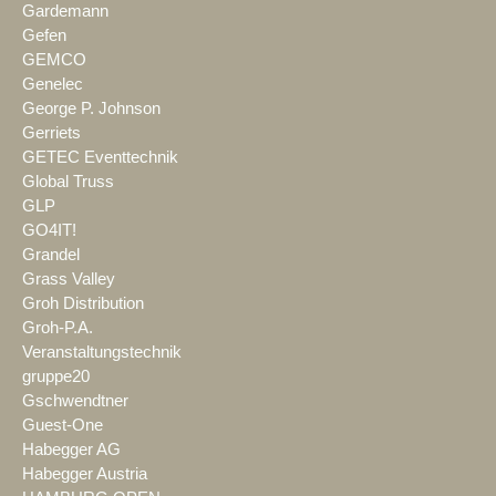
Gardemann
Gefen
GEMCO
Genelec
George P. Johnson
Gerriets
GETEC Eventtechnik
Global Truss
GLP
GO4IT!
Grandel
Grass Valley
Groh Distribution
Groh-P.A.
Veranstaltungstechnik
gruppe20
Gschwendtner
Guest-One
Habegger AG
Habegger Austria