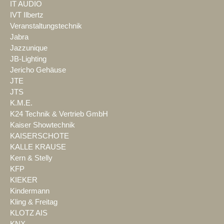
IT AUDIO
IVT Ilbertz
Veranstaltungstechnik
Jabra
Jazzunique
JB-Lighting
Jericho Gehäuse
JTE
JTS
K.M.E.
K24 Technik & Vertrieb GmbH
Kaiser Showtechnik
KAISERSCHOTE
KALLE KRAUSE
Kern & Stelly
KFP
KIEKER
Kindermann
Kling & Freitag
KLOTZ AIS
KNX