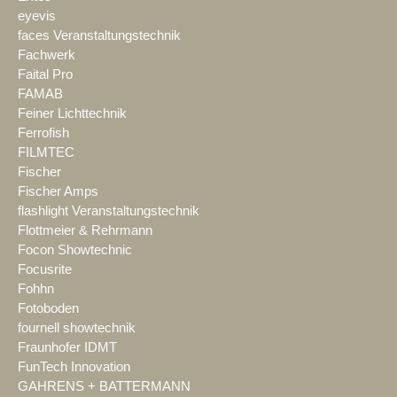
eyevis
faces Veranstaltungstechnik
Fachwerk
Faital Pro
FAMAB
Feiner Lichttechnik
Ferrofish
FILMTEC
Fischer
Fischer Amps
flashlight Veranstaltungstechnik
Flottmeier & Rehrmann
Focon Showtechnic
Focusrite
Fohhn
Fotoboden
fournell showtechnik
Fraunhofer IDMT
FunTech Innovation
GAHRENS + BATTERMANN