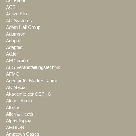
AC Event
ACB
Active Blue
AD-Systems
Adam Hall Group
Adamson
Adapoe
Adapteo
Adder
AED group
AES Veranstaltungstechnik
AFMG
Agentur für Markenträume
AK Media
Akademie der OETHG
Alcons Audio
Alfalite
Allen & Heath
Alphadisplay
AMBION
Amptown Cases