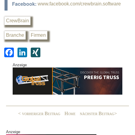
Facebook:
www.facebook.com/crewbrain.software
CrewBrain
Branche
Firmen
F
Li
XI
a
n
N
Anzeige
c
k
G
e
e
b
dI
o
n
o
< vorheriger Beitrag
Home
nächster Beitrag>
k
Anzeige