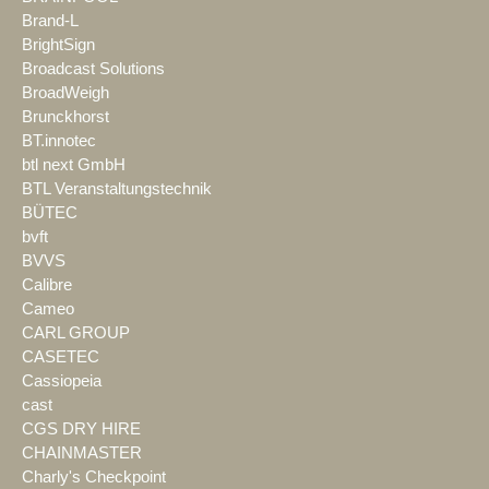
Brand-L
BrightSign
Broadcast Solutions
BroadWeigh
Brunckhorst
BT.innotec
btl next GmbH
BTL Veranstaltungstechnik
BÜTEC
bvft
BVVS
Calibre
Cameo
CARL GROUP
CASETEC
Cassiopeia
cast
CGS DRY HIRE
CHAINMASTER
Charly's Checkpoint