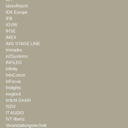
IdeenReich!
IDK Europe
IFB
IGVW
IHSE
IMEX
IMG STAGE LINE
Imtradex
in2Systems
INFiLED
Infinity
InfoComm
InFocus
Innlights
insglück
Irrlicht GmbH
ISDV
IT AUDIO
IVT Ilbertz
Veranstaltungstechnik