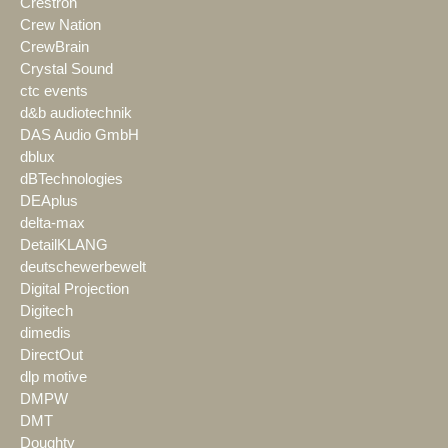
Crestron
Crew Nation
CrewBrain
Crystal Sound
ctc events
d&b audiotechnik
DAS Audio GmbH
dblux
dBTechnologies
DEAplus
delta-max
DetailKLANG
deutschewerbewelt
Digital Projection
Digitech
dimedis
DirectOut
dlp motive
DMPW
DMT
Doughty