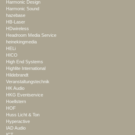
Harmonic Design
Harmonic Sound
hazebase
HB-Laser
HDwireless
Headroom Media Service
heinekingmedia
HELi
HICO
High End Systems
Highlite International
Hildebrandt
Veranstaltungstechnik
HK Audio
HKG Eventservice
Hoellstern
HOF
Huss Licht & Ton
Hyperactive
IAD Audio
ICT