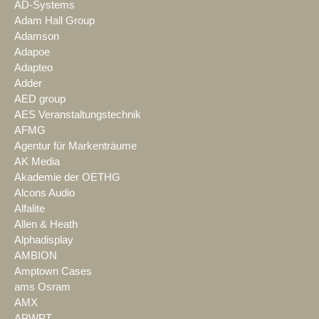
AD-Systems
Adam Hall Group
Adamson
Adapoe
Adapteo
Adder
AED group
AES Veranstaltungstechnik
AFMG
Agentur für Markenträume
AK Media
Akademie der OETHG
Alcons Audio
Alfalite
Allen & Heath
Alphadisplay
AMBION
Amptown Cases
ams Osram
AMX
APWPT