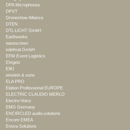
DPA Microphones
DPVT
Droneshow Alliance
DTEN
DTL LICHT GmbH
Earthworks
easescreen
edelmat.GmbH
EFM Event Logistics
Ehrgeiz
EIKI
einstein & sons
ELA PRO
Elation Professional EUROPE
ELECTRIC CLAUDIO MERLO
Electro-Voice
EMG Germany
ENCIRCLED audio.solutions
Encore EMEA
Enova Solutions