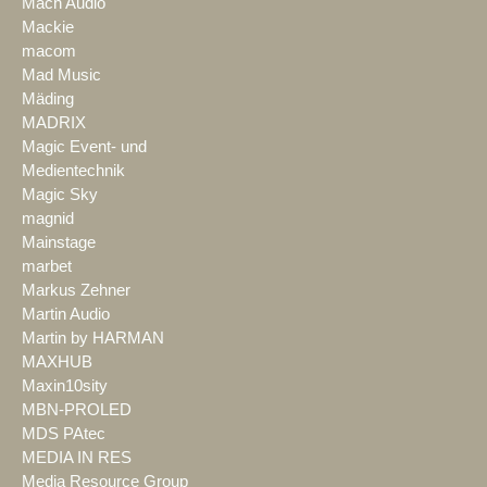
Mach Audio
Mackie
macom
Mad Music
Mäding
MADRIX
Magic Event- und
Medientechnik
Magic Sky
magnid
Mainstage
marbet
Markus Zehner
Martin Audio
Martin by HARMAN
MAXHUB
Maxin10sity
MBN-PROLED
MDS PAtec
MEDIA IN RES
Media Resource Group