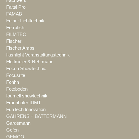
Fachwerk
Faital Pro
FAMAB
Feiner Lichttechnik
Ferrofish
FILMTEC
Fischer
Fischer Amps
flashlight Veranstaltungstechnik
Flottmeier & Rehrmann
Focon Showtechnic
Focusrite
Fohhn
Fotoboden
fournell showtechnik
Fraunhofer IDMT
FunTech Innovation
GAHRENS + BATTERMANN
Gardemann
Gefen
GEMCO