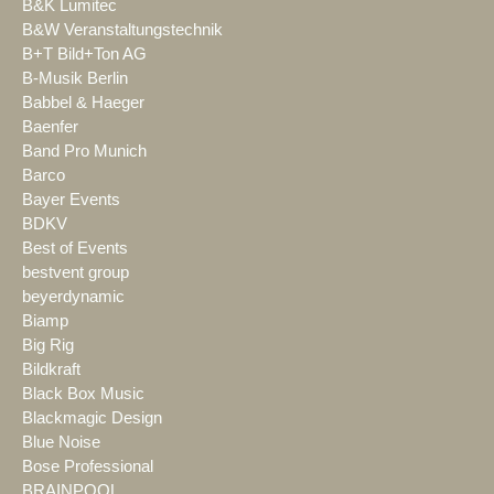
B&K Lumitec
B&W Veranstaltungstechnik
B+T Bild+Ton AG
B-Musik Berlin
Babbel & Haeger
Baenfer
Band Pro Munich
Barco
Bayer Events
BDKV
Best of Events
bestvent group
beyerdynamic
Biamp
Big Rig
Bildkraft
Black Box Music
Blackmagic Design
Blue Noise
Bose Professional
BRAINPOOL