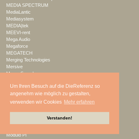
MEDIA SPECTRUM
MediaLantic
Mediasystem
MEDIA|tek
MEEVI-rent
Mega Audio
Megaforce
MEGATECH
Merging Technologies
Mersive
Meyer Sound
Miet-pa
Um Ihren Besuch auf die DieReferenz so
MILOS
angenehm wie möglich zu gestalten,
Ministry of Light
MisterMaster
verwenden wir Cookies
Mehr erfahren
Mitsubishi Electric
MKM Event Show Technik
Verstanden!
MLS magic light+sound
MMC Studios
Modulo Pi