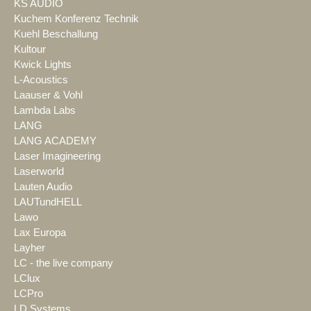
KS AUDIO
Kuchem Konferenz Technik
Kuehl Beschallung
Kultour
Kwick Lights
L-Acoustics
Laauser & Vohl
Lambda Labs
LANG
LANG ACADEMY
Laser Imagineering
Laserworld
Lauten Audio
LAUTundHELL
Lawo
Lax Europa
Layher
LC - the live company
LClux
LCPro
LD Systems