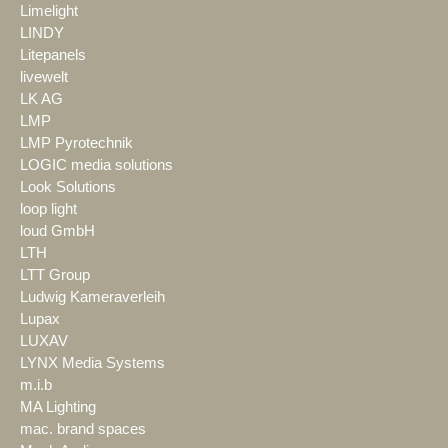
Limelight
LINDY
Litepanels
livewelt
LK AG
LMP
LMP Pyrotechnik
LOGIC media solutions
Look Solutions
loop light
loud GmbH
LTH
LTT Group
Ludwig Kameraverleih
Lupax
LUXAV
LYNX Media Systems
m.i.b
MA Lighting
mac. brand spaces