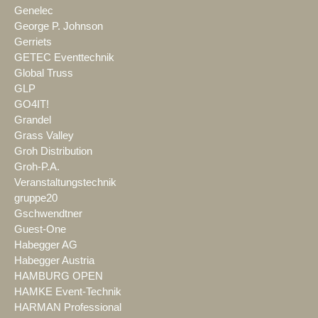
Genelec
George P. Johnson
Gerriets
GETEC Eventtechnik
Global Truss
GLP
GO4IT!
Grandel
Grass Valley
Groh Distribution
Groh-P.A.
Veranstaltungstechnik
gruppe20
Gschwendtner
Guest-One
Habegger AG
Habegger Austria
HAMBURG OPEN
HAMKE Event-Technik
HARMAN Professional