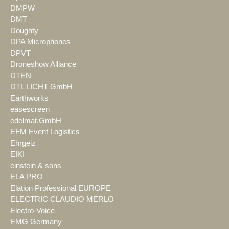
DMPW
DMT
Doughty
DPA Microphones
DPVT
Droneshow Alliance
DTEN
DTL LICHT GmbH
Earthworks
easescreen
edelmat.GmbH
EFM Event Logistics
Ehrgeiz
EIKI
einstein & sons
ELA PRO
Elation Professional EUROPE
ELECTRIC CLAUDIO MERLO
Electro-Voice
EMG Germany