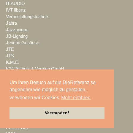
IT AUDIO
IVT Ilbertz
Veranstaltungstechnik
Jabra
Jazzunique
JB-Lighting
Jericho Gehäuse
JTE
JTS
K.M.E.
K24 Technik & Vertrieb GmbH
Kaiser Showtechnik
KAISERSCHOTE
Um Ihren Besuch auf die DieReferenz so
KALLE KRAUSE
angenehm wie möglich zu gestalten,
Kern & Stelly
verwenden wir Cookies
Mehr erfahren
KFP
KIEKER
Verstanden!
Kindermann
Kling & Freitag
KLOTZ AIS