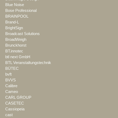
Blue Noise
Bose Professional
BRAINPOOL
Brand-L
BrightSign
Broadcast Solutions
BroadWeigh
Brunckhorst
BT.innotec
btl next GmbH
BTL Veranstaltungstechnik
BÜTEC
bvft
BVVS
Calibre
Cameo
CARL GROUP
CASETEC
Cassiopeia
cast