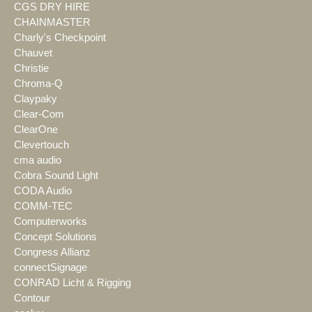
CGS DRY HIRE
CHAINMASTER
Charly's Checkpoint
Chauvet
Christie
Chroma-Q
Claypaky
Clear-Com
ClearOne
Clevertouch
cma audio
Cobra Sound Light
CODA Audio
COMM-TEC
Computerworks
Concept Solutions
Congress Allianz
connectSignage
CONRAD Licht & Rigging
Contour