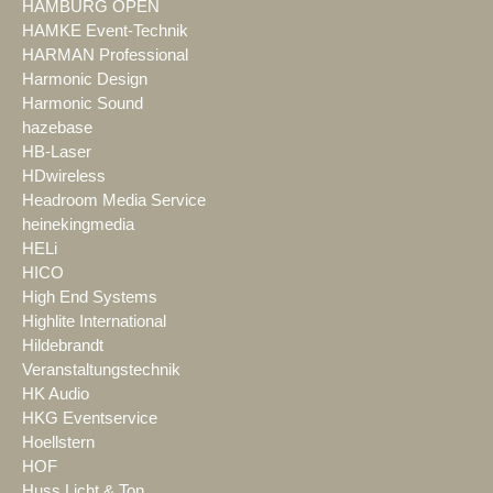
HAMBURG OPEN
HAMKE Event-Technik
HARMAN Professional
Harmonic Design
Harmonic Sound
hazebase
HB-Laser
HDwireless
Headroom Media Service
heinekingmedia
HELi
HICO
High End Systems
Highlite International
Hildebrandt
Veranstaltungstechnik
HK Audio
HKG Eventservice
Hoellstern
HOF
Huss Licht & Ton