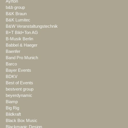
Ayrton
b&b group
B&K Braun
B&K Lumitec
B&W Veranstaltungstechnik
B+T Bild+Ton AG
B-Musik Berlin
Babbel & Haeger
Baenfer
Band Pro Munich
Barco
Bayer Events
BDKV
Best of Events
bestvent group
beyerdynamic
Biamp
Big Rig
Bildkraft
Black Box Music
Blackmagic Design