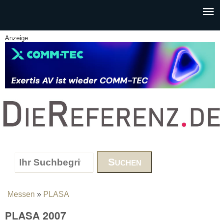
Skip to main content
Anzeige
www.DieReferenz.de
Search form
Messen
»
PLASA
You are here
PLASA 2007