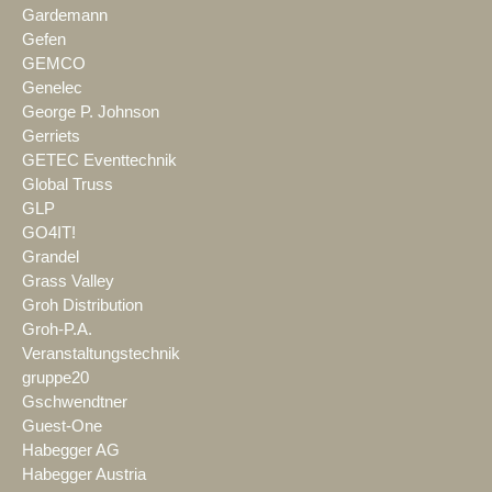
Gardemann
Gefen
GEMCO
Genelec
George P. Johnson
Gerriets
GETEC Eventtechnik
Global Truss
GLP
GO4IT!
Grandel
Grass Valley
Groh Distribution
Groh-P.A.
Veranstaltungstechnik
gruppe20
Gschwendtner
Guest-One
Habegger AG
Habegger Austria