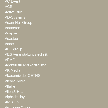
AC Event
ACB
Active Blue
AD-Systems
Adam Hall Group
Adamson
Adapoe
Adapteo
Adder
AED group
AES Veranstaltungstechnik
AFMG
Agentur für Markenträume
AK Media
Akademie der OETHG
Alcons Audio
Alfalite
Allen & Heath
Alphadisplay
AMBION
Amptown Cases