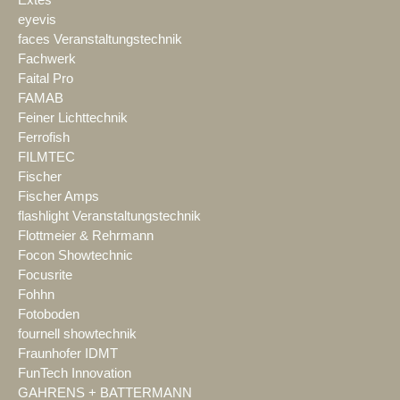
Extes
eyevis
faces Veranstaltungstechnik
Fachwerk
Faital Pro
FAMAB
Feiner Lichttechnik
Ferrofish
FILMTEC
Fischer
Fischer Amps
flashlight Veranstaltungstechnik
Flottmeier & Rehrmann
Focon Showtechnic
Focusrite
Fohhn
Fotoboden
fournell showtechnik
Fraunhofer IDMT
FunTech Innovation
GAHRENS + BATTERMANN