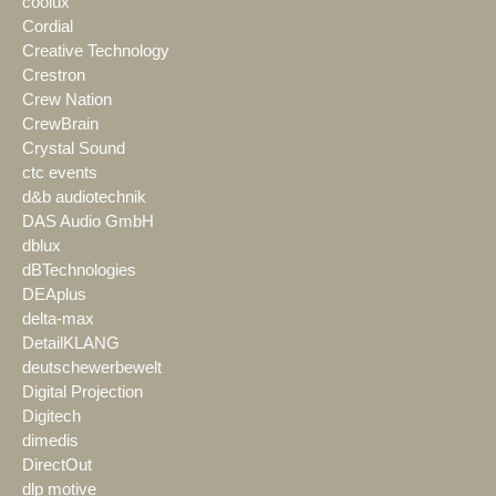
coolux
Cordial
Creative Technology
Crestron
Crew Nation
CrewBrain
Crystal Sound
ctc events
d&b audiotechnik
DAS Audio GmbH
dblux
dBTechnologies
DEAplus
delta-max
DetailKLANG
deutschewerbewelt
Digital Projection
Digitech
dimedis
DirectOut
dlp motive