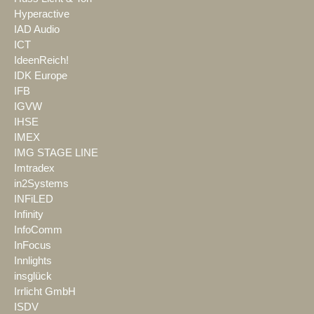
Hyperactive
IAD Audio
ICT
IdeenReich!
IDK Europe
IFB
IGVW
IHSE
IMEX
IMG STAGE LINE
Imtradex
in2Systems
INFiLED
Infinity
InfoComm
InFocus
Innlights
insglück
Irrlicht GmbH
ISDV