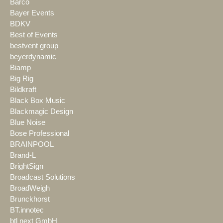
Barco
Bayer Events
BDKV
Best of Events
bestvent group
beyerdynamic
Biamp
Big Rig
Bildkraft
Black Box Music
Blackmagic Design
Blue Noise
Bose Professional
BRAINPOOL
Brand-L
BrightSign
Broadcast Solutions
BroadWeigh
Brunckhorst
BT.innotec
btl next GmbH