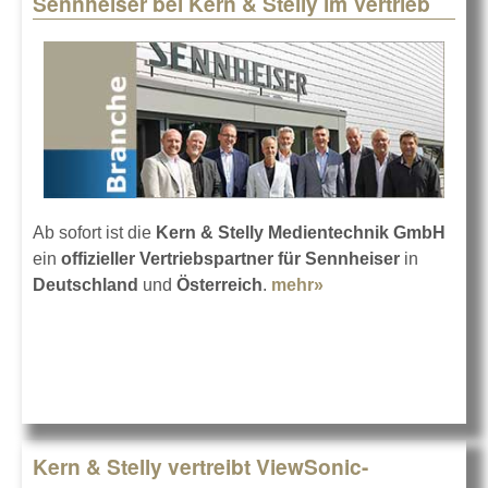
Sennheiser bei Kern & Stelly im Vertrieb
Pages
Ab sofort ist die
Kern & Stelly Medientechnik GmbH
ein
offizieller Vertriebspartner für Sennheiser
in
Deutschland
und
Österreich
.
mehr»
about Sennheiser
bei Kern & Stelly im
Vertrieb
Kern & Stelly vertreibt ViewSonic-