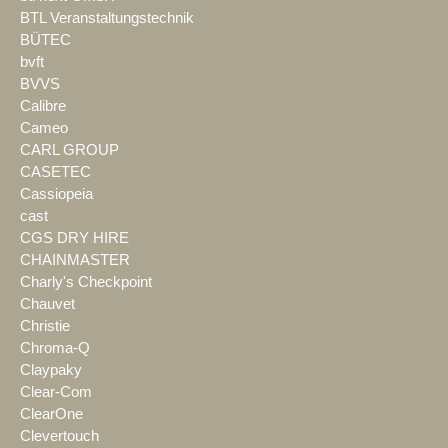
BTL Veranstaltungstechnik
BÜTEC
bvft
BVVS
Calibre
Cameo
CARL GROUP
CASETEC
Cassiopeia
cast
CGS DRY HIRE
CHAINMASTER
Charly's Checkpoint
Chauvet
Christie
Chroma-Q
Claypaky
Clear-Com
ClearOne
Clevertouch