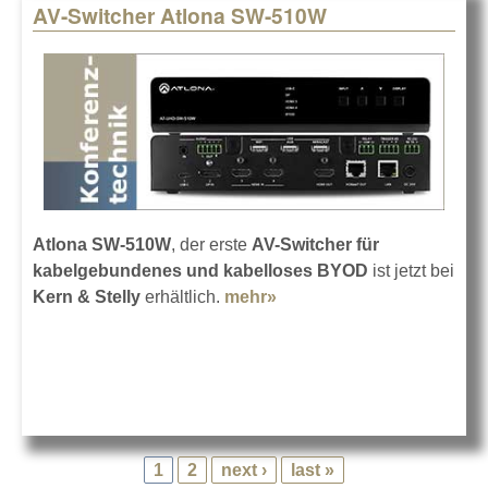
AV-Switcher Atlona SW-510W
Atlona SW-510W
, der erste
AV-Switcher für
kabelgebundenes und kabelloses BYOD
ist jetzt bei
Kern & Stelly
erhältlich.
mehr»
about AV-Switcher Atlona
SW-510W
1
2
next ›
last »