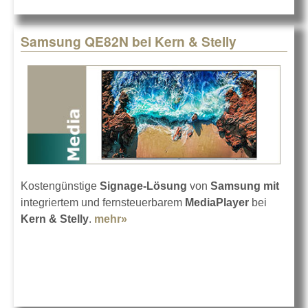
Samsung QE82N bei Kern & Stelly
Kostengünstige
Signage-Lösung
von
Samsung
mit
integriertem und fernsteuerbarem
MediaPlayer
bei
Kern & Stelly
.
mehr»
about Samsung QE82N bei Kern &
Stelly