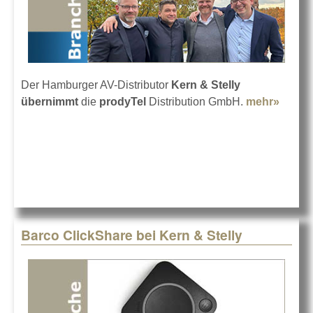
Der Hamburger AV-Distributor
Kern & Stelly
übernimmt
die
prodyTel
Distribution GmbH.
mehr»
about
Kern 
Stelly
übern
prody
Barco ClickShare bei Kern & Stelly