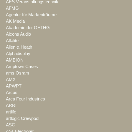
AES Veranstaltungstechnik
AFMG
Agentur für Markenträume
AK Media
Akademie der OETHG
Alcons Audio
Alfalite
Allen & Heath
Alphadisplay
AMBION
Amptown Cases
ams Osram
AMX
APWPT
Arcus
Area Four Industries
ARRI
artlife
artlogic Crewpool
ASC
ASL Electronic