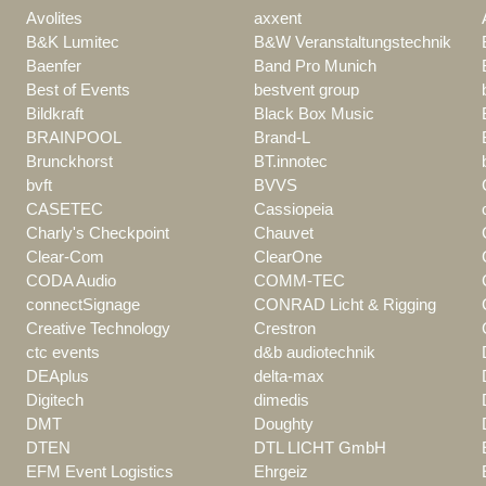
Avolites
axxent
B&K Lumitec
B&W Veranstaltungstechnik
Baenfer
Band Pro Munich
Best of Events
bestvent group
Bildkraft
Black Box Music
BRAINPOOL
Brand-L
Brunckhorst
BT.innotec
bvft
BVVS
CASETEC
Cassiopeia
Charly's Checkpoint
Chauvet
Clear-Com
ClearOne
CODA Audio
COMM-TEC
connectSignage
CONRAD Licht & Rigging
Creative Technology
Crestron
ctc events
d&b audiotechnik
DEAplus
delta-max
Digitech
dimedis
DMT
Doughty
DTEN
DTL LICHT GmbH
EFM Event Logistics
Ehrgeiz