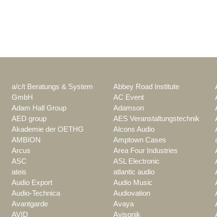
a/c/t Beratungs & System
Abbey Road Institute
GmbH
AC Event
Adam Hall Group
Adamson
AED group
AES Veranstaltungstechnik
Akademie der OETHG
Alcons Audio
AMBION
Amptown Cases
Arcus
Area Four Industries
ASC
ASL Electronic
ateis
atlantic audio
Audio Export
Audio Music
Audio-Technica
Audiovation
Avantgarde
Avaya
AVID
Avisonik