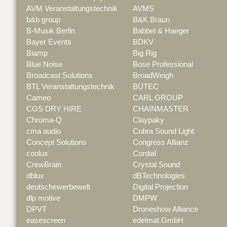
AVM Veranstaltungstechnik
AVMS
b&b group
B&K Braun
B-Musik Berlin
Babbel & Haeger
Bayer Events
BDKV
Biamp
Big Rig
Blue Noise
Bose Professional
Broadcast Solutions
BroadWeigh
BTL Veranstaltungstechnik
BÜTEC
Cameo
CARL GROUP
CGS DRY HIRE
CHAINMASTER
Chroma-Q
Claypaky
cma audio
Cobra Sound Light
Concept Solutions
Congress Allianz
coolux
Cordial
CrewBrain
Crystal Sound
dblux
dBTechnologies
deutschewerbewelt
Digital Projection
dlp motive
DMPW
DPVT
Droneshow Alliance
easescreen
edelmat.GmbH