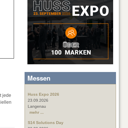
Messen
Huss Expo 2026
t jede
23.09.2026
iellen
Langenau
mehr ...
S14 Solutions Day