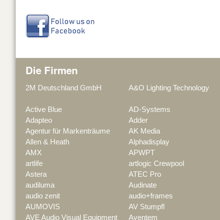
Die Firmen
2M Deutschland GmbH
A&O Lighting Technology
Active Blue
AD-Systems
Adapteo
Adder
Agentur für Markenträume
AK Media
Allen & Heath
Alphadisplay
AMX
APWPT
artlife
artlogic Crewpool
Astera
ATEC Pro
audiluma
Audinate
audio zenit
audio+frames
AUMOVIS
AV Stumpfl
AVE Audio Visual Equipment
Aventem