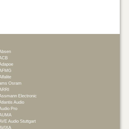
Absen
ACB
Adapoe
AFMG
Alfalite
ams Osram
ARRI
Assmann Electronic
Atlantis Audio
Audio Pro
AUMA
AVE Audio Stuttgart
AVIXA