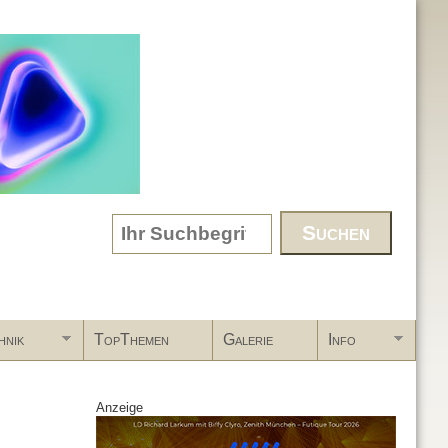
Search form
hnik
TopThemen
Galerie
Info
Anzeige