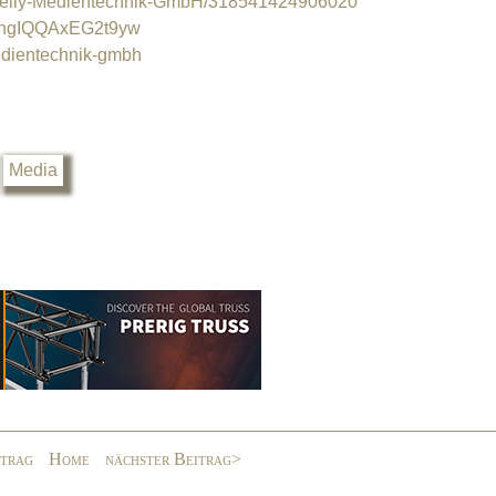
Stelly-Medientechnik-GmbH/318541424906020
5hgIQQAxEG2t9yw
edientechnik-gmbh
Media
itrag
Home
nächster Beitrag>