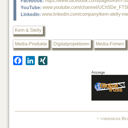
Facebook:
https://www.facebook.com/pages/Kern-
YouTube:
www.youtube.com/channel/UCh5De_FT
LinkedIn:
www.linkedin.com/company/kern-stelly-m
Kern & Stelly
Media-Produkte
Digitalprojektoren
Media-Firmen
F
Li
XI
a
n
N
Anzeige
c
k
G
e
e
b
dI
o
n
o
< vorheriger Be
k