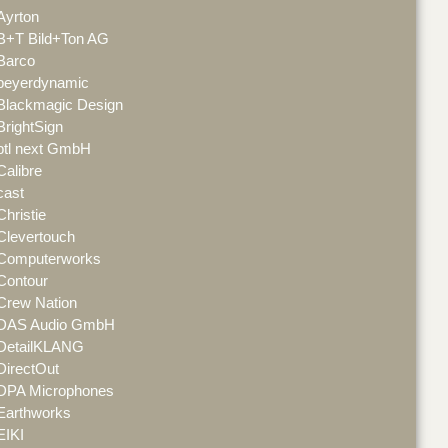
Ayrton
B+T Bild+Ton AG
Barco
beyerdynamic
Blackmagic Design
BrightSign
btl next GmbH
Calibre
cast
Christie
Clevertouch
Computerworks
Contour
Crew Nation
DAS Audio GmbH
DetailKLANG
DirectOut
DPA Microphones
Earthworks
EIKI