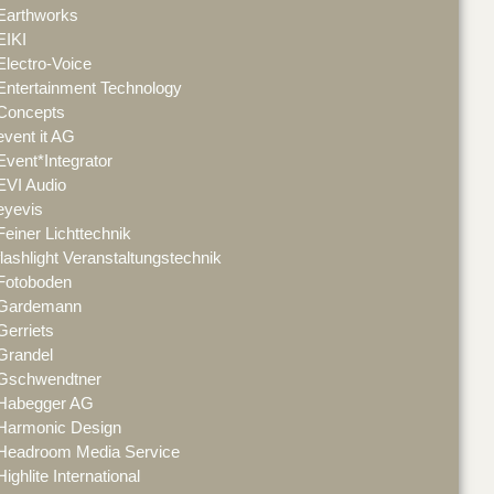
Earthworks
EIKI
Electro-Voice
Entertainment Technology
Concepts
event it AG
Event*Integrator
EVI Audio
eyevis
Feiner Lichttechnik
flashlight Veranstaltungstechnik
Fotoboden
Gardemann
Gerriets
Grandel
Gschwendtner
Habegger AG
Harmonic Design
Headroom Media Service
Highlite International