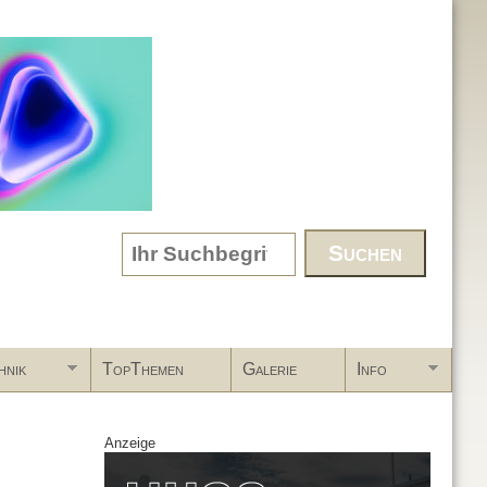
Search form
hnik
TopThemen
Galerie
Info
Anzeige