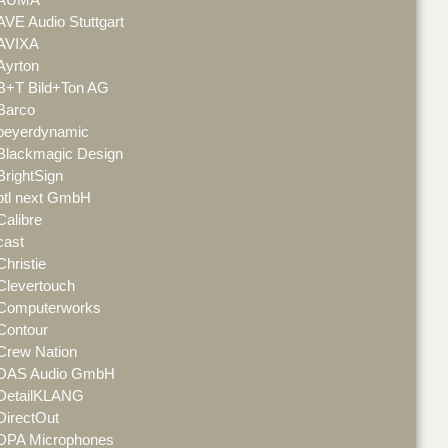
AVE Audio Stuttgart
AVIXA
Ayrton
B+T Bild+Ton AG
Barco
beyerdynamic
Blackmagic Design
BrightSign
btl next GmbH
Calibre
cast
Christie
Clevertouch
Computerworks
Contour
Crew Nation
DAS Audio GmbH
DetailKLANG
DirectOut
DPA Microphones