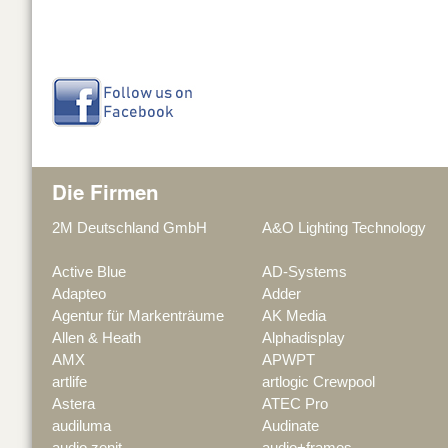
Die Firmen
2M Deutschland GmbH
A&O Lighting Technology
Active Blue
AD-Systems
Adapteo
Adder
Agentur für Markenträume
AK Media
Allen & Heath
Alphadisplay
AMX
APWPT
artlife
artlogic Crewpool
Astera
ATEC Pro
audiluma
Audinate
audio zenit
audio+frames