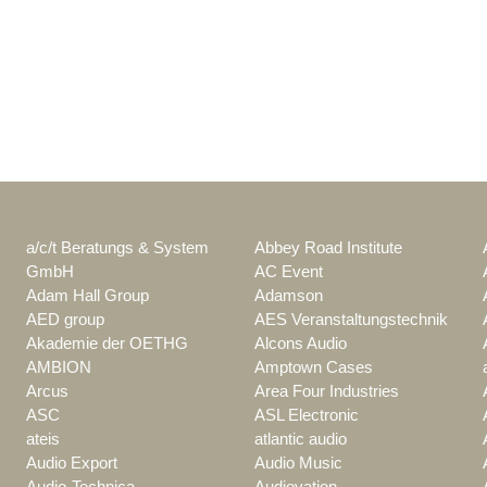
a/c/t Beratungs & System
Abbey Road Institute
GmbH
AC Event
Adam Hall Group
Adamson
AED group
AES Veranstaltungstechnik
Akademie der OETHG
Alcons Audio
AMBION
Amptown Cases
Arcus
Area Four Industries
ASC
ASL Electronic
ateis
atlantic audio
Audio Export
Audio Music
Audio-Technica
Audiovation