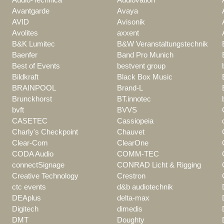
Avantgarde
Avaya
AVID
Avisonik
Avolites
axxent
B&K Lumitec
B&W Veranstaltungstechnik
Baenfer
Band Pro Munich
Best of Events
bestvent group
Bildkraft
Black Box Music
BRAINPOOL
Brand-L
Brunckhorst
BT.innotec
bvft
BVVS
CASETEC
Cassiopeia
Charly's Checkpoint
Chauvet
Clear-Com
ClearOne
CODA Audio
COMM-TEC
connectSignage
CONRAD Licht & Rigging
Creative Technology
Crestron
ctc events
d&b audiotechnik
DEAplus
delta-max
Digitech
dimedis
DMT
Doughty