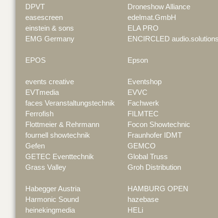
DPVT
Droneshow Alliance
easescreen
edelmat.GmbH
einstein & sons
ELA PRO
EMG Germany
ENCIRCLED audio.solution
EPOS
Epson
events creative
Eventshop
EVTmedia
EVVC
faces Veranstaltungstechnik
Fachwerk
Ferrofish
FILMTEC
Flottmeier & Rehrmann
Focon Showtechnic
fournell showtechnik
Fraunhofer IDMT
Gefen
GEMCO
GETEC Eventtechnik
Global Truss
Grass Valley
Groh Distribution
Habegger Austria
HAMBURG OPEN
Harmonic Sound
hazebase
heinekingmedia
HELi