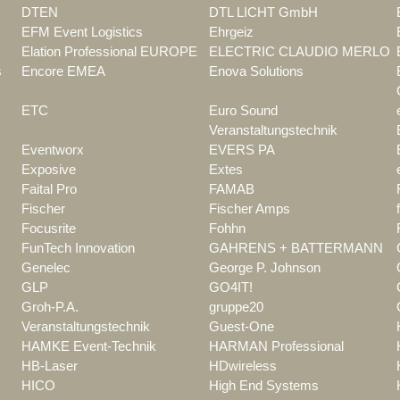
DTEN
DTL LICHT GmbH
EFM Event Logistics
Ehrgeiz
Elation Professional EUROPE
ELECTRIC CLAUDIO MERLO
s
Encore EMEA
Enova Solutions
ETC
Euro Sound
Veranstaltungstechnik
Eventworx
EVERS PA
Exposive
Extes
Faital Pro
FAMAB
Fischer
Fischer Amps
Focusrite
Fohhn
FunTech Innovation
GAHRENS + BATTERMANN
Genelec
George P. Johnson
GLP
GO4IT!
Groh-P.A.
gruppe20
Veranstaltungstechnik
Guest-One
HAMKE Event-Technik
HARMAN Professional
HB-Laser
HDwireless
HICO
High End Systems