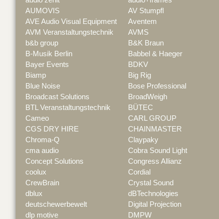
AUMOVIS
AV Stumpfl
AVE Audio Visual Equipment
Aventem
AVM Veranstaltungstechnik
AVMS
b&b group
B&K Braun
B-Musik Berlin
Babbel & Haeger
Bayer Events
BDKV
Biamp
Big Rig
Blue Noise
Bose Professional
Broadcast Solutions
BroadWeigh
BTL Veranstaltungstechnik
BÜTEC
Cameo
CARL GROUP
CGS DRY HIRE
CHAINMASTER
Chroma-Q
Claypaky
cma audio
Cobra Sound Light
Concept Solutions
Congress Allianz
coolux
Cordial
CrewBrain
Crystal Sound
dblux
dBTechnologies
deutschewerbewelt
Digital Projection
dlp motive
DMPW