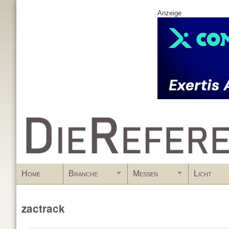
Anzeige
www.DieReferenz.de
Home
Branche
Messen
Licht
zactrack