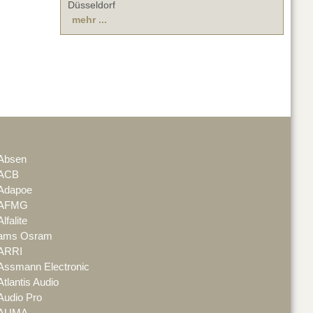
Düsseldorf
mehr ...
Absen
ACB
Adapoe
AFMG
Alfalite
ams Osram
ARRI
Assmann Electronic
Atlantis Audio
Audio Pro
AUMA