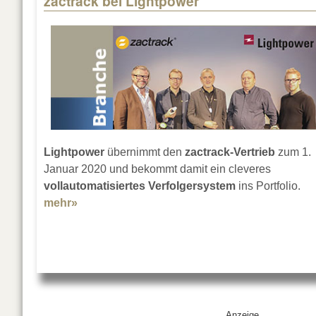
zactrack bei Lightpower
Lightpower
übernimmt den
zactrack-Vertrieb
zum 1.
Januar 2020 und bekommt damit ein cleveres
vollautomatisiertes Verfolgersystem
ins Portfolio.
mehr»
about zactrack bei Lightpower
Anzeige