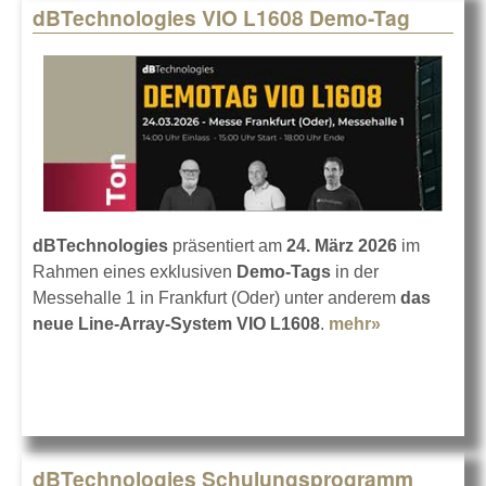
dBTechnologies VIO L1608 Demo-Tag
dBTechnologies
präsentiert am
24. März 2026
im
Rahmen eines exklusiven
Demo-Tags
in der
Messehalle 1 in Frankfurt (Oder) unter anderem
das
neue Line-Array-System VIO L1608
.
mehr»
about
dBTechnolo
VIO L1608
Demo-Tag
dBTechnologies Schulungsprogramm