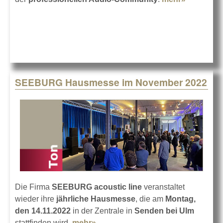
dBTechno
und RCF:
Seminare
SEEBURG Hausmesse im November 2022
Die Firma
SEEBURG acoustic line
veranstaltet
wieder ihre
jährliche Hausmesse
, die am
Montag,
den 14.11.2022
in der Zentrale in
Senden bei Ulm
stattfinden wird.
mehr»
about SEEBURG Hausmesse im