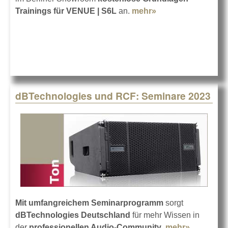
Trainings für VENUE | S6L
an.
mehr»
about Operator-
Trainings für Avid
VENUE | S6L
dBTechnologies und RCF: Seminare 2023
Mit umfangreichem Seminarprogramm
sorgt
dBTechnologies Deutschland
für mehr Wissen in
der
professionellen Audio-Community
.
mehr»
about