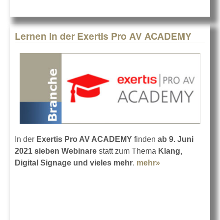
Pro i
Heilb
Lernen in der Exertis Pro AV ACADEMY
In der
Exertis Pro AV ACADEMY
finden
ab 9. Juni
2021 sieben Webinare
statt zum Thema
Klang,
Digital Signage und vieles mehr
.
mehr»
about Lernen in
der Exertis Pro
AV ACADEMY