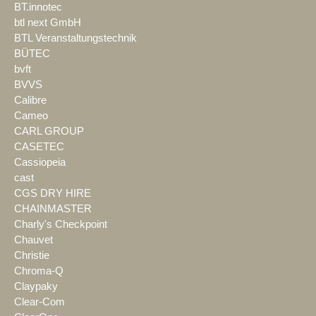
BT.innotec
btl next GmbH
BTL Veranstaltungstechnik
BÜTEC
bvft
BVVS
Calibre
Cameo
CARL GROUP
CASETEC
Cassiopeia
cast
CGS DRY HIRE
CHAINMASTER
Charly's Checkpoint
Chauvet
Christie
Chroma-Q
Claypaky
Clear-Com