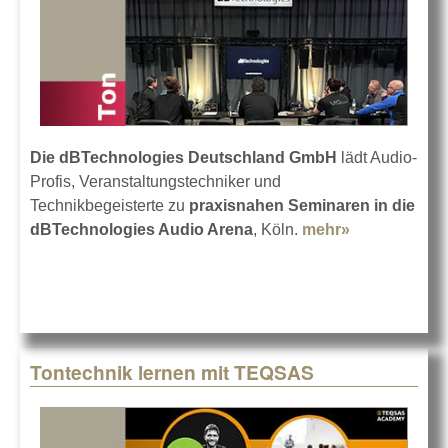
Die dBTechnologies Deutschland GmbH
lädt Audio-
Profis, Veranstaltungstechniker und
Technikbegeisterte zu
praxisnahen Seminaren in die
dBTechnologies Audio Arena
, Köln.
mehr»
about
dBTechnolog
Seminare in 
Tontechnik lernen mit TEQSAS