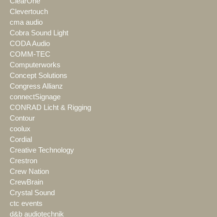
ClearOne
Clevertouch
cma audio
Cobra Sound Light
CODA Audio
COMM-TEC
Computerworks
Concept Solutions
Congress Allianz
connectSignage
CONRAD Licht & Rigging
Contour
coolux
Cordial
Creative Technology
Crestron
Crew Nation
CrewBrain
Crystal Sound
ctc events
d&b audiotechnik