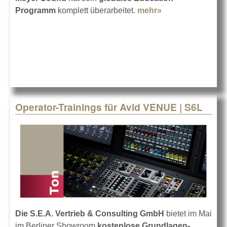
Programm
komplett überarbeitet.
mehr»
about
Fortbildung im
Focus bei Meyer
Sound
Operator-Trainings für Avid VENUE | S6L
Die S.E.A. Vertrieb & Consulting GmbH
bietet im Mai
im Berliner Showroom
kostenlose Grundlagen-