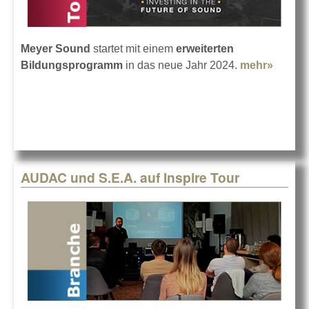
Meyer Sound
startet mit einem
erweiterten
Bildungsprogramm
in das neue Jahr 2024.
mehr»
about
Meyer
Sound
erweite
Educat
Progr
AUDAC und S.E.A. auf Inspire Tour