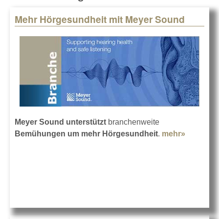
Mehr Hörgesundheit mit Meyer Sound
Pages
Meyer Sound unterstützt
branchenweite
Bemühungen um mehr Hörgesundheit
.
mehr»
about Me
Hörgesu
mit Meye
Sound