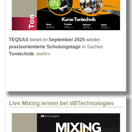
TEQSAS
bietet im
September 2025
wieder
praxisorientierte Schulungstage
in Sachen
Tontechnik
.
mehr»
about Tontechnik lernen mit
TEQSAS
Live Mixing lernen bei dBTechnologies