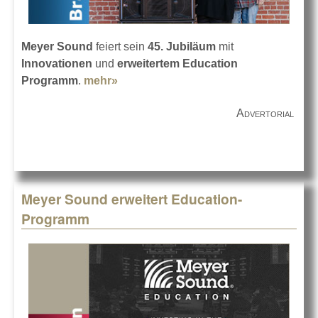
Meyer Sound
feiert sein
45. Jubiläum
mit
Innovationen
und
erweitertem Education
Programm
.
mehr»
about 45 Jahre Meyer Sound
Advertorial
Meyer Sound erweitert Education-
Programm