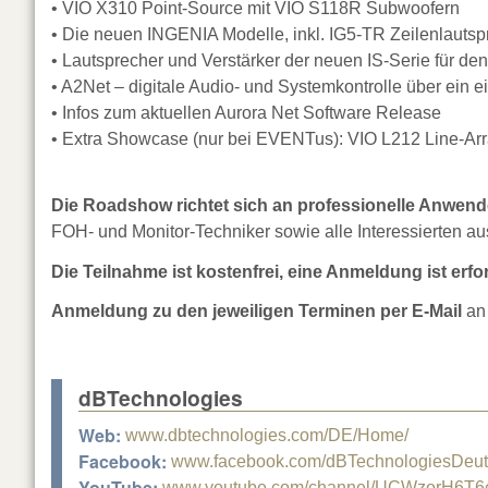
• VIO X310 Point-Source mit VIO S118R Subwoofern
• Die neuen INGENIA Modelle, inkl. IG5-TR Zeilenlautsp
• Lautsprecher und Verstärker der neuen IS-Serie für den
• A2Net – digitale Audio- und Systemkontrolle über ein
• Infos zum aktuellen Aurora Net Software Release
• Extra Showcase (nur bei EVENTus): VIO L212 Line-Arr
Die Roadshow richtet sich an professionelle Anwend
FOH- und Monitor-Techniker sowie alle Interessierten au
Die Teilnahme ist kostenfrei, eine Anmeldung ist erfor
Anmeldung zu den jeweiligen Terminen per E-Mail
a
dBTechnologies
Web:
www.dbtechnologies.com/DE/Home/
Facebook:
www.facebook.com/dBTechnologiesDeut
YouTube:
www.youtube.com/channel/UCWzorH6T6