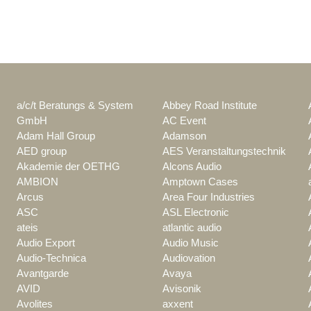
a/c/t Beratungs & System
Abbey Road Institute
GmbH
AC Event
Adam Hall Group
Adamson
AED group
AES Veranstaltungstechnik
Akademie der OETHG
Alcons Audio
AMBION
Amptown Cases
Arcus
Area Four Industries
ASC
ASL Electronic
ateis
atlantic audio
Audio Export
Audio Music
Audio-Technica
Audiovation
Avantgarde
Avaya
AVID
Avisonik
Avolites
axxent