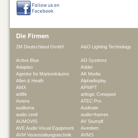
Die Firmen
2M Deutschland GmbH
A&O Lighting Technology
Active Blue
AD-Systems
Adapteo
Adder
Agentur für Markenträume
AK Media
Allen & Heath
Alphadisplay
AMX
APWPT
artlife
artlogic Crewpool
Astera
ATEC Pro
audiluma
Audinate
audio zenit
audio+frames
AUMOVIS
AV Stumpfl
AVE Audio Visual Equipment
Aventem
AVM Veranstaltungstechnik
AVMS