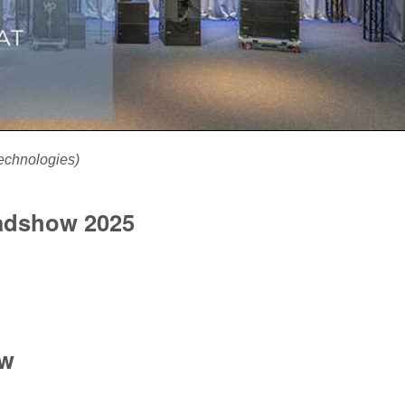
echnologies)
adshow 2025
ow