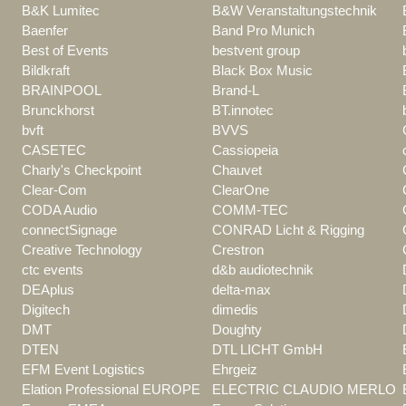
B&K Lumitec
B&W Veranstaltungstechnik
Baenfer
Band Pro Munich
Best of Events
bestvent group
Bildkraft
Black Box Music
BRAINPOOL
Brand-L
Brunckhorst
BT.innotec
bvft
BVVS
CASETEC
Cassiopeia
Charly's Checkpoint
Chauvet
Clear-Com
ClearOne
CODA Audio
COMM-TEC
connectSignage
CONRAD Licht & Rigging
Creative Technology
Crestron
ctc events
d&b audiotechnik
DEAplus
delta-max
Digitech
dimedis
DMT
Doughty
DTEN
DTL LICHT GmbH
EFM Event Logistics
Ehrgeiz
Elation Professional EUROPE
ELECTRIC CLAUDIO MERLO