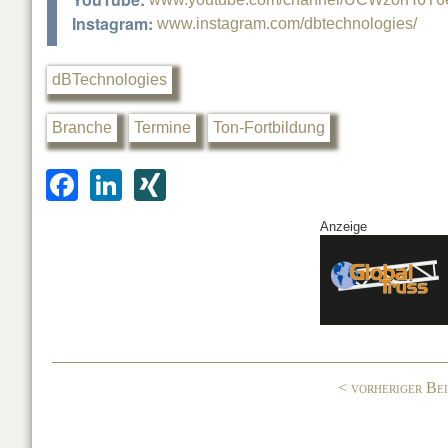
Instagram:
www.instagram.com/dbtechnologies/
dBTechnologies
Branche
Termine
Ton-Fortbildung
F
Li
XI
a
n
N
Anzeige
c
k
G
e
e
b
dI
o
n
o
< vorheriger Be
k