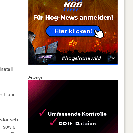
nstall
Anzeige
tschland
ustausch
r sowie