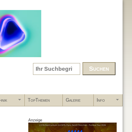
Search form
hnik
TopThemen
Galerie
Info
Anzeige