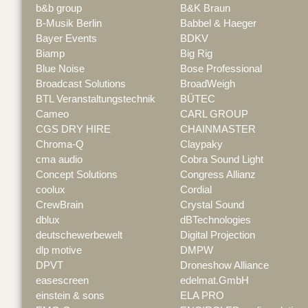
b&b group
B&K Braun
B-Musik Berlin
Babbel & Haeger
Bayer Events
BDKV
Biamp
Big Rig
Blue Noise
Bose Professional
Broadcast Solutions
BroadWeigh
BTL Veranstaltungstechnik
BÜTEC
Cameo
CARL GROUP
CGS DRY HIRE
CHAINMASTER
Chroma-Q
Claypaky
cma audio
Cobra Sound Light
Concept Solutions
Congress Allianz
coolux
Cordial
CrewBrain
Crystal Sound
dblux
dBTechnologies
deutschewerbewelt
Digital Projection
dlp motive
DMPW
DPVT
Droneshow Alliance
easescreen
edelmat.GmbH
einstein & sons
ELA PRO