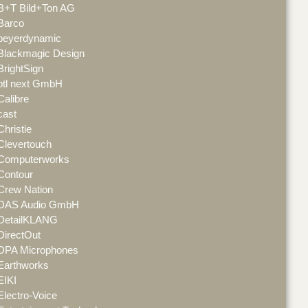
B+T Bild+Ton AG
Barco
beyerdynamic
Blackmagic Design
BrightSign
btl next GmbH
Calibre
cast
Christie
Clevertouch
Computerworks
Contour
Crew Nation
DAS Audio GmbH
DetailKLANG
DirectOut
DPA Microphones
Earthworks
EIKI
Electro-Voice