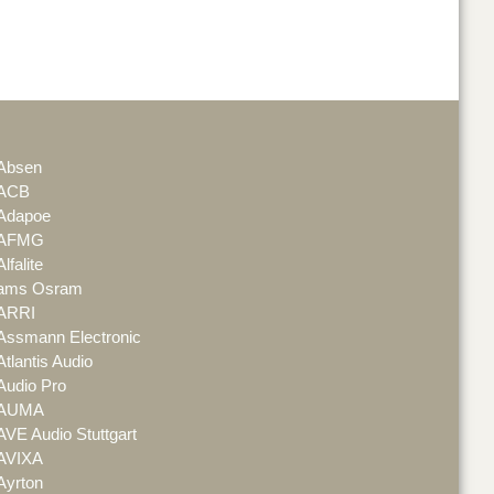
Absen
ACB
Adapoe
AFMG
Alfalite
ams Osram
ARRI
Assmann Electronic
Atlantis Audio
Audio Pro
AUMA
AVE Audio Stuttgart
AVIXA
Ayrton