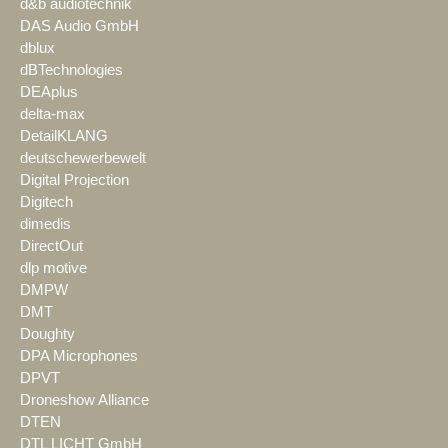
d&b audiotechnik
DAS Audio GmbH
dblux
dBTechnologies
DEAplus
delta-max
DetailKLANG
deutschewerbewelt
Digital Projection
Digitech
dimedis
DirectOut
dlp motive
DMPW
DMT
Doughty
DPA Microphones
DPVT
Droneshow Alliance
DTEN
DTL LICHT GmbH