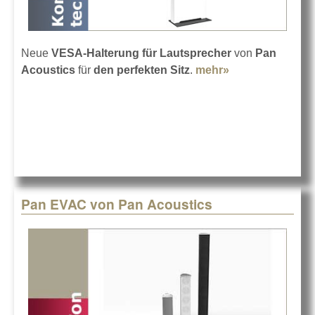
Neue
VESA-Halterung für Lautsprecher
von
Pan
Acoustics
für
den perfekten Sitz
.
mehr»
about Pan
Acoustics
VESA Speaker
Mount
Pan EVAC von Pan Acoustics