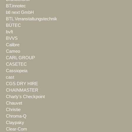
BT.innotec
btl next GmbH
BTL Veranstaltungstechnik
BÜTEC
bvft
BVVS
Calibre
Cameo
CARL GROUP
CASETEC
Cassiopeia
cast
CGS DRY HIRE
CHAINMASTER
Charly's Checkpoint
Chauvet
Christie
Chroma-Q
Claypaky
Clear-Com