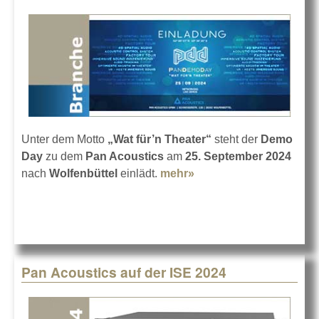
Unter dem Motto
„Wat für’n Theater“
steht der
Demo
Day
zu dem
Pan Acoustics
am
25. September 2024
nach
Wolfenbüttel
einlädt.
mehr»
about Pan Demo Day
am 25.09. bei Pan
Acoustics
Pan Acoustics auf der ISE 2024