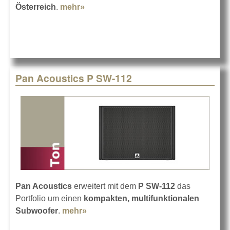
Österreich
.
mehr»
about Pan Acoustics in Österreich
bei ATEC PRO
Pan Acoustics P SW-112
Pan Acoustics
erweitert mit dem
P SW-112
das
Portfolio um einen
kompakten, multifunktionalen
Subwoofer
.
mehr»
about Pan Acoustics P SW-112