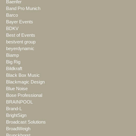
Baenfer
Band Pro Munich
Barco
Bayer Events
BDKV
Best of Events
bestvent group
beyerdynamic
Biamp
Big Rig
Bildkraft
Black Box Music
Blackmagic Design
Blue Noise
Bose Professional
BRAINPOOL
Brand-L
BrightSign
Broadcast Solutions
BroadWeigh
Brunckhorst