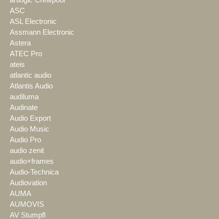
artlogic Crewpool
ASC
ASL Electronic
Assmann Electronic
Astera
ATEC Pro
ateis
atlantic audio
Atlantis Audio
audiluma
Audinate
Audio Export
Audio Music
Audio Pro
audio zenit
audio+frames
Audio-Technica
Audiovation
AUMA
AUMOVIS
AV Stumpfl