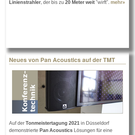
Linienstrahler
, der bis zu
20 Meter weit
"wirft".
mehr»
abo
Pan
Aco
erwe
AMT
Seri
Neues von Pan Acoustics auf der TMT
Auf der
Tonmeistertagung 2021
in Düsseldorf
demonstrierte
Pan Acoustics
Lösungen für eine