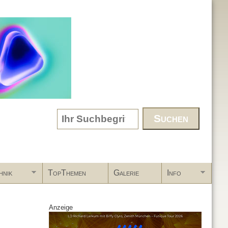
Search form
hnik
TopThemen
Galerie
Info
Anzeige