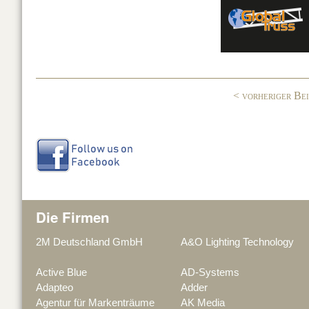
e
e
b
dI
o
n
o
< vorheriger Be
k
Die Firmen
2M Deutschland GmbH
A&O Lighting Technology
Active Blue
AD-Systems
Adapteo
Adder
Agentur für Markenträume
AK Media