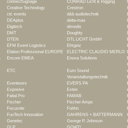
connectSignage
CONRAD Licht & Rigging
Creative Technology
Crestron
ctc events
d&b audiotechnik
DEAplus
delta-max
Digitech
dimedis
DMT
Doughty
DTEN
DTL LICHT GmbH
EFM Event Logistics
Ehrgeiz
Elation Professional EUROPE
ELECTRIC CLAUDIO MERLO
s
Encore EMEA
Enova Solutions
ETC
Euro Sound
Veranstaltungstechnik
Eventworx
EVERS PA
Exposive
Extes
Faital Pro
FAMAB
Fischer
Fischer Amps
Focusrite
Fohhn
FunTech Innovation
GAHRENS + BATTERMANN
Genelec
George P. Johnson
GLP
GO4IT!