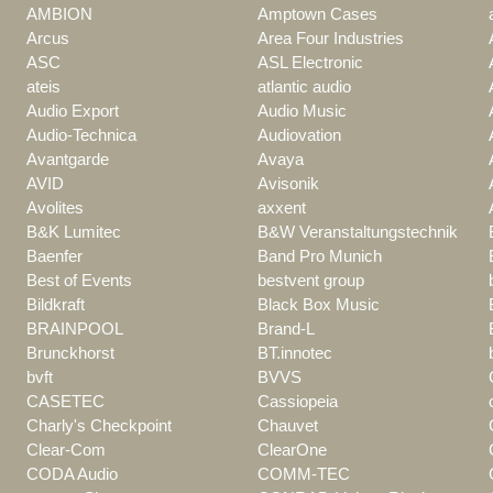
AMBION
Amptown Cases
Arcus
Area Four Industries
ASC
ASL Electronic
ateis
atlantic audio
Audio Export
Audio Music
Audio-Technica
Audiovation
Avantgarde
Avaya
AVID
Avisonik
Avolites
axxent
B&K Lumitec
B&W Veranstaltungstechnik
Baenfer
Band Pro Munich
Best of Events
bestvent group
Bildkraft
Black Box Music
BRAINPOOL
Brand-L
Brunckhorst
BT.innotec
bvft
BVVS
CASETEC
Cassiopeia
Charly's Checkpoint
Chauvet
Clear-Com
ClearOne
CODA Audio
COMM-TEC