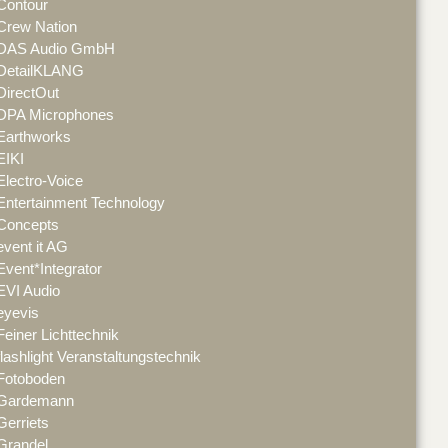
Contour
Crew Nation
DAS Audio GmbH
DetailKLANG
DirectOut
DPA Microphones
Earthworks
EIKI
Electro-Voice
Entertainment Technology
Concepts
event it AG
Event*Integrator
EVI Audio
eyevis
Feiner Lichttechnik
flashlight Veranstaltungstechnik
Fotoboden
Gardemann
Gerriets
Grandel