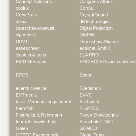
Concept Solutions
Congress Allianz
coolux
Cordial
CrewBrain
Crystal Sound
dblux
dBTechnologies
deutschewerbewelt
Digital Projection
dlp motive
DMPW
DPVT
Droneshow Alliance
easescreen
edelmat.GmbH
einstein & sons
ELA PRO
EMG Germany
ENCIRCLED audio.solution
EPOS
Epson
events creative
Eventshop
EVTmedia
EVVC
faces Veranstaltungstechnik
Fachwerk
Ferrofish
FILMTEC
Flottmeier & Rehrmann
Focon Showtechnic
fournell showtechnik
Fraunhofer IDMT
Gefen
GEMCO
GETEC Eventtechnik
Global Truss