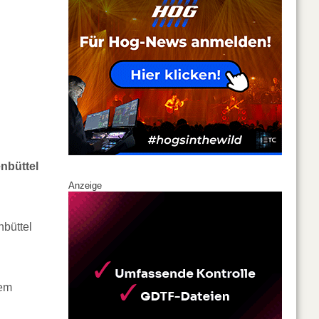
nbüttel
Anzeige
nbüttel
tem