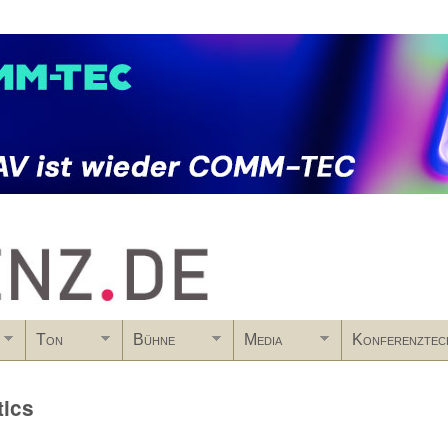
Skip to main content
Ton
Bühne
Media
Konferenztec
tics