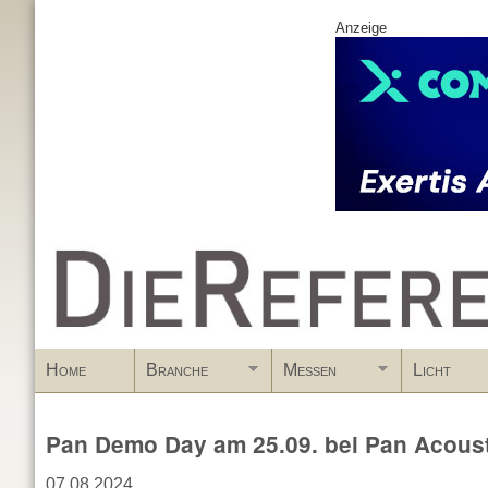
Anzeige
www.DieReferenz.de
Home
Branche
Messen
Licht
Pan Demo Day am 25.09. bei Pan Acous
07.08.2024