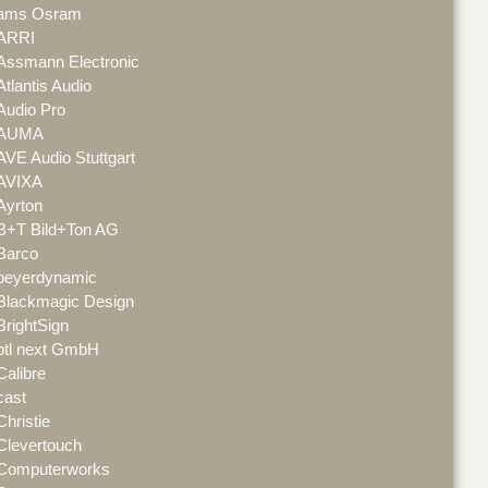
ams Osram
ARRI
Assmann Electronic
Atlantis Audio
Audio Pro
AUMA
AVE Audio Stuttgart
AVIXA
Ayrton
B+T Bild+Ton AG
Barco
beyerdynamic
Blackmagic Design
BrightSign
btl next GmbH
Calibre
cast
Christie
Clevertouch
Computerworks