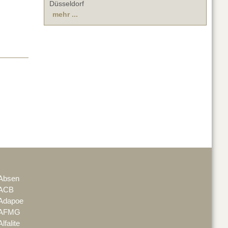
Düsseldorf
mehr ...
Absen
ACB
Adapoe
AFMG
Alfalite