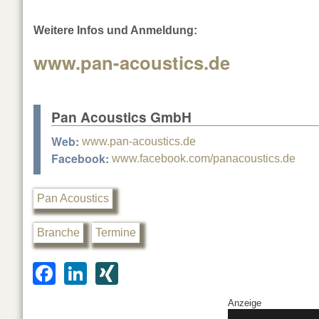
Weitere Infos und Anmeldung:
www.pan-acoustics.de
Pan Acoustics GmbH
Web:
www.pan-acoustics.de
Facebook:
www.facebook.com/panacoustics.de
Pan Acoustics
Branche
Termine
F
Li
XI
a
n
N
Anzeige
c
k
G