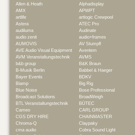
Allen & Heath
Alphadisplay
AMX
APWPT
artlife
artlogic Crewpool
Astera
ATEC Pro
audiluma
Audinate
audio zenit
audio+frames
AUMOVIS
AV Stumpfl
AVE Audio Visual Equipment
Aventem
AVM Veranstaltungstechnik
AVMS
b&b group
B&K Braun
B-Musik Berlin
Babbel & Haeger
Bayer Events
BDKV
Biamp
Big Rig
Blue Noise
Bose Professional
Broadcast Solutions
BroadWeigh
BTL Veranstaltungstechnik
BÜTEC
Cameo
CARL GROUP
CGS DRY HIRE
CHAINMASTER
Chroma-Q
Claypaky
cma audio
Cobra Sound Light