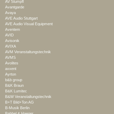
AV Stumpfl
Avantgarde
Avaya
AVE Audio Stuttgart
AVE Audio Visual Equipment
Aventem
AVID
Avisonik
AVIXA
AVM Veranstaltungstechnik
AVMS
Avolites
axxent
Ayrton
b&b group
B&K Braun
B&K Lumitec
B&W Veranstaltungstechnik
B+T Bild+Ton AG
B-Musik Berlin
Babbel & Haeger