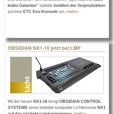
Indes Galantes“
sattelte
inmitten der Vorproduktion
auf eine
ETC Eos-Konsole
um.
mehr»
about Rasanter
Umstieg auf ETC
Eos
OBSIDIAN NX1-16 jetzt bei LMP
Mit der neuen
NX1-16
bringt
OBSIDIAN CONTROL
SYSTEMS
seine beliebte kompakte Lichtkonsole
NX1
auf das nächste Leistungsniveau
.
mehr»
about