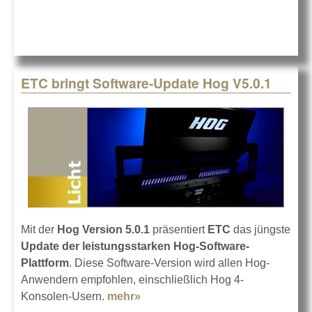
Control-Wing
ETC bringt Software-Update Hog V5.0.1
Mit der
Hog Version 5.0.1
präsentiert
ETC
das jüngste
Update der leistungsstarken Hog-Software-
Plattform
. Diese Software-Version wird allen Hog-
Anwendern empfohlen, einschließlich Hog 4-
Konsolen-Usern.
mehr»
about ETC bringt Software-