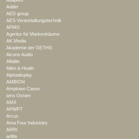
Adapteo
Adder
AED group
AES Veranstaltungstechnik
AFMG
Agentur für Markenträume
AK Media
Akademie der OETHG
Alcons Audio
Alfalite
Allen & Heath
Alphadisplay
AMBION
Amptown Cases
ams Osram
AMX
APWPT
Arcus
Area Four Industries
ARRI
artlife