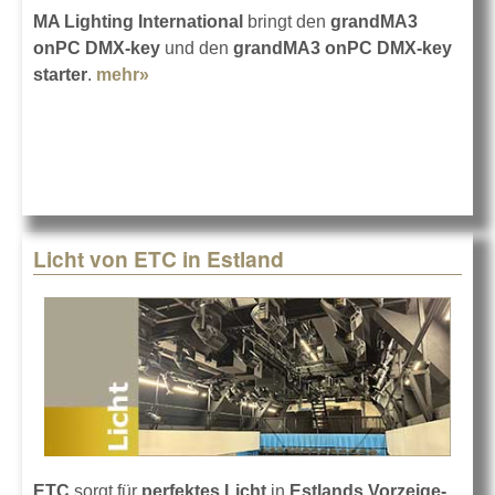
MA Lighting International
bringt den
grandMA3
onPC DMX-key
und den
grandMA3 onPC DMX-key
starter
.
mehr»
about grandMA3 onPC DMX-key + starter
Licht von ETC in Estland
ETC
sorgt für
perfektes Licht
in
Estlands Vorzeige-