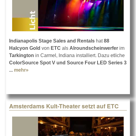
Indianapolis Stage Sales and Rentals
hat
88
Halcyon Gold
von
ETC
als
Alroundscheinwerfer
im
Tarkington
in Carmel, Indiana installiert. Dazu etliche
ColorSource Spot V und Source Four LED Series 3
...
mehr»
about Tarkington mit neuem Licht von ETC
Amsterdams Kult-Theater setzt auf ETC