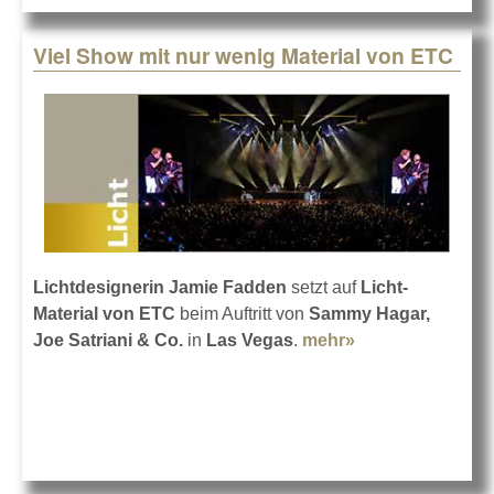
Konsolen
Viel Show mit nur wenig Material von ETC
Lichtdesignerin Jamie Fadden
setzt auf
Licht-
Material von ETC
beim Auftritt von
Sammy Hagar,
Joe Satriani & Co.
in
Las Vegas
.
mehr»
about Viel Show
mit nur wenig
Material von
ETC