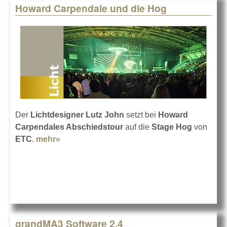
Howard Carpendale und die Hog
Der
Lichtdesigner Lutz John
setzt bei
Howard
Carpendales Abschiedstour
auf die
Stage Hog
von
ETC
.
mehr»
about Howard Carpendale und die Hog
grandMA3 Software 2.4