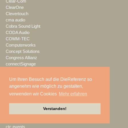
Clear-Com
ClearOne
Clevertouch
cma audio
Cobra Sound Light
CODA Audio
COMM-TEC
Computerworks
Concept Solutions
Congress Allianz
connectSignage
CONRAD Licht & Rigging
Contour
Um Ihren Besuch auf die DieReferenz so
coolux
angenehm wie möglich zu gestalten,
Cordial
verwenden wir Cookies
Mehr erfahren
Creative Technology
Crestron
Crew Nation
Verstanden!
CrewBrain
Crystal Sound
ctc events