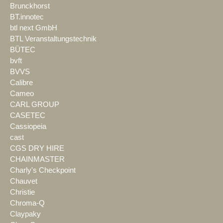
Brunckhorst
BT.innotec
btl next GmbH
BTL Veranstaltungstechnik
BÜTEC
bvft
BVVS
Calibre
Cameo
CARL GROUP
CASETEC
Cassiopeia
cast
CGS DRY HIRE
CHAINMASTER
Charly's Checkpoint
Chauvet
Christie
Chroma-Q
Claypaky