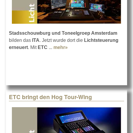
Stadsschouwburg und Toneelgroep Amsterdam
bilden das
ITA
. Jetzt wurde dort die
Lichtsteuerung
erneuert
. Mit
ETC
...
mehr»
about Amsterdams Kult-
Theater setzt auf ETC
ETC bringt den Hog Tour-Wing