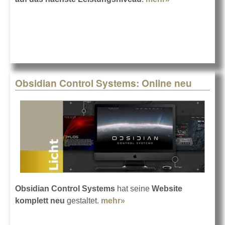
OBSIDIAN
NX1-16 jetzt
bei LMP
Obsidian Control Systems: Online neu
Obsidian Control Systems
hat seine
Website
komplett neu
gestaltet.
mehr»
about Obsidian Control
Systems: Online neu