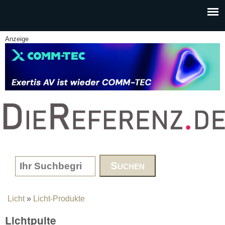
Skip to main content
Anzeige
www.DieReferenz.de
Search form
Licht
»
Licht-Produkte
You are here
Lichtpulte