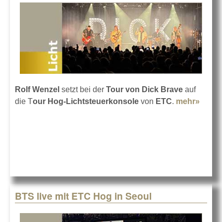
Rolf Wenzel
setzt bei der
Tour von Dick Brave
auf
die T
our Hog-Lichtsteuerkonsole
von
ETC
.
mehr»
about
Dick
Brave
mit
der
Hog
auf
Tour
BTS live mit ETC Hog in Seoul