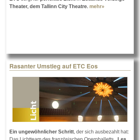
Theater, dem Tallinn City Theatre.
mehr»
about Licht
von ETC in
Estland
Rasanter Umstieg auf ETC Eos
Ein ungewöhnlicher Schritt
, der sich ausbezahlt hat:
Das Lichtteam des französischen Opernballetts
„Les