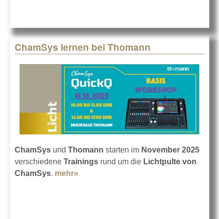
Update Hog V5.0.1
ChamSys lernen bei Thomann
ChamSys
und
Thomann
starten im
November 2025
verschiedene
Trainings
rund um die
Lichtpulte von
ChamSys
.
mehr»
about ChamSys lernen bei Thomann