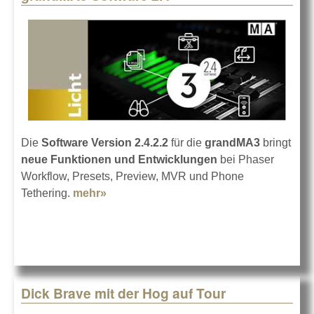
Die
Software Version 2.4.2.2
für die
grandMA3
bringt
neue Funktionen und Entwicklungen
bei Phaser
Workflow, Presets, Preview, MVR und Phone
Tethering.
mehr»
about grandMA3 Software 2.4
Dick Brave mit der Hog auf Tour