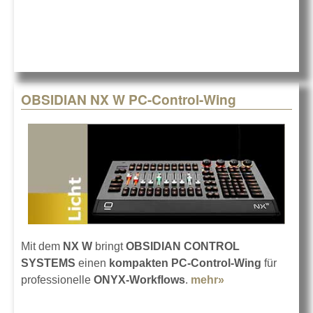
OBSIDIAN NX W PC-Control-Wing
Mit dem
NX W
bringt
OBSIDIAN CONTROL
SYSTEMS
einen
kompakten PC-Control-Wing
für
professionelle
ONYX-Workflows
.
mehr»
about OBSIDIAN
NX W PC-