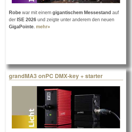
Robe
war mit einem
gigantischem Messestand
auf
der
ISE 2026
und zeigte unter anderem den neuen
GigaPointe
.
mehr»
about Die ISE-Bilanz 2026 von Robe
grandMA3 onPC DMX-key + starter