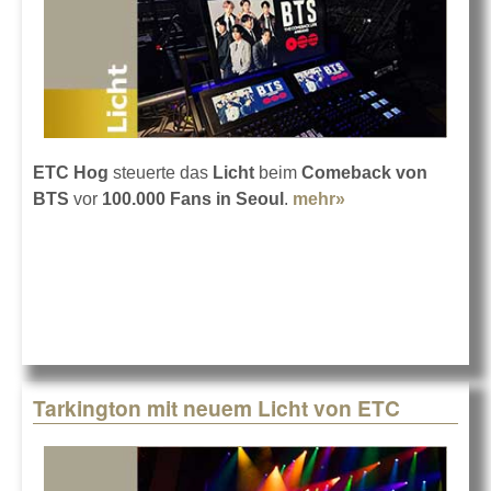
ETC Hog
steuerte das
Licht
beim
Comeback von
BTS
vor
100.000 Fans in Seoul
.
mehr»
about BTS live
mit ETC Hog in
Seoul
Tarkington mit neuem Licht von ETC