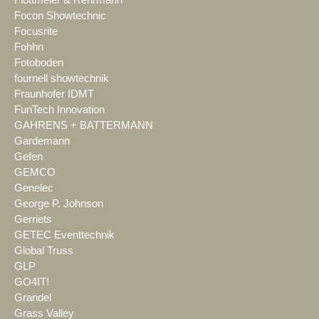
Focon Showtechnic
Focusrite
Fohhn
Fotoboden
fournell showtechnik
Fraunhofer IDMT
FunTech Innovation
GAHRENS + BATTERMANN
Gardemann
Gefen
GEMCO
Genelec
George P. Johnson
Gerriets
GETEC Eventtechnik
Global Truss
GLP
GO4IT!
Grandel
Grass Valley