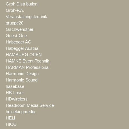
Groh Distribution
Groh-P.A.
Veranstaltungstechnik
gruppe20
Gschwendtner
Guest-One
Habegger AG
Habegger Austria
HAMBURG OPEN
HAMKE Event-Technik
HARMAN Professional
Harmonic Design
Harmonic Sound
hazebase
HB-Laser
HDwireless
Headroom Media Service
heinekingmedia
HELi
HICO