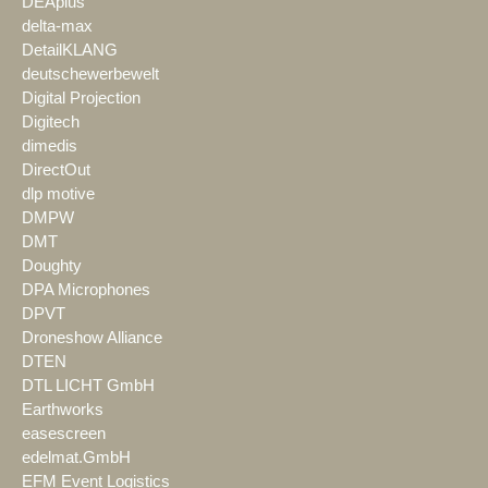
DEAplus
delta-max
DetailKLANG
deutschewerbewelt
Digital Projection
Digitech
dimedis
DirectOut
dlp motive
DMPW
DMT
Doughty
DPA Microphones
DPVT
Droneshow Alliance
DTEN
DTL LICHT GmbH
Earthworks
easescreen
edelmat.GmbH
EFM Event Logistics