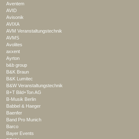
Aventem
AVID
Avisonik
AVIXA
AVM Veranstaltungstechnik
AVMS
Avolites
axxent
Ayrton
b&b group
B&K Braun
B&K Lumitec
B&W Veranstaltungstechnik
B+T Bild+Ton AG
B-Musik Berlin
Babbel & Haeger
Baenfer
Band Pro Munich
Barco
Bayer Events