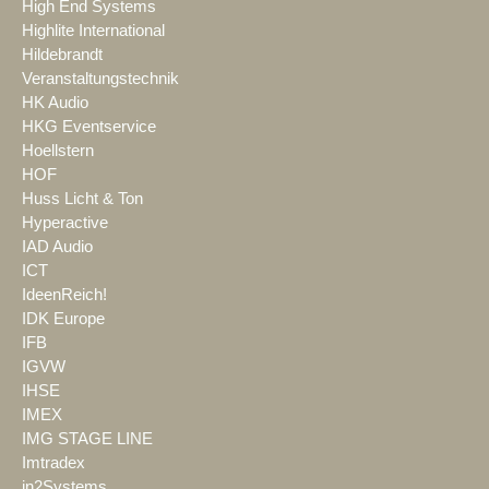
High End Systems
Highlite International
Hildebrandt
Veranstaltungstechnik
HK Audio
HKG Eventservice
Hoellstern
HOF
Huss Licht & Ton
Hyperactive
IAD Audio
ICT
IdeenReich!
IDK Europe
IFB
IGVW
IHSE
IMEX
IMG STAGE LINE
Imtradex
in2Systems