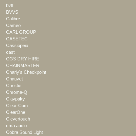
bvft
BVVS
Calibre
Cameo
CARL GROUP
CASETEC
Cassiopeia
cast
CGS DRY HIRE
CHAINMASTER
Charly's Checkpoint
Chauvet
Christie
Chroma-Q
Claypaky
Clear-Com
ClearOne
Clevertouch
cma audio
Cobra Sound Light