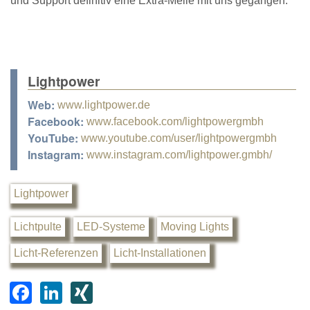
und Support definitiv eine Extra-Meile mit uns gegangen.“
Lightpower
Web:
www.lightpower.de
Facebook:
www.facebook.com/lightpowergmbh
YouTube:
www.youtube.com/user/lightpowergmbh
Instagram:
www.instagram.com/lightpower.gmbh/
Lightpower
Lichtpulte
LED-Systeme
Moving Lights
Licht-Referenzen
Licht-Installationen
F
Li
XI