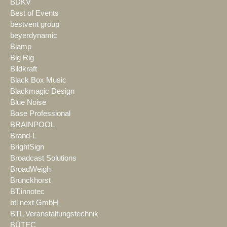
BDKV
Best of Events
bestvent group
beyerdynamic
Biamp
Big Rig
Bildkraft
Black Box Music
Blackmagic Design
Blue Noise
Bose Professional
BRAINPOOL
Brand-L
BrightSign
Broadcast Solutions
BroadWeigh
Brunckhorst
BT.innotec
btl next GmbH
BTL Veranstaltungstechnik
BÜTEC