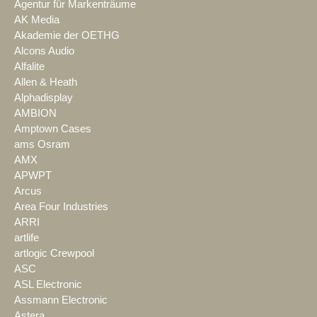
Agentur für Markenträume
AK Media
Akademie der OETHG
Alcons Audio
Alfalite
Allen & Heath
Alphadisplay
AMBION
Amptown Cases
ams Osram
AMX
APWPT
Arcus
Area Four Industries
ARRI
artlife
artlogic Crewpool
ASC
ASL Electronic
Assmann Electronic
Astera