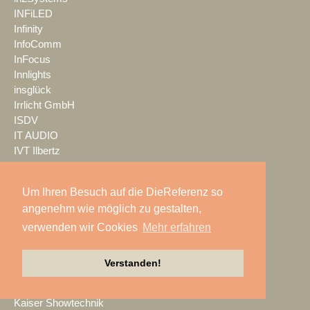
INFiLED
Infinity
InfoComm
InFocus
Innlights
insglück
Irrlicht GmbH
ISDV
IT AUDIO
IVT Ilbertz
Veranstaltungstechnik
Jabra
Um Ihren Besuch auf die DieReferenz so
Jazzunique
angenehm wie möglich zu gestalten,
JB-Lighting
Jericho Gehäuse
verwenden wir Cookies
Mehr erfahren
JTE
JTS
Verstanden!
K.M.E.
K24 Technik & Vertrieb GmbH
Kaiser Showtechnik