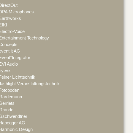
DirectOut
DPA Microphones
Earthworks
EIKI
Electro-Voice
Entertainment Technology
Concepts
event it AG
Event*Integrator
EVI Audio
eyevis
Feiner Lichttechnik
flashlight Veranstaltungstechnik
Fotoboden
Gardemann
Gerriets
Grandel
Gschwendtner
Habegger AG
Harmonic Design