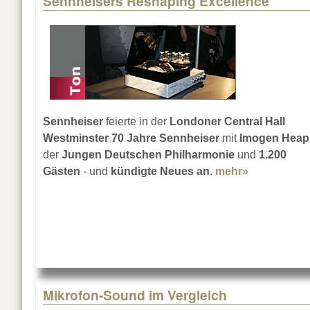
Sennheisers Reshaping Excellence
Sennheiser
feierte in der
Londoner Central Hall
Westminster
70 Jahre Sennheiser
mit
Imogen Heap
der
Jungen Deutschen Philharmonie
und
1.200
Gästen
- und
kündigte Neues an
.
mehr»
about Senn
Mikrofon-Sound im Vergleich