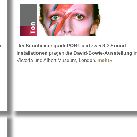
r
Der
Sennheiser guidePORT
und zwei
3D-Sound-
about Mikrofon-Sound im Vergleich
Installationen
prägen die
David-Bowie-Ausstellung
i
Victoria und Albert Museum, London.
mehr»
about Senn