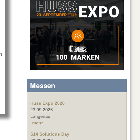
m
heiser: „David Bowie is“
Messen
Huss Expo 2026
23.09.2026
Langenau
mehr ...
S14 Solutions Day