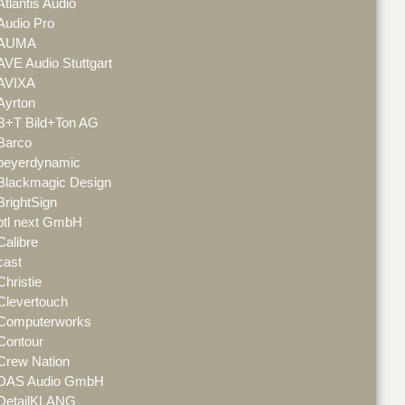
Atlantis Audio
Audio Pro
AUMA
AVE Audio Stuttgart
AVIXA
Ayrton
B+T Bild+Ton AG
Barco
beyerdynamic
Blackmagic Design
BrightSign
btl next GmbH
Calibre
cast
Christie
Clevertouch
Computerworks
Contour
Crew Nation
DAS Audio GmbH
DetailKLANG