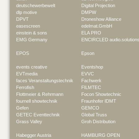
deutschewerbewelt
Digital Projection
dlp motive
DMPW
DPVT
Droneshow Alliance
easescreen
edelmat.GmbH
einstein & sons
ELA PRO
EMG Germany
ENCIRCLED audio.solution
EPOS
Epson
events creative
Eventshop
EVTmedia
EVVC
faces Veranstaltungstechnik
Fachwerk
Ferrofish
FILMTEC
Flottmeier & Rehrmann
Focon Showtechnic
fournell showtechnik
Fraunhofer IDMT
Gefen
GEMCO
GETEC Eventtechnik
Global Truss
Grass Valley
Groh Distribution
Habegger Austria
HAMBURG OPEN