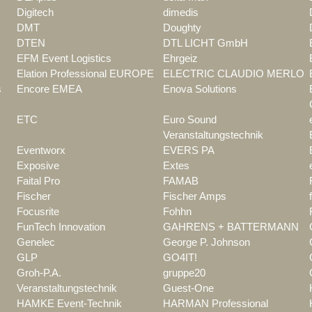
Digitech
dimedis
DMT
Doughty
DTEN
DTL LICHT GmbH
EFM Event Logistics
Ehrgeiz
Elation Professional EUROPE
ELECTRIC CLAUDIO MERLO
s
Encore EMEA
Enova Solutions
ETC
Euro Sound
Veranstaltungstechnik
Eventworx
EVERS PA
Exposive
Extes
Faital Pro
FAMAB
Fischer
Fischer Amps
Focusrite
Fohhn
FunTech Innovation
GAHRENS + BATTERMANN
Genelec
George P. Johnson
GLP
GO4IT!
Groh-P.A.
gruppe20
Veranstaltungstechnik
Guest-One
HAMKE Event-Technik
HARMAN Professional