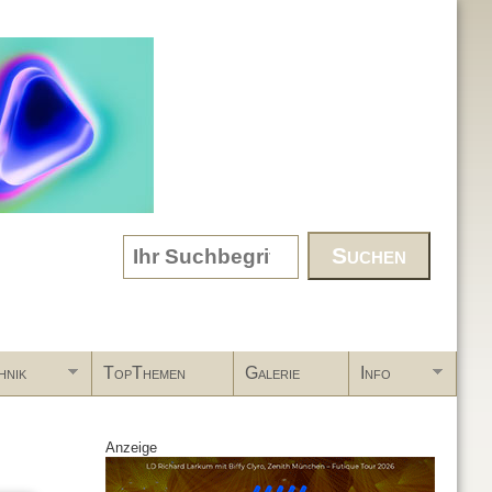
Search form
hnik
TopThemen
Galerie
Info
Anzeige