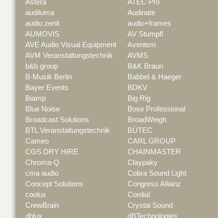
Astera
ATEC Pro
audiluma
Audinate
audio zenit
audio+frames
AUMOVIS
AV Stumpfl
AVE Audio Visual Equipment
Aventem
AVM Veranstaltungstechnik
AVMS
b&b group
B&K Braun
B-Musik Berlin
Babbel & Haeger
Bayer Events
BDKV
Biamp
Big Rig
Blue Noise
Bose Professional
Broadcast Solutions
BroadWeigh
BTL Veranstaltungstechnik
BÜTEC
Cameo
CARL GROUP
CGS DRY HIRE
CHAINMASTER
Chroma-Q
Claypaky
cma audio
Cobra Sound Light
Concept Solutions
Congress Allianz
coolux
Cordial
CrewBrain
Crystal Sound
dblux
dBTechnologies