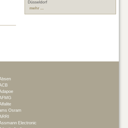
Düsseldorf
mehr ...
Absen
ACB
Adapoe
AFMG
Alfalite
ams Osram
ARRI
Assmann Electronic