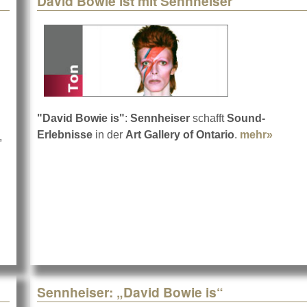
David Bowie ist mit Sennheiser
"David Bowie is"
:
Sennheiser
schafft
Sound-
Erlebnisse
in der
Art Gallery of Ontario
.
mehr»
about 
,
heisers Reshaping Excellence
Sennheiser: „David Bowie is“