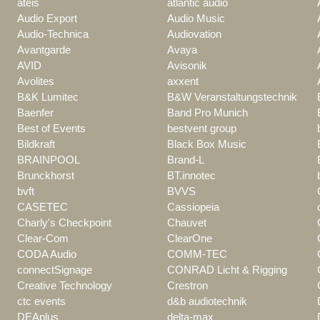
ateis
atlantic audio
Audio Export
Audio Music
Audio-Technica
Audiovation
Avantgarde
Avaya
AVID
Avisonik
Avolites
axxent
B&K Lumitec
B&W Veranstaltungstechnik
Baenfer
Band Pro Munich
Best of Events
bestvent group
Bildkraft
Black Box Music
BRAINPOOL
Brand-L
Brunckhorst
BT.innotec
bvft
BVVS
CASETEC
Cassiopeia
Charly's Checkpoint
Chauvet
Clear-Com
ClearOne
CODA Audio
COMM-TEC
connectSignage
CONRAD Licht & Rigging
Creative Technology
Crestron
ctc events
d&b audiotechnik
DEAplus
delta-max