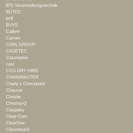
BTL Veranstaltungstechnik
BÜTEC
bvft
BVVS
Calibre
Cameo
CARL GROUP
CASETEC
Cassiopeia
cast
CGS DRY HIRE
CHAINMASTER
Charly's Checkpoint
Chauvet
Christie
Chroma-Q
Claypaky
Clear-Com
ClearOne
Clevertouch