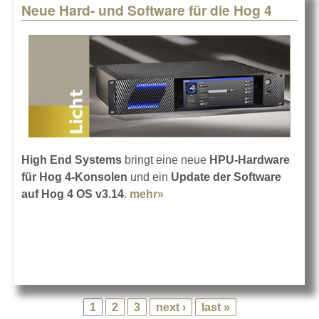
Neue Hard- und Software für die Hog 4
High End Systems
bringt eine neue
HPU-Hardware
für Hog 4-Konsolen
und ein
Update der Software
auf Hog 4 OS v3.14
.
mehr»
about Neue Hard- und
Software für die Hog 4
1
2
3
next ›
last »