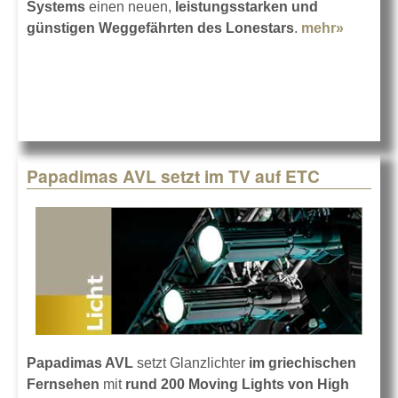
Systems
einen neuen,
leistungsstarken und
günstigen
Weggefährten des Lonestars
.
mehr»
about
ETC Hi
End
System
Hyperst
Papadimas AVL setzt im TV auf ETC
Papadimas AVL
setzt Glanzlichter
im griechischen
Fernsehen
mit
rund 200 Moving Lights von High