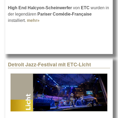
High End Halcyon-Scheinwerfer
von
ETC
wurden in
der legendären
Pariser Comédie-Française
installiert.
mehr»
about Neues Licht für "La Comédie-
Française"
Detroit Jazz-Festival mit ETC-Licht