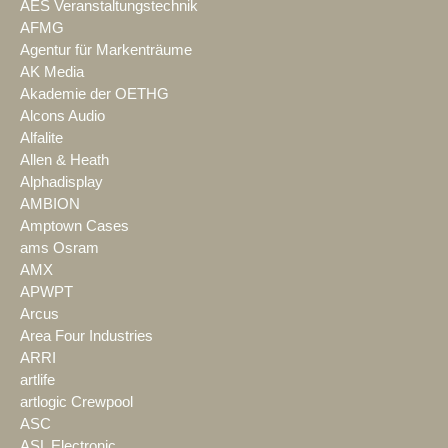
AES Veranstaltungstechnik
AFMG
Agentur für Markenträume
AK Media
Akademie der OETHG
Alcons Audio
Alfalite
Allen & Heath
Alphadisplay
AMBION
Amptown Cases
ams Osram
AMX
APWPT
Arcus
Area Four Industries
ARRI
artlife
artlogic Crewpool
ASC
ASL Electronic