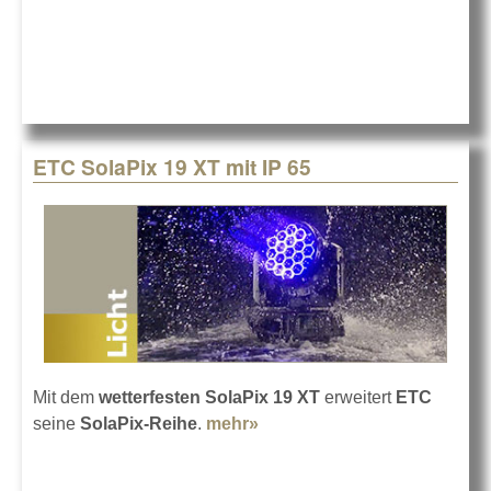
ETC SolaPix 19 XT mit IP 65
Mit dem
wetterfesten SolaPix 19 XT
erweitert
ETC
seine
SolaPix-Reihe
.
mehr»
about ETC SolaPix 19 XT
mit IP 65