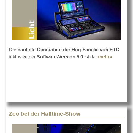
Die
nächste Generation der Hog-Familie von ETC
inklusive der
Software-Version 5.0
ist da.
mehr»
about E
präsentie
neues
Hog-
Lineup
Zeo bei der Halftime-Show