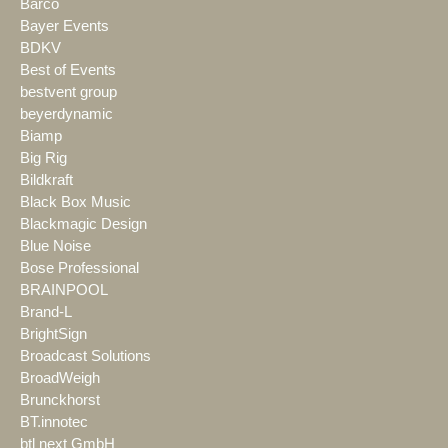
Barco
Bayer Events
BDKV
Best of Events
bestvent group
beyerdynamic
Biamp
Big Rig
Bildkraft
Black Box Music
Blackmagic Design
Blue Noise
Bose Professional
BRAINPOOL
Brand-L
BrightSign
Broadcast Solutions
BroadWeigh
Brunckhorst
BT.innotec
btl next GmbH