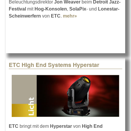
Beleuchtungsdirektor
Jon Weaver
beim
Detroit Jazz-
Festival
mit
Hog-Konsolen
,
SolaPix
- und
Lonestar-
Scheinwerfern
von
ETC
.
mehr»
about Detroit Jazz-
Festival mit ETC-Licht
ETC High End Systems Hyperstar
ETC
bringt mit dem
Hyperstar
von
High End