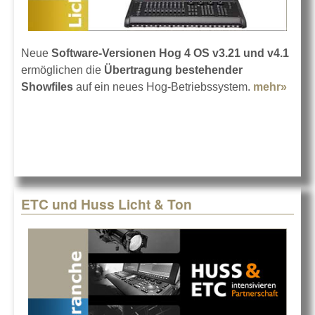
Neue
Software-Versionen Hog 4 OS v3.21 und v4.1
ermöglichen die
Übertragung bestehender
Showfiles
auf ein neues Hog-Betriebssystem.
mehr»
abou
Show
der 
expor
ETC und Huss Licht & Ton