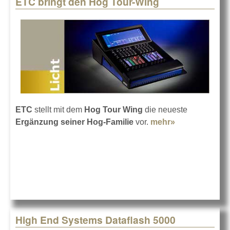
ETC bringt den Hog Tour-Wing
Pages
ETC
stellt mit dem
Hog Tour Wing
die neueste
Ergänzung seiner Hog-Familie
vor.
mehr»
about ETC
bringt den
Hog Tour-
Wing
High End Systems Dataflash 5000