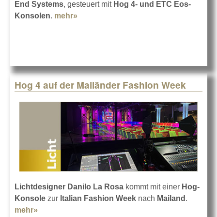
End Systems
, gesteuert mit
Hog 4- und ETC Eos-
Konsolen
.
mehr»
about Papadimas AVL setzt im TV auf
ETC
Hog 4 auf der Mailänder Fashion Week
Lichtdesigner Danilo La Rosa
kommt mit einer
Hog-
Konsole
zur
Italian Fashion Week
nach
Mailand
.
mehr»
about Hog 4 auf der Mailänder Fashion Week