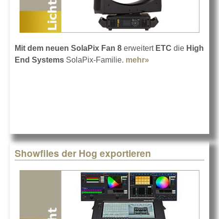
Mit dem neuen SolaPix Fan 8
erweitert
ETC
die
High
End Systems
SolaPix-Familie.
mehr»
about SolaPix Fan
8
Showfiles der Hog exportieren