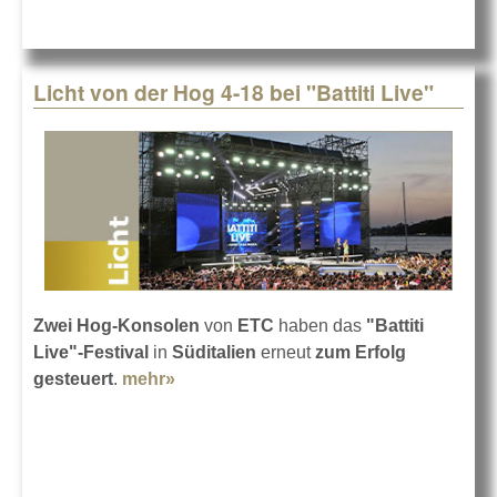
Licht von der Hog 4-18 bei "Battiti Live"
Zwei Hog-Konsolen
von
ETC
haben das
"Battiti
Live"-Festival
in
Süditalien
erneut
zum Erfolg
gesteuert
.
mehr»
about Licht von der Hog 4-18 bei
"Battiti Live"