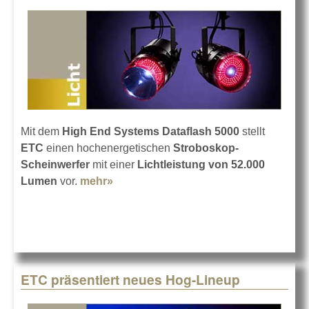
Mit dem
High End Systems Dataflash 5000
stellt
ETC
einen hochenergetischen
Stroboskop-
Scheinwerfer
mit einer
Lichtleistung von 52.000
Lumen
vor.
mehr»
about High End Systems Dataflash
5000
ETC präsentiert neues Hog-Lineup