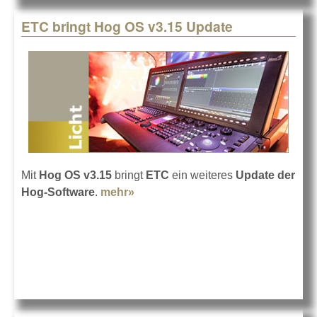
ETC bringt Hog OS v3.15 Update
Mit
Hog OS v3.15
bringt
ETC
ein weiteres
Update der
Hog-Software
.
mehr»
about ETC bringt Hog OS v3.15
Update