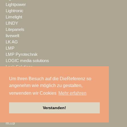
Lightpower
Lightronic
Limelight
LINDY
Litepanels
livewelt
LK AG
LMP
LMP Pyrotechnik
LOGIC media solutions
Look Solutions
loop light
Um Ihren Besuch auf die DieReferenz so
loud GmbH
angenehm wie möglich zu gestalten,
LTH
LTT Group
verwenden wir Cookies
Mehr erfahren
Ludwig Kameraverleih
Lupax
Verstanden!
LUXAV
LYNX Media Systems
m.i.b