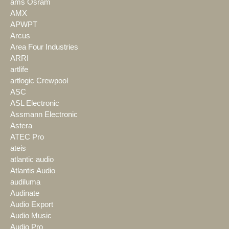
ams Osram
AMX
APWPT
Arcus
Area Four Industries
ARRI
artlife
artlogic Crewpool
ASC
ASL Electronic
Assmann Electronic
Astera
ATEC Pro
ateis
atlantic audio
Atlantis Audio
audiluma
Audinate
Audio Export
Audio Music
Audio Pro