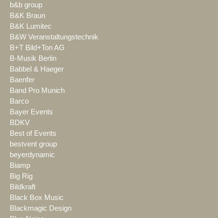
b&b group
B&K Braun
B&K Lumitec
B&W Veranstaltungstechnik
B+T Bild+Ton AG
B-Musik Berlin
Babbel & Haeger
Baenfer
Band Pro Munich
Barco
Bayer Events
BDKV
Best of Events
bestvent group
beyerdynamic
Biamp
Big Rig
Bildkraft
Black Box Music
Blackmagic Design