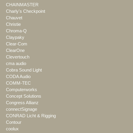
CHAINMASTER
Charly's Checkpoint
Chauvet
Christie
Chroma-Q
Claypaky
Clear-Com
ClearOne
Clevertouch
cma audio
Cobra Sound Light
CODA Audio
COMM-TEC
Computerworks
Concept Solutions
Congress Allianz
connectSignage
CONRAD Licht & Rigging
Contour
coolux