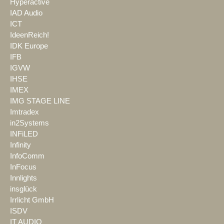
Hyperactive
IAD Audio
ICT
IdeenReich!
IDK Europe
IFB
IGVW
IHSE
IMEX
IMG STAGE LINE
Imtradex
in2Systems
INFiLED
Infinity
InfoComm
InFocus
Innlights
insglück
Irrlicht GmbH
ISDV
IT AUDIO