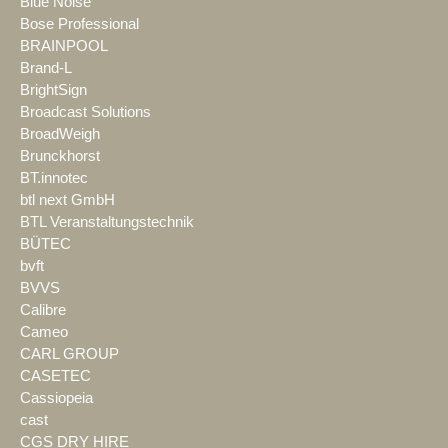
Blue Noise
Bose Professional
BRAINPOOL
Brand-L
BrightSign
Broadcast Solutions
BroadWeigh
Brunckhorst
BT.innotec
btl next GmbH
BTL Veranstaltungstechnik
BÜTEC
bvft
BVVS
Calibre
Cameo
CARL GROUP
CASETEC
Cassiopeia
cast
CGS DRY HIRE