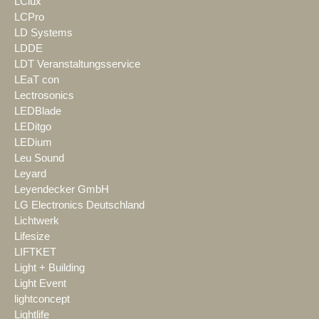
LClux
LCPro
LD Systems
LDDE
LDT Veranstaltungsservice
LEaT con
Lectrosonics
LEDBlade
LEDitgo
LEDium
Leu Sound
Leyard
Leyendecker GmbH
LG Electronics Deutschland
Lichtwerk
Lifesize
LIFTKET
Light + Building
Light Event
lightconcept
Lightlife