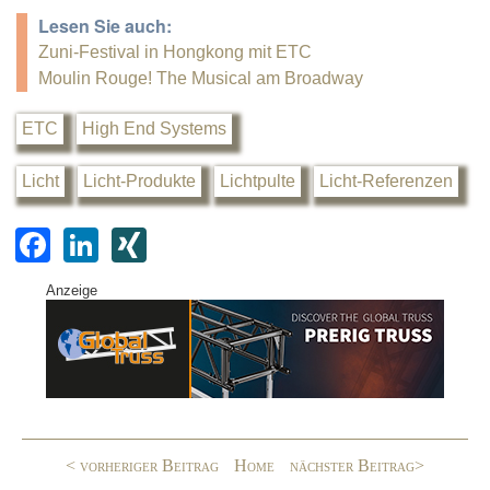
Lesen Sie auch:
Zuni-Festival in Hongkong mit ETC
Moulin Rouge! The Musical am Broadway
ETC
High End Systems
Licht
Licht-Produkte
Lichtpulte
Licht-Referenzen
F
Li
XI
a
n
N
Anzeige
c
k
G
e
e
b
dI
o
n
o
< vorheriger Beitrag
Home
nächster Beitrag>
k