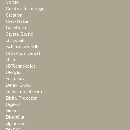
Cordial
Creative Technology
Crestron
Crew Nation
CrewBrain
Crystal Sound
ctc events
d&b audiotechnik
DAS Audio GmbH
dblux
dBTechnologies
DEAplus
delta-max
DetailKLANG
deutschewerbewelt
Digital Projection
Digitech
dimedis
DirectOut
dlp motive