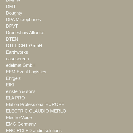
DMPW
DMT
Doughty
DPA Microphones
DPVT
Droneshow Alliance
DTEN
DTL LICHT GmbH
Earthworks
easescreen
edelmat.GmbH
EFM Event Logistics
Ehrgeiz
EIKI
einstein & sons
ELA PRO
Elation Professional EUROPE
ELECTRIC CLAUDIO MERLO
Electro-Voice
EMG Germany
ENCIRCLED audio.solutions