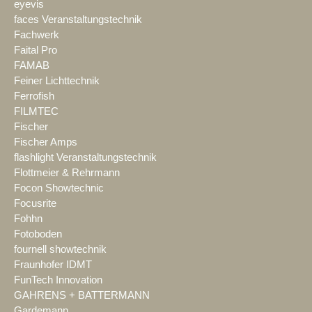
eyevis
faces Veranstaltungstechnik
Fachwerk
Faital Pro
FAMAB
Feiner Lichttechnik
Ferrofish
FILMTEC
Fischer
Fischer Amps
flashlight Veranstaltungstechnik
Flottmeier & Rehrmann
Focon Showtechnic
Focusrite
Fohhn
Fotoboden
fournell showtechnik
Fraunhofer IDMT
FunTech Innovation
GAHRENS + BATTERMANN
Gardemann