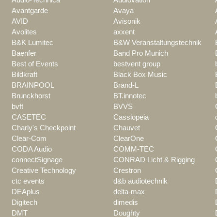
Avantgarde
Avaya
AVID
Avisonik
Avolites
axxent
B&K Lumitec
B&W Veranstaltungstechnik
Baenfer
Band Pro Munich
Best of Events
bestvent group
Bildkraft
Black Box Music
BRAINPOOL
Brand-L
Brunckhorst
BT.innotec
bvft
BVVS
CASETEC
Cassiopeia
Charly's Checkpoint
Chauvet
Clear-Com
ClearOne
CODA Audio
COMM-TEC
connectSignage
CONRAD Licht & Rigging
Creative Technology
Crestron
ctc events
d&b audiotechnik
DEAplus
delta-max
Digitech
dimedis
DMT
Doughty