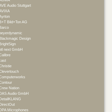
AVE Audio Stuttgart
AVIXA
Ayrton
B+T Bild+Ton AG
Barco
beyerdynamic
Blackmagic Design
BrightSign
btl next GmbH
Calibre
cast
Christie
Clevertouch
Computerworks
Contour
Crew Nation
DAS Audio GmbH
DetailKLANG
DirectOut
DPA Microphones