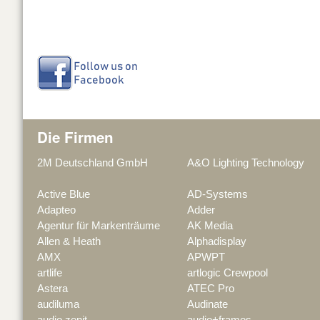
Die Firmen
2M Deutschland GmbH
A&O Lighting Technology
Active Blue
AD-Systems
Adapteo
Adder
Agentur für Markenträume
AK Media
Allen & Heath
Alphadisplay
AMX
APWPT
artlife
artlogic Crewpool
Astera
ATEC Pro
audiluma
Audinate
audio zenit
audio+frames