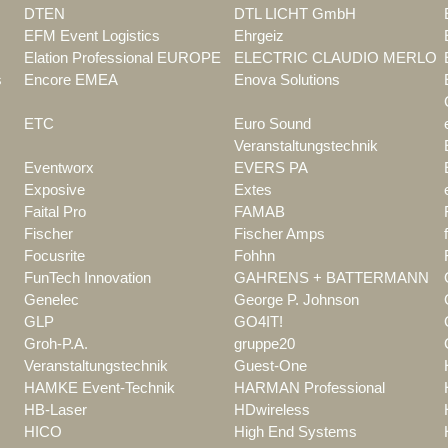
DTEN
DTL LICHT GmbH
EFM Event Logistics
Ehrgeiz
Elation Professional EUROPE
ELECTRIC CLAUDIO MERLO
s
Encore EMEA
Enova Solutions
ETC
Euro Sound
Veranstaltungstechnik
Eventworx
EVERS PA
Exposive
Extes
Faital Pro
FAMAB
Fischer
Fischer Amps
Focusrite
Fohhn
FunTech Innovation
GAHRENS + BATTERMANN
Genelec
George P. Johnson
GLP
GO4IT!
Groh-P.A.
gruppe20
Veranstaltungstechnik
Guest-One
HAMKE Event-Technik
HARMAN Professional
HB-Laser
HDwireless
HICO
High End Systems