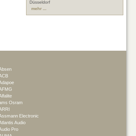
Düsseldorf
mehr ...
Absen
ACB
Adapoe
AFMG
Alfalite
ams Osram
ARRI
Assmann Electronic
Atlantis Audio
Audio Pro
AUMA