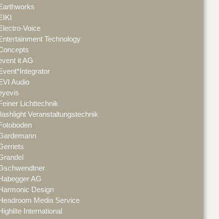
Earthworks
EIKI
Electro-Voice
Entertainment Technology
Concepts
event it AG
Event*Integrator
EVI Audio
eyevis
Feiner Lichttechnik
flashlight Veranstaltungstechnik
Fotoboden
Gardemann
Gerriets
Grandel
Gschwendtner
Habegger AG
Harmonic Design
Headroom Media Service
Highlite International