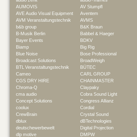
AUMOVIS
AV Stumpfl
AVE Audio Visual Equipment
Aventem
AVM Veranstaltungstechnik
AVMS
b&b group
B&K Braun
B-Musik Berlin
Babbel & Haeger
Bayer Events
BDKV
Biamp
Big Rig
Blue Noise
Bose Professional
Broadcast Solutions
BroadWeigh
BTL Veranstaltungstechnik
BÜTEC
Cameo
CARL GROUP
CGS DRY HIRE
CHAINMASTER
Chroma-Q
Claypaky
cma audio
Cobra Sound Light
Concept Solutions
Congress Allianz
coolux
Cordial
CrewBrain
Crystal Sound
dblux
dBTechnologies
deutschewerbewelt
Digital Projection
dlp motive
DMPW