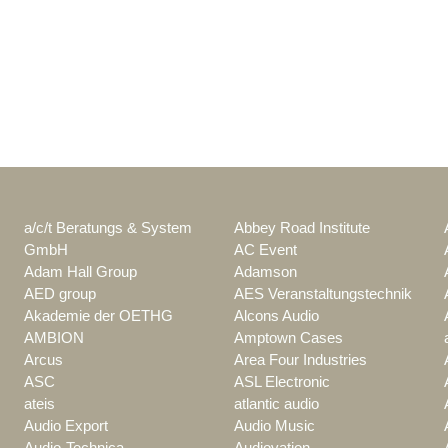
a/c/t Beratungs & System
Abbey Road Institute
GmbH
AC Event
Adam Hall Group
Adamson
AED group
AES Veranstaltungstechnik
Akademie der OETHG
Alcons Audio
AMBION
Amptown Cases
Arcus
Area Four Industries
ASC
ASL Electronic
ateis
atlantic audio
Audio Export
Audio Music
Audio-Technica
Audiovation