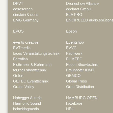
DPVT
Droneshow Alliance
easescreen
edelmat.GmbH
einstein & sons
ELA PRO
EMG Germany
ENCIRCLED audio.solution
EPOS
Epson
events creative
Eventshop
EVTmedia
EVVC
faces Veranstaltungstechnik
Fachwerk
Ferrofish
FILMTEC
Flottmeier & Rehrmann
Focon Showtechnic
fournell showtechnik
Fraunhofer IDMT
Gefen
GEMCO
GETEC Eventtechnik
Global Truss
Grass Valley
Groh Distribution
Habegger Austria
HAMBURG OPEN
Harmonic Sound
hazebase
heinekingmedia
HELi