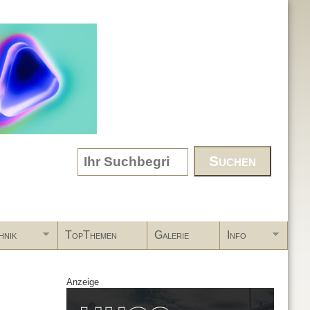
Search form
hnik
TopThemen
Galerie
Info
Anzeige