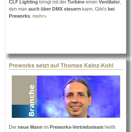
CLF Lighting
bringt mit der
Turbine
einen
Ventilator
,
den man
auch über DMX steuern
kann. Gibt's
bei
Preworks
.
mehr»
about Frische Luft für heiße Tage
Preworks setzt auf Thomas Kainz-Kohl
Der
neue Mann
im
Preworks-Vertriebsteam
heißt