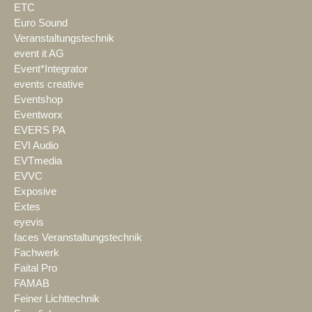
ETC
Euro Sound
Veranstaltungstechnik
event it AG
Event*Integrator
events creative
Eventshop
Eventworx
EVERS PA
EVI Audio
EVTmedia
EVVC
Exposive
Extes
eyevis
faces Veranstaltungstechnik
Fachwerk
Faital Pro
FAMAB
Feiner Lichttechnik