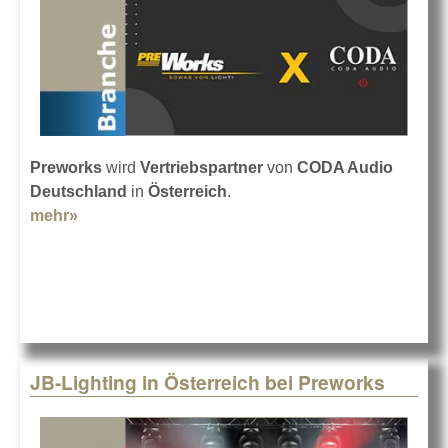
Preworks
wird
Vertriebspartner
von
CODA Audio
Deutschland
in
Österreich
.
mehr»
about CODA Audio in Austria bei Preworks
JB-Lighting in Österreich bei Preworks