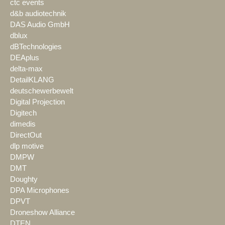
ctc events
d&b audiotechnik
DAS Audio GmbH
dblux
dBTechnologies
DEAplus
delta-max
DetailKLANG
deutschewerbewelt
Digital Projection
Digitech
dimedis
DirectOut
dlp motive
DMPW
DMT
Doughty
DPA Microphones
DPVT
Droneshow Alliance
DTEN