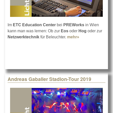
Im
ETC Education Center
bei
PREWorks
in Wien
kann man was lernen: Ob zur
Eos
oder
Hog
oder zur
Netzwerktechnik
für Beleuchter.
mehr»
about Lichtler
trainieren mit
ETC in Wien
Andreas Gabalier Stadion-Tour 2019