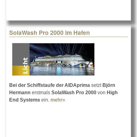
SolaWash Pro 2000 im Hafen
Bei der Schiffstaufe der AIDAprima
setzt
Björn
Hermann
erstmals
SolaWash Pro 200
0
von
High
End Systems
ein.
mehr»
about SolaWash Pro 2000 im
Hafen