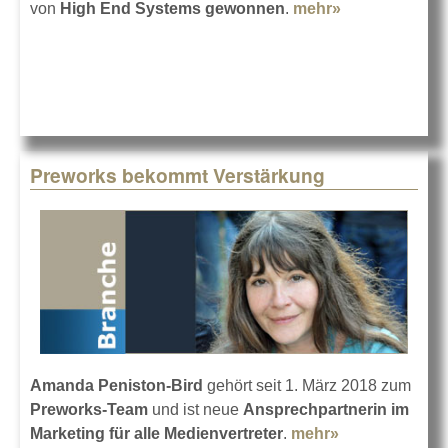
von
High End Systems
gewonnen
.
mehr»
about Status
Cue gewinnt
Hog Factor
Finale
Preworks bekommt Verstärkung
Amanda Peniston-Bird
gehört seit 1. März 2018 zum
Preworks-Team
und ist neue
Ansprechpartnerin im
Marketing für alle Medienvertreter
.
mehr»
about