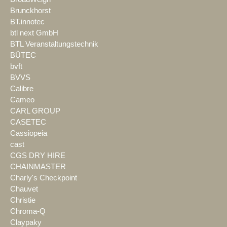
Brunckhorst
BT.innotec
btl next GmbH
BTL Veranstaltungstechnik
BÜTEC
bvft
BVVS
Calibre
Cameo
CARL GROUP
CASETEC
Cassiopeia
cast
CGS DRY HIRE
CHAINMASTER
Charly's Checkpoint
Chauvet
Christie
Chroma-Q
Claypaky