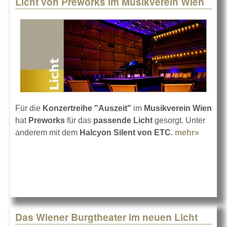
Licht von Preworks im Musikverein Wien
Pages
Für die
Konzertreihe "Auszeit"
im
Musikverein Wien
hat
Preworks
für das
passende Licht
gesorgt. Unter
anderem mit dem
Halcyon Silent von ETC
.
mehr»
about L
von
Prewor
im
Musikv
Wien
Das Wiener Burgtheater im neuen Licht