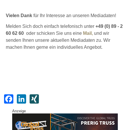
Vielen Dank
für Ihr Interesse an unseren Mediadaten!
Melden Sich doch einfach telefonisch unter
+49 (0) 89 - 2
60 62 60
oder schicken Sie uns eine
Mail,
und wir
senden Ihnen unsere aktuellen Mediadaten zu. Wir
machen Ihnen gerne ein individuelles Angebot.
F
Li
XI
a
n
N
Anzeige
c
k
G
e
e