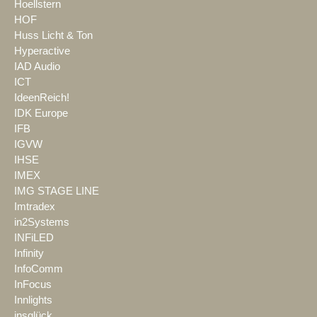
Hoellstern
HOF
Huss Licht & Ton
Hyperactive
IAD Audio
ICT
IdeenReich!
IDK Europe
IFB
IGVW
IHSE
IMEX
IMG STAGE LINE
Imtradex
in2Systems
INFiLED
Infinity
InfoComm
InFocus
Innlights
insglück