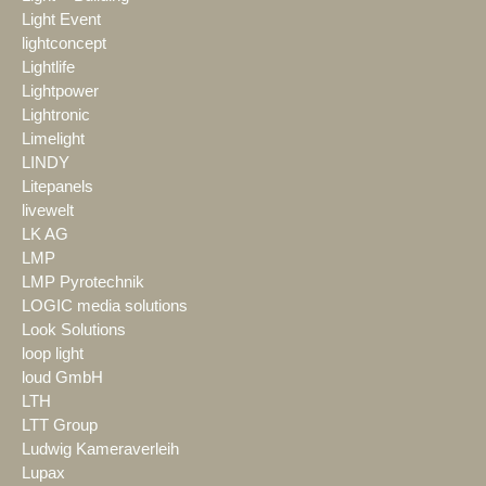
Light Event
lightconcept
Lightlife
Lightpower
Lightronic
Limelight
LINDY
Litepanels
livewelt
LK AG
LMP
LMP Pyrotechnik
LOGIC media solutions
Look Solutions
loop light
loud GmbH
LTH
LTT Group
Ludwig Kameraverleih
Lupax