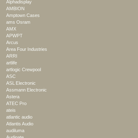
Alphadisplay
AMBION
Amptown Cases
ams Osram
AMX
APWPT
Arcus
Area Four Industries
ARRI
artlife
artlogic Crewpool
ASC
ASL Electronic
Assmann Electronic
Astera
ATEC Pro
ateis
atlantic audio
Atlantis Audio
audiluma
Audinate