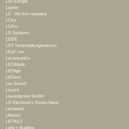
Lax Europa
Layher
LC - the live company
LClux
LCPro
LD Systems
LDDE
LDT Veranstaltungsservice
LEaT con
Lectrosonics
LEDBlade
LEDitgo
LEDium
Leu Sound
Leyard
Leyendecker GmbH
LG Electronics Deutschland
Lichtwerk
Lifesize
LIFTKET
Light + Building