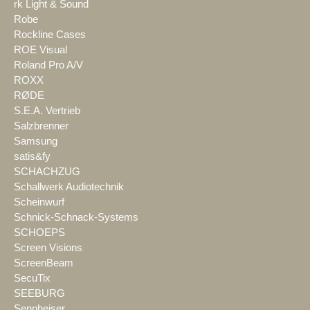
rk Light & Sound
Robe
Rockline Cases
ROE Visual
Roland Pro A/V
ROXX
RØDE
S.E.A. Vertrieb
Salzbrenner
Samsung
satis&fy
SCHACHZUG
Schallwerk Audiotechnik
Scheinwurf
Schnick-Schnack-Systems
SCHOEPS
Screen Visions
ScreenBeam
SecuTix
SEEBURG
Sennheiser