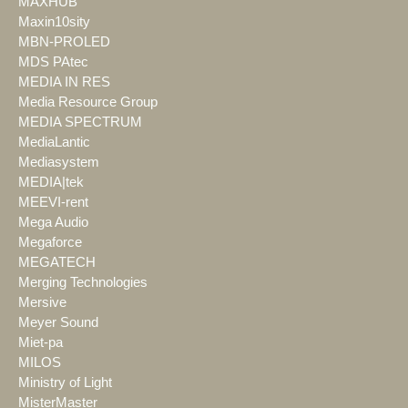
MAXHUB
Maxin10sity
MBN-PROLED
MDS PAtec
MEDIA IN RES
Media Resource Group
MEDIA SPECTRUM
MediaLantic
Mediasystem
MEDIA|tek
MEEVI-rent
Mega Audio
Megaforce
MEGATECH
Merging Technologies
Mersive
Meyer Sound
Miet-pa
MILOS
Ministry of Light
MisterMaster