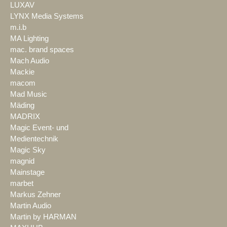
LUXAV
LYNX Media Systems
m.i.b
MA Lighting
mac. brand spaces
Mach Audio
Mackie
macom
Mad Music
Mäding
MADRIX
Magic Event- und
Medientechnik
Magic Sky
magnid
Mainstage
marbet
Markus Zehner
Martin Audio
Martin by HARMAN