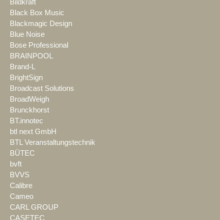
Bildkraft
Black Box Music
Blackmagic Design
Blue Noise
Bose Professional
BRAINPOOL
Brand-L
BrightSign
Broadcast Solutions
BroadWeigh
Brunckhorst
BT.innotec
btl next GmbH
BTL Veranstaltungstechnik
BÜTEC
bvft
BVVS
Calibre
Cameo
CARL GROUP
CASETEC