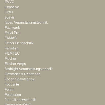
EVVC
Exposive
Extes
eyevis
faces Veranstaltungstechnik
Fachwerk
Faital Pro
FAMAB
Feiner Lichttechnik
Ferrofish
FILMTEC
Fischer
Fischer Amps
flashlight Veranstaltungstechnik
Flottmeier & Rehrmann
Focon Showtechnic
Focusrite
Fohhn
Fotoboden
fournell showtechnik