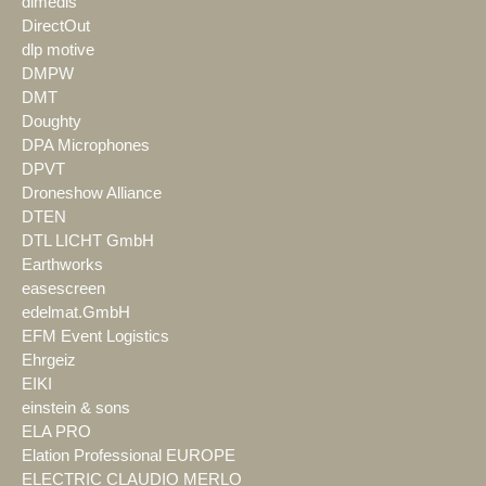
dimedis
DirectOut
dlp motive
DMPW
DMT
Doughty
DPA Microphones
DPVT
Droneshow Alliance
DTEN
DTL LICHT GmbH
Earthworks
easescreen
edelmat.GmbH
EFM Event Logistics
Ehrgeiz
EIKI
einstein & sons
ELA PRO
Elation Professional EUROPE
ELECTRIC CLAUDIO MERLO