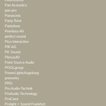
PAM/events
Pan Acoustics
pan-pro
Panasonic
Party Rent
Partylöwe
Peerless-AV
perfect sound
Pico Interactive
PIK AG
PK Sound
PlexusAV
Point Source Audio
POOLgroup
PowerLightsAugsburg
preworks
PRG
Pro Audio-Technik
ProAudio Technology
ProCase
Prolight + Sound Frankfurt