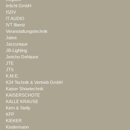
Irrlicht GmbH
ISDV
IT AUDIO
IVT Ilbertz
Veranstaltungstechnik
Jabra
Jazzunique
JB-Lighting
Jericho Gehäuse
JTE
JTS
K.M.E.
K24 Technik & Vertrieb GmbH
Kaiser Showtechnik
KAISERSCHOTE
KALLE KRAUSE
Kern & Stelly
KFP
KIEKER
Kindermann