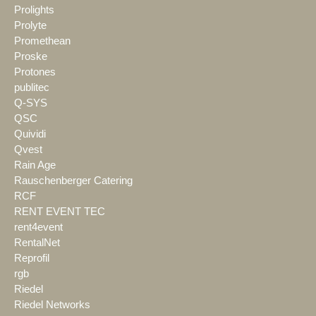
Prolights
Prolyte
Promethean
Proske
Protones
publitec
Q-SYS
QSC
Quividi
Qvest
Rain Age
Rauschenberger Catering
RCF
RENT EVENT TEC
rent4event
RentalNet
Reprofil
rgb
Riedel
Riedel Networks