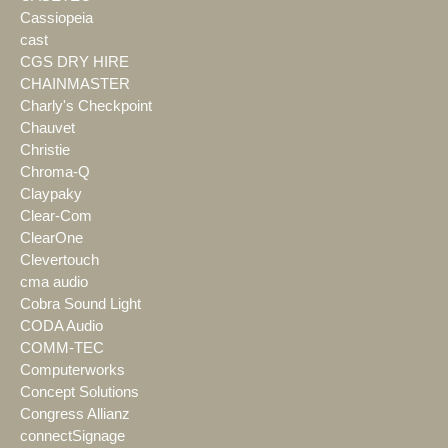
Cassiopeia
cast
CGS DRY HIRE
CHAINMASTER
Charly's Checkpoint
Chauvet
Christie
Chroma-Q
Claypaky
Clear-Com
ClearOne
Clevertouch
cma audio
Cobra Sound Light
CODA Audio
COMM-TEC
Computerworks
Concept Solutions
Congress Allianz
connectSignage