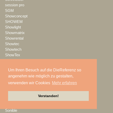
session pro
SGM
Showconcept
SHOWEM
Showlight
Showmatrix
Showrental
Showtec
Showtech
ShowTex
Shure
SIGNAL GmbH
Um Ihren Besuch auf die DieReferenz so
sld mediatec
angenehm wie möglich zu gestalten,
SLS Eventservice
verwenden wir Cookies
Mehr erfahren
SMART
smartPerform
SMM
Verstanden!
SoLight
Sommer cable
Sonible