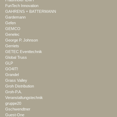
Fraunhofer IDMT
FunTech Innovation
GAHRENS + BATTERMANN
Gardemann
Gefen
GEMCO
Genelec
George P. Johnson
Gerriets
GETEC Eventtechnik
Global Truss
GLP
GO4IT!
Grandel
Grass Valley
Groh Distribution
Groh-P.A.
Veranstaltungstechnik
gruppe20
Gschwendtner
Guest-One