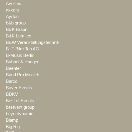
Avolites
axxent
Ayrton
b&b group
B&K Braun
B&K Lumitec
B&W Veranstaltungstechnik
B+T Bild+Ton AG
B-Musik Berlin
Babbel & Haeger
Baenfer
Band Pro Munich
Barco
Bayer Events
BDKV
Best of Events
bestvent group
beyerdynamic
Biamp
Big Rig