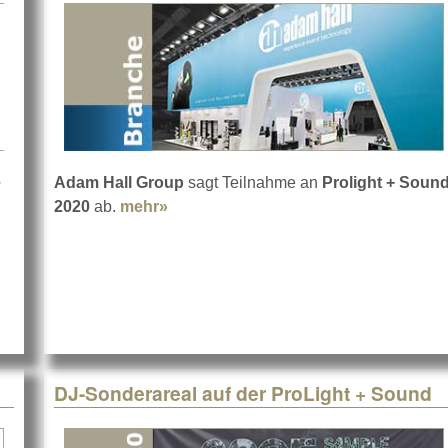
e
Adam Hall Group
sagt Teilnahme an
Prolight + Soun
2020
ab.
mehr»
about Adam Hall sagt ab
ound 2020
DJ-Sonderareal auf der ProLight + Sound