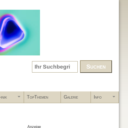
Search form
hnik
TopThemen
Galerie
Info
Anzeige