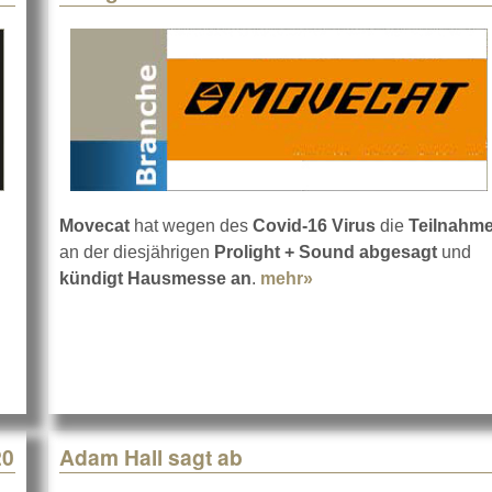
Movecat
hat wegen des
Covid-16 Virus
die
Teilnahm
an der diesjährigen
Prolight + Sound abgesagt
und
kündigt Hausmesse an
.
mehr»
about Prolight + So
20
Adam Hall sagt ab