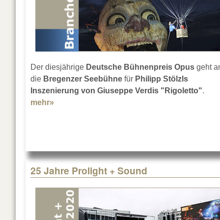
Der diesjährige
Deutsche Bühnenpreis Opus
geht a
die
Bregenzer Seebühne
für
Philipp Stölzls
Inszenierung von Giuseppe Verdis "Rigoletto"
.
mehr»
about Opus 2020 für "Rigoletto"
25 Jahre Prolight + Sound