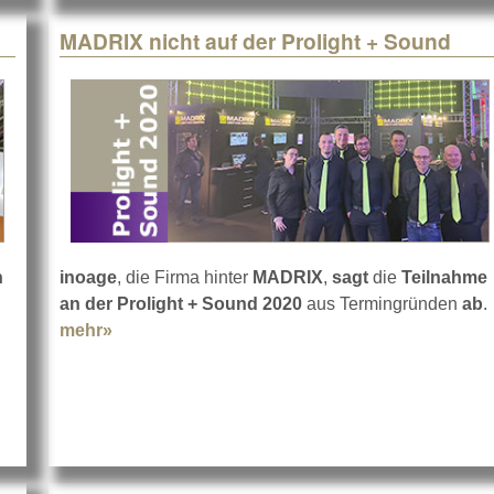
MADRIX nicht auf der Prolight + Sound
n
inoage
, die Firma hinter
MADRIX
,
sagt
die
Teilnahme
ight + Sound 2020 ohne L-Acoustics
an der Prolight + Sound 2020
aus Termingründen
ab
.
mehr»
about MADRIX nicht auf der Prolight + Sound