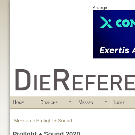
Anzeige
www.DieReferenz.de
Home
Branche
Messen
Licht
Messen
»
Prolight + Sound
You are here
Prolight + Sound 2020