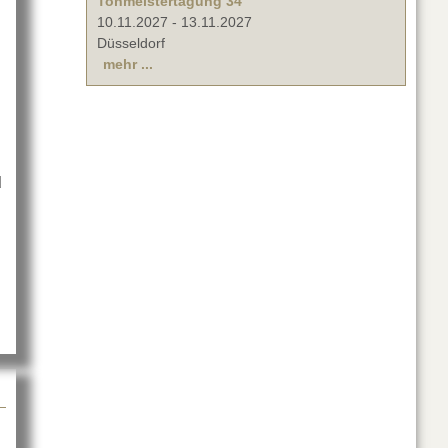
Tonmeistertagung 34
10.11.2027
-
13.11.2027
Düsseldorf
mehr ...
d