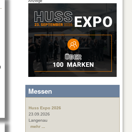
Anzeige
9
about Prolight + Sound wird verschoben
Messen
Huss Expo 2026
23.09.2026
Langenau
mehr ...