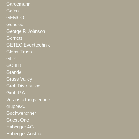
Gardemann
Gefen
GEMCO
Genelec
George P. Johnson
Gerriets
GETEC Eventtechnik
Global Truss
GLP
GO4IT!
Grandel
Grass Valley
Groh Distribution
Groh-P.A.
Veranstaltungstechnik
gruppe20
Gschwendtner
Guest-One
Habegger AG
Habegger Austria