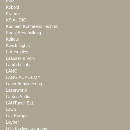
KNX
Kobold
Kramer
KS AUDIO
Kuchem Konferenz Technik
Kuehl Beschallung
Kultour
Kwick Lights
L-Acoustics
Laauser & Vohl
Lambda Labs
LANG
LANG ACADEMY
Laser Imagineering
Laserworld
Lauten Audio
LAUTundHELL
Lawo
Lax Europa
Layher
LC - the live company