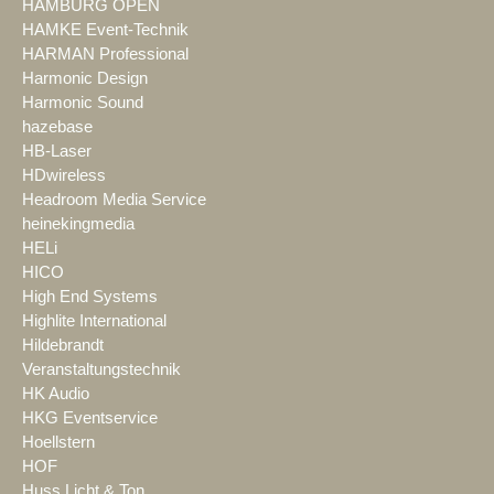
HAMBURG OPEN
HAMKE Event-Technik
HARMAN Professional
Harmonic Design
Harmonic Sound
hazebase
HB-Laser
HDwireless
Headroom Media Service
heinekingmedia
HELi
HICO
High End Systems
Highlite International
Hildebrandt
Veranstaltungstechnik
HK Audio
HKG Eventservice
Hoellstern
HOF
Huss Licht & Ton