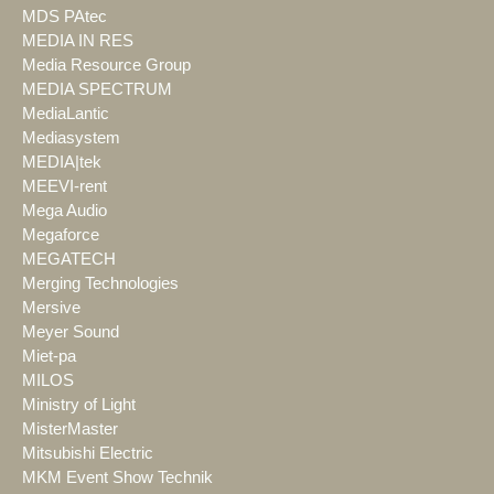
MDS PAtec
MEDIA IN RES
Media Resource Group
MEDIA SPECTRUM
MediaLantic
Mediasystem
MEDIA|tek
MEEVI-rent
Mega Audio
Megaforce
MEGATECH
Merging Technologies
Mersive
Meyer Sound
Miet-pa
MILOS
Ministry of Light
MisterMaster
Mitsubishi Electric
MKM Event Show Technik