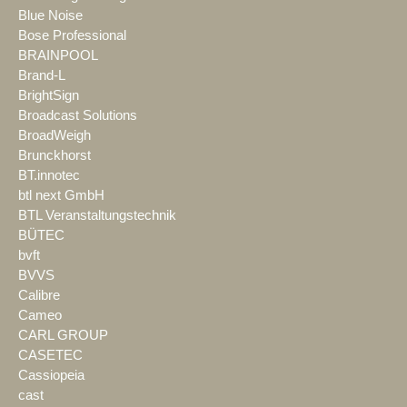
Blue Noise
Bose Professional
BRAINPOOL
Brand-L
BrightSign
Broadcast Solutions
BroadWeigh
Brunckhorst
BT.innotec
btl next GmbH
BTL Veranstaltungstechnik
BÜTEC
bvft
BVVS
Calibre
Cameo
CARL GROUP
CASETEC
Cassiopeia
cast