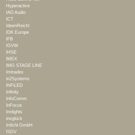
Hyperactive
IAD Audio
ICT
IdeenReich!
IDK Europe
IFB
IGVW
IHSE
IMEX
IMG STAGE LINE
Imtradex
in2Systems
INFiLED
Infinity
InfoComm
InFocus
Innlights
insglück
Irrlicht GmbH
ISDV