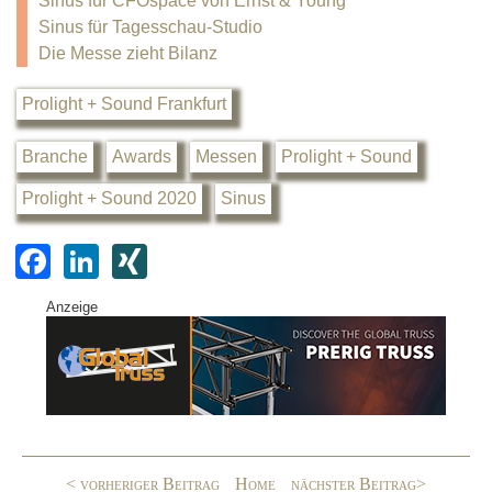
Sinus für CFOspace von Ernst & Young
Sinus für Tagesschau-Studio
Die Messe zieht Bilanz
Prolight + Sound Frankfurt
Branche
Awards
Messen
Prolight + Sound
Prolight + Sound 2020
Sinus
F
Li
XI
a
n
N
Anzeige
c
k
G
e
e
b
dI
o
n
o
< vorheriger Beitrag
Home
nächster Beitrag>