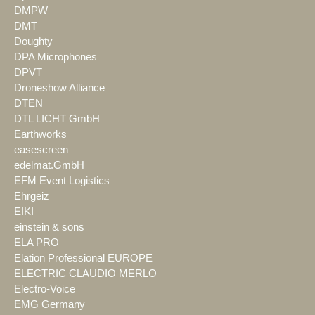
DMPW
DMT
Doughty
DPA Microphones
DPVT
Droneshow Alliance
DTEN
DTL LICHT GmbH
Earthworks
easescreen
edelmat.GmbH
EFM Event Logistics
Ehrgeiz
EIKI
einstein & sons
ELA PRO
Elation Professional EUROPE
ELECTRIC CLAUDIO MERLO
Electro-Voice
EMG Germany