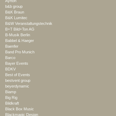
Ayrton
b&b group
B&K Braun
B&K Lumitec
B&W Veranstaltungstechnik
B+T Bild+Ton AG
B-Musik Berlin
Babbel & Haeger
Baenfer
Band Pro Munich
Barco
Bayer Events
BDKV
Best of Events
bestvent group
beyerdynamic
Biamp
Big Rig
Bildkraft
Black Box Music
Blackmagic Design