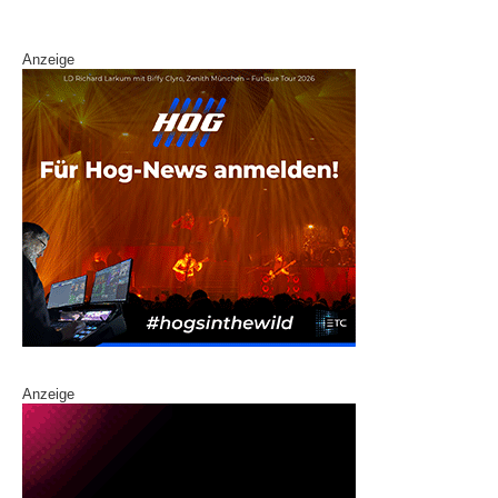
k
Anzeige
Anzeige