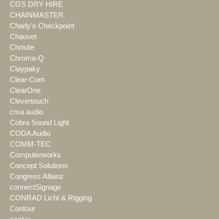
CGS DRY HIRE
CHAINMASTER
Charly's Checkpoint
Chauvet
Christie
Chroma-Q
Claypaky
Clear-Com
ClearOne
Clevertouch
cma audio
Cobra Sound Light
CODA Audio
COMM-TEC
Computerworks
Concept Solutions
Congress Allianz
connectSignage
CONRAD Licht & Rigging
Contour