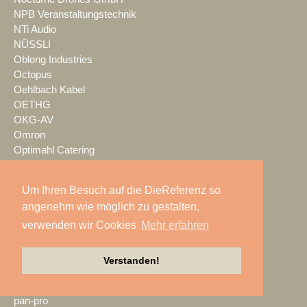
NPB Veranstaltungstechnik
NTi Audio
NÜSSLI
Oblong Industries
Octopus
Oehlbach Kabel
OETHG
OKG-AV
Omron
Optimahl Catering
Optocore
ORANGE PRODUCTION DG
Um Ihren Besuch auf die DieReferenz so
OS-VT
angenehm wie möglich zu gestalten,
Otto Events
verwenden wir Cookies
Mehr erfahren
P2 Veranstaltungstechnik
PA-Line
Palmer
Verstanden!
PAM/events
Pan Acoustics
pan-pro