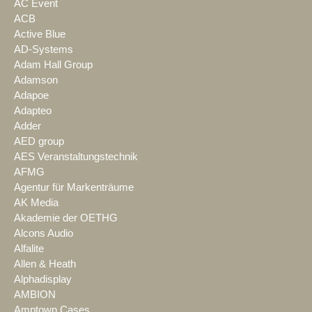
AC Event
ACB
Active Blue
AD-Systems
Adam Hall Group
Adamson
Adapoe
Adapteo
Adder
AED group
AES Veranstaltungstechnik
AFMG
Agentur für Markenträume
AK Media
Akademie der OETHG
Alcons Audio
Alfalite
Allen & Heath
Alphadisplay
AMBION
Amptown Cases