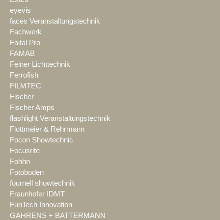
eyevis
faces Veranstaltungstechnik
Fachwerk
Faital Pro
FAMAB
Feiner Lichttechnik
Ferrofish
FILMTEC
Fischer
Fischer Amps
flashlight Veranstaltungstechnik
Flottmeier & Rehrmann
Focon Showtechnic
Focusrite
Fohhn
Fotoboden
fournell showtechnik
Fraunhofer IDMT
FunTech Innovation
GAHRENS + BATTERMANN