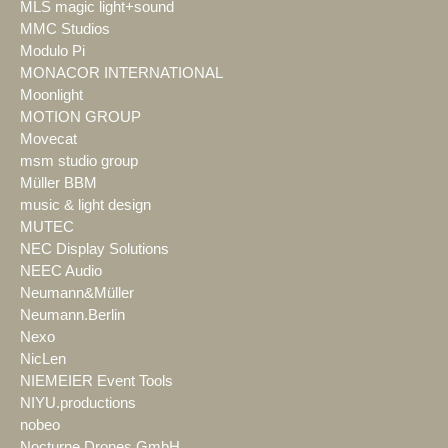
MLS magic light+sound
MMC Studios
Modulo Pi
MONACOR INTERNATIONAL
Moonlight
MOTION GROUP
Movecat
msm studio group
Müller BBM
music & light design
MUTEC
NEC Display Solutions
NEEC Audio
Neumann&Müller
Neumann.Berlin
Nexo
NicLen
NIEMEIER Event Tools
NIYU.productions
nobeo
Nocturne Drones GmbH