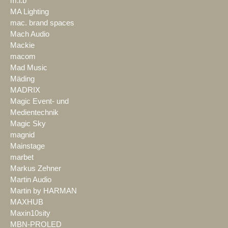
m.i.b
MA Lighting
mac. brand spaces
Mach Audio
Mackie
macom
Mad Music
Mäding
MADRIX
Magic Event- und
Medientechnik
Magic Sky
magnid
Mainstage
marbet
Markus Zehner
Martin Audio
Martin by HARMAN
MAXHUB
Maxin10sity
MBN-PROLED