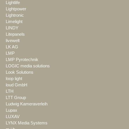
Lightlife
Lightpower
Lightronic
Limelight
LINDY
Litepanels
livewelt
LK AG
LMP
LMP Pyrotechnik
LOGIC media solutions
Look Solutions
loop light
loud GmbH
LTH
LTT Group
Ludwig Kameraverleih
Lupax
LUXAV
LYNX Media Systems