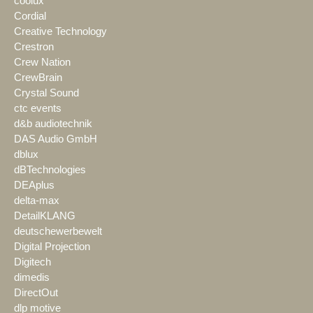
coolux
Cordial
Creative Technology
Crestron
Crew Nation
CrewBrain
Crystal Sound
ctc events
d&b audiotechnik
DAS Audio GmbH
dblux
dBTechnologies
DEAplus
delta-max
DetailKLANG
deutschewerbewelt
Digital Projection
Digitech
dimedis
DirectOut
dlp motive