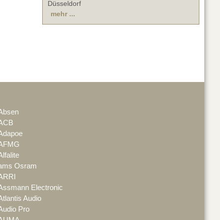
Düsseldorf
mehr ...
Absen
ACB
Adapoe
AFMG
Alfalite
ams Osram
ARRI
Assmann Electronic
Atlantis Audio
Audio Pro
AUMA