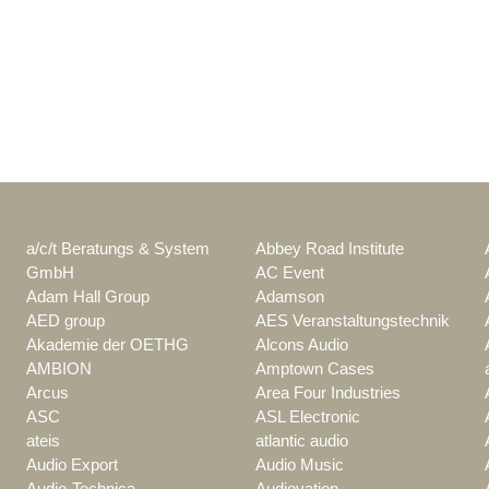
a/c/t Beratungs & System
Abbey Road Institute
GmbH
AC Event
Adam Hall Group
Adamson
AED group
AES Veranstaltungstechnik
Akademie der OETHG
Alcons Audio
AMBION
Amptown Cases
Arcus
Area Four Industries
ASC
ASL Electronic
ateis
atlantic audio
Audio Export
Audio Music
Audio-Technica
Audiovation