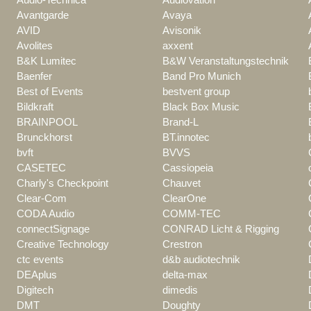
Avantgarde
Avaya
AVID
Avisonik
Avolites
axxent
B&K Lumitec
B&W Veranstaltungstechnik
Baenfer
Band Pro Munich
Best of Events
bestvent group
Bildkraft
Black Box Music
BRAINPOOL
Brand-L
Brunckhorst
BT.innotec
bvft
BVVS
CASETEC
Cassiopeia
Charly's Checkpoint
Chauvet
Clear-Com
ClearOne
CODA Audio
COMM-TEC
connectSignage
CONRAD Licht & Rigging
Creative Technology
Crestron
ctc events
d&b audiotechnik
DEAplus
delta-max
Digitech
dimedis
DMT
Doughty