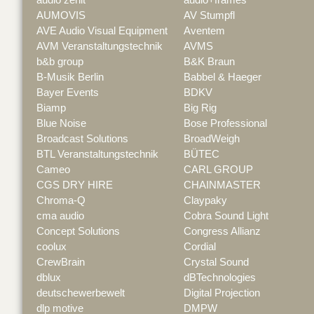
AUMOVIS
AV Stumpfl
AVE Audio Visual Equipment
Aventem
AVM Veranstaltungstechnik
AVMS
b&b group
B&K Braun
B-Musik Berlin
Babbel & Haeger
Bayer Events
BDKV
Biamp
Big Rig
Blue Noise
Bose Professional
Broadcast Solutions
BroadWeigh
BTL Veranstaltungstechnik
BÜTEC
Cameo
CARL GROUP
CGS DRY HIRE
CHAINMASTER
Chroma-Q
Claypaky
cma audio
Cobra Sound Light
Concept Solutions
Congress Allianz
coolux
Cordial
CrewBrain
Crystal Sound
dblux
dBTechnologies
deutschewerbewelt
Digital Projection
dlp motive
DMPW