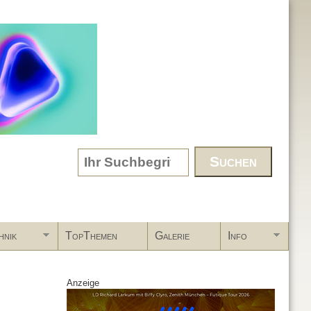
Search form
hnik
TopThemen
Galerie
Info
Anzeige