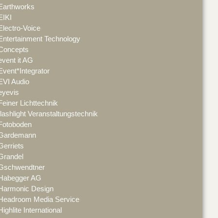
Earthworks
EIKI
Electro-Voice
Entertainment Technology
Concepts
event it AG
Event*Integrator
EVI Audio
eyevis
Feiner Lichttechnik
flashlight Veranstaltungstechnik
Fotoboden
Gardemann
Gerriets
Grandel
Gschwendtner
Habegger AG
Harmonic Design
Headroom Media Service
Highlite International