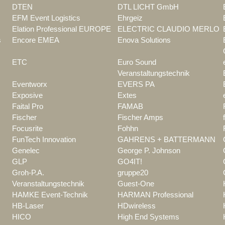
DTEN
DTL LICHT GmbH
EFM Event Logistics
Ehrgeiz
Elation Professional EUROPE
ELECTRIC CLAUDIO MERLO
s
Encore EMEA
Enova Solutions
ETC
Euro Sound
Veranstaltungstechnik
Eventworx
EVERS PA
Exposive
Extes
Faital Pro
FAMAB
Fischer
Fischer Amps
Focusrite
Fohhn
FunTech Innovation
GAHRENS + BATTERMANN
Genelec
George P. Johnson
GLP
GO4IT!
Groh-P.A.
gruppe20
Veranstaltungstechnik
Guest-One
HAMKE Event-Technik
HARMAN Professional
HB-Laser
HDwireless
HICO
High End Systems