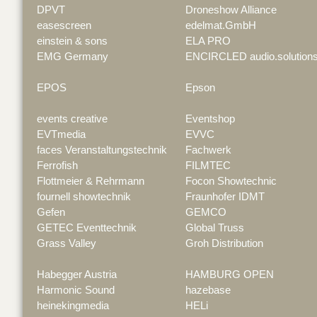
DPVT
Droneshow Alliance
easescreen
edelmat.GmbH
einstein & sons
ELA PRO
EMG Germany
ENCIRCLED audio.solution
EPOS
Epson
events creative
Eventshop
EVTmedia
EVVC
faces Veranstaltungstechnik
Fachwerk
Ferrofish
FILMTEC
Flottmeier & Rehrmann
Focon Showtechnic
fournell showtechnik
Fraunhofer IDMT
Gefen
GEMCO
GETEC Eventtechnik
Global Truss
Grass Valley
Groh Distribution
Habegger Austria
HAMBURG OPEN
Harmonic Sound
hazebase
heinekingmedia
HELi