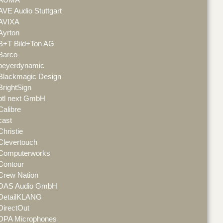
AVE Audio Stuttgart
AVIXA
Ayrton
B+T Bild+Ton AG
Barco
beyerdynamic
Blackmagic Design
BrightSign
btl next GmbH
Calibre
cast
Christie
Clevertouch
Computerworks
Contour
Crew Nation
DAS Audio GmbH
DetailKLANG
DirectOut
DPA Microphones