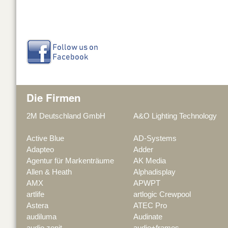
Die Firmen
2M Deutschland GmbH
A&O Lighting Technology
Active Blue
AD-Systems
Adapteo
Adder
Agentur für Markenträume
AK Media
Allen & Heath
Alphadisplay
AMX
APWPT
artlife
artlogic Crewpool
Astera
ATEC Pro
audiluma
Audinate
audio zenit
audio+frames