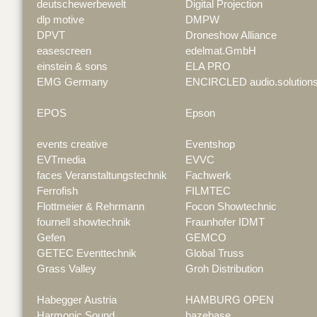
deutschewerbewelt
Digital Projection
dlp motive
DMPW
DPVT
Droneshow Alliance
easescreen
edelmat.GmbH
einstein & sons
ELA PRO
EMG Germany
ENCIRCLED audio.solution
EPOS
Epson
events creative
Eventshop
EVTmedia
EVVC
faces Veranstaltungstechnik
Fachwerk
Ferrofish
FILMTEC
Flottmeier & Rehrmann
Focon Showtechnic
fournell showtechnik
Fraunhofer IDMT
Gefen
GEMCO
GETEC Eventtechnik
Global Truss
Grass Valley
Groh Distribution
Habegger Austria
HAMBURG OPEN
Harmonic Sound
hazebase