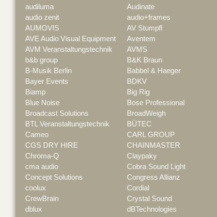
audiluma
Audinate
audio zenit
audio+frames
AUMOVIS
AV Stumpfl
AVE Audio Visual Equipment
Aventem
AVM Veranstaltungstechnik
AVMS
b&b group
B&K Braun
B-Musik Berlin
Babbel & Haeger
Bayer Events
BDKV
Biamp
Big Rig
Blue Noise
Bose Professional
Broadcast Solutions
BroadWeigh
BTL Veranstaltungstechnik
BÜTEC
Cameo
CARL GROUP
CGS DRY HIRE
CHAINMASTER
Chroma-Q
Claypaky
cma audio
Cobra Sound Light
Concept Solutions
Congress Allianz
coolux
Cordial
CrewBrain
Crystal Sound
dblux
dBTechnologies