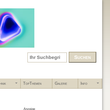
Search form
hnik
TopThemen
Galerie
Info
Anzeige