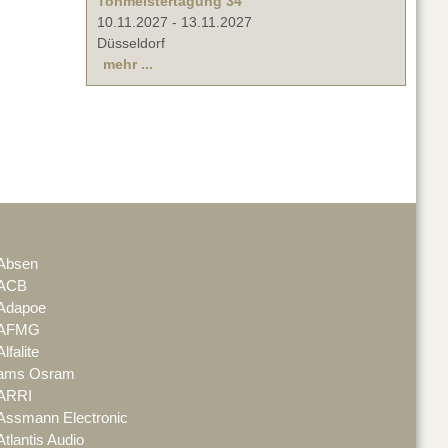
Tonmeistertagung 34
10.11.2027
-
13.11.2027
Düsseldorf
mehr ...
Absen
ACB
Adapoe
AFMG
Alfalite
ams Osram
ARRI
Assmann Electronic
Atlantis Audio