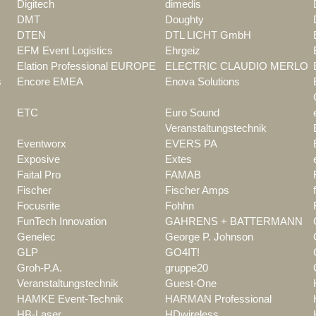
Digitech
dimedis
DMT
Doughty
DTEN
DTL LICHT GmbH
EFM Event Logistics
Ehrgeiz
Elation Professional EUROPE
ELECTRIC CLAUDIO MERLO
s
Encore EMEA
Enova Solutions
ETC
Euro Sound
Veranstaltungstechnik
Eventworx
EVERS PA
Exposive
Extes
Faital Pro
FAMAB
Fischer
Fischer Amps
Focusrite
Fohhn
FunTech Innovation
GAHRENS + BATTERMANN
Genelec
George P. Johnson
GLP
GO4IT!
Groh-P.A.
gruppe20
Veranstaltungstechnik
Guest-One
HAMKE Event-Technik
HARMAN Professional
HB-Laser
HDwireless