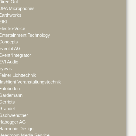
DirectOut
DPA Microphones
Earthworks
EIKI
Electro-Voice
Entertainment Technology
Concepts
event it AG
Event*Integrator
EVI Audio
eyevis
Feiner Lichttechnik
flashlight Veranstaltungstechnik
Fotoboden
Gardemann
Gerriets
Grandel
Gschwendtner
Habegger AG
Harmonic Design
Headroom Media Service