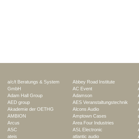
a/c/t Beratungs & System
Abbey Road Institute
GmbH
AC Event
Adam Hall Group
Adamson
AED group
AES Veranstaltungstechnik
Akademie der OETHG
Alcons Audio
AMBION
Amptown Cases
Arcus
Area Four Industries
ASC
ASL Electronic
ateis
atlantic audio