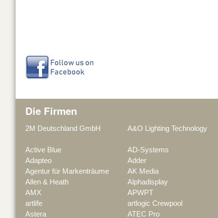
Die Firmen
2M Deutschland GmbH
A&O Lighting Technology
Active Blue
AD-Systems
Adapteo
Adder
Agentur für Markenträume
AK Media
Allen & Heath
Alphadisplay
AMX
APWPT
artlife
artlogic Crewpool
Astera
ATEC Pro