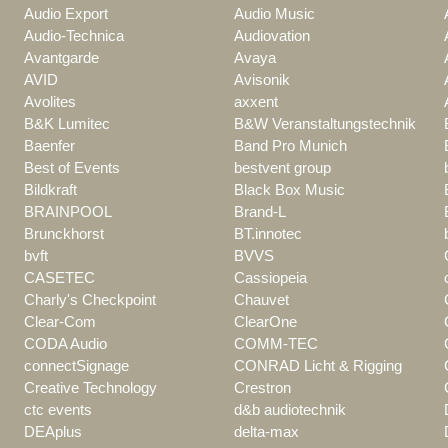
Audio Export
Audio Music
Audio-Technica
Audiovation
Avantgarde
Avaya
AVID
Avisonik
Avolites
axxent
B&K Lumitec
B&W Veranstaltungstechnik
Baenfer
Band Pro Munich
Best of Events
bestvent group
Bildkraft
Black Box Music
BRAINPOOL
Brand-L
Brunckhorst
BT.innotec
bvft
BVVS
CASETEC
Cassiopeia
Charly's Checkpoint
Chauvet
Clear-Com
ClearOne
CODA Audio
COMM-TEC
connectSignage
CONRAD Licht & Rigging
Creative Technology
Crestron
ctc events
d&b audiotechnik
DEAplus
delta-max