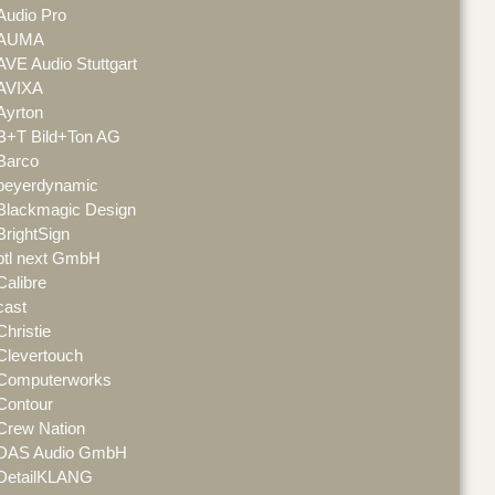
Audio Pro
AUMA
AVE Audio Stuttgart
AVIXA
Ayrton
B+T Bild+Ton AG
Barco
beyerdynamic
Blackmagic Design
BrightSign
btl next GmbH
Calibre
cast
Christie
Clevertouch
Computerworks
Contour
Crew Nation
DAS Audio GmbH
DetailKLANG