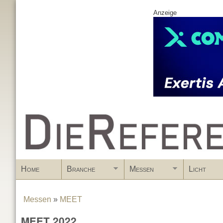
Anzeige
www.DieReferenz.de
Home
Branche
Messen
Licht
Messen
»
MEET
You are here
MEET 2022