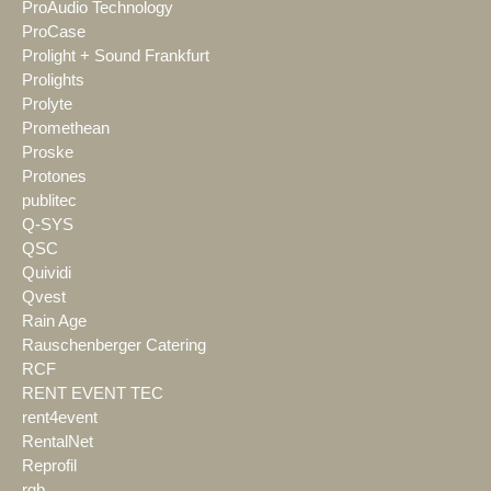
ProAudio Technology
ProCase
Prolight + Sound Frankfurt
Prolights
Prolyte
Promethean
Proske
Protones
publitec
Q-SYS
QSC
Quividi
Qvest
Rain Age
Rauschenberger Catering
RCF
RENT EVENT TEC
rent4event
RentalNet
Reprofil
rgb