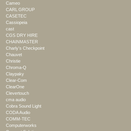
Cameo
CARL GROUP
CASETEC
Cassiopeia
cast
CGS DRY HIRE
CHAINMASTER
Charly's Checkpoint
Chauvet
Christie
Chroma-Q
Claypaky
Clear-Com
ClearOne
Clevertouch
cma audio
Cobra Sound Light
CODA Audio
COMM-TEC
Computerworks