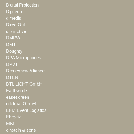
Digital Projection
Digitech
dimedis
DirectOut
dlp motive
DMPW
DMT
Doughty
DPA Microphones
DPVT
Droneshow Alliance
DTEN
DTL LICHT GmbH
Earthworks
easescreen
edelmat.GmbH
EFM Event Logistics
Ehrgeiz
EIKI
einstein & sons