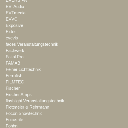
EVERS PA
EVI Audio
EVTmedia
EVVC
Exposive
Extes
eyevis
faces Veranstaltungstechnik
Fachwerk
Faital Pro
FAMAB
Feiner Lichttechnik
Ferrofish
FILMTEC
Fischer
Fischer Amps
flashlight Veranstaltungstechnik
Flottmeier & Rehrmann
Focon Showtechnic
Focusrite
Fohhn