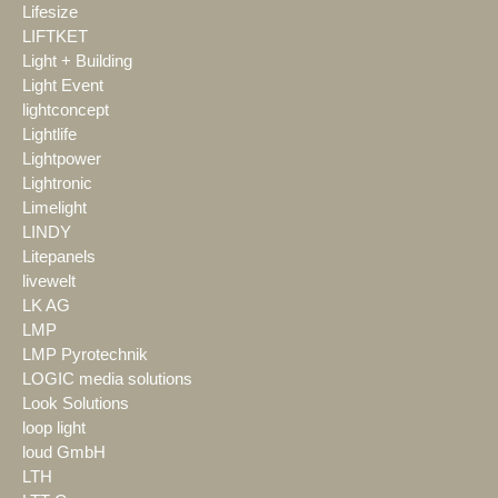
Lifesize
LIFTKET
Light + Building
Light Event
lightconcept
Lightlife
Lightpower
Lightronic
Limelight
LINDY
Litepanels
livewelt
LK AG
LMP
LMP Pyrotechnik
LOGIC media solutions
Look Solutions
loop light
loud GmbH
LTH