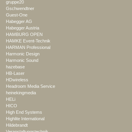
gruppe20
Gschwendtner
Guest-One
Habegger AG
Habegger Austria
HAMBURG OPEN
HAMKE Event-Technik
HARMAN Professional
Harmonic Design
Harmonic Sound
hazebase
HB-Laser
HDwireless
Headroom Media Service
heinekingmedia
HELi
HICO
High End Systems
Highlite International
Hildebrandt
Veranstaltungstechnik