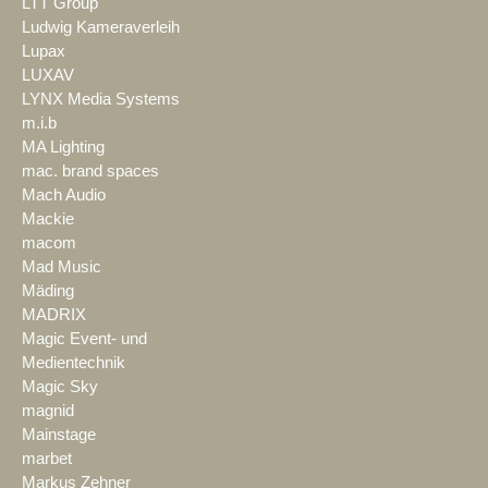
LTT Group
Ludwig Kameraverleih
Lupax
LUXAV
LYNX Media Systems
m.i.b
MA Lighting
mac. brand spaces
Mach Audio
Mackie
macom
Mad Music
Mäding
MADRIX
Magic Event- und
Medientechnik
Magic Sky
magnid
Mainstage
marbet
Markus Zehner