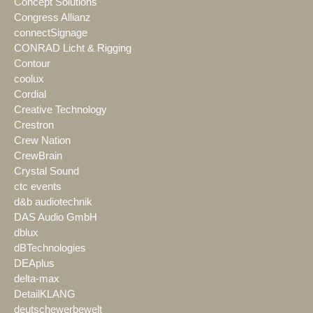
Concept Solutions
Congress Allianz
connectSignage
CONRAD Licht & Rigging
Contour
coolux
Cordial
Creative Technology
Crestron
Crew Nation
CrewBrain
Crystal Sound
ctc events
d&b audiotechnik
DAS Audio GmbH
dblux
dBTechnologies
DEAplus
delta-max
DetailKLANG
deutschewerbewelt