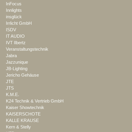
InFocus
Innlights
insglück
Irrlicht GmbH
ISDV
IT AUDIO
IVT Ilbertz
Veranstaltungstechnik
Jabra
Jazzunique
JB-Lighting
Jericho Gehäuse
JTE
JTS
K.M.E.
K24 Technik & Vertrieb GmbH
Kaiser Showtechnik
KAISERSCHOTE
KALLE KRAUSE
Kern & Stelly