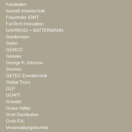
Fotoboden
fournell showtechnik
Fraunhofer IDMT
FunTech Innovation
GAHRENS + BATTERMANN
Gardemann
Gefen
GEMCO
Genelec
George P. Johnson
Gerriets
GETEC Eventtechnik
Global Truss
GLP
GO4IT!
Grandel
Grass Valley
Groh Distribution
Groh-P.A.
Veranstaltungstechnik