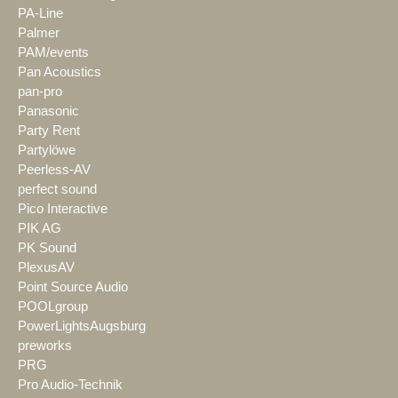
PA-Line
Palmer
PAM/events
Pan Acoustics
pan-pro
Panasonic
Party Rent
Partylöwe
Peerless-AV
perfect sound
Pico Interactive
PIK AG
PK Sound
PlexusAV
Point Source Audio
POOLgroup
PowerLightsAugsburg
preworks
PRG
Pro Audio-Technik