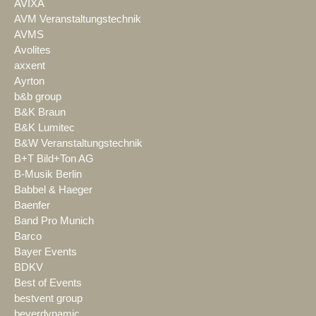
AVIXA
AVM Veranstaltungstechnik
AVMS
Avolites
axxent
Ayrton
b&b group
B&K Braun
B&K Lumitec
B&W Veranstaltungstechnik
B+T Bild+Ton AG
B-Musik Berlin
Babbel & Haeger
Baenfer
Band Pro Munich
Barco
Bayer Events
BDKV
Best of Events
bestvent group
beyerdynamic