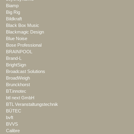
Biamp
Big Rig
Bildkraft
Black Box Music
Blackmagic Design
Blue Noise
Bose Professional
BRAINPOOL
Brand-L
BrightSign
Broadcast Solutions
BroadWeigh
Brunckhorst
BT.innotec
btl next GmbH
BTL Veranstaltungstechnik
BÜTEC
bvft
BVVS
Calibre