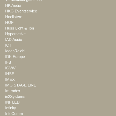
HK Audio
HKG Eventservice
Hoellstern
HOF
Huss Licht & Ton
Hyperactive
IAD Audio
ICT
IdeenReich!
IDK Europe
IFB
IGVW
IHSE
IMEX
IMG STAGE LINE
Imtradex
in2Systems
INFiLED
Infinity
InfoComm