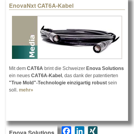
EnovaNxt CAT6A-Kabel
Mit dem
CAT6A
brint die Schweizer
Enova Solutions
ein neues
CAT6A-Kabel
, das dank der patentierten
"True Mold"-Technologie einzigartig robust
sein
soll.
mehr»
about EnovaNxt CAT6A-Kabel
F
Li
XI
Enova Solutions