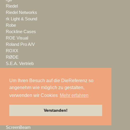
Riedel
Riedel Networks
rk Light & Sound
Robe
Rockline Cases
ROE Visual
Roland Pro A/V
ROXX
RØDE
S.E.A. Vertrieb
Salzbrenner
Samsung
Um Ihren Besuch auf die DieReferenz so
satis&fy
angenehm wie möglich zu gestalten,
SCHACHZUG
verwenden wir Cookies
Mehr erfahren
Schallwerk Audiotechnik
Scheinwurf
Schnick-Schnack-Systems
Verstanden!
SCHOEPS
Screen Visions
ScreenBeam