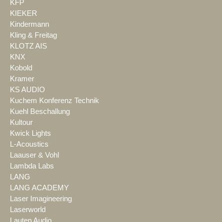
KFP
KIEKER
Kindermann
Kling & Freitag
KLOTZ AIS
KNX
Kobold
Kramer
KS AUDIO
Kuchem Konferenz Technik
Kuehl Beschallung
Kultour
Kwick Lights
L-Acoustics
Laauser & Vohl
Lambda Labs
LANG
LANG ACADEMY
Laser Imagineering
Laserworld
Lauten Audio