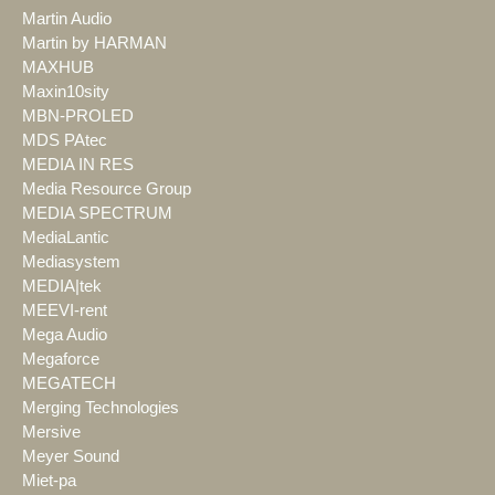
Martin Audio
Martin by HARMAN
MAXHUB
Maxin10sity
MBN-PROLED
MDS PAtec
MEDIA IN RES
Media Resource Group
MEDIA SPECTRUM
MediaLantic
Mediasystem
MEDIA|tek
MEEVI-rent
Mega Audio
Megaforce
MEGATECH
Merging Technologies
Mersive
Meyer Sound
Miet-pa