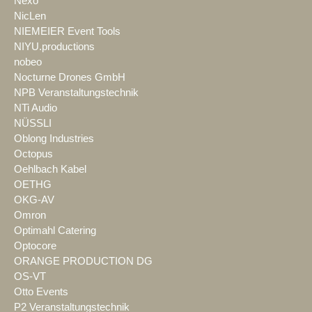
Nexo
NicLen
NIEMEIER Event Tools
NIYU.productions
nobeo
Nocturne Drones GmbH
NPB Veranstaltungstechnik
NTi Audio
NÜSSLI
Oblong Industries
Octopus
Oehlbach Kabel
OETHG
OKG-AV
Omron
Optimahl Catering
Optocore
ORANGE PRODUCTION DG
OS-VT
Otto Events
P2 Veranstaltungstechnik