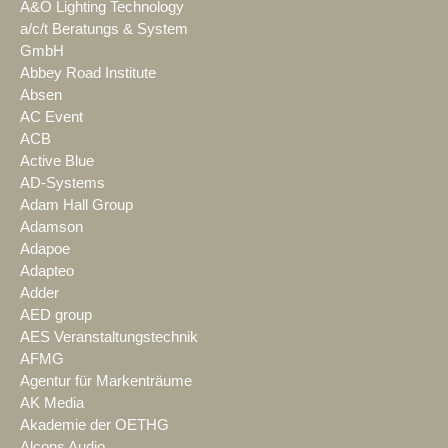
A&O Lighting Technology
a/c/t Beratungs & System
GmbH
Abbey Road Institute
Absen
AC Event
ACB
Active Blue
AD-Systems
Adam Hall Group
Adamson
Adapoe
Adapteo
Adder
AED group
AES Veranstaltungstechnik
AFMG
Agentur für Markenträume
AK Media
Akademie der OETHG
Alcons Audio