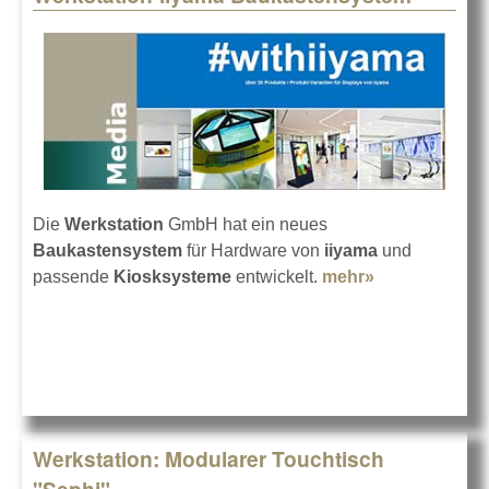
Die
Werkstation
GmbH hat ein neues
Baukastensystem
für Hardware von
iiyama
und
passende
Kiosksysteme
entwickelt.
mehr»
about
Werkstation-
iiyama
Baukastensy
Werkstation: Modularer Touchtisch