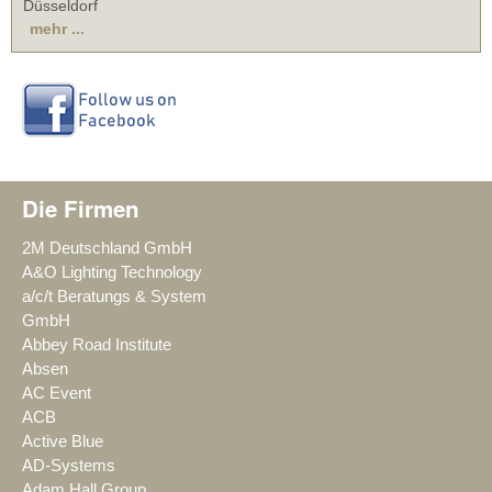
Düsseldorf
mehr ...
Die Firmen
2M Deutschland GmbH
A&O Lighting Technology
a/c/t Beratungs & System
GmbH
Abbey Road Institute
Absen
AC Event
ACB
Active Blue
AD-Systems
Adam Hall Group