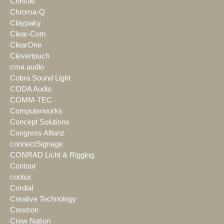
Christie
Chroma-Q
Claypaky
Clear-Com
ClearOne
Clevertouch
cma audio
Cobra Sound Light
CODA Audio
COMM-TEC
Computerworks
Concept Solutions
Congress Allianz
connectSignage
CONRAD Licht & Rigging
Contour
coolux
Cordial
Creative Technology
Crestron
Crew Nation