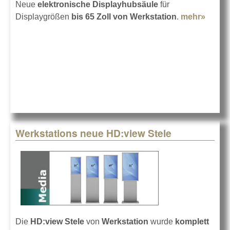
Neue
elektronische Displayhubsäule
für
Displaygrößen
bis 65 Zoll von Werkstation
.
mehr»
about
Werks
DHS
Displ
Werkstations neue HD:view Stele
Die
HD:view Stele
von
Werkstation
wurde
komplett