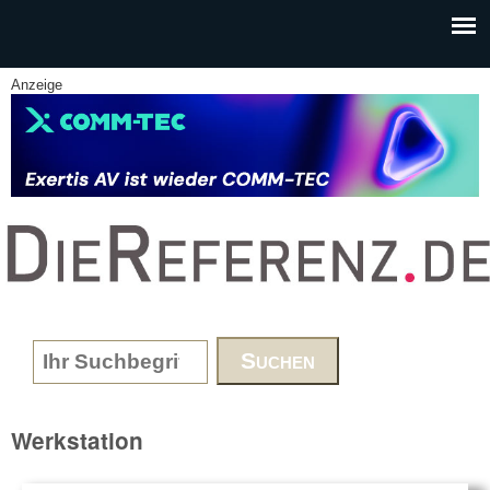
Skip to main content
Anzeige
www.DieReferenz.de
Search form
Werkstation