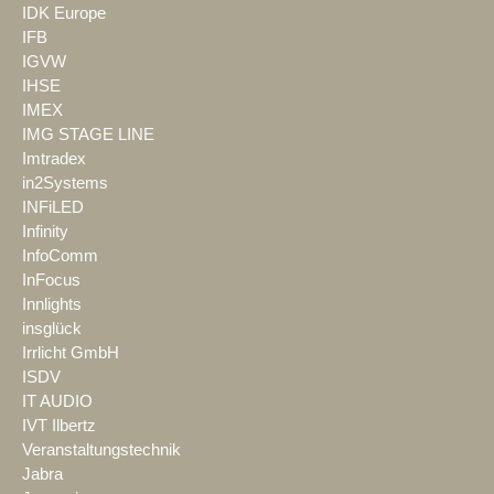
IDK Europe
IFB
IGVW
IHSE
IMEX
IMG STAGE LINE
Imtradex
in2Systems
INFiLED
Infinity
InfoComm
InFocus
Innlights
insglück
Irrlicht GmbH
ISDV
IT AUDIO
IVT Ilbertz
Veranstaltungstechnik
Jabra