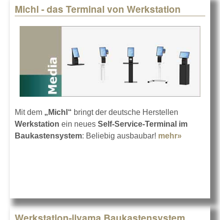
Michl - das Terminal von Werkstation
Mit dem
„Michl“
bringt der deutsche Herstellen
Werkstation
ein neues
Self-Service-Terminal im
Baukastensystem
: Beliebig ausbaubar!
mehr»
about Mic
- das
Terminal
von
Werkstati
Werkstation-iiyama Baukastensystem