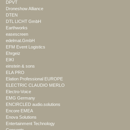
DPVT
Droneshow Alliance
DTEN
DTL LICHT GmbH
Earthworks
easescreen
edelmat.GmbH
EFM Event Logistics
Ehrgeiz
EIKI
einstein & sons
ELA PRO
Elation Professional EUROPE
ELECTRIC CLAUDIO MERLO
Electro-Voice
EMG Germany
ENCIRCLED audio.solutions
Encore EMEA
Enova Solutions
Entertainment Technology
Concepts