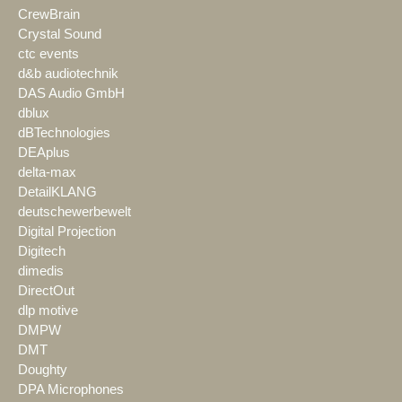
CrewBrain
Crystal Sound
ctc events
d&b audiotechnik
DAS Audio GmbH
dblux
dBTechnologies
DEAplus
delta-max
DetailKLANG
deutschewerbewelt
Digital Projection
Digitech
dimedis
DirectOut
dlp motive
DMPW
DMT
Doughty
DPA Microphones