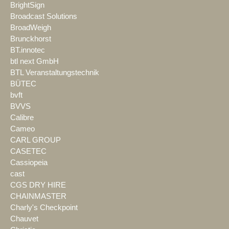
BrightSign
Broadcast Solutions
BroadWeigh
Brunckhorst
BT.innotec
btl next GmbH
BTL Veranstaltungstechnik
BÜTEC
bvft
BVVS
Calibre
Cameo
CARL GROUP
CASETEC
Cassiopeia
cast
CGS DRY HIRE
CHAINMASTER
Charly's Checkpoint
Chauvet