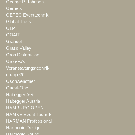
George P. Johnson
Gerriets
GETEC Eventtechnik
Global Truss
GLP
GO4IT!
Grandel
Grass Valley
Groh Distribution
Groh-P.A.
Veranstaltungstechnik
gruppe20
Gschwendtner
Guest-One
Habegger AG
Habegger Austria
HAMBURG OPEN
HAMKE Event-Technik
HARMAN Professional
Harmonic Design
Harmonic Sound