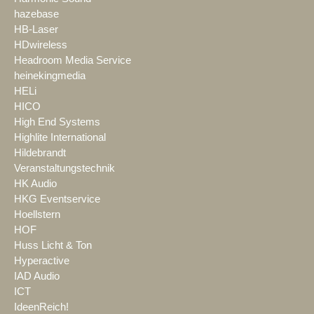
hazebase
HB-Laser
HDwireless
Headroom Media Service
heinekingmedia
HELi
HICO
High End Systems
Highlite International
Hildebrandt
Veranstaltungstechnik
HK Audio
HKG Eventservice
Hoellstern
HOF
Huss Licht & Ton
Hyperactive
IAD Audio
ICT
IdeenReich!