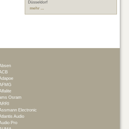
Düsseldorf
mehr ...
Absen
ACB
Adapoe
AFMG
Alfalite
ams Osram
ARRI
Assmann Electronic
Atlantis Audio
Audio Pro
AUMA