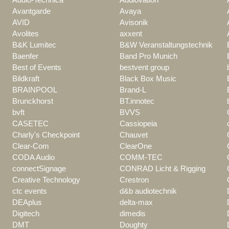
Avantgarde
Avaya
AVID
Avisonik
Avolites
axxent
B&K Lumitec
B&W Veranstaltungstechnik
Baenfer
Band Pro Munich
Best of Events
bestvent group
Bildkraft
Black Box Music
BRAINPOOL
Brand-L
Brunckhorst
BT.innotec
bvft
BVVS
CASETEC
Cassiopeia
Charly's Checkpoint
Chauvet
Clear-Com
ClearOne
CODA Audio
COMM-TEC
connectSignage
CONRAD Licht & Rigging
Creative Technology
Crestron
ctc events
d&b audiotechnik
DEAplus
delta-max
Digitech
dimedis
DMT
Doughty