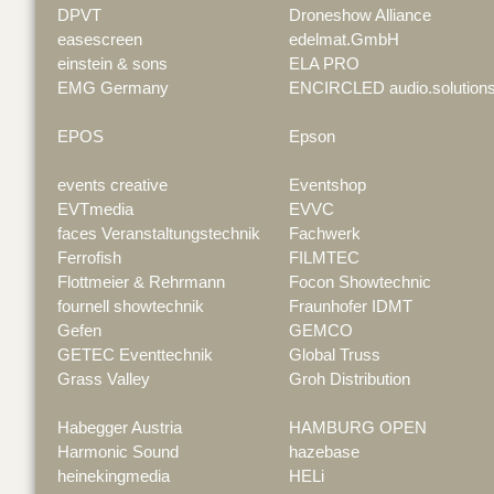
DPVT
Droneshow Alliance
easescreen
edelmat.GmbH
einstein & sons
ELA PRO
EMG Germany
ENCIRCLED audio.solution
EPOS
Epson
events creative
Eventshop
EVTmedia
EVVC
faces Veranstaltungstechnik
Fachwerk
Ferrofish
FILMTEC
Flottmeier & Rehrmann
Focon Showtechnic
fournell showtechnik
Fraunhofer IDMT
Gefen
GEMCO
GETEC Eventtechnik
Global Truss
Grass Valley
Groh Distribution
Habegger Austria
HAMBURG OPEN
Harmonic Sound
hazebase
heinekingmedia
HELi