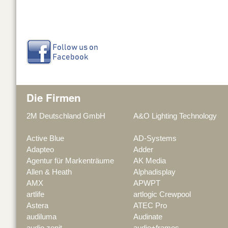
Die Firmen
2M Deutschland GmbH
A&O Lighting Technology
Active Blue
AD-Systems
Adapteo
Adder
Agentur für Markenträume
AK Media
Allen & Heath
Alphadisplay
AMX
APWPT
artlife
artlogic Crewpool
Astera
ATEC Pro
audiluma
Audinate
audio zenit
audio+frames