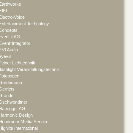
Earthworks
EIKI
Electro-Voice
Entertainment Technology
Concepts
event it AG
Event*Integrator
EVI Audio
eyevis
Feiner Lichttechnik
flashlight Veranstaltungstechnik
Fotoboden
Gardemann
Gerriets
Grandel
Gschwendtner
Habegger AG
Harmonic Design
Headroom Media Service
Highlite International