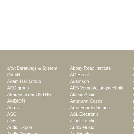
a/c/t Beratungs & System
Abbey Road Institute
GmbH
AC Event
Adam Hall Group
Adamson
AED group
AES Veranstaltungstechnik
Akademie der OETHG
Alcons Audio
AMBION
Amptown Cases
Arcus
Area Four Industries
ASC
ASL Electronic
ateis
atlantic audio
Audio Export
Audio Music
Audio-Technica
Audiovation