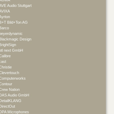
AVE Audio Stuttgart
AVIXA
Ayrton
B+T Bild+Ton AG
Barco
beyerdynamic
Blackmagic Design
BrightSign
btl next GmbH
Calibre
cast
Christie
Clevertouch
Computerworks
Contour
Crew Nation
DAS Audio GmbH
DetailKLANG
DirectOut
DPA Microphones