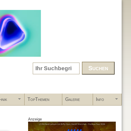
Search form
hnik
TopThemen
Galerie
Info
Anzeige