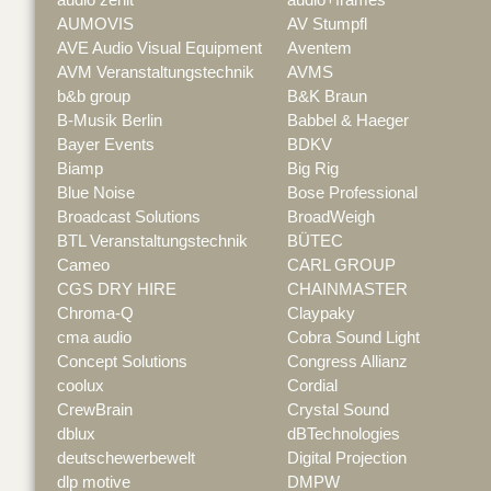
AUMOVIS
AV Stumpfl
AVE Audio Visual Equipment
Aventem
AVM Veranstaltungstechnik
AVMS
b&b group
B&K Braun
B-Musik Berlin
Babbel & Haeger
Bayer Events
BDKV
Biamp
Big Rig
Blue Noise
Bose Professional
Broadcast Solutions
BroadWeigh
BTL Veranstaltungstechnik
BÜTEC
Cameo
CARL GROUP
CGS DRY HIRE
CHAINMASTER
Chroma-Q
Claypaky
cma audio
Cobra Sound Light
Concept Solutions
Congress Allianz
coolux
Cordial
CrewBrain
Crystal Sound
dblux
dBTechnologies
deutschewerbewelt
Digital Projection
dlp motive
DMPW