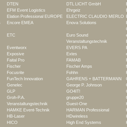
DTEN
DTL LICHT GmbH
EFM Event Logistics
Ehrgeiz
Elation Professional EUROPE
ELECTRIC CLAUDIO MERLO
s
Encore EMEA
Enova Solutions
ETC
Euro Sound
Veranstaltungstechnik
Eventworx
EVERS PA
Exposive
Extes
Faital Pro
FAMAB
Fischer
Fischer Amps
Focusrite
Fohhn
FunTech Innovation
GAHRENS + BATTERMANN
Genelec
George P. Johnson
GLP
GO4IT!
Groh-P.A.
gruppe20
Veranstaltungstechnik
Guest-One
HAMKE Event-Technik
HARMAN Professional
HB-Laser
HDwireless
HICO
High End Systems