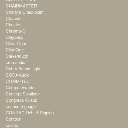
CHAINMASTER
Charly's Checkpoint
Chauvet
Christie
Chroma-Q
Claypaky
Clear-Com
ClearOne
Clevertouch
cma audio
Cobra Sound Light
CODA Audio
COMM-TEC
Computerworks
Concept Solutions
Congress Allianz
connectSignage
CONRAD Licht & Rigging
Contour
coolux