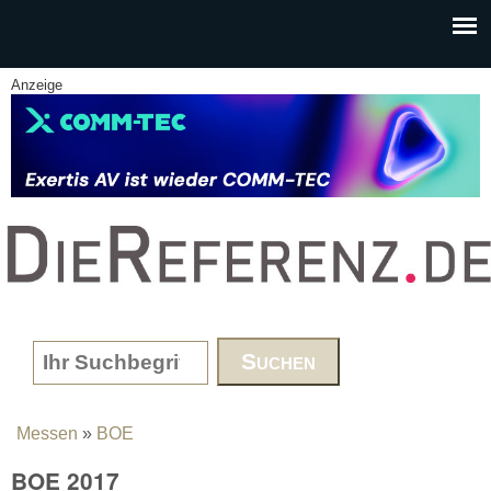
Skip to main content
Anzeige
www.DieReferenz.de
Search form
Messen
»
BOE
You are here
BOE 2017