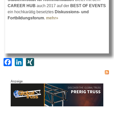
CAREER HUB
auch 2017 auf der
BEST OF EVENTS
ein hochkarätig besetztes
Diskussions- und
Fortbildungsforum
.
mehr»
about CAREER HUB auf der
BOE 2017
F
Li
XI
a
n
N
c
k
G
Anzeige
e
e
b
dI
o
n
o