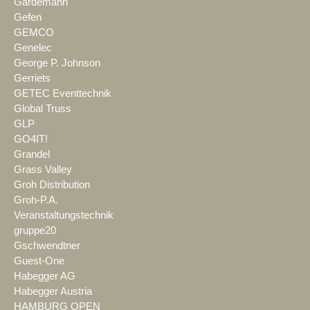
Gardemann
Gefen
GEMCO
Genelec
George P. Johnson
Gerriets
GETEC Eventtechnik
Global Truss
GLP
GO4IT!
Grandel
Grass Valley
Groh Distribution
Groh-P.A.
Veranstaltungstechnik
gruppe20
Gschwendtner
Guest-One
Habegger AG
Habegger Austria
HAMBURG OPEN