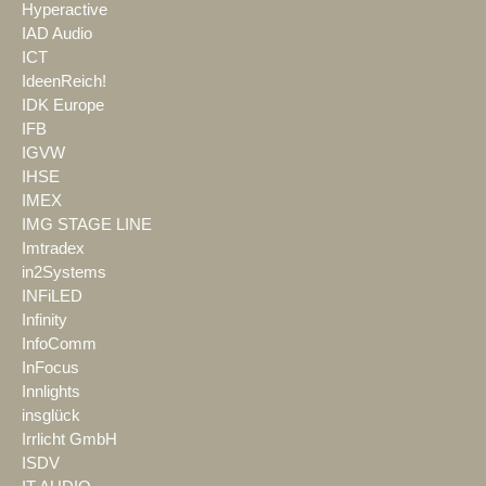
Hyperactive
IAD Audio
ICT
IdeenReich!
IDK Europe
IFB
IGVW
IHSE
IMEX
IMG STAGE LINE
Imtradex
in2Systems
INFiLED
Infinity
InfoComm
InFocus
Innlights
insglück
Irrlicht GmbH
ISDV