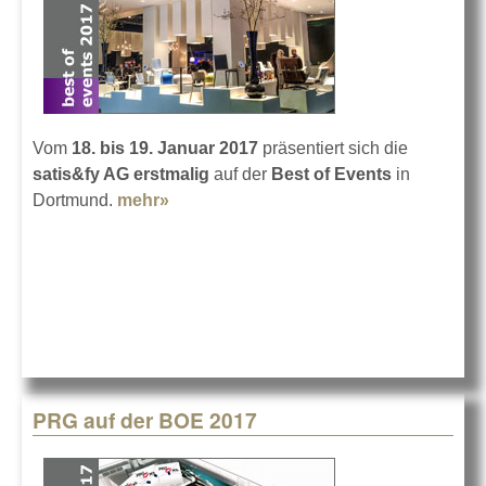
Vom
18. bis 19. Januar 2017
präsentiert sich die
satis&fy AG erstmalig
auf der
Best of Events
in
Dortmund.
mehr»
about satis&fy auf der Best of Events
17
PRG auf der BOE 2017