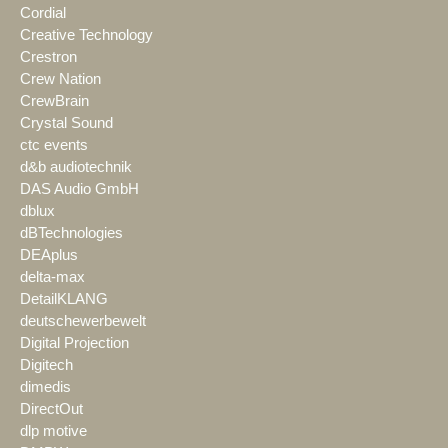
Cordial
Creative Technology
Crestron
Crew Nation
CrewBrain
Crystal Sound
ctc events
d&b audiotechnik
DAS Audio GmbH
dblux
dBTechnologies
DEAplus
delta-max
DetailKLANG
deutschewerbewelt
Digital Projection
Digitech
dimedis
DirectOut
dlp motive