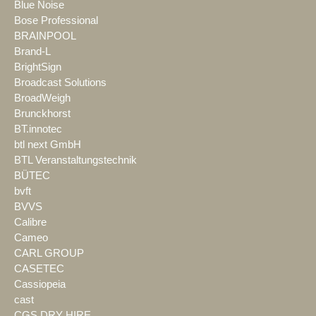
Blue Noise
Bose Professional
BRAINPOOL
Brand-L
BrightSign
Broadcast Solutions
BroadWeigh
Brunckhorst
BT.innotec
btl next GmbH
BTL Veranstaltungstechnik
BÜTEC
bvft
BVVS
Calibre
Cameo
CARL GROUP
CASETEC
Cassiopeia
cast
CGS DRY HIRE