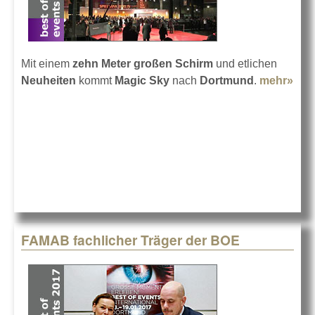
Mit einem
zehn Meter großen Schirm
und etlichen
Neuheiten
kommt
Magic Sky
nach
Dortmund
.
mehr»
abo
Mag
Sky
auf
der
BO
201
FAMAB fachlicher Träger der BOE