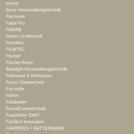
eyevis
faces Veranstaltungstechnik
Fachwerk
Faital Pro
FAMAB
Feiner Lichttechnik
Ferrofish
FILMTEC
Fischer
Fischer Amps
flashlight Veranstaltungstechnik
Flottmeier & Rehrmann
Focon Showtechnic
Focusrite
Fohhn
Fotoboden
fournell showtechnik
Fraunhofer IDMT
FunTech Innovation
GAHRENS + BATTERMANN