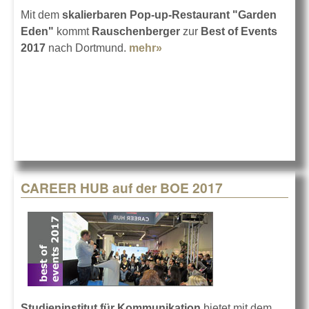
Mit dem
skalierbaren Pop-up-Restaurant "Garden
Eden"
kommt
Rauschenberger
zur
Best of Events
2017
nach Dortmund.
mehr»
about Garten von Eden in
Dortmund
CAREER HUB auf der BOE 2017
Studieninstitut für Kommunikation
bietet mit dem