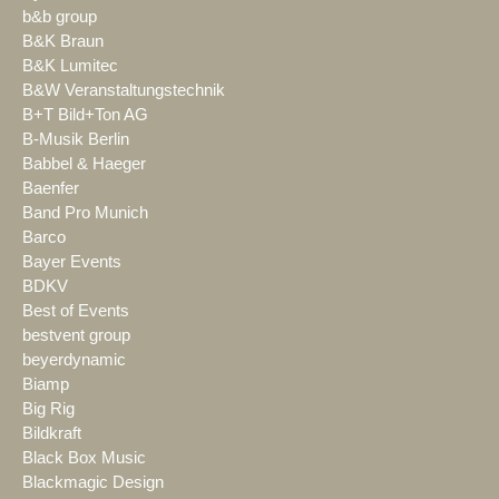
b&b group
B&K Braun
B&K Lumitec
B&W Veranstaltungstechnik
B+T Bild+Ton AG
B-Musik Berlin
Babbel & Haeger
Baenfer
Band Pro Munich
Barco
Bayer Events
BDKV
Best of Events
bestvent group
beyerdynamic
Biamp
Big Rig
Bildkraft
Black Box Music
Blackmagic Design