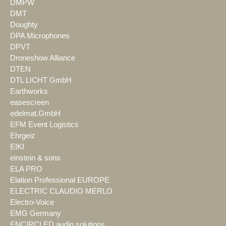
DMPW
DMT
Doughty
DPA Microphones
DPVT
Droneshow Alliance
DTEN
DTL LICHT GmbH
Earthworks
easescreen
edelmat.GmbH
EFM Event Logistics
Ehrgeiz
EIKI
einstein & sons
ELA PRO
Elation Professional EUROPE
ELECTRIC CLAUDIO MERLO
Electro-Voice
EMG Germany
ENCIRCLED audio.solutions