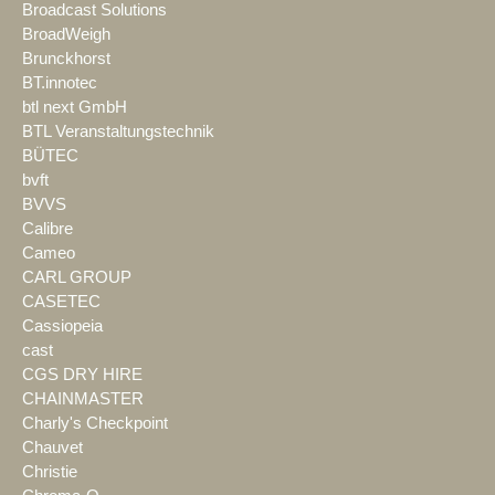
Broadcast Solutions
BroadWeigh
Brunckhorst
BT.innotec
btl next GmbH
BTL Veranstaltungstechnik
BÜTEC
bvft
BVVS
Calibre
Cameo
CARL GROUP
CASETEC
Cassiopeia
cast
CGS DRY HIRE
CHAINMASTER
Charly's Checkpoint
Chauvet
Christie