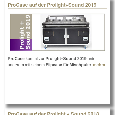
ProCase auf der Prolight+Sound 2019
ProCase
kommt zur
Prolight+Sound 2019
unter
anderem mit seinem
Flipcase für Mischpulte
.
mehr»
abou
auf d
Prol
2019
ProCase auf der Prolight + Sound 2018