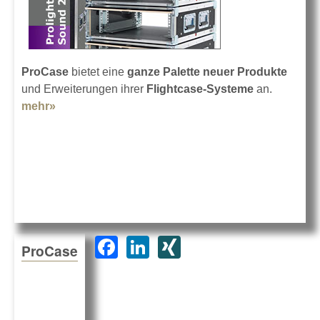
ProCase
bietet eine
ganze Palette neuer Produkte
und Erweiterungen ihrer
Flightcase-Systeme
an.
mehr»
about ProCase in Frankfurt 2014
F
Li
XI
ProCase
a
n
N
c
k
G
e
e