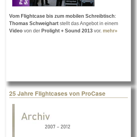
Vom Flightcase bis zum mobilen Schreibtisch
:
Thomas Schweighart
stellt das Angebot in einem
Video
von der
Prolight + Sound 2013
vor.
mehr»
about
ProCas
Messebi
2013
25 Jahre Flightcases von ProCase