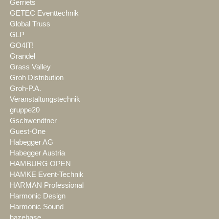
Gerriets
GETEC Eventtechnik
Global Truss
GLP
GO4IT!
Grandel
Grass Valley
Groh Distribution
Groh-P.A.
Veranstaltungstechnik
gruppe20
Gschwendtner
Guest-One
Habegger AG
Habegger Austria
HAMBURG OPEN
HAMKE Event-Technik
HARMAN Professional
Harmonic Design
Harmonic Sound
hazebase