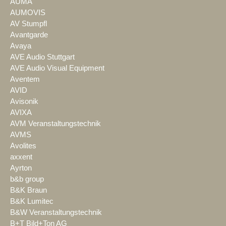
AUMA
AUMOVIS
AV Stumpfl
Avantgarde
Avaya
AVE Audio Stuttgart
AVE Audio Visual Equipment
Aventem
AVID
Avisonik
AVIXA
AVM Veranstaltungstechnik
AVMS
Avolites
axxent
Ayrton
b&b group
B&K Braun
B&K Lumitec
B&W Veranstaltungstechnik
B+T Bild+Ton AG