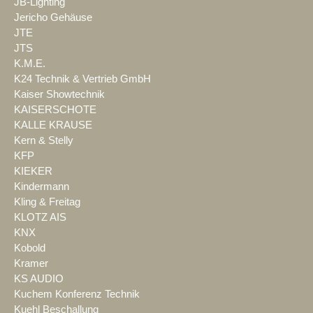
JB-Lighting
Jericho Gehäuse
JTE
JTS
K.M.E.
K24 Technik & Vertrieb GmbH
Kaiser Showtechnik
KAISERSCHOTE
KALLE KRAUSE
Kern & Stelly
KFP
KIEKER
Kindermann
Kling & Freitag
KLOTZ AIS
KNX
Kobold
Kramer
KS AUDIO
Kuchem Konferenz Technik
Kuehl Beschallung