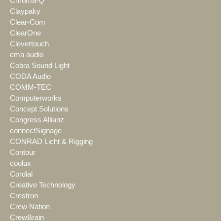
Chroma-Q
Claypaky
Clear-Com
ClearOne
Clevertouch
cma audio
Cobra Sound Light
CODA Audio
COMM-TEC
Computerworks
Concept Solutions
Congress Allianz
connectSignage
CONRAD Licht & Rigging
Contour
coolux
Cordial
Creative Technology
Crestron
Crew Nation
CrewBrain