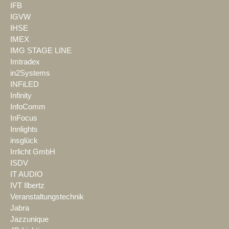
IFB
IGVW
IHSE
IMEX
IMG STAGE LINE
Imtradex
in2Systems
INFiLED
Infinity
InfoComm
InFocus
Innlights
insglück
Irrlicht GmbH
ISDV
IT AUDIO
IVT Ilbertz
Veranstaltungstechnik
Jabra
Jazzunique