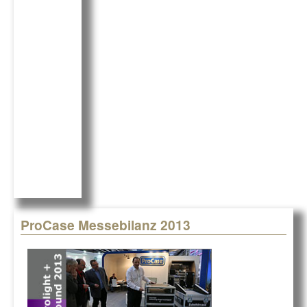
b
dI
o
n
o
k
ProCase Messebilanz 2013