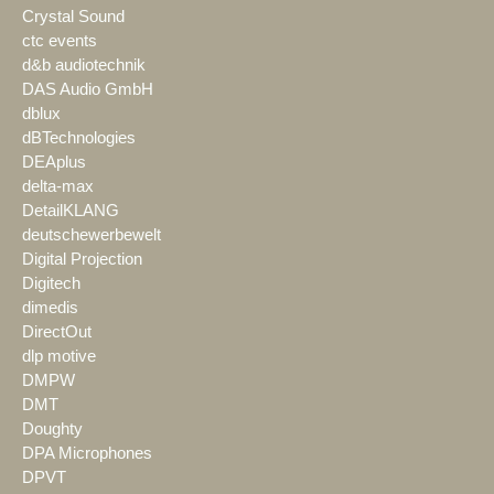
Crystal Sound
ctc events
d&b audiotechnik
DAS Audio GmbH
dblux
dBTechnologies
DEAplus
delta-max
DetailKLANG
deutschewerbewelt
Digital Projection
Digitech
dimedis
DirectOut
dlp motive
DMPW
DMT
Doughty
DPA Microphones
DPVT