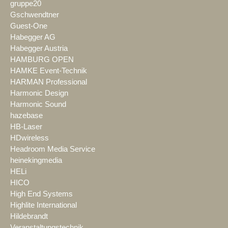
gruppe20
Gschwendtner
Guest-One
Habegger AG
Habegger Austria
HAMBURG OPEN
HAMKE Event-Technik
HARMAN Professional
Harmonic Design
Harmonic Sound
hazebase
HB-Laser
HDwireless
Headroom Media Service
heinekingmedia
HELi
HICO
High End Systems
Highlite International
Hildebrandt
Veranstaltungstechnik