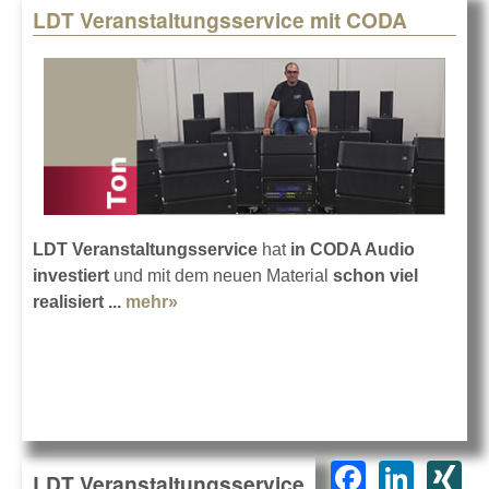
LDT Veranstaltungsservice mit CODA
LDT Veranstaltungsservice
hat
in CODA Audio
investiert
und mit dem neuen Material
schon viel
realisiert ...
mehr»
about LDT Veranstaltungsservice mit
CODA
F
Li
X
LDT Veranstaltungsservice