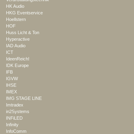
HK Audio
HKG Eventservice
Hoellstern
HOF
Huss Licht & Ton
Hyperactive
IAD Audio
ICT
IdeenReich!
IDK Europe
IFB
IGVW
IHSE
IMEX
IMG STAGE LINE
Imtradex
in2Systems
INFiLED
Infinity
InfoComm