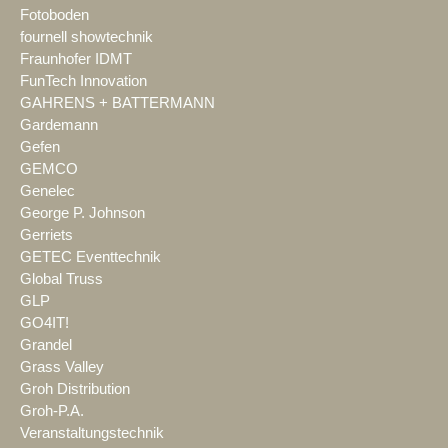
Fotoboden
fournell showtechnik
Fraunhofer IDMT
FunTech Innovation
GAHRENS + BATTERMANN
Gardemann
Gefen
GEMCO
Genelec
George P. Johnson
Gerriets
GETEC Eventtechnik
Global Truss
GLP
GO4IT!
Grandel
Grass Valley
Groh Distribution
Groh-P.A.
Veranstaltungstechnik