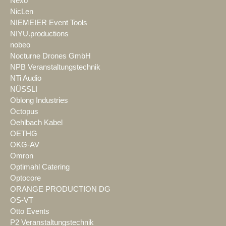
Nexo
NicLen
NIEMEIER Event Tools
NIYU.productions
nobeo
Nocturne Drones GmbH
NPB Veranstaltungstechnik
NTi Audio
NÜSSLI
Oblong Industries
Octopus
Oehlbach Kabel
OETHG
OKG-AV
Omron
Optimahl Catering
Optocore
ORANGE PRODUCTION DG
OS-VT
Otto Events
P2 Veranstaltungstechnik