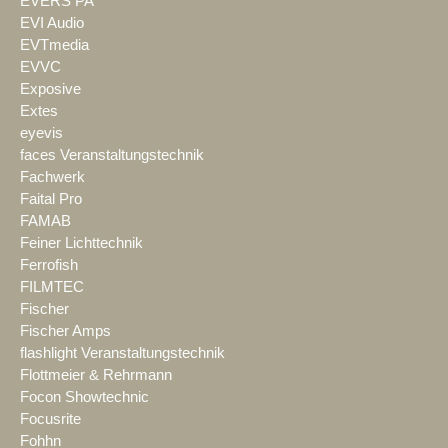
EVERS PA
EVI Audio
EVTmedia
EVVC
Exposive
Extes
eyevis
faces Veranstaltungstechnik
Fachwerk
Faital Pro
FAMAB
Feiner Lichttechnik
Ferrofish
FILMTEC
Fischer
Fischer Amps
flashlight Veranstaltungstechnik
Flottmeier & Rehrmann
Focon Showtechnic
Focusrite
Fohhn