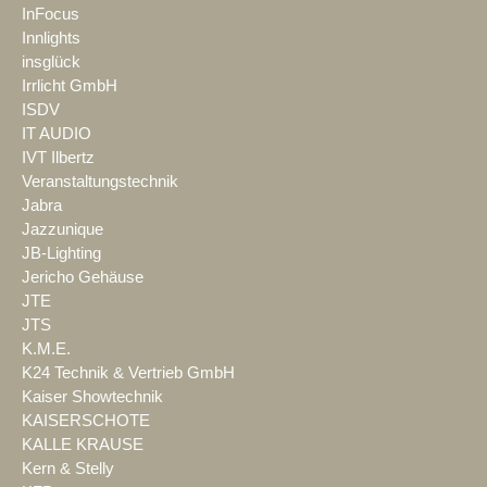
InFocus
Innlights
insglück
Irrlicht GmbH
ISDV
IT AUDIO
IVT Ilbertz
Veranstaltungstechnik
Jabra
Jazzunique
JB-Lighting
Jericho Gehäuse
JTE
JTS
K.M.E.
K24 Technik & Vertrieb GmbH
Kaiser Showtechnik
KAISERSCHOTE
KALLE KRAUSE
Kern & Stelly