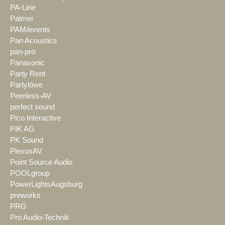
PA-Line
Palmer
PAM/events
Pan Acoustics
pan-pro
Panasonic
Party Rent
Partylöwe
Peerless-AV
perfect sound
Pico Interactive
PIK AG
PK Sound
PlexusAV
Point Source Audio
POOLgroup
PowerLightsAugsburg
preworks
PRG
Pro Audio-Technik