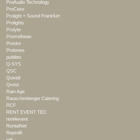
ProAudio Technology
ProCase
Prolight + Sound Frankfurt
Prolights
Prolyte
Promethean
Proske
Protones
publitec
Q-SYS
QSC
Quividi
Qvest
Rain Age
Rauschenberger Catering
RCF
RENT EVENT TEC
rent4event
RentalNet
Reprofil
rgb