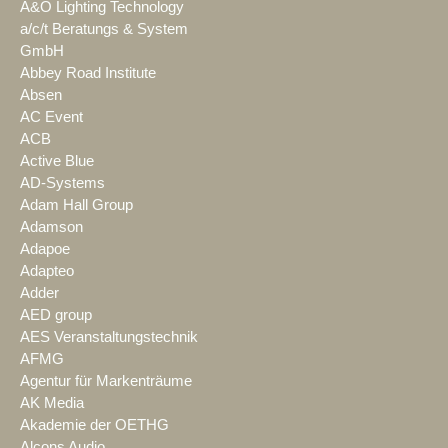
A&O Lighting Technology
a/c/t Beratungs & System
GmbH
Abbey Road Institute
Absen
AC Event
ACB
Active Blue
AD-Systems
Adam Hall Group
Adamson
Adapoe
Adapteo
Adder
AED group
AES Veranstaltungstechnik
AFMG
Agentur für Markenträume
AK Media
Akademie der OETHG
Alcons Audio