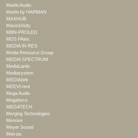
Martin Audio
Martin by HARMAN
MAXHUB
Maxin10sity
MBN-PROLED
MDS PAtec
MEDIA IN RES
Media Resource Group
MEDIA SPECTRUM
MediaLantic
Mediasystem
MEDIA|tek
MEEVI-rent
Mega Audio
Megaforce
MEGATECH
Merging Technologies
Mersive
Meyer Sound
Miet-pa