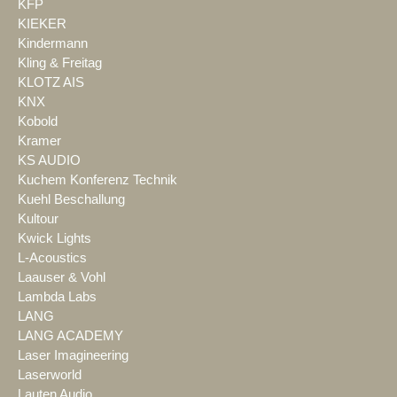
KFP
KIEKER
Kindermann
Kling & Freitag
KLOTZ AIS
KNX
Kobold
Kramer
KS AUDIO
Kuchem Konferenz Technik
Kuehl Beschallung
Kultour
Kwick Lights
L-Acoustics
Laauser & Vohl
Lambda Labs
LANG
LANG ACADEMY
Laser Imagineering
Laserworld
Lauten Audio