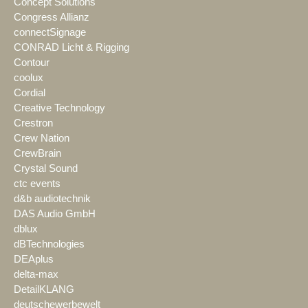
Concept Solutions
Congress Allianz
connectSignage
CONRAD Licht & Rigging
Contour
coolux
Cordial
Creative Technology
Crestron
Crew Nation
CrewBrain
Crystal Sound
ctc events
d&b audiotechnik
DAS Audio GmbH
dblux
dBTechnologies
DEAplus
delta-max
DetailKLANG
deutschewerbewelt