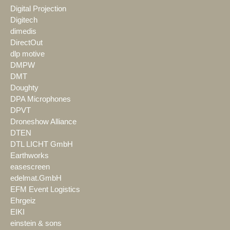
Digital Projection
Digitech
dimedis
DirectOut
dlp motive
DMPW
DMT
Doughty
DPA Microphones
DPVT
Droneshow Alliance
DTEN
DTL LICHT GmbH
Earthworks
easescreen
edelmat.GmbH
EFM Event Logistics
Ehrgeiz
EIKI
einstein & sons