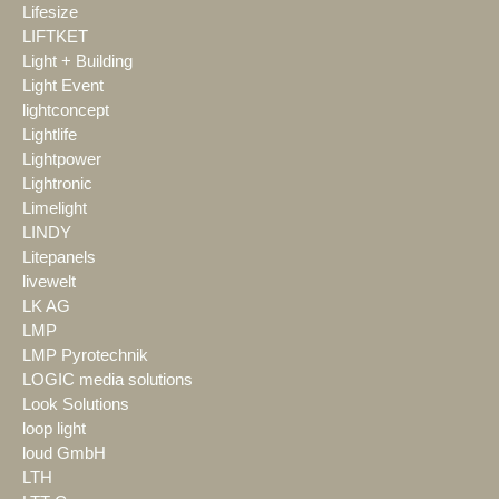
Lifesize
LIFTKET
Light + Building
Light Event
lightconcept
Lightlife
Lightpower
Lightronic
Limelight
LINDY
Litepanels
livewelt
LK AG
LMP
LMP Pyrotechnik
LOGIC media solutions
Look Solutions
loop light
loud GmbH
LTH