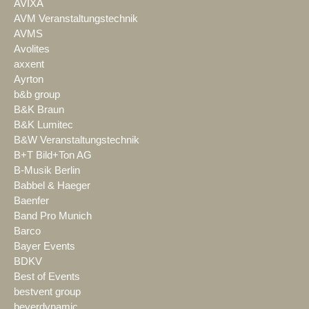
AVIXA
AVM Veranstaltungstechnik
AVMS
Avolites
axxent
Ayrton
b&b group
B&K Braun
B&K Lumitec
B&W Veranstaltungstechnik
B+T Bild+Ton AG
B-Musik Berlin
Babbel & Haeger
Baenfer
Band Pro Munich
Barco
Bayer Events
BDKV
Best of Events
bestvent group
beyerdynamic