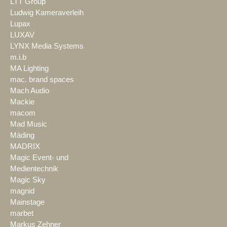
LTT Group
Ludwig Kameraverleih
Lupax
LUXAV
LYNX Media Systems
m.i.b
MA Lighting
mac. brand spaces
Mach Audio
Mackie
macom
Mad Music
Mäding
MADRIX
Magic Event- und
Medientechnik
Magic Sky
magnid
Mainstage
marbet
Markus Zehner