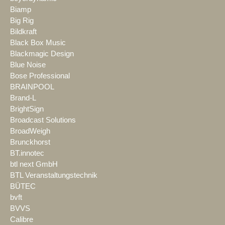
Biamp
Big Rig
Bildkraft
Black Box Music
Blackmagic Design
Blue Noise
Bose Professional
BRAINPOOL
Brand-L
BrightSign
Broadcast Solutions
BroadWeigh
Brunckhorst
BT.innotec
btl next GmbH
BTL Veranstaltungstechnik
BÜTEC
bvft
BVVS
Calibre