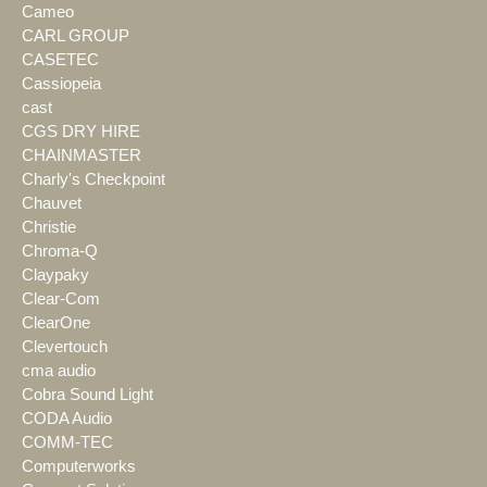
Cameo
CARL GROUP
CASETEC
Cassiopeia
cast
CGS DRY HIRE
CHAINMASTER
Charly's Checkpoint
Chauvet
Christie
Chroma-Q
Claypaky
Clear-Com
ClearOne
Clevertouch
cma audio
Cobra Sound Light
CODA Audio
COMM-TEC
Computerworks