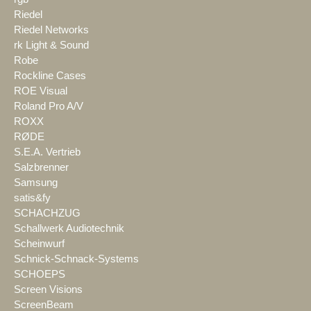
Riedel
Riedel Networks
rk Light & Sound
Robe
Rockline Cases
ROE Visual
Roland Pro A/V
ROXX
RØDE
S.E.A. Vertrieb
Salzbrenner
Samsung
satis&fy
SCHACHZUG
Schallwerk Audiotechnik
Scheinwurf
Schnick-Schnack-Systems
SCHOEPS
Screen Visions
ScreenBeam