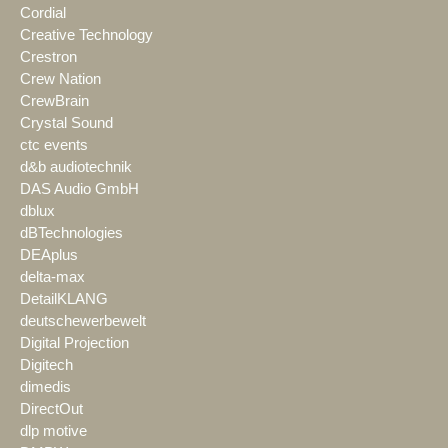
Cordial
Creative Technology
Crestron
Crew Nation
CrewBrain
Crystal Sound
ctc events
d&b audiotechnik
DAS Audio GmbH
dblux
dBTechnologies
DEAplus
delta-max
DetailKLANG
deutschewerbewelt
Digital Projection
Digitech
dimedis
DirectOut
dlp motive