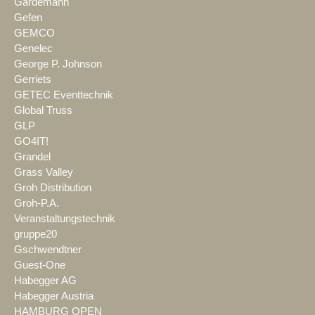
Gardemann
Gefen
GEMCO
Genelec
George P. Johnson
Gerriets
GETEC Eventtechnik
Global Truss
GLP
GO4IT!
Grandel
Grass Valley
Groh Distribution
Groh-P.A.
Veranstaltungstechnik
gruppe20
Gschwendtner
Guest-One
Habegger AG
Habegger Austria
HAMBURG OPEN