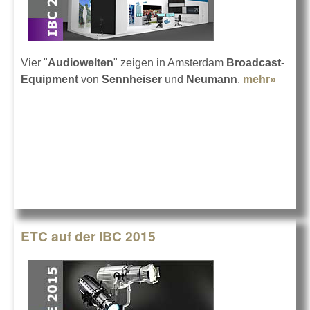
Vier "
Audiowelten
" zeigen in Amsterdam
Broadcast-
Equipment
von
Sennheiser
und
Neumann
.
mehr»
about
Sennh
auf de
2015
ETC auf der IBC 2015