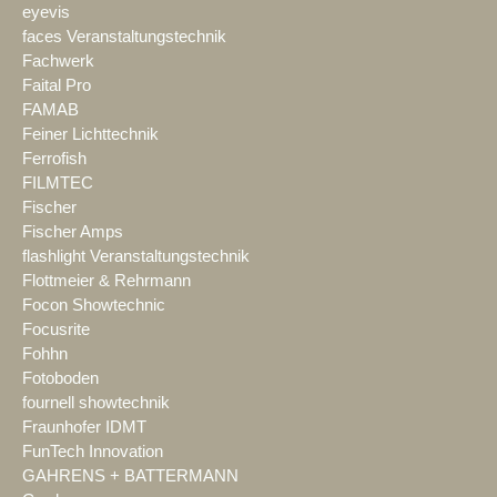
eyevis
faces Veranstaltungstechnik
Fachwerk
Faital Pro
FAMAB
Feiner Lichttechnik
Ferrofish
FILMTEC
Fischer
Fischer Amps
flashlight Veranstaltungstechnik
Flottmeier & Rehrmann
Focon Showtechnic
Focusrite
Fohhn
Fotoboden
fournell showtechnik
Fraunhofer IDMT
FunTech Innovation
GAHRENS + BATTERMANN