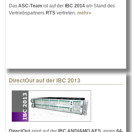
Das
ASC-Team
ist auf der
IBC 2014
am Stand des
Vertriebspartners
RTS
vertreten.
mehr»
about ASC auf
der IBC 2014
DirectOut auf der IBC 2013
DirectOut
zeigt auf der
IBC ANDIAMO.AES
, einen
64-