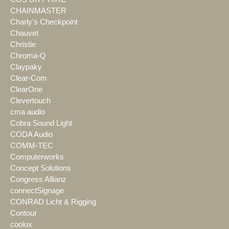
CHAINMASTER
Charly's Checkpoint
Chauvet
Christie
Chroma-Q
Claypaky
Clear-Com
ClearOne
Clevertouch
cma audio
Cobra Sound Light
CODA Audio
COMM-TEC
Computerworks
Concept Solutions
Congress Allianz
connectSignage
CONRAD Licht & Rigging
Contour
coolux