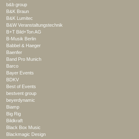
b&b group
B&K Braun
B&K Lumitec
B&W Veranstaltungstechnik
B+T Bild+Ton AG
B-Musik Berlin
Babbel & Haeger
Baenfer
Band Pro Munich
Barco
Bayer Events
BDKV
Best of Events
bestvent group
beyerdynamic
Biamp
Big Rig
Bildkraft
Black Box Music
Blackmagic Design