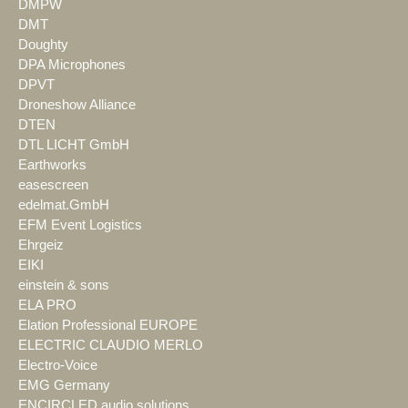
DMPW
DMT
Doughty
DPA Microphones
DPVT
Droneshow Alliance
DTEN
DTL LICHT GmbH
Earthworks
easescreen
edelmat.GmbH
EFM Event Logistics
Ehrgeiz
EIKI
einstein & sons
ELA PRO
Elation Professional EUROPE
ELECTRIC CLAUDIO MERLO
Electro-Voice
EMG Germany
ENCIRCLED audio.solutions