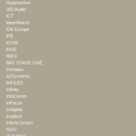
Hyperactive
IAD Audio
ICT
IdeenReich!
IDK Europe
IFB
IGVW
IHSE
IMEX
IMG STAGE LINE
Imtradex
in2Systems
INFiLED
Infinity
InfoComm
InFocus
Innlights
insglück
Irrlicht GmbH
ISDV