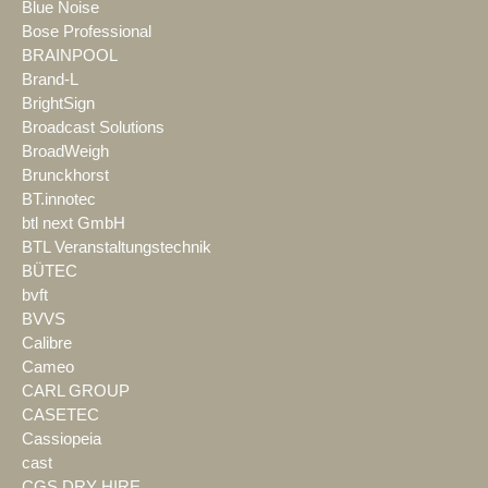
Blue Noise
Bose Professional
BRAINPOOL
Brand-L
BrightSign
Broadcast Solutions
BroadWeigh
Brunckhorst
BT.innotec
btl next GmbH
BTL Veranstaltungstechnik
BÜTEC
bvft
BVVS
Calibre
Cameo
CARL GROUP
CASETEC
Cassiopeia
cast
CGS DRY HIRE