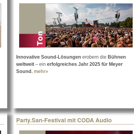
Innovative Sound-Lösungen
erobern die
Bühnen
weltweit
– ein
erfolgreiches Jahr 2025 für Meyer
ndard für die Lärmvorhersage
Sound.
mehr»
about Meyer Sound 2025: erfolgreiche
Party.San-Festival mit CODA Audio