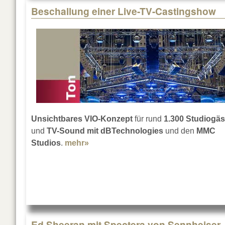
Beschallung einer Live-TV-Castingshow
Unsichtbares VIO-Konzept
für rund
1.300 Studiogäs
und
TV-Sound mit dBTechnologies
und den
MMC
Studios
.
mehr»
about Beschallung einer Live-TV-C
Ed Sheeran mit Spectera von Sennheiser