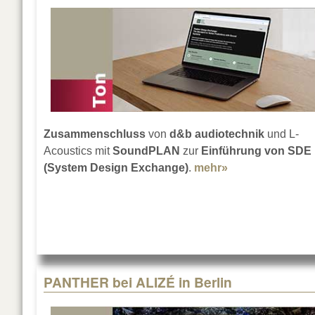
Zusammenschluss
von
d&b audiotechnik
und L-
Acoustics mit
SoundPLAN
zur
Einführung von SDE
(System Design Exchange)
.
mehr»
about Neuer Sta
PANTHER bei ALIZÉ in Berlin