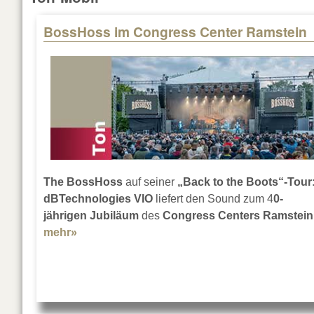
BossHoss im Congress Center Ramstein
Pages
The BossHoss
auf seiner
„Back to the Boots“-Tour
dBTechnologies VIO
liefert den Sound zum 4
0-
jährigen Jubiläum
des
Congress Centers Ramstein
mehr»
about BossHoss im Congress Center Ramst