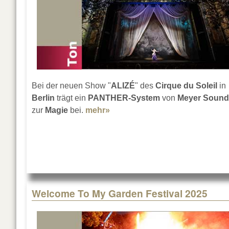
Bei der neuen Show "
ALIZÉ
" des
Cirque du Soleil
in
Berlin
trägt ein
PANTHER-System
von
Meyer Sound
zur
Magie
bei.
mehr»
about PANTHER bei ALIZÉ in B
Welcome To My Garden Festival 2025