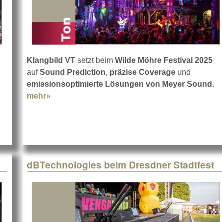
Klangbild VT
setzt beim
Wilde Möhre Festival 2025
auf
Sound Prediction
,
präzise Coverage
und
 und Landschaft
emissionsoptimierte Lösungen von Meyer Sound
.
mehr»
about Wilde Möhre Festival 2025 mit Meyer
dBTechnologies beim Dresdner Stadtfest