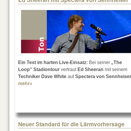
Ein Test im harten Live-Einsatz:
Bei seiner
„The
Loop“ Stadiontour
vertraut
Ed Sheeran
mit seinem
Techniker Dave White
auf
Spectera von Sennheise
mehr»
about Ed Sheeran mit Spectera von Sennhei
Neuer Standard für die Lärmvorhersage