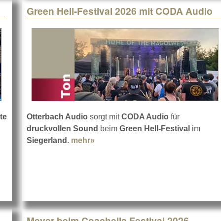
Green Hell-Festival 2026 mit CODA Audio
te
Otterbach Audio
sorgt mit
CODA Audio
für
druckvollen Sound
beim
Green Hell-Festival
im
astingshow
Siegerland
.
mehr»
about Green Hell-Festival 2026 m
Meyer beim Coachella Festival 2026