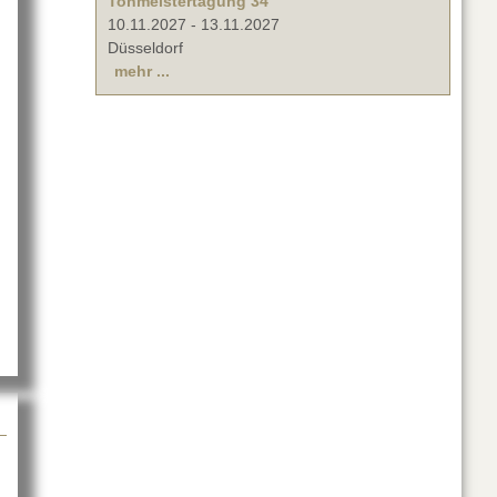
Tonmeistertagung 34
10.11.2027
-
13.11.2027
Düsseldorf
mehr ...
an-Festival mit CODA Audio