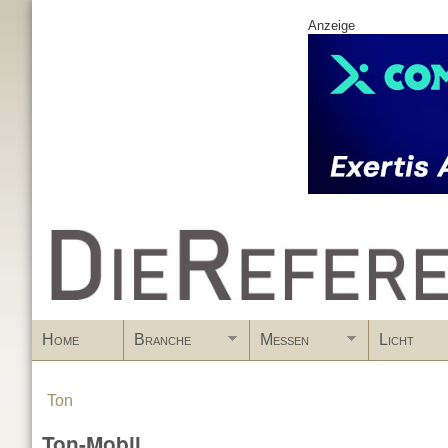
Anzeige
www.DieReferenz.de
Home
Branche
Messen
Licht
Ton
You are here
Ton-Mobil