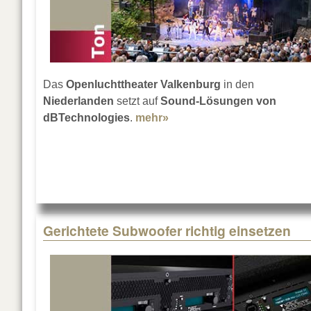
Das
Openluchttheater Valkenburg
in den
Niederlanden
setzt auf
Sound-Lösungen von
dBTechnologies
.
mehr»
about Harmonie von Musik
Gerichtete Subwoofer richtig einsetzen