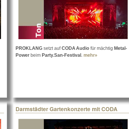
PROKLANG
setzt auf
CODA Audio
für mächtig
Metal-
Power
beim
Party.San-Festival
.
mehr»
about Party.S
erlin
Darmstädter Gartenkonzerte mit CODA