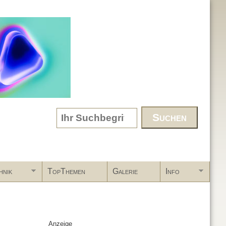
Search form
hnik
TopThemen
Galerie
Info
Anzeige