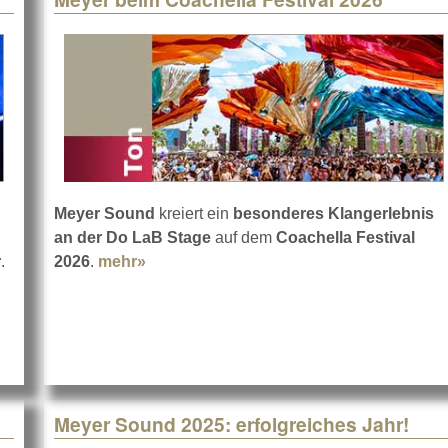
Meyer Sound
kreiert ein
besonderes Klangerlebnis
an der Do LaB Stage
auf dem
Coachella Festival
r
.
2026
.
mehr»
about Meyer beim Coachella Festival 2
ser
Meyer Sound 2025: erfolgreiches Jahr!