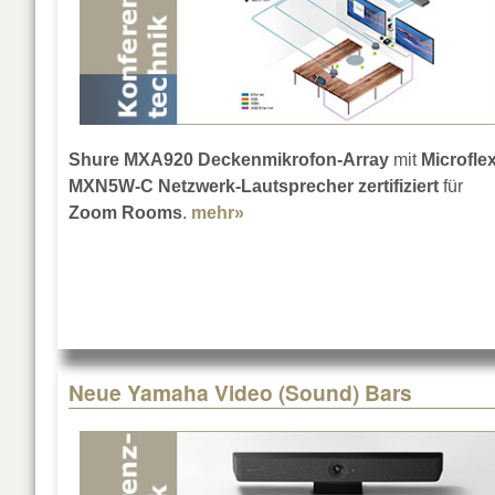
Shure MXA920 Deckenmikrofon-Array
mit
Microfle
MXN5W-C Netzwerk-Lautsprecher zertifiziert
für
Zoom Rooms
.
mehr»
about Zoom-Zertifizierung fü
Neue Yamaha Video (Sound) Bars