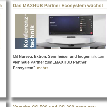
a
Das MAXHUB Partner Ecosystem wächst
Mit
Nureva, Extron, Sennheiser und Inogeni
stoßen
vier neue Partner
zum
„MAXHUB Partner
e Sennheiser TeamConnect Bars sind da
Ecosystem“
.
mehr»
about Das MAXHUB Partner Ec
Yamaha CS-500 und CS-800 ganz neu