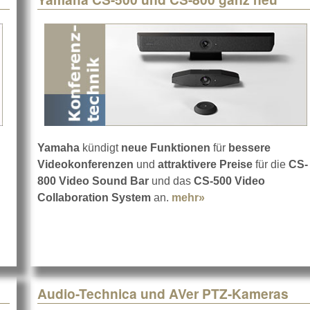
Yamaha
kündigt
neue Funktionen
für
bessere
es Streaming mit ViewSonic
Videokonferenzen
und
attraktivere Preise
für die
CS-
800 Video Sound Bar
und das
CS-500 Video
Collaboration System
an.
mehr»
about Yamaha CS-5
Audio-Technica und AVer PTZ-Kameras