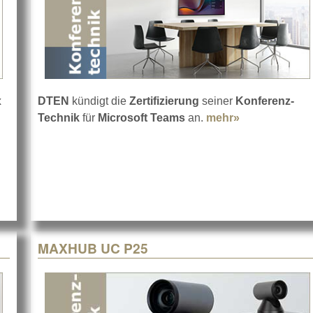
x
DTEN
kündigt die
Zertifizierung
seiner
Konferenz-
Technik
für
Microsoft Teams
an.
mehr»
about Microso
r Shure MXA920
MAXHUB UC P25