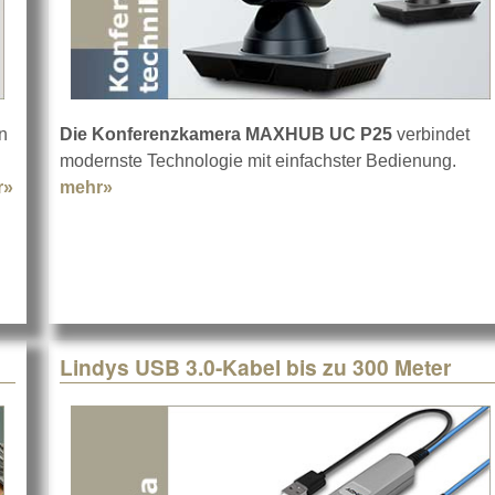
n
Die Konferenzkamera MAXHUB UC P25
verbindet
modernste Technologie mit einfachster Bedienung.
r»
about Neue Yamaha Video (Sound) Bars
mehr»
about MAXHUB UC P25
Lindys USB 3.0-Kabel bis zu 300 Meter