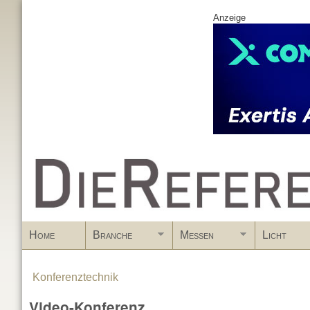
Anzeige
www.DieReferenz.de
Home
Branche
Messen
Licht
Konferenztechnik
You are here
Video-Konferenz