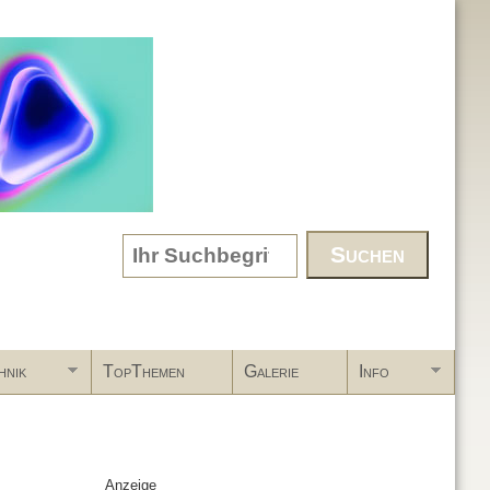
Search form
hnik
TopThemen
Galerie
Info
Anzeige