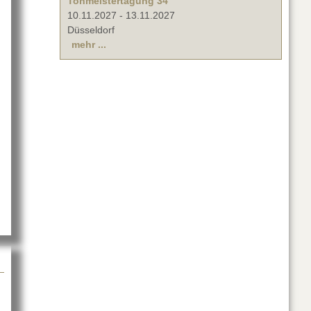
Tonmeistertagung 34
10.11.2027
-
13.11.2027
Düsseldorf
mehr ...
B BM 35 mit Zoom-Zertifizierung