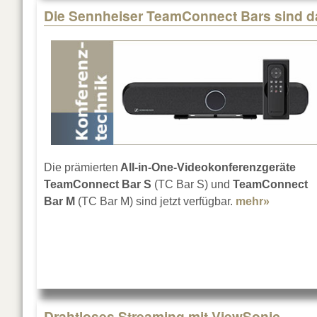
Die Sennheiser TeamConnect Bars sind d
Die prämierten
All-in-One-Videokonferenzgeräte
TeamConnect Bar S
(TC Bar S) und
TeamConnect
Bar M
(TC Bar M) sind jetzt verfügbar.
mehr»
about Di
Drahtloses Streaming mit ViewSonic