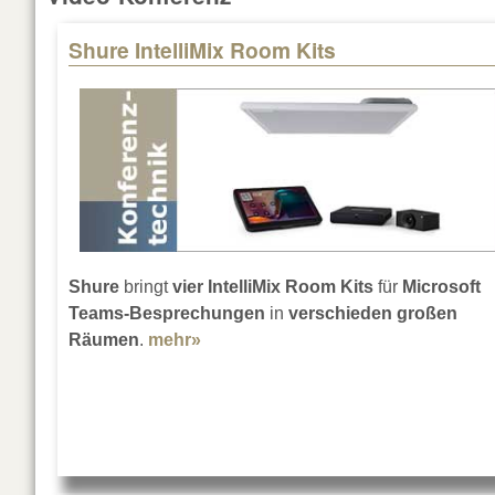
Shure IntelliMix Room Kits
Pages
Shure
bringt
vier IntelliMix Room Kits
für
Microsoft
Teams-Besprechungen
in
verschieden großen
Räumen
.
mehr»
about Shure IntelliMix Room Kits