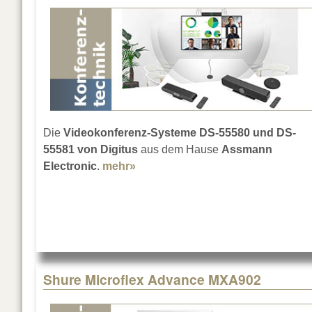
Die
Videokonferenz-Systeme DS-55580 und DS-
55581 von Digitus
aus dem Hause
Assmann
Electronic
.
mehr»
about All-in-One Video Bars von 
Shure Microflex Advance MXA902