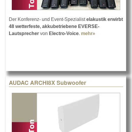
Der Konferenz- und Event-Spezialist
elakustik erwirbt
48 wetterfeste, akkubetriebene EVERSE-
Lautsprecher
von
Electro-Voice
.
mehr»
about Elakustik
investiert bei
Electro-Voice
AUDAC ARCHI8X Subwoofer