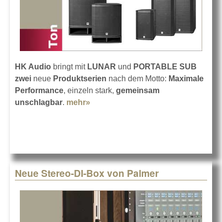
HK Audio
bringt mit
LUNAR
und
PORTABLE SUB
zwei
neue
Produktserien
nach dem Motto:
Maximale
Performance
, einzeln stark,
gemeinsam
unschlagbar
.
mehr»
about HK Audio LUNAR und
PORTABLE SUB
Neue Stereo-DI-Box von Palmer