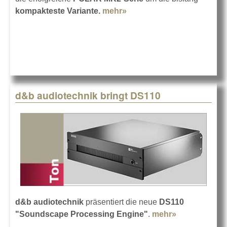
kompakteste Variante.
mehr»
about HK Audio bringt die
POLAR 8 MK2
d&b audiotechnik bringt DS110
d&b audiotechnik
präsentiert die neue
DS110
"Soundscape Processing Engine"
.
mehr»
about d&b
audiotechnik