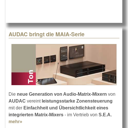
bringt S
Schmal
AUDAC bringt die MAIA-Serie
Die
neue Generation von Audio-Matrix-Mixern
von
AUDAC
vereint
leistungsstarke Zonensteuerung
mit der
Einfachheit und Übersichtlichkeit eines
integrierten Matrix-Mixers
- im Vertrieb von
S.E.A.
mehr»
about AUDAC bringt die MAIA-Serie