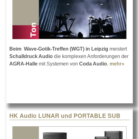
Beim Wave-Gotik-Treffen (WGT) in Leipzig
meistert
Schalldruck Audio
die komplexen Anforderungen der
AGRA-Halle
mit Systemen von
Coda Audio
.
mehr»
about
Schal
Audio
CODA
Audio
WGT
HK Audio LUNAR und PORTABLE SUB