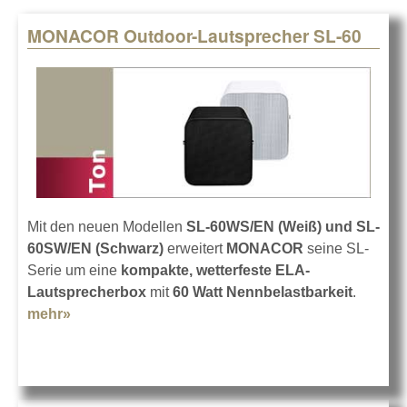
MONACOR Outdoor-Lautsprecher SL-60
Pages
Mit den neuen Modellen
SL-60WS/EN (Weiß) und SL-
60SW/EN (Schwarz)
erweitert
MONACOR
seine SL-
Serie um eine
kompakte, wetterfeste ELA-
Lautsprecherbox
mit
60 Watt Nennbelastbarkeit
.
mehr»
about MONACOR Outdoor-Lautsprecher SL-60