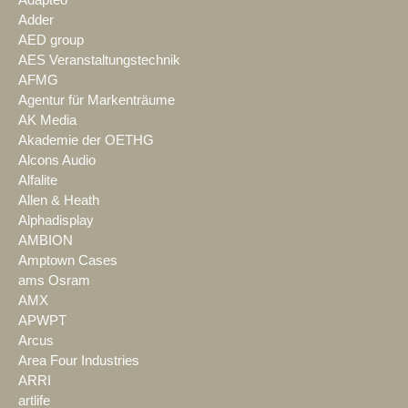
Adapteo
Adder
AED group
AES Veranstaltungstechnik
AFMG
Agentur für Markenträume
AK Media
Akademie der OETHG
Alcons Audio
Alfalite
Allen & Heath
Alphadisplay
AMBION
Amptown Cases
ams Osram
AMX
APWPT
Arcus
Area Four Industries
ARRI
artlife