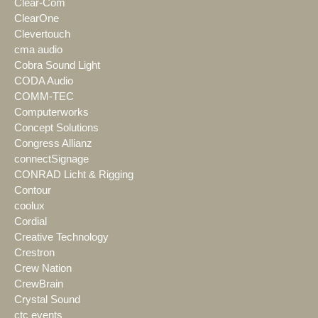
Clear-Com
ClearOne
Clevertouch
cma audio
Cobra Sound Light
CODA Audio
COMM-TEC
Computerworks
Concept Solutions
Congress Allianz
connectSignage
CONRAD Licht & Rigging
Contour
coolux
Cordial
Creative Technology
Crestron
Crew Nation
CrewBrain
Crystal Sound
ctc events