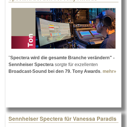
"
Spectera wird die gesamte Branche verändern" -
Sennheiser
Spectera
sorgte für exzellenten
Broadcast-Sound bei den 79. Tony Awards
.
mehr»
abou
Spec
bei 
79. 
Awa
Sennheiser Spectera für Vanessa Paradis