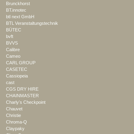
Brunckhorst
BT.innotec
btl next GmbH
BTL Veranstaltungstechnik
BÜTEC
bvft
BVVS
Calibre
Cameo
CARL GROUP
CASETEC
Cassiopeia
cast
CGS DRY HIRE
CHAINMASTER
Charly's Checkpoint
Chauvet
Christie
Chroma-Q
Claypaky