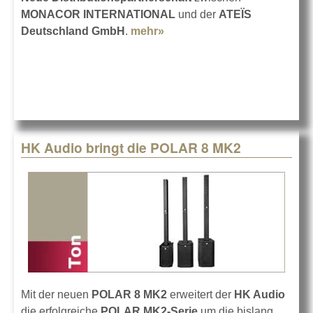
MONACOR INTERNATIONAL
und der
ATEÏS
Deutschland GmbH
.
mehr»
about PRIMA-Beschallung
bei MONACOR
HK Audio bringt die POLAR 8 MK2
Mit der neuen
POLAR 8 MK2
erweitert der
HK Audio
die erfolgreiche
POLAR MK2-Serie
um die bislang