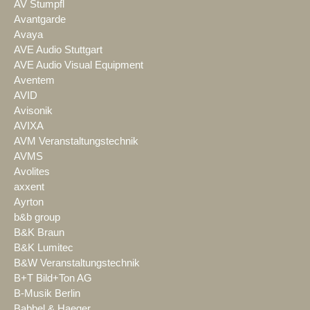
AV Stumpfl
Avantgarde
Avaya
AVE Audio Stuttgart
AVE Audio Visual Equipment
Aventem
AVID
Avisonik
AVIXA
AVM Veranstaltungstechnik
AVMS
Avolites
axxent
Ayrton
b&b group
B&K Braun
B&K Lumitec
B&W Veranstaltungstechnik
B+T Bild+Ton AG
B-Musik Berlin
Babbel & Haeger