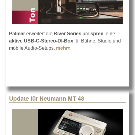
Palmer
erweitert die
River Series
um
spree
, eine
aktive USB-C-Stereo-DI-Box
für Bühne, Studio und
mobile Audio-Setups.
mehr»
about Neue Stereo-DI-Box
von Palmer
Update für Neumann MT 48