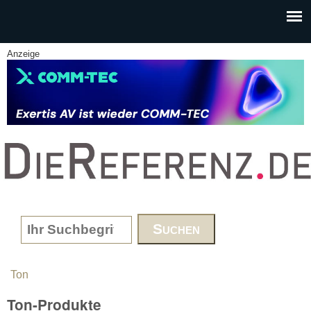
Skip to main content
Anzeige
www.DieReferenz.de
Search form
Ton
You are here
Ton-Produkte