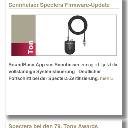
Sennheiser Spectera Firmware-Update
SoundBase-App
von
Sennheiser
ermöglicht jetzt die
vollständige Systemsteuerung
-
Deutlicher
Fortschritt bei der Spectera-Zertifizierung
.
mehr»
about
Sennh
Spect
Firmwa
Updat
Spectera bei den 79. Tony Awards