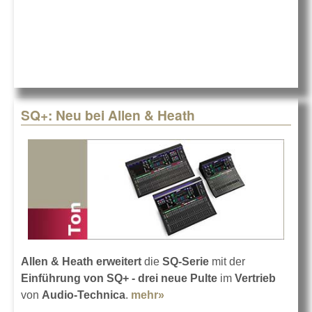
bringt DS110
SQ+: Neu bei Allen & Heath
Allen & Heath
erweitert
die
SQ-Serie
mit der
Einführung von SQ+ - drei neue Pulte
im
Vertrieb
von
Audio-Technica
.
mehr»
about SQ+: Neu bei Allen &
Heath