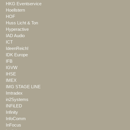
HKG Eventservice
Hoellstern
HOF
Huss Licht & Ton
Hyperactive
IAD Audio
ICT
IdeenReich!
IDK Europe
IFB
IGVW
IHSE
IMEX
IMG STAGE LINE
Imtradex
in2Systems
INFiLED
Infinity
InfoComm
InFocus