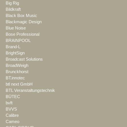
Big Rig
Bildkraft
Black Box Music
Blackmagic Design
Blue Noise
Bose Professional
BRAINPOOL
Brand-L
BrightSign
Broadcast Solutions
BroadWeigh
Brunckhorst
BT.innotec
btl next GmbH
BTL Veranstaltungstechnik
BÜTEC
bvft
BVVS
Calibre
Cameo