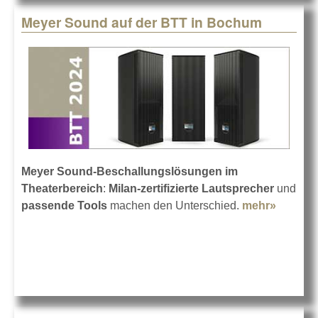
Meyer Sound auf der BTT in Bochum
Meyer Sound-Beschallungslösungen im
Theaterbereich
:
Milan-zertifizierte Lautsprecher
und
passende Tools
machen den Unterschied.
mehr»
about
Meyer
Sound
auf der
BTT in
Bochu