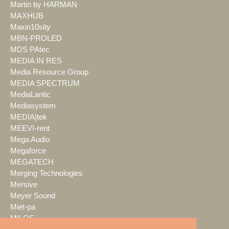
Martin by HARMAN
MAXHUB
Maxin10sity
MBN-PROLED
MDS PAtec
MEDIA IN RES
Media Resource Group
MEDIA SPECTRUM
MediaLantic
Mediasystem
MEDIA|tek
MEEVI-rent
Mega Audio
Megaforce
MEGATECH
Merging Technologies
Mersive
Meyer Sound
Miet-pa
MILOS