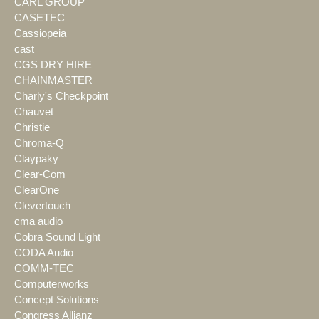
CARL GROUP
CASETEC
Cassiopeia
cast
CGS DRY HIRE
CHAINMASTER
Charly's Checkpoint
Chauvet
Christie
Chroma-Q
Claypaky
Clear-Com
ClearOne
Clevertouch
cma audio
Cobra Sound Light
CODA Audio
COMM-TEC
Computerworks
Concept Solutions
Congress Allianz