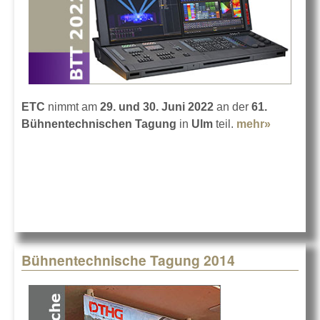
ETC
nimmt am
29. und 30. Juni 2022
an der
61.
Bühnentechnischen Tagung
in
Ulm
teil.
mehr»
about
ETC auf
der BTT
2022 in
Ulm
Bühnentechnische Tagung 2014