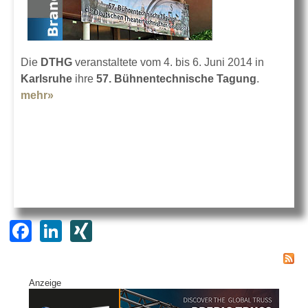
Die
DTHG
veranstaltete vom 4. bis 6. Juni 2014 in
Karlsruhe
ihre
57. Bühnentechnische Tagung
.
mehr»
about Bühnentechnische Tagung 2014
F
Li
XI
a
n
N
c
k
G
Anzeige
e
e