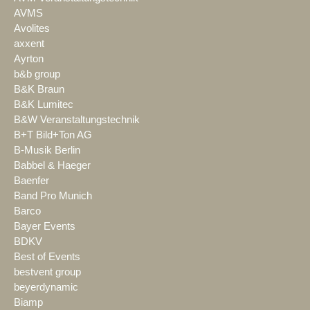
AVMS
Avolites
axxent
Ayrton
b&b group
B&K Braun
B&K Lumitec
B&W Veranstaltungstechnik
B+T Bild+Ton AG
B-Musik Berlin
Babbel & Haeger
Baenfer
Band Pro Munich
Barco
Bayer Events
BDKV
Best of Events
bestvent group
beyerdynamic
Biamp