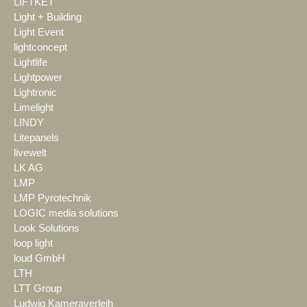
LIFTKET
Light + Building
Light Event
lightconcept
Lightlife
Lightpower
Lightronic
Limelight
LINDY
Litepanels
livewelt
LK AG
LMP
LMP Pyrotechnik
LOGIC media solutions
Look Solutions
loop light
loud GmbH
LTH
LTT Group
Ludwig Kameraverleih