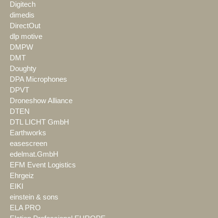
Digitech
dimedis
DirectOut
dlp motive
DMPW
DMT
Doughty
DPA Microphones
DPVT
Droneshow Alliance
DTEN
DTL LICHT GmbH
Earthworks
easescreen
edelmat.GmbH
EFM Event Logistics
Ehrgeiz
EIKI
einstein & sons
ELA PRO