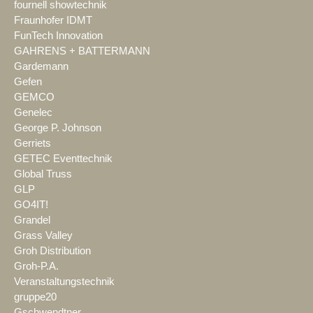
fournell showtechnik
Fraunhofer IDMT
FunTech Innovation
GAHRENS + BATTERMANN
Gardemann
Gefen
GEMCO
Genelec
George P. Johnson
Gerriets
GETEC Eventtechnik
Global Truss
GLP
GO4IT!
Grandel
Grass Valley
Groh Distribution
Groh-P.A.
Veranstaltungstechnik
gruppe20
Gschwendtner