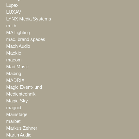
Lupax
LUXAV
LYNX Media Systems
m.i.b
MA Lighting
mac. brand spaces
Mach Audio
Mackie
macom
Mad Music
Mäding
MADRIX
Magic Event- und
Medientechnik
Magic Sky
magnid
Mainstage
marbet
Markus Zehner
Martin Audio