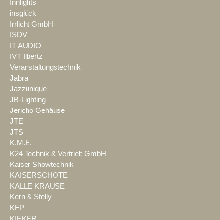
Innlights
insglück
Irrlicht GmbH
ISDV
IT AUDIO
IVT Ilbertz
Veranstaltungstechnik
Jabra
Jazzunique
JB-Lighting
Jericho Gehäuse
JTE
JTS
K.M.E.
K24 Technik & Vertrieb GmbH
Kaiser Showtechnik
KAISERSCHOTE
KALLE KRAUSE
Kern & Stelly
KFP
KIEKER