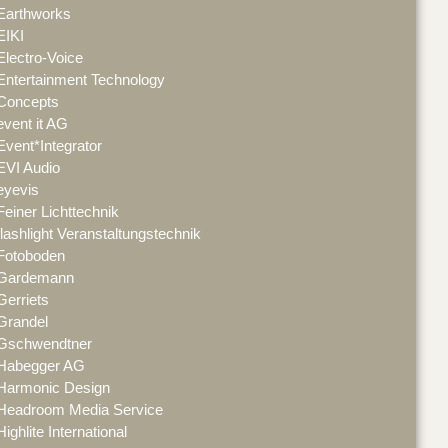
Earthworks
EIKI
Electro-Voice
Entertainment Technology
Concepts
event it AG
Event*Integrator
EVI Audio
eyevis
Feiner Lichttechnik
flashlight Veranstaltungstechnik
Fotoboden
Gardemann
Gerriets
Grandel
Gschwendtner
Habegger AG
Harmonic Design
Headroom Media Service
Highlite International