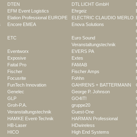
DTEN
DTL LICHT GmbH
EFM Event Logistics
Ehrgeiz
Elation Professional EUROPE
ELECTRIC CLAUDIO MERLO
s
Encore EMEA
Enova Solutions
ETC
Euro Sound
Veranstaltungstechnik
Eventworx
EVERS PA
Exposive
Extes
Faital Pro
FAMAB
Fischer
Fischer Amps
Focusrite
Fohhn
FunTech Innovation
GAHRENS + BATTERMANN
Genelec
George P. Johnson
GLP
GO4IT!
Groh-P.A.
gruppe20
Veranstaltungstechnik
Guest-One
HAMKE Event-Technik
HARMAN Professional
HB-Laser
HDwireless
HICO
High End Systems