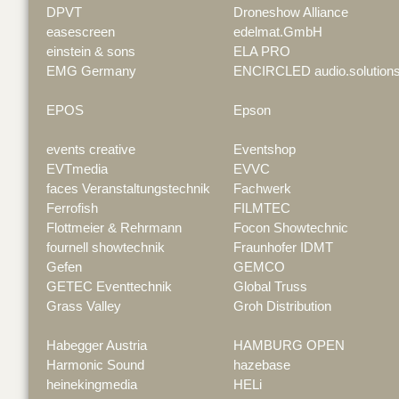
DPVT
Droneshow Alliance
easescreen
edelmat.GmbH
einstein & sons
ELA PRO
EMG Germany
ENCIRCLED audio.solution
EPOS
Epson
events creative
Eventshop
EVTmedia
EVVC
faces Veranstaltungstechnik
Fachwerk
Ferrofish
FILMTEC
Flottmeier & Rehrmann
Focon Showtechnic
fournell showtechnik
Fraunhofer IDMT
Gefen
GEMCO
GETEC Eventtechnik
Global Truss
Grass Valley
Groh Distribution
Habegger Austria
HAMBURG OPEN
Harmonic Sound
hazebase
heinekingmedia
HELi