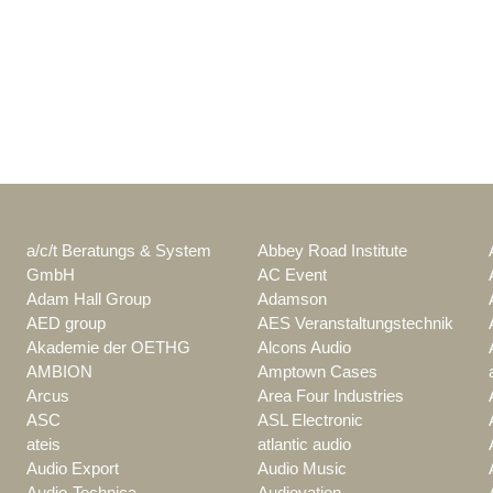
a/c/t Beratungs & System
Abbey Road Institute
GmbH
AC Event
Adam Hall Group
Adamson
AED group
AES Veranstaltungstechnik
Akademie der OETHG
Alcons Audio
AMBION
Amptown Cases
Arcus
Area Four Industries
ASC
ASL Electronic
ateis
atlantic audio
Audio Export
Audio Music
Audio-Technica
Audiovation