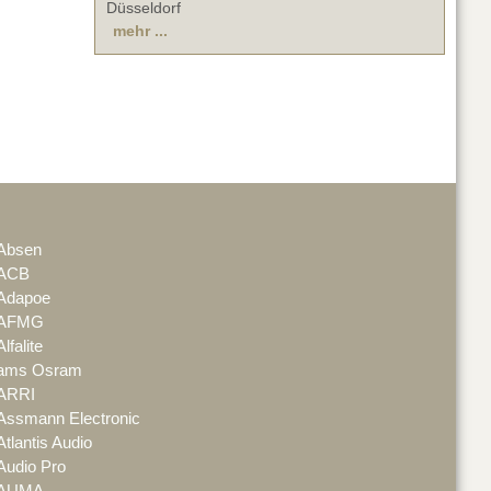
Düsseldorf
mehr ...
Absen
ACB
Adapoe
AFMG
Alfalite
ams Osram
ARRI
Assmann Electronic
Atlantis Audio
Audio Pro
AUMA