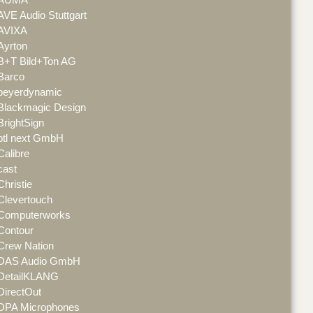
AVE Audio Stuttgart
AVIXA
Ayrton
B+T Bild+Ton AG
Barco
beyerdynamic
Blackmagic Design
BrightSign
btl next GmbH
Calibre
cast
Christie
Clevertouch
Computerworks
Contour
Crew Nation
DAS Audio GmbH
DetailKLANG
DirectOut
DPA Microphones