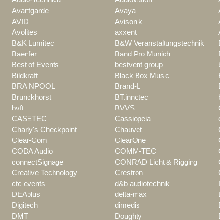
Avantgarde
Avaya
AVID
Avisonik
Avolites
axxent
B&K Lumitec
B&W Veranstaltungstechnik
Baenfer
Band Pro Munich
Best of Events
bestvent group
Bildkraft
Black Box Music
BRAINPOOL
Brand-L
Brunckhorst
BT.innotec
bvft
BVVS
CASETEC
Cassiopeia
Charly's Checkpoint
Chauvet
Clear-Com
ClearOne
CODA Audio
COMM-TEC
connectSignage
CONRAD Licht & Rigging
Creative Technology
Crestron
ctc events
d&b audiotechnik
DEAplus
delta-max
Digitech
dimedis
DMT
Doughty