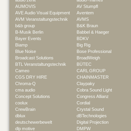
AUMOVIS
AV Stumpfl
AVE Audio Visual Equipment
Aventem
AVM Veranstaltungstechnik
AVMS
b&b group
B&K Braun
B-Musik Berlin
Babbel & Haeger
Bayer Events
BDKV
Biamp
Big Rig
Blue Noise
Bose Professional
Broadcast Solutions
BroadWeigh
BTL Veranstaltungstechnik
BÜTEC
Cameo
CARL GROUP
CGS DRY HIRE
CHAINMASTER
Chroma-Q
Claypaky
cma audio
Cobra Sound Light
Concept Solutions
Congress Allianz
coolux
Cordial
CrewBrain
Crystal Sound
dblux
dBTechnologies
deutschewerbewelt
Digital Projection
dlp motive
DMPW