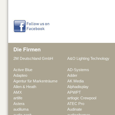
Die Firmen
2M Deutschland GmbH
A&O Lighting Technology
Active Blue
AD-Systems
Adapteo
Adder
Agentur für Markenträume
AK Media
Allen & Heath
Alphadisplay
AMX
APWPT
artlife
artlogic Crewpool
Astera
ATEC Pro
audiluma
Audinate
audio zenit
audio+frames