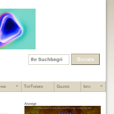
Search form
hnik
TopThemen
Galerie
Info
Anzeige