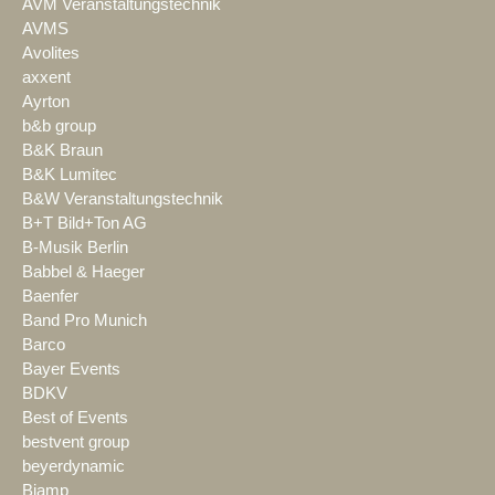
AVM Veranstaltungstechnik
AVMS
Avolites
axxent
Ayrton
b&b group
B&K Braun
B&K Lumitec
B&W Veranstaltungstechnik
B+T Bild+Ton AG
B-Musik Berlin
Babbel & Haeger
Baenfer
Band Pro Munich
Barco
Bayer Events
BDKV
Best of Events
bestvent group
beyerdynamic
Biamp