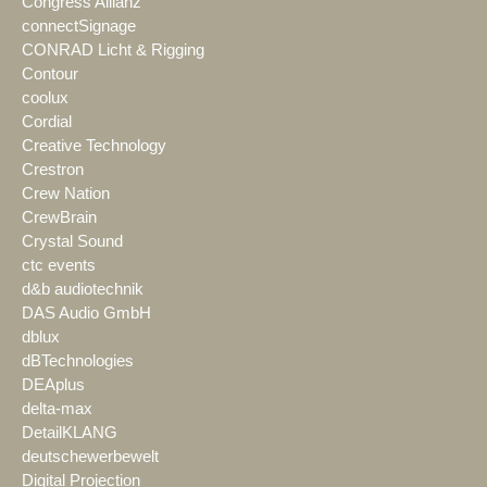
Congress Allianz
connectSignage
CONRAD Licht & Rigging
Contour
coolux
Cordial
Creative Technology
Crestron
Crew Nation
CrewBrain
Crystal Sound
ctc events
d&b audiotechnik
DAS Audio GmbH
dblux
dBTechnologies
DEAplus
delta-max
DetailKLANG
deutschewerbewelt
Digital Projection