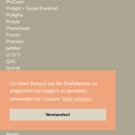
ProCase
Prolight + Sound Frankfurt
Prolights
Prolyte
Promethean
Proske
Protones
publitec
Q-SYS
QSC
Quividi
Qvest
Rain Age
Um Ihren Besuch auf die DieReferenz so
Rauschenberger Catering
angenehm wie möglich zu gestalten,
RCF
verwenden wir Cookies
Mehr erfahren
RENT EVENT TEC
rent4event
RentalNet
Verstanden!
Reprofil
rgb
Riedel