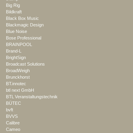
Big Rig
Bildkraft
Black Box Music
Blackmagic Design
Blue Noise
Bose Professional
BRAINPOOL
Brand-L
BrightSign
Broadcast Solutions
BroadWeigh
Brunckhorst
BT.innotec
btl next GmbH
BTL Veranstaltungstechnik
BÜTEC
bvft
BVVS
Calibre
Cameo