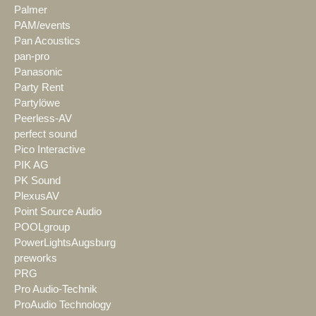
Palmer
PAM/events
Pan Acoustics
pan-pro
Panasonic
Party Rent
Partylöwe
Peerless-AV
perfect sound
Pico Interactive
PIK AG
PK Sound
PlexusAV
Point Source Audio
POOLgroup
PowerLightsAugsburg
preworks
PRG
Pro Audio-Technik
ProAudio Technology