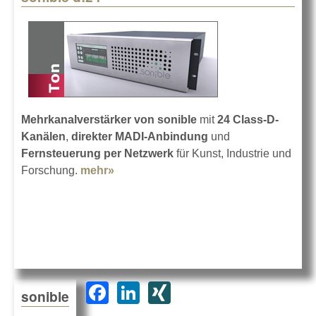
Mehrkanalverstärker von sonible
mit
24 Class-D-
Kanälen
,
direkter MADI-Anbindung
und
Fernsteuerung per Netzwerk
für Kunst, Industrie und
Forschung.
mehr»
about sonible d:24
F
Li
XI
sonible
a
n
N