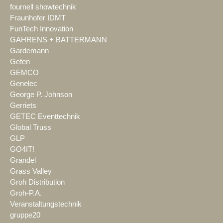
fournell showtechnik
Fraunhofer IDMT
FunTech Innovation
GAHRENS + BATTERMANN
Gardemann
Gefen
GEMCO
Genelec
George P. Johnson
Gerriets
GETEC Eventtechnik
Global Truss
GLP
GO4IT!
Grandel
Grass Valley
Groh Distribution
Groh-P.A.
Veranstaltungstechnik
gruppe20