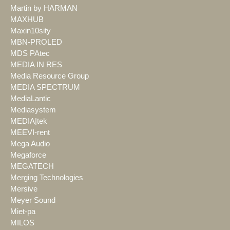
Martin by HARMAN
MAXHUB
Maxin10sity
MBN-PROLED
MDS PAtec
MEDIA IN RES
Media Resource Group
MEDIA SPECTRUM
MediaLantic
Mediasystem
MEDIA|tek
MEEVI-rent
Mega Audio
Megaforce
MEGATECH
Merging Technologies
Mersive
Meyer Sound
Miet-pa
MILOS