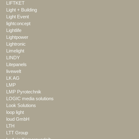
LIFTKET
Light + Building
Light Event
lightconcept
Lightlife
Lightpower
Lightronic
Limelight
LINDY
Litepanels
livewelt
LK AG
LMP
LMP Pyrotechnik
LOGIC media solutions
Look Solutions
loop light
loud GmbH
LTH
LTT Group