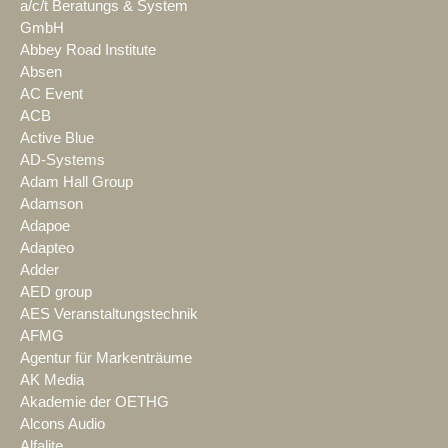
a/c/t Beratungs & System
GmbH
Abbey Road Institute
Absen
AC Event
ACB
Active Blue
AD-Systems
Adam Hall Group
Adamson
Adapoe
Adapteo
Adder
AED group
AES Veranstaltungstechnik
AFMG
Agentur für Markenträume
AK Media
Akademie der OETHG
Alcons Audio
Alfalite