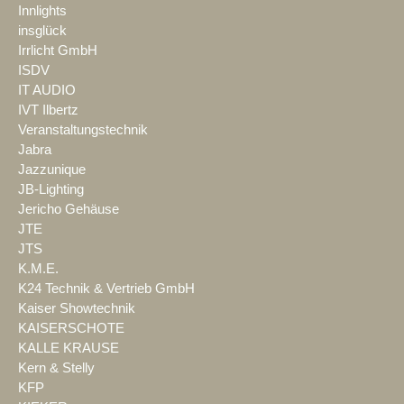
Innlights
insglück
Irrlicht GmbH
ISDV
IT AUDIO
IVT Ilbertz
Veranstaltungstechnik
Jabra
Jazzunique
JB-Lighting
Jericho Gehäuse
JTE
JTS
K.M.E.
K24 Technik & Vertrieb GmbH
Kaiser Showtechnik
KAISERSCHOTE
KALLE KRAUSE
Kern & Stelly
KFP