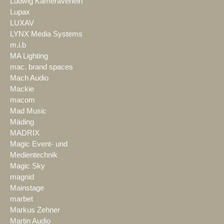
Ludwig Kameraverleih
Lupax
LUXAV
LYNX Media Systems
m.i.b
MA Lighting
mac. brand spaces
Mach Audio
Mackie
macom
Mad Music
Mäding
MADRIX
Magic Event- und
Medientechnik
Magic Sky
magnid
Mainstage
marbet
Markus Zehner
Martin Audio