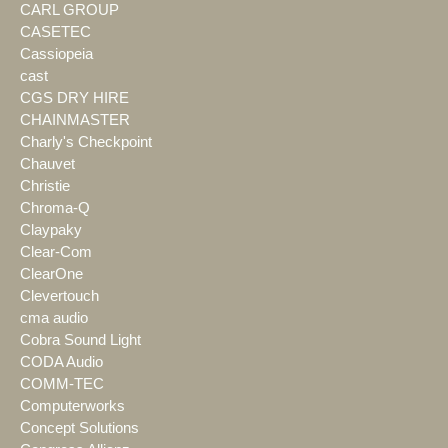
CARL GROUP
CASETEC
Cassiopeia
cast
CGS DRY HIRE
CHAINMASTER
Charly's Checkpoint
Chauvet
Christie
Chroma-Q
Claypaky
Clear-Com
ClearOne
Clevertouch
cma audio
Cobra Sound Light
CODA Audio
COMM-TEC
Computerworks
Concept Solutions