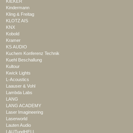
KIEKER
Kindermann
Kling & Freitag
KLOTZ AIS
KNX
Kobold
Kramer
KS AUDIO
Kuchem Konferenz Technik
Kuehl Beschallung
Kultour
Kwick Lights
L-Acoustics
Laauser & Vohl
Lambda Labs
LANG
LANG ACADEMY
Laser Imagineering
Laserworld
Lauten Audio
LAUTundHELL