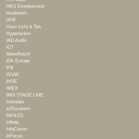
HKG Eventservice
Hoellstern
HOF
Huss Licht & Ton
Hyperactive
IAD Audio
ICT
IdeenReich!
IDK Europe
IFB
IGVW
IHSE
IMEX
IMG STAGE LINE
Imtradex
in2Systems
INFiLED
Infinity
InfoComm
InFocus