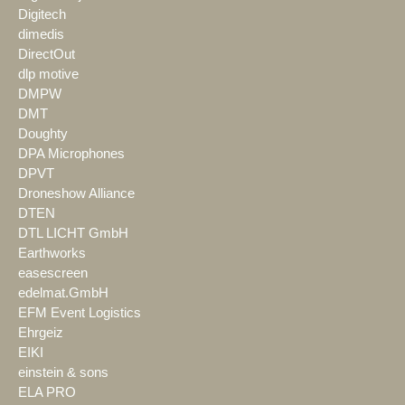
Digitech
dimedis
DirectOut
dlp motive
DMPW
DMT
Doughty
DPA Microphones
DPVT
Droneshow Alliance
DTEN
DTL LICHT GmbH
Earthworks
easescreen
edelmat.GmbH
EFM Event Logistics
Ehrgeiz
EIKI
einstein & sons
ELA PRO