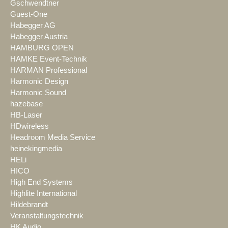
Gschwendtner
Guest-One
Habegger AG
Habegger Austria
HAMBURG OPEN
HAMKE Event-Technik
HARMAN Professional
Harmonic Design
Harmonic Sound
hazebase
HB-Laser
HDwireless
Headroom Media Service
heinekingmedia
HELi
HICO
High End Systems
Highlite International
Hildebrandt
Veranstaltungstechnik
HK Audio