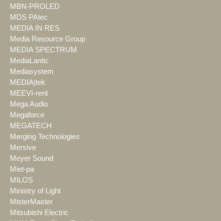
MBN-PROLED
MDS PAtec
MEDIA IN RES
Media Resource Group
MEDIA SPECTRUM
MediaLantic
Mediasystem
MEDIA|tek
MEEVI-rent
Mega Audio
Megaforce
MEGATECH
Merging Technologies
Mersive
Meyer Sound
Miet-pa
MILOS
Ministry of Light
MisterMaster
Mitsubishi Electric