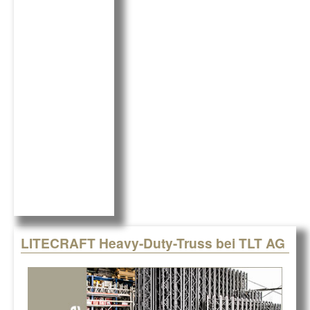
e
e
b
dI
o
n
o
k
LITECRAFT Heavy-Duty-Truss bei TLT AG