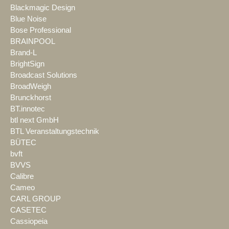
Blackmagic Design
Blue Noise
Bose Professional
BRAINPOOL
Brand-L
BrightSign
Broadcast Solutions
BroadWeigh
Brunckhorst
BT.innotec
btl next GmbH
BTL Veranstaltungstechnik
BÜTEC
bvft
BVVS
Calibre
Cameo
CARL GROUP
CASETEC
Cassiopeia