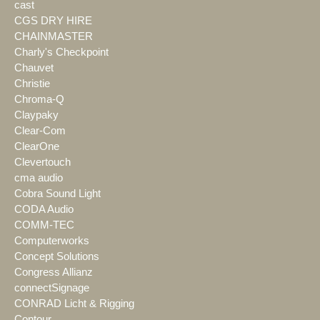
cast
CGS DRY HIRE
CHAINMASTER
Charly's Checkpoint
Chauvet
Christie
Chroma-Q
Claypaky
Clear-Com
ClearOne
Clevertouch
cma audio
Cobra Sound Light
CODA Audio
COMM-TEC
Computerworks
Concept Solutions
Congress Allianz
connectSignage
CONRAD Licht & Rigging
Contour