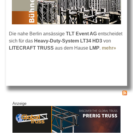
Die nahe Berlin ansässige
TLT Event AG
entscheidet
sich für das
Heavy-Duty-System LT34 HD3
von
LITECRAFT TRUSS
aus dem Hause
LMP
.
mehr»
about
LITEC
Heavy-
Duty-T
bei TL
Anzeige