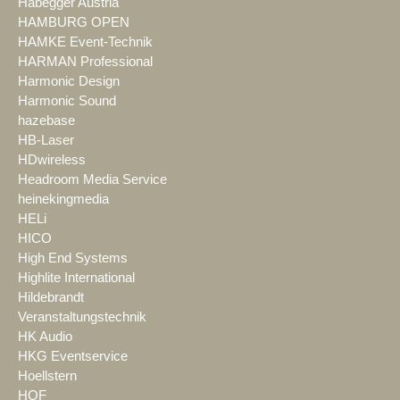
Habegger Austria
HAMBURG OPEN
HAMKE Event-Technik
HARMAN Professional
Harmonic Design
Harmonic Sound
hazebase
HB-Laser
HDwireless
Headroom Media Service
heinekingmedia
HELi
HICO
High End Systems
Highlite International
Hildebrandt
Veranstaltungstechnik
HK Audio
HKG Eventservice
Hoellstern
HOF