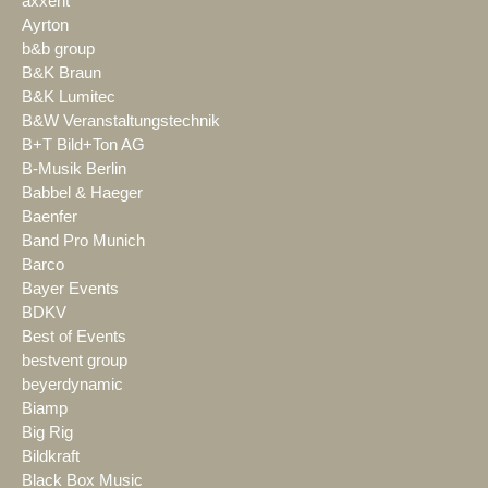
axxent
Ayrton
b&b group
B&K Braun
B&K Lumitec
B&W Veranstaltungstechnik
B+T Bild+Ton AG
B-Musik Berlin
Babbel & Haeger
Baenfer
Band Pro Munich
Barco
Bayer Events
BDKV
Best of Events
bestvent group
beyerdynamic
Biamp
Big Rig
Bildkraft
Black Box Music