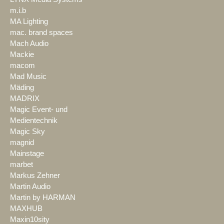
m.i.b
MA Lighting
mac. brand spaces
Mach Audio
Mackie
macom
Mad Music
Mäding
MADRIX
Magic Event- und
Medientechnik
Magic Sky
magnid
Mainstage
marbet
Markus Zehner
Martin Audio
Martin by HARMAN
MAXHUB
Maxin10sity