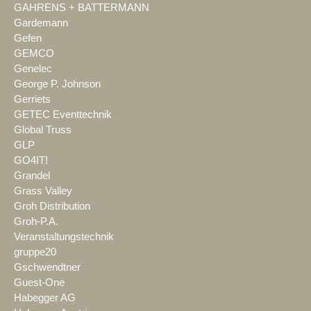
GAHRENS + BATTERMANN
Gardemann
Gefen
GEMCO
Genelec
George P. Johnson
Gerriets
GETEC Eventtechnik
Global Truss
GLP
GO4IT!
Grandel
Grass Valley
Groh Distribution
Groh-P.A.
Veranstaltungstechnik
gruppe20
Gschwendtner
Guest-One
Habegger AG