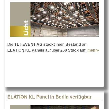
Die
TLT EVENT AG stockt
ihren
Bestand
an
ELATION KL Panels
auf über
250 Stück auf
.
mehr»
abou
250
ELAT
KL
PAN
bei T
in Be
ELATION KL Panel in Berlin verfügbar