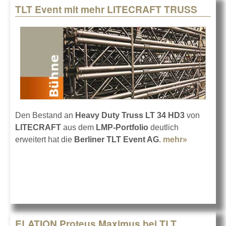
TLT Event mit mehr LITECRAFT TRUSS
Den Bestand an
Heavy Duty Truss LT 34 HD3
von
LITECRAFT
aus dem
LMP-Portfolio
deutlich
erweitert hat die
Berliner TLT Event AG
.
mehr»
about TLT
Event mit
mehr
LITECRA
TRUSS
ELATION Proteus Maximus bei TLT