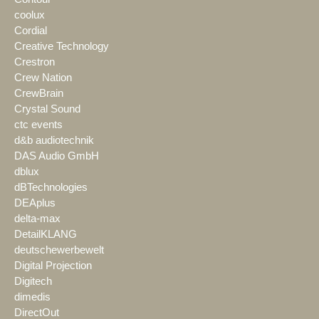
coolux
Cordial
Creative Technology
Crestron
Crew Nation
CrewBrain
Crystal Sound
ctc events
d&b audiotechnik
DAS Audio GmbH
dblux
dBTechnologies
DEAplus
delta-max
DetailKLANG
deutschewerbewelt
Digital Projection
Digitech
dimedis
DirectOut