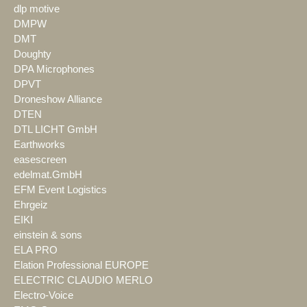
dlp motive
DMPW
DMT
Doughty
DPA Microphones
DPVT
Droneshow Alliance
DTEN
DTL LICHT GmbH
Earthworks
easescreen
edelmat.GmbH
EFM Event Logistics
Ehrgeiz
EIKI
einstein & sons
ELA PRO
Elation Professional EUROPE
ELECTRIC CLAUDIO MERLO
Electro-Voice