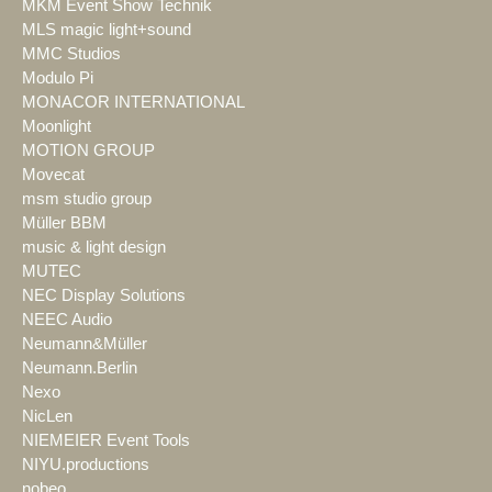
MKM Event Show Technik
MLS magic light+sound
MMC Studios
Modulo Pi
MONACOR INTERNATIONAL
Moonlight
MOTION GROUP
Movecat
msm studio group
Müller BBM
music & light design
MUTEC
NEC Display Solutions
NEEC Audio
Neumann&Müller
Neumann.Berlin
Nexo
NicLen
NIEMEIER Event Tools
NIYU.productions
nobeo