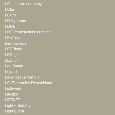
LC - the live company
LClux
LCPro
LD Systems
LDDE
LDT Veranstaltungsservice
LEaT con
Lectrosonics
LEDBlade
LEDitgo
LEDium
Leu Sound
Leyard
Leyendecker GmbH
LG Electronics Deutschland
Lichtwerk
Lifesize
LIFTKET
Light + Building
Light Event