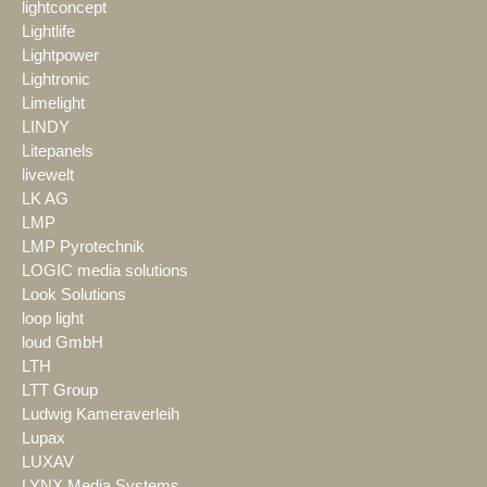
lightconcept
Lightlife
Lightpower
Lightronic
Limelight
LINDY
Litepanels
livewelt
LK AG
LMP
LMP Pyrotechnik
LOGIC media solutions
Look Solutions
loop light
loud GmbH
LTH
LTT Group
Ludwig Kameraverleih
Lupax
LUXAV
LYNX Media Systems