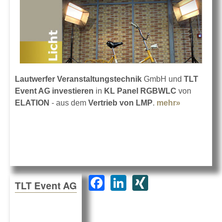
Lautwerfer Veranstaltungstechnik
GmbH und
TLT
Event AG investieren
in
KL Panel RGBWLC
von
ELATION
- aus dem
Vertrieb von LMP
.
mehr»
about
ELATION
KL Panel
in Berlin
verfügbar
F
Li
XI
TLT Event AG
a
n
N
c
k
G