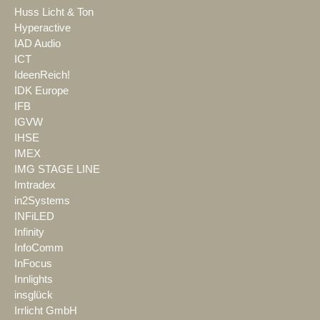
Huss Licht & Ton
Hyperactive
IAD Audio
ICT
IdeenReich!
IDK Europe
IFB
IGVW
IHSE
IMEX
IMG STAGE LINE
Imtradex
in2Systems
INFiLED
Infinity
InfoComm
InFocus
Innlights
insglück
Irrlicht GmbH