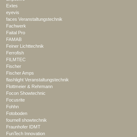
Extes
eyevis
faces Veranstaltungstechnik
Fachwerk
Faital Pro
FAMAB
Feiner Lichttechnik
Ferrofish
FILMTEC
Fischer
Fischer Amps
flashlight Veranstaltungstechnik
Flottmeier & Rehrmann
Focon Showtechnic
Focusrite
Fohhn
Fotoboden
fournell showtechnik
Fraunhofer IDMT
FunTech Innovation