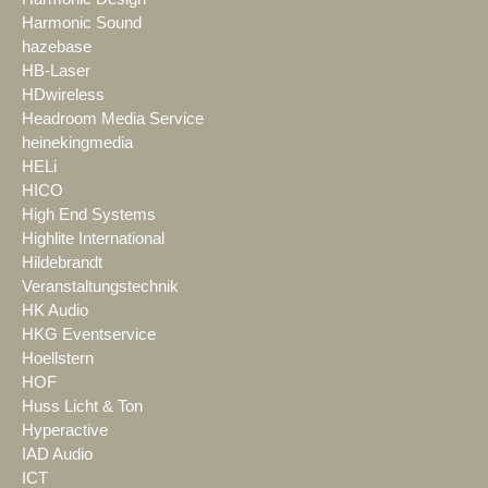
Harmonic Sound
hazebase
HB-Laser
HDwireless
Headroom Media Service
heinekingmedia
HELi
HICO
High End Systems
Highlite International
Hildebrandt
Veranstaltungstechnik
HK Audio
HKG Eventservice
Hoellstern
HOF
Huss Licht & Ton
Hyperactive
IAD Audio
ICT