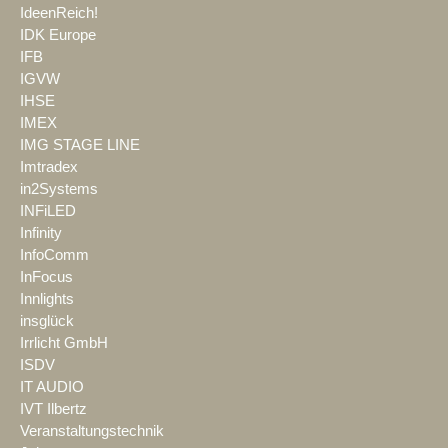
IdeenReich!
IDK Europe
IFB
IGVW
IHSE
IMEX
IMG STAGE LINE
Imtradex
in2Systems
INFiLED
Infinity
InfoComm
InFocus
Innlights
insglück
Irrlicht GmbH
ISDV
IT AUDIO
IVT Ilbertz
Veranstaltungstechnik