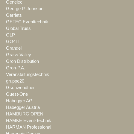
Genelec
George P. Johnson
Gerriets
GETEC Eventtechnik
Global Truss
GLP
GO4IT!
Grandel
Grass Valley
Groh Distribution
Groh-P.A.
Veranstaltungstechnik
gruppe20
Gschwendtner
Guest-One
Habegger AG
Habegger Austria
HAMBURG OPEN
HAMKE Event-Technik
HARMAN Professional
Harmonic Design