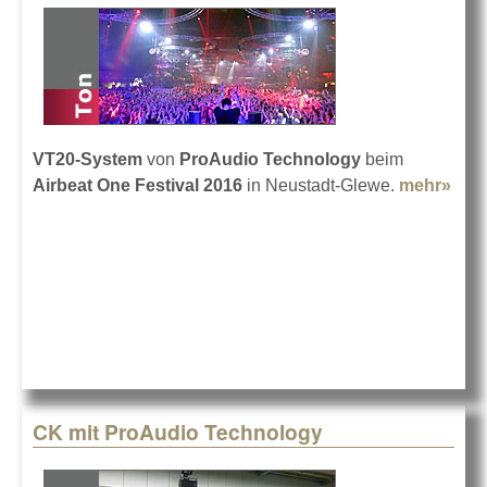
VT20-System
von
ProAudio Technology
beim
Airbeat One Festival 2016
in Neustadt-Glewe.
mehr»
abo
Airb
One
201
CK mit ProAudio Technology