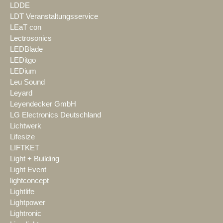
LDDE
LDT Veranstaltungsservice
LEaT con
Lectrosonics
LEDBlade
LEDitgo
LEDium
Leu Sound
Leyard
Leyendecker GmbH
LG Electronics Deutschland
Lichtwerk
Lifesize
LIFTKET
Light + Building
Light Event
lightconcept
Lightlife
Lightpower
Lightronic