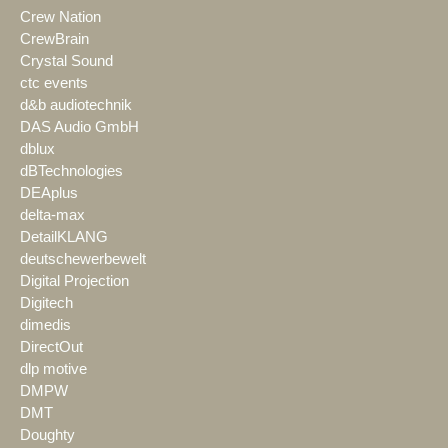
Crew Nation
CrewBrain
Crystal Sound
ctc events
d&b audiotechnik
DAS Audio GmbH
dblux
dBTechnologies
DEAplus
delta-max
DetailKLANG
deutschewerbewelt
Digital Projection
Digitech
dimedis
DirectOut
dlp motive
DMPW
DMT
Doughty