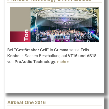
Bei
"Gestört aber Geil"
in
Grimma
setzte
Felix
Knabe
in Sachen Beschallung auf
VT16 und VS18
von
ProAudio Technology
.
mehr»
about ProAudio
Technology Live in
Grimma
Airbeat One 2016