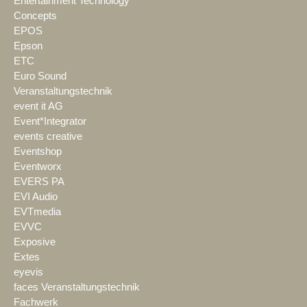
Entertainment Technology
Concepts
EPOS
Epson
ETC
Euro Sound
Veranstaltungstechnik
event it AG
Event*Integrator
events creative
Eventshop
Eventworx
EVERS PA
EVI Audio
EVTmedia
EVVC
Exposive
Extes
eyevis
faces Veranstaltungstechnik
Fachwerk