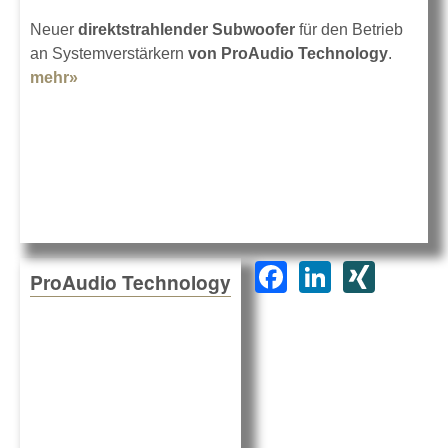
Neuer
direktstrahlender Subwoofer
für den Betrieb
an Systemverstärkern
von ProAudio Technology
.
mehr»
about ProAudio Technology SW12
F
Li
XI
ProAudio Technology
a
n
N
c
k
G
e
e
b
dI
o
n