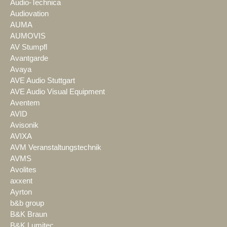
Audio-Technica
Audiovation
AUMA
AUMOVIS
AV Stumpfl
Avantgarde
Avaya
AVE Audio Stuttgart
AVE Audio Visual Equipment
Aventem
AVID
Avisonik
AVIXA
AVM Veranstaltungstechnik
AVMS
Avolites
axxent
Ayrton
b&b group
B&K Braun
B&K Lumitec