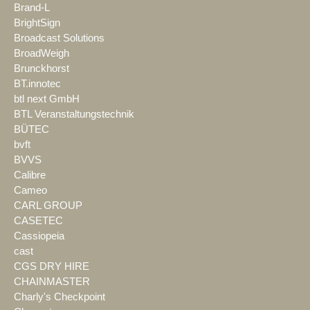
Brand-L
BrightSign
Broadcast Solutions
BroadWeigh
Brunckhorst
BT.innotec
btl next GmbH
BTL Veranstaltungstechnik
BÜTEC
bvft
BVVS
Calibre
Cameo
CARL GROUP
CASETEC
Cassiopeia
cast
CGS DRY HIRE
CHAINMASTER
Charly's Checkpoint