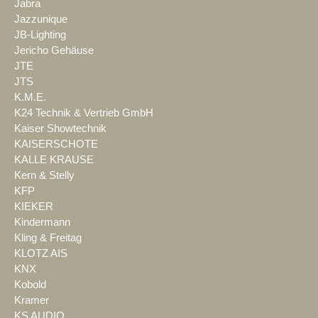
Jabra
Jazzunique
JB-Lighting
Jericho Gehäuse
JTE
JTS
K.M.E.
K24 Technik & Vertrieb GmbH
Kaiser Showtechnik
KAISERSCHOTE
KALLE KRAUSE
Kern & Stelly
KFP
KIEKER
Kindermann
Kling & Freitag
KLOTZ AIS
KNX
Kobold
Kramer
KS AUDIO