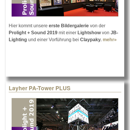
Hier kommt unsere
erste Bildergalerie
von der
Prolight + Sound 2019
mit einer
Lightshow
von
JB-
Lighting
und einer Vorführung bei
Claypaky.
mehr»
about
Proli
2019: 
- Teil 
Layher PA-Tower PLUS