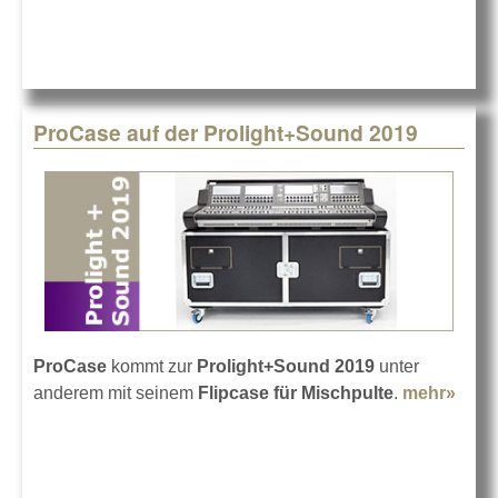
Prolight +
Sound 2019
ProCase auf der Prolight+Sound 2019
ProCase
kommt zur
Prolight+Sound 2019
unter
anderem mit seinem
Flipcase für Mischpulte
.
mehr»
abou
auf d
Prol
2019