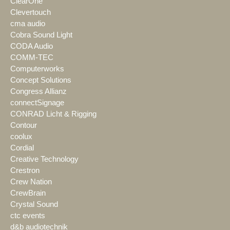
ClearOne
Clevertouch
cma audio
Cobra Sound Light
CODA Audio
COMM-TEC
Computerworks
Concept Solutions
Congress Allianz
connectSignage
CONRAD Licht & Rigging
Contour
coolux
Cordial
Creative Technology
Crestron
Crew Nation
CrewBrain
Crystal Sound
ctc events
d&b audiotechnik