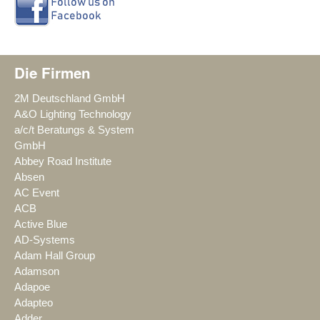
Die Firmen
2M Deutschland GmbH
A&O Lighting Technology
a/c/t Beratungs & System
GmbH
Abbey Road Institute
Absen
AC Event
ACB
Active Blue
AD-Systems
Adam Hall Group
Adamson
Adapoe
Adapteo
Adder