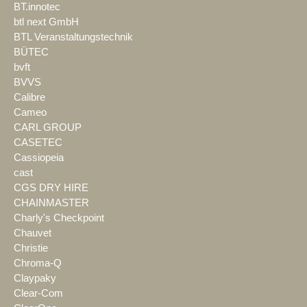
BT.innotec
btl next GmbH
BTL Veranstaltungstechnik
BÜTEC
bvft
BVVS
Calibre
Cameo
CARL GROUP
CASETEC
Cassiopeia
cast
CGS DRY HIRE
CHAINMASTER
Charly's Checkpoint
Chauvet
Christie
Chroma-Q
Claypaky
Clear-Com