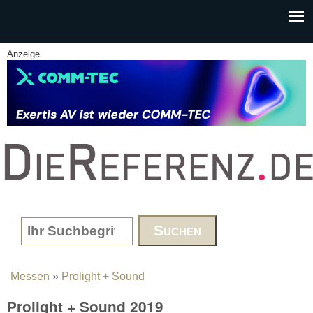
Skip to main content
Anzeige
www.DieReferenz.de
Search form
Messen
»
Prolight + Sound
You are here
Prolight + Sound 2019