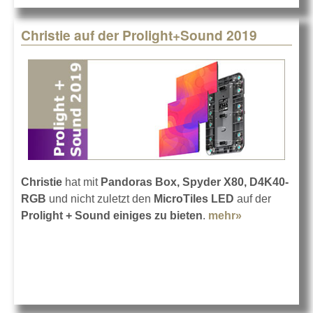
Christie auf der Prolight+Sound 2019
Christie
hat mit
Pandoras Box, Spyder X80, D4K40-
RGB
und nicht zuletzt den
MicroTiles LED
auf der
Prolight + Sound einiges zu bieten
.
mehr»
about Christi
auf der
Prolight+So
2019