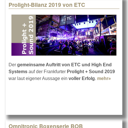
Prolight-Bilanz 2019 von ETC
Der
gemeinsame Auftritt von ETC und High End
Systems
auf der Frankfurter
Prolight + Sound 2019
war laut eigener Aussage ein
voller Erfolg
.
mehr»
about
Prolight
Bilanz
2019
von
ETC
Omnitronic Boxenserie BOB