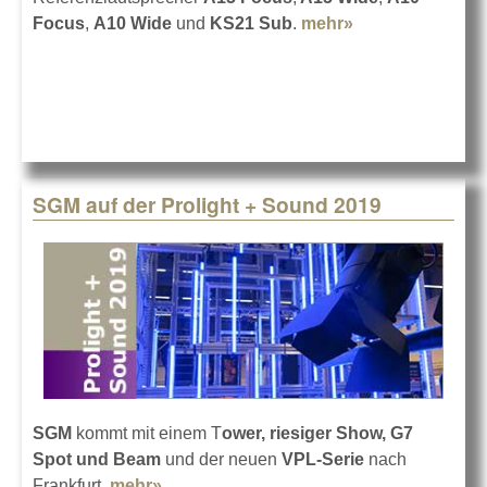
Focus
,
A10 Wide
und
KS21 Sub
.
mehr»
about L-
Acoustics
ARCS-Serie
SGM auf der Prolight + Sound 2019
SGM
kommt mit einem T
ower, riesiger Show, G7
Spot und Beam
und der neuen
VPL-Serie
nach
Frankfurt.
mehr»
about SGM auf der Prolight + Sound