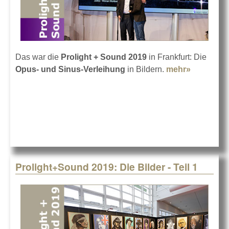
Das war die
Prolight + Sound 2019
in Frankfurt: Die
Opus- und Sinus-Verleihung
in Bildern.
mehr»
about
Prolight
2019: Die 
- Teil 2
Prolight+Sound 2019: Die Bilder - Teil 1