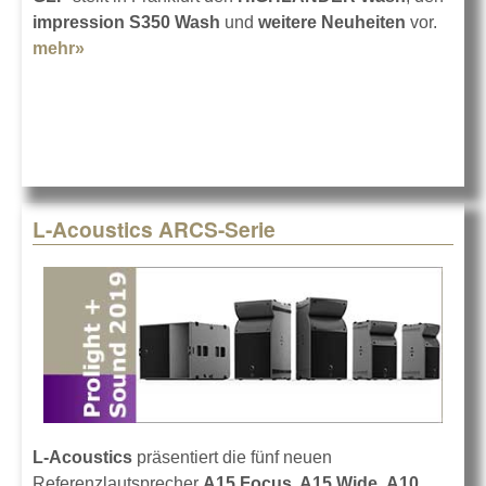
impression S350 Wash
und
weitere Neuheiten
vor.
mehr»
about GLP auf der Prolight + Sound 2019
L-Acoustics ARCS-Serie
L-Acoustics
präsentiert die fünf neuen
Referenzlautsprecher
A15 Focus
,
A15 Wide
,
A10