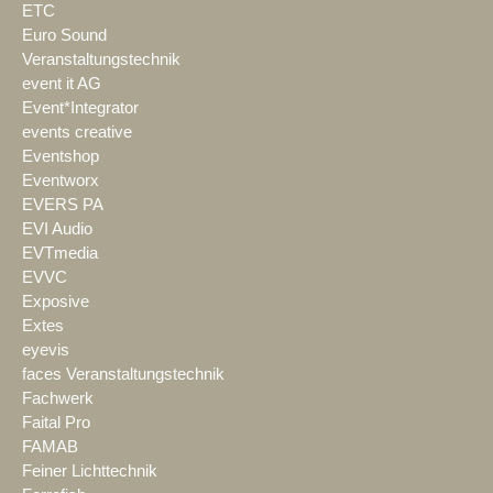
ETC
Euro Sound
Veranstaltungstechnik
event it AG
Event*Integrator
events creative
Eventshop
Eventworx
EVERS PA
EVI Audio
EVTmedia
EVVC
Exposive
Extes
eyevis
faces Veranstaltungstechnik
Fachwerk
Faital Pro
FAMAB
Feiner Lichttechnik