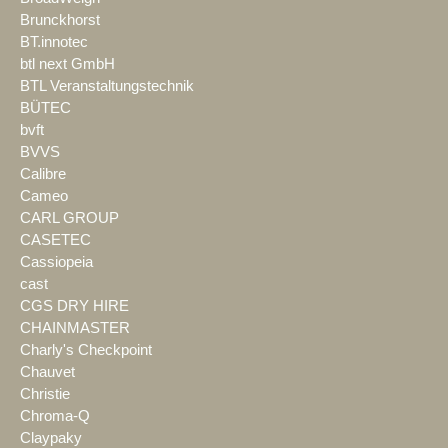
Brunckhorst
BT.innotec
btl next GmbH
BTL Veranstaltungstechnik
BÜTEC
bvft
BVVS
Calibre
Cameo
CARL GROUP
CASETEC
Cassiopeia
cast
CGS DRY HIRE
CHAINMASTER
Charly's Checkpoint
Chauvet
Christie
Chroma-Q
Claypaky