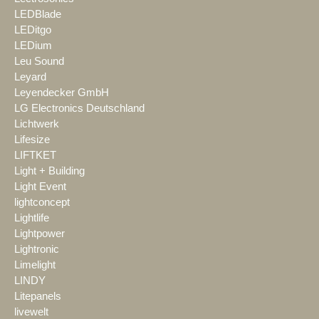
LEDBlade
LEDitgo
LEDium
Leu Sound
Leyard
Leyendecker GmbH
LG Electronics Deutschland
Lichtwerk
Lifesize
LIFTKET
Light + Building
Light Event
lightconcept
Lightlife
Lightpower
Lightronic
Limelight
LINDY
Litepanels
livewelt