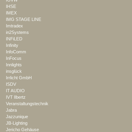
IHSE
IMEX
IMG STAGE LINE
Imtradex
in2Systems
INFiLED
Infinity
InfoComm
InFocus
Innlights
insglück
Irrlicht GmbH
ISDV
IT AUDIO
IVT Ilbertz
Veranstaltungstechnik
Jabra
Jazzunique
JB-Lighting
Jericho Gehäuse