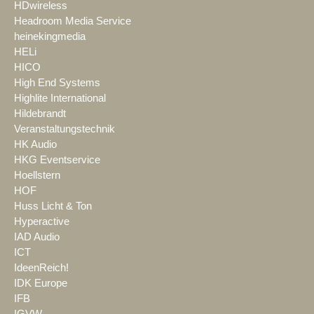
HDwireless
Headroom Media Service
heinekingmedia
HELi
HICO
High End Systems
Highlite International
Hildebrandt
Veranstaltungstechnik
HK Audio
HKG Eventservice
Hoellstern
HOF
Huss Licht & Ton
Hyperactive
IAD Audio
ICT
IdeenReich!
IDK Europe
IFB
IGVW