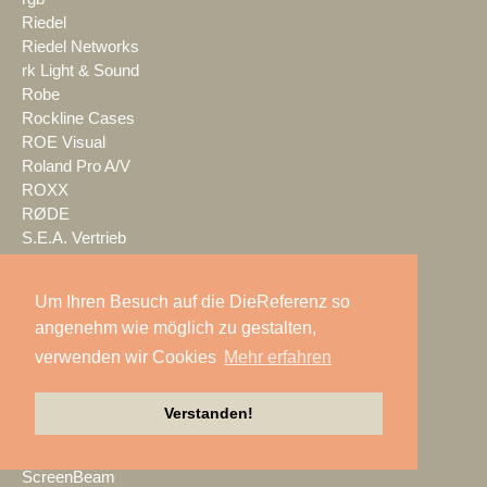
Riedel
Riedel Networks
rk Light & Sound
Robe
Rockline Cases
ROE Visual
Roland Pro A/V
ROXX
RØDE
S.E.A. Vertrieb
Salzbrenner
Samsung
Um Ihren Besuch auf die DieReferenz so
satis&fy
angenehm wie möglich zu gestalten,
SCHACHZUG
verwenden wir Cookies
Mehr erfahren
Schallwerk Audiotechnik
Scheinwurf
Schnick-Schnack-Systems
Verstanden!
SCHOEPS
Screen Visions
ScreenBeam