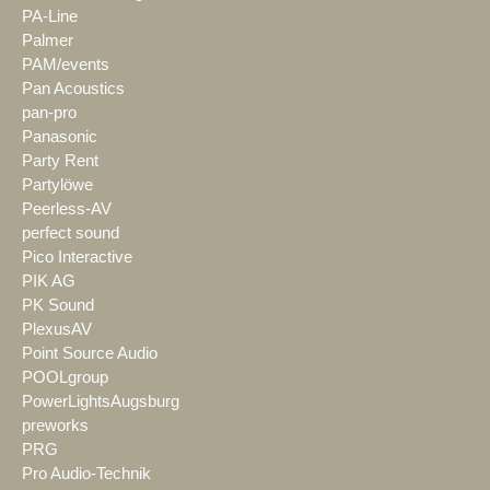
PA-Line
Palmer
PAM/events
Pan Acoustics
pan-pro
Panasonic
Party Rent
Partylöwe
Peerless-AV
perfect sound
Pico Interactive
PIK AG
PK Sound
PlexusAV
Point Source Audio
POOLgroup
PowerLightsAugsburg
preworks
PRG
Pro Audio-Technik