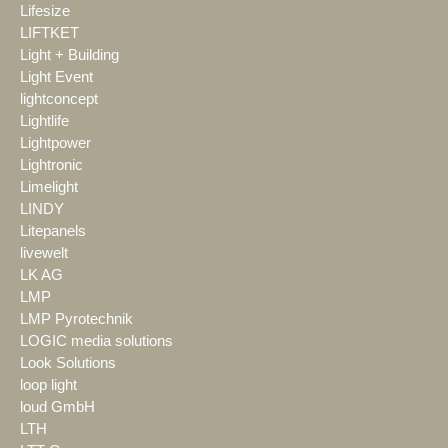
Lifesize
LIFTKET
Light + Building
Light Event
lightconcept
Lightlife
Lightpower
Lightronic
Limelight
LINDY
Litepanels
livewelt
LK AG
LMP
LMP Pyrotechnik
LOGIC media solutions
Look Solutions
loop light
loud GmbH
LTH