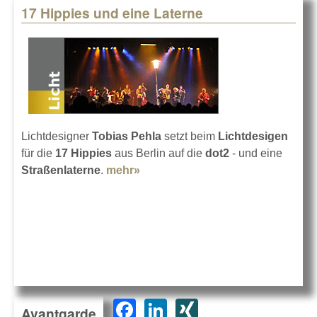
17 Hippies und eine Laterne
Lichtdesigner
Tobias Pehla
setzt beim
Lichtdesigen
für die
17 Hippies
aus Berlin auf die
dot2
- und eine
Straßenlaterne
.
mehr»
about 17 Hippies und eine
Laterne
F
Li
XI
Avantgarde