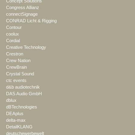
Concept Solutions
Congress Allianz
connectSignage
CONRAD Licht & Rigging
Contour
coolux
Cordial
Creative Technology
Crestron
Crew Nation
CrewBrain
Crystal Sound
ctc events
d&b audiotechnik
DAS Audio GmbH
dblux
dBTechnologies
DEAplus
delta-max
DetailKLANG
deutschewerbewelt