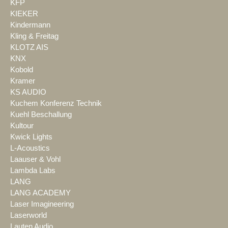
KFP
KIEKER
Kindermann
Kling & Freitag
KLOTZ AIS
KNX
Kobold
Kramer
KS AUDIO
Kuchem Konferenz Technik
Kuehl Beschallung
Kultour
Kwick Lights
L-Acoustics
Laauser & Vohl
Lambda Labs
LANG
LANG ACADEMY
Laser Imagineering
Laserworld
Lauten Audio