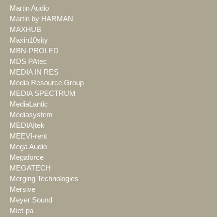
Martin Audio
Martin by HARMAN
MAXHUB
Maxin10sity
MBN-PROLED
MDS PAtec
MEDIA IN RES
Media Resource Group
MEDIA SPECTRUM
MediaLantic
Mediasystem
MEDIA|tek
MEEVI-rent
Mega Audio
Megaforce
MEGATECH
Merging Technologies
Mersive
Meyer Sound
Miet-pa