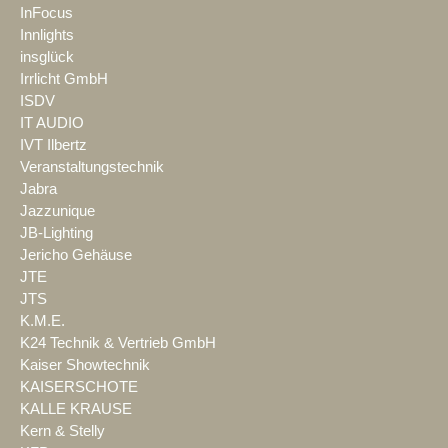
InFocus
Innlights
insglück
Irrlicht GmbH
ISDV
IT AUDIO
IVT Ilbertz
Veranstaltungstechnik
Jabra
Jazzunique
JB-Lighting
Jericho Gehäuse
JTE
JTS
K.M.E.
K24 Technik & Vertrieb GmbH
Kaiser Showtechnik
KAISERSCHOTE
KALLE KRAUSE
Kern & Stelly