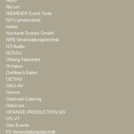
Nexo
NicLen
NIEMEIER Event Tools
NIYU.productions
nobeo
Nocturne Drones GmbH
NPB Veranstaltungstechnik
NTi Audio
NÜSSLI
Oblong Industries
Octopus
Oehlbach Kabel
OETHG
OKG-AV
Omron
Optimahl Catering
Optocore
ORANGE PRODUCTION DG
OS-VT
Otto Events
P2 Veranstaltungstechnik