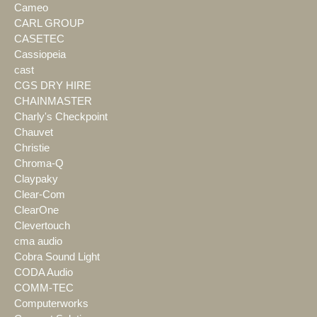
Cameo
CARL GROUP
CASETEC
Cassiopeia
cast
CGS DRY HIRE
CHAINMASTER
Charly's Checkpoint
Chauvet
Christie
Chroma-Q
Claypaky
Clear-Com
ClearOne
Clevertouch
cma audio
Cobra Sound Light
CODA Audio
COMM-TEC
Computerworks