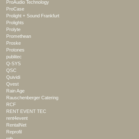
ProAudio Technology
ProCase
Prolight + Sound Frankfurt
Prolights
Prolyte
Promethean
Proske
Protones
publitec
Q-SYS
QSC
Quividi
Qvest
Rain Age
Rauschenberger Catering
RCF
RENT EVENT TEC
rent4event
RentalNet
Reprofil
rgb