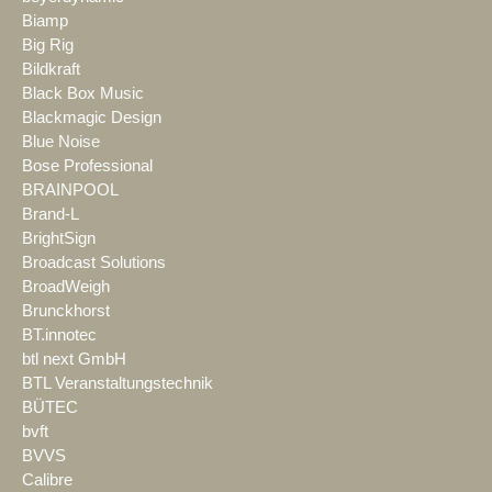
Biamp
Big Rig
Bildkraft
Black Box Music
Blackmagic Design
Blue Noise
Bose Professional
BRAINPOOL
Brand-L
BrightSign
Broadcast Solutions
BroadWeigh
Brunckhorst
BT.innotec
btl next GmbH
BTL Veranstaltungstechnik
BÜTEC
bvft
BVVS
Calibre