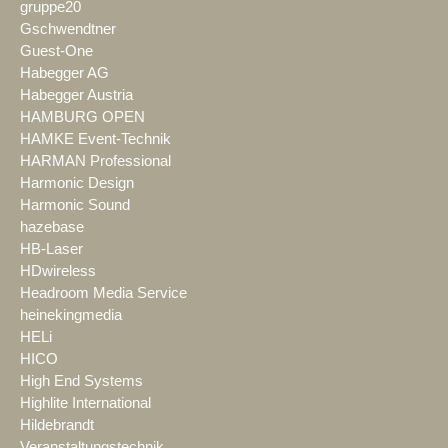
gruppe20
Gschwendtner
Guest-One
Habegger AG
Habegger Austria
HAMBURG OPEN
HAMKE Event-Technik
HARMAN Professional
Harmonic Design
Harmonic Sound
hazebase
HB-Laser
HDwireless
Headroom Media Service
heinekingmedia
HELi
HICO
High End Systems
Highlite International
Hildebrandt
Veranstaltungstechnik