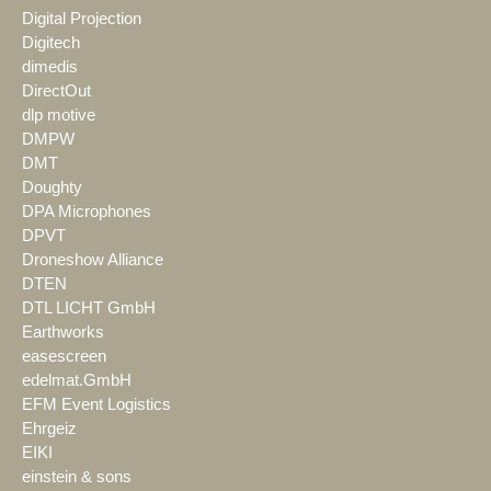
Digital Projection
Digitech
dimedis
DirectOut
dlp motive
DMPW
DMT
Doughty
DPA Microphones
DPVT
Droneshow Alliance
DTEN
DTL LICHT GmbH
Earthworks
easescreen
edelmat.GmbH
EFM Event Logistics
Ehrgeiz
EIKI
einstein & sons