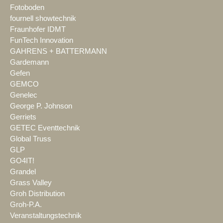
Fotoboden
fournell showtechnik
Fraunhofer IDMT
FunTech Innovation
GAHRENS + BATTERMANN
Gardemann
Gefen
GEMCO
Genelec
George P. Johnson
Gerriets
GETEC Eventtechnik
Global Truss
GLP
GO4IT!
Grandel
Grass Valley
Groh Distribution
Groh-P.A.
Veranstaltungstechnik