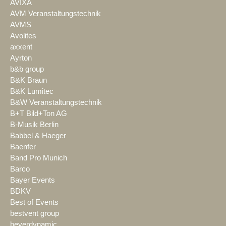
AVIXA
AVM Veranstaltungstechnik
AVMS
Avolites
axxent
Ayrton
b&b group
B&K Braun
B&K Lumitec
B&W Veranstaltungstechnik
B+T Bild+Ton AG
B-Musik Berlin
Babbel & Haeger
Baenfer
Band Pro Munich
Barco
Bayer Events
BDKV
Best of Events
bestvent group
beyerdynamic