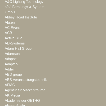
A&O Lighting Technology
a/c/t Beratungs & System
GmbH
Abbey Road Institute
Absen
AC Event
ACB
Active Blue
AD-Systems
Adam Hall Group
Adamson
Adapoe
Adapteo
Adder
AED group
AES Veranstaltungstechnik
AFMG
Agentur für Markenträume
AK Media
Akademie der OETHG
Alcons Audio