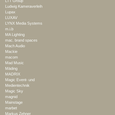
LTT Group
Ludwig Kameraverleih
Lupax
LUXAV
LYNX Media Systems
m.i.b
MA Lighting
mac. brand spaces
Mach Audio
Mackie
macom
Mad Music
Mäding
MADRIX
Magic Event- und
Medientechnik
Magic Sky
magnid
Mainstage
marbet
Markus Zehner