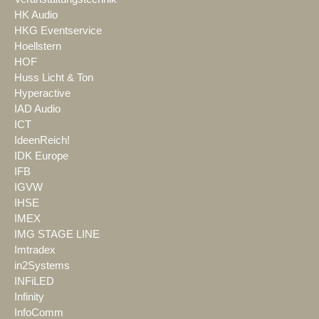
HK Audio
HKG Eventservice
Hoellstern
HOF
Huss Licht & Ton
Hyperactive
IAD Audio
ICT
IdeenReich!
IDK Europe
IFB
IGVW
IHSE
IMEX
IMG STAGE LINE
Imtradex
in2Systems
INFiLED
Infinity
InfoComm