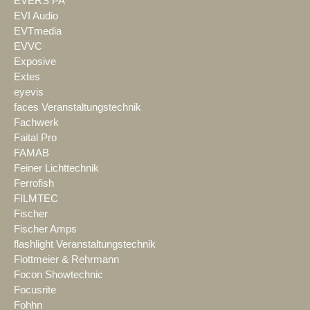
EVERS PA
EVI Audio
EVTmedia
EVVC
Exposive
Extes
eyevis
faces Veranstaltungstechnik
Fachwerk
Faital Pro
FAMAB
Feiner Lichttechnik
Ferrofish
FILMTEC
Fischer
Fischer Amps
flashlight Veranstaltungstechnik
Flottmeier & Rehrmann
Focon Showtechnic
Focusrite
Fohhn