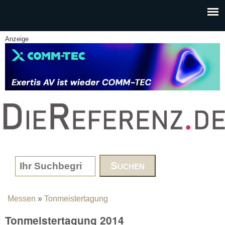
Skip to main content
Anzeige
www.DieReferenz.de
Search form
Messen
»
Tonmeistertagung
You are here
Tonmeistertagung 2014