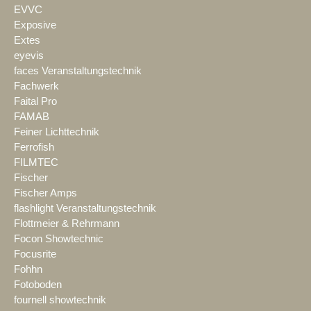
EVVC
Exposive
Extes
eyevis
faces Veranstaltungstechnik
Fachwerk
Faital Pro
FAMAB
Feiner Lichttechnik
Ferrofish
FILMTEC
Fischer
Fischer Amps
flashlight Veranstaltungstechnik
Flottmeier & Rehrmann
Focon Showtechnic
Focusrite
Fohhn
Fotoboden
fournell showtechnik