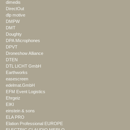
dimedis
DirectOut
dlp motive
DMPW
DMT
Doughty
DPA Microphones
DPVT
Droneshow Alliance
DTEN
DTL LICHT GmbH
Earthworks
easescreen
edelmat.GmbH
EFM Event Logistics
Ehrgeiz
EIKI
einstein & sons
ELA PRO
Elation Professional EUROPE