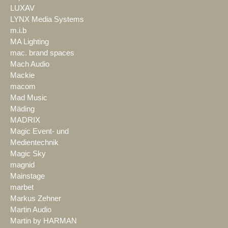
LUXAV
LYNX Media Systems
m.i.b
MA Lighting
mac. brand spaces
Mach Audio
Mackie
macom
Mad Music
Mäding
MADRIX
Magic Event- und
Medientechnik
Magic Sky
magnid
Mainstage
marbet
Markus Zehner
Martin Audio
Martin by HARMAN