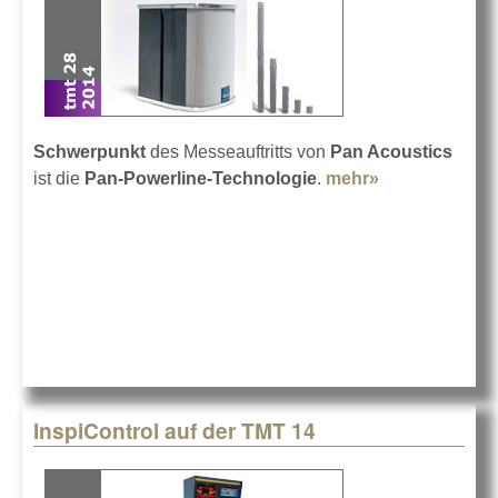
Schwerpunkt
des Messeauftritts von
Pan Acoustics
ist die
Pan-Powerline-Technologie
.
mehr»
about Pan
Acoustics auf
der TMT 14
InspiControl auf der TMT 14