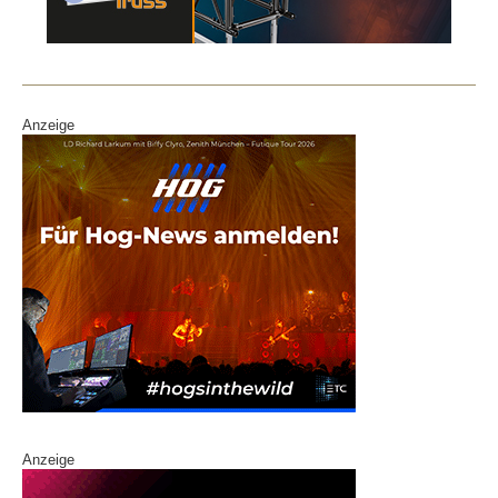
o
n
o
k
Anzeige
Anzeige