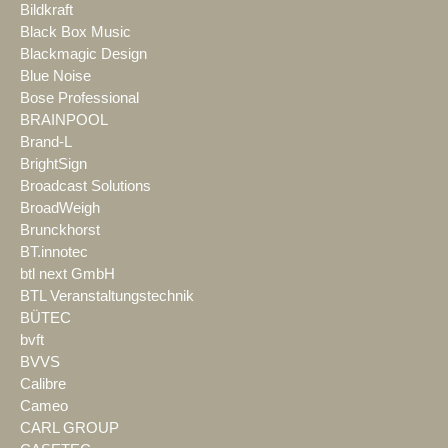
Bildkraft
Black Box Music
Blackmagic Design
Blue Noise
Bose Professional
BRAINPOOL
Brand-L
BrightSign
Broadcast Solutions
BroadWeigh
Brunckhorst
BT.innotec
btl next GmbH
BTL Veranstaltungstechnik
BÜTEC
bvft
BVVS
Calibre
Cameo
CARL GROUP