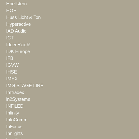
Hoellstern
HOF
Huss Licht & Ton
Hyperactive
IAD Audio
ICT
IdeenReich!
IDK Europe
IFB
IGVW
IHSE
IMEX
IMG STAGE LINE
Imtradex
in2Systems
INFiLED
Infinity
InfoComm
InFocus
Innlights