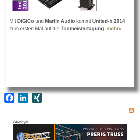
Mit
DiGiCo
und
Martin Audio
kommt
United-b 2014
zum ersten Mal auf die
Tonmeistertagung
.
mehr»
about
United-
b auf
der
TMT
2014
F
Li
XI
a
n
N
c
k
G
Anzeige
e
e
b
dI