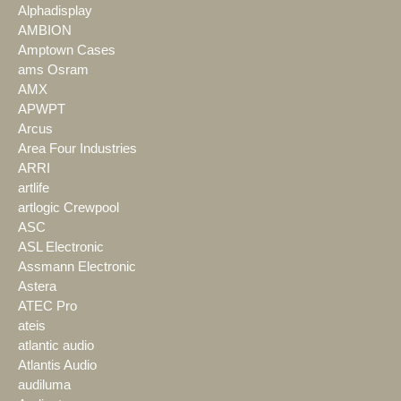
Alphadisplay
AMBION
Amptown Cases
ams Osram
AMX
APWPT
Arcus
Area Four Industries
ARRI
artlife
artlogic Crewpool
ASC
ASL Electronic
Assmann Electronic
Astera
ATEC Pro
ateis
atlantic audio
Atlantis Audio
audiluma