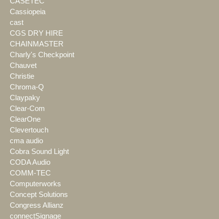
CASETEC
Cassiopeia
cast
CGS DRY HIRE
CHAINMASTER
Charly's Checkpoint
Chauvet
Christie
Chroma-Q
Claypaky
Clear-Com
ClearOne
Clevertouch
cma audio
Cobra Sound Light
CODA Audio
COMM-TEC
Computerworks
Concept Solutions
Congress Allianz
connectSignage