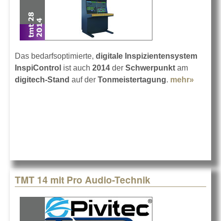
Das bedarfsoptimierte,
digitale Inspizientensystem
InspiControl
ist auch
2014
der
Schwerpunkt
am
digitech-Stand
auf der
Tonmeistertagung
.
mehr»
about
InspiCo
auf de
14
TMT 14 mit Pro Audio-Technik