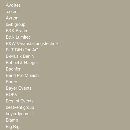
Avolites
axxent
Ayrton
b&b group
B&K Braun
B&K Lumitec
B&W Veranstaltungstechnik
B+T Bild+Ton AG
B-Musik Berlin
Babbel & Haeger
Baenfer
Band Pro Munich
Barco
Bayer Events
BDKV
Best of Events
bestvent group
beyerdynamic
Biamp
Big Rig