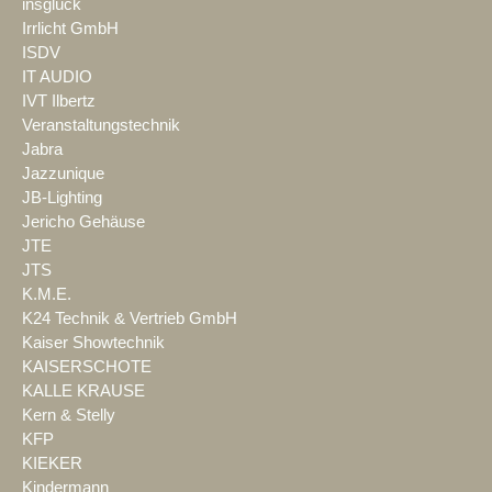
insglück
Irrlicht GmbH
ISDV
IT AUDIO
IVT Ilbertz
Veranstaltungstechnik
Jabra
Jazzunique
JB-Lighting
Jericho Gehäuse
JTE
JTS
K.M.E.
K24 Technik & Vertrieb GmbH
Kaiser Showtechnik
KAISERSCHOTE
KALLE KRAUSE
Kern & Stelly
KFP
KIEKER
Kindermann