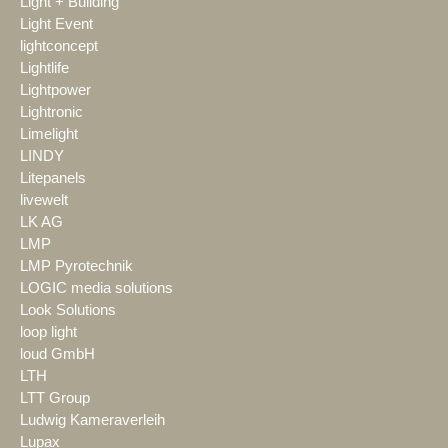
Light + Building
Light Event
lightconcept
Lightlife
Lightpower
Lightronic
Limelight
LINDY
Litepanels
livewelt
LK AG
LMP
LMP Pyrotechnik
LOGIC media solutions
Look Solutions
loop light
loud GmbH
LTH
LTT Group
Ludwig Kameraverleih
Lupax