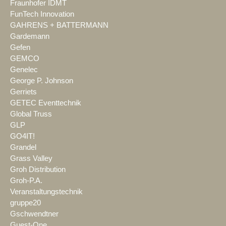
Fraunhofer IDMT
FunTech Innovation
GAHRENS + BATTERMANN
Gardemann
Gefen
GEMCO
Genelec
George P. Johnson
Gerriets
GETEC Eventtechnik
Global Truss
GLP
GO4IT!
Grandel
Grass Valley
Groh Distribution
Groh-P.A.
Veranstaltungstechnik
gruppe20
Gschwendtner
Guest-One