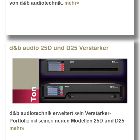
von d&b audiotechnik
.
mehr»
about d&b SL-Serie bei
Tate McRae
d&b audio 25D und D25 Verstärker
d&b audiotechnik
erweitert
sein
Verstärker-
Portfoli
o mit seinen
neuen Modellen 25D und D25
.
mehr»
about d&b audio 25D und D25 Verstärker