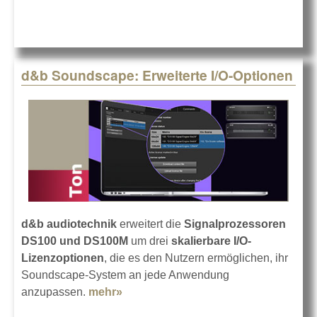
d&b Soundscape: Erweiterte I/O-Optionen
d&b audiotechnik
erweitert die
Signalprozessoren
DS100 und DS100M
um drei
skalierbare I/O-
Lizenzoptionen
, die es den Nutzern ermöglichen, ihr
Soundscape-System an jede Anwendung
anzupassen.
mehr»
about d&b Soundscape: Erweiterte
I/O-Optionen