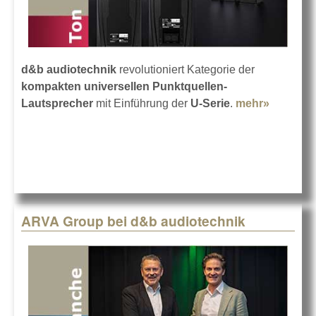
d&b audiotechnik
revolutioniert Kategorie der
kompakten universellen Punktquellen-
Lautsprecher
mit Einführung der
U-Serie
.
mehr»
about d
audiotec
bringt di
Serie
ARVA Group bei d&b audiotechnik