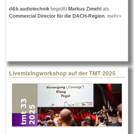
d&b audiotechnik
begrüßt
Markus Zimehl
als
Commercial Director für die DACH-Region
.
mehr»
abou
Mark
Zimeh
d&b
audio
Livemixingworkshop auf der TMT 2025