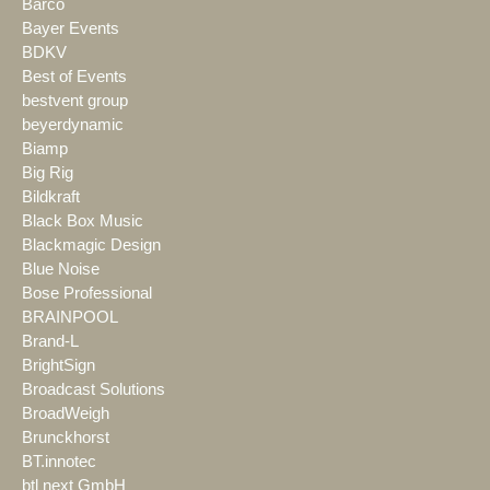
Barco
Bayer Events
BDKV
Best of Events
bestvent group
beyerdynamic
Biamp
Big Rig
Bildkraft
Black Box Music
Blackmagic Design
Blue Noise
Bose Professional
BRAINPOOL
Brand-L
BrightSign
Broadcast Solutions
BroadWeigh
Brunckhorst
BT.innotec
btl next GmbH