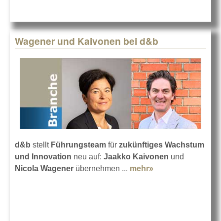
Wagener und Kaivonen bei d&b
d&b
stellt
Führungsteam
für
zukünftiges Wachstum
und Innovation
neu auf:
Jaakko Kaivonen
und
Nicola Wagener
übernehmen ...
mehr»
about Wagener
und Kaivonen bei
d&b