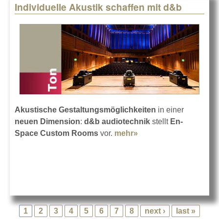
Individuelle Akustik schaffen mit d&b
Akustische Gestaltungsmöglichkeiten
in einer
neuen Dimension
:
d&b audiotechnik
stellt
En-
Space Custom Rooms
vor.
mehr»
about Individuelle
Akustik schaffen mit
d&b
1
2
3
4
5
6
7
8
next ›
last »