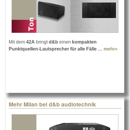
Mit dem
42A
bringt
d&b
einen
kompakten
Punktquellen-Lautsprecher für alle Fälle …
mehr»
abou
audio
Lauts
42S
Mehr Milan bei d&b audiotechnik