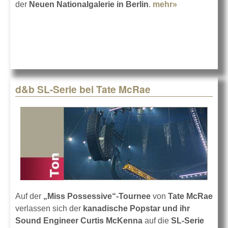
der
Neuen Nationalgalerie in Berlin
.
mehr»
about d&b
audiotechnik
in der
Nationalgaler
d&b SL-Serie bei Tate McRae
Auf der
„Miss Possessive“-Tournee
von
Tate McRae
verlassen sich der
kanadische Popstar und ihr
Sound Engineer Curtis McKenna
auf die
SL-Serie