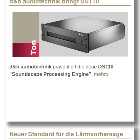
d&b audiotechnik bringt DS110
Pages
d&b audiotechnik
präsentiert die neue
DS110
"Soundscape Processing Engine"
.
mehr»
about d&b
audiotechnik
bringt DS110
Neuer Standard für die Lärmvorhersage