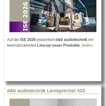
Auf der
ISE 2026
präsentiert
d&b audiotechnik
ein
beeindruckendes
Line-up neuer Produkte
.
mehr»
about 
audiot
auf der
2026
d&b audiotechnik Lautsprecher 42S