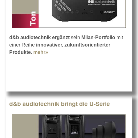
d&b audiotechnik
ergänzt
sein
Milan-Portfolio
mit
einer Reihe
innovativer, zukunftsorientierter
Produkte
.
mehr»
about Mehr Milan bei d&b
audiotechnik
d&b audiotechnik bringt die U-Serie