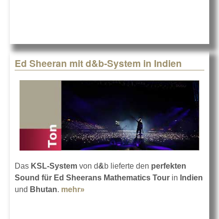
Ed Sheeran mit d&b-System in Indien
Das
KSL-System
von d
&
b lieferte den
perfekten
Sound für Ed Sheerans Mathematics Tour
in
Indien
und
Bhutan
.
mehr»
about Ed Sheeran mit d&b-System
in Indien