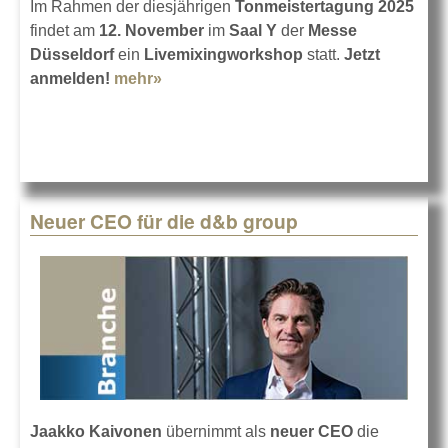
Im Rahmen der diesjährigen
Tonmeistertagung 2025
findet am
12. November
im
Saal Y
der
Messe
Düsseldorf
ein
Livemixingworkshop
statt.
Jetzt
anmelden!
mehr»
about Livemixingworkshop auf der
TMT 2025
Neuer CEO für die d&b group
Jaakko Kaivonen
übernimmt als
neuer CEO
die