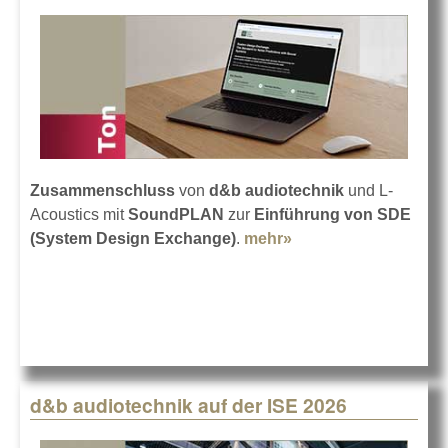
Zusammenschluss
von
d&b audiotechnik
und L-
Acoustics mit
SoundPLAN
zur
Einführung von SDE
(System Design Exchange)
.
mehr»
about Neuer
Standard für die
Lärmvorhersage
d&b audiotechnik auf der ISE 2026