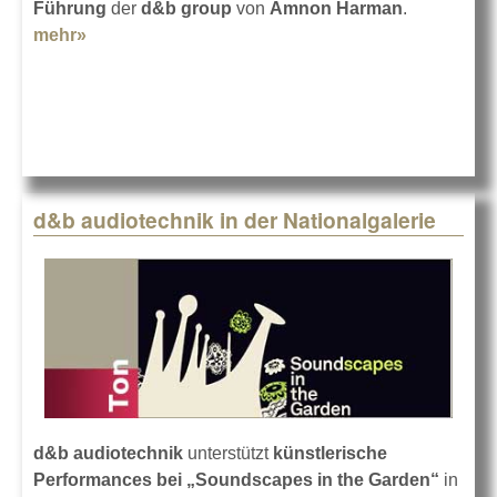
Führung
der
d&b group
von
Amnon Harman
.
mehr»
about Neuer CEO für die d&b group
d&b audiotechnik in der Nationalgalerie
d&b audiotechnik
unterstützt
künstlerische
Performances bei „Soundscapes in the Garden“
in