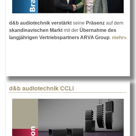
d&b audiotechnik
verstärkt
seine
Präsenz
auf dem
skandinavischen Markt
mit der
Übernahme des
langjährigen Vertriebspartners ARVA Group
.
mehr»
abo
Gro
d&
aud
d&b audiotechnik CCLi