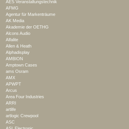
AES Veranstaltungstechnik
AFMG
Agentur für Markenträume
AK Media
Akademie der OETHG
Alcons Audio
Alfalite
Allen & Heath
Alphadisplay
AMBION
Amptown Cases
ams Osram
AMX
APWPT
Arcus
Area Four Industries
ARRI
artlife
artlogic Crewpool
ASC
ASL Electronic