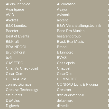
Audio-Technica
Audiovation
Avantgarde
Avaya
AVID
Avisonik
Avolites
axxent
B&K Lumitec
B&W Veranstaltungstechnik
Baenfer
Band Pro Munich
Best of Events
bestvent group
Bildkraft
Black Box Music
BRAINPOOL
Brand-L
Brunckhorst
BT.innotec
bvft
BVVS
CASETEC
Cassiopeia
Charly's Checkpoint
Chauvet
Clear-Com
ClearOne
CODA Audio
COMM-TEC
connectSignage
CONRAD Licht & Rigging
Creative Technology
Crestron
ctc events
d&b audiotechnik
DEAplus
delta-max
Digitech
dimedis