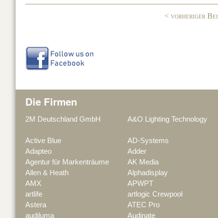
o
< vorheriger Be
k
Die Firmen
2M Deutschland GmbH
A&O Lighting Technology
Active Blue
AD-Systems
Adapteo
Adder
Agentur für Markenträume
AK Media
Allen & Heath
Alphadisplay
AMX
APWPT
artlife
artlogic Crewpool
Astera
ATEC Pro
audiluma
Audinate