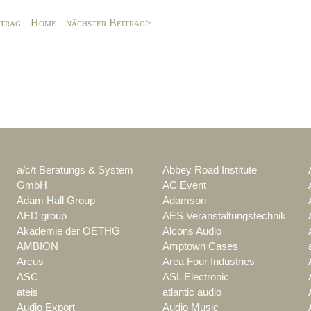
itrag
Home
nächster Beitrag>
a/c/t Beratungs & System
Abbey Road Institute
GmbH
AC Event
Adam Hall Group
Adamson
AED group
AES Veranstaltungstechnik
Akademie der OETHG
Alcons Audio
AMBION
Amptown Cases
Arcus
Area Four Industries
ASC
ASL Electronic
ateis
atlantic audio
Audio Export
Audio Music