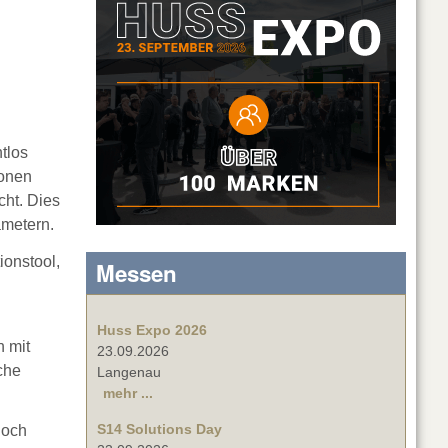
htlos
ionen
cht. Dies
ametern.
ionstool,
Messen
Huss Expo 2026
h mit
23.09.2026
che
Langenau
mehr ...
S14 Solutions Day
noch