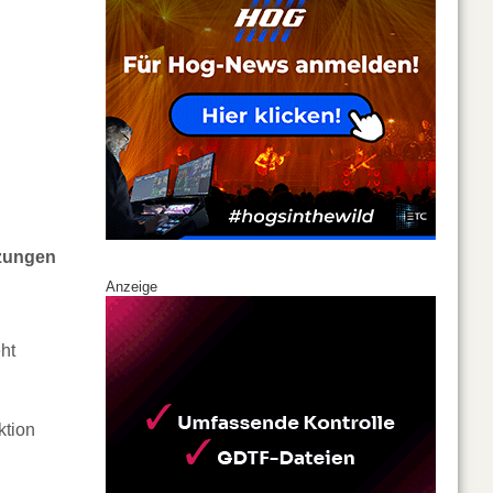
zungen
Anzeige
ht
ktion