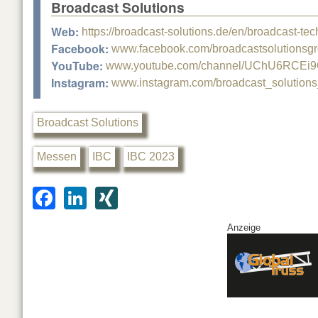
Broadcast Solutions
Web:
https://broadcast-solutions.de/en/broadcast-te
Facebook:
www.facebook.com/broadcastsolutionsg
YouTube:
www.youtube.com/channel/UChU6RCEi9
Instagram:
www.instagram.com/broadcast_solution
Broadcast Solutions
Messen
IBC
IBC 2023
F
Li
XI
a
n
N
Anzeige
c
k
G
e
e
b
dI
o
n