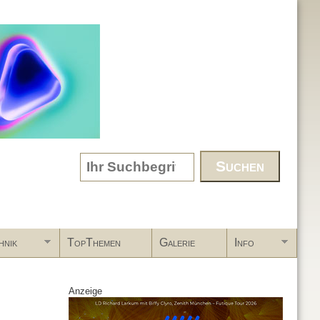
Search form
hnik
TopThemen
Galerie
Info
Anzeige