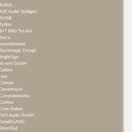
AUMA
AVE Audio Stuttgart
AVIXA
Ayrton
B+T Bild+Ton AG
Barco
beyerdynamic
Blackmagic Design
BrightSign
btl next GmbH
Calibre
cast
Christie
Clevertouch
Computerworks
Contour
Crew Nation
DAS Audio GmbH
DetailKLANG
DirectOut