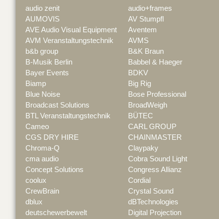
audio zenit
audio+frames
AUMOVIS
AV Stumpfl
AVE Audio Visual Equipment
Aventem
AVM Veranstaltungstechnik
AVMS
b&b group
B&K Braun
B-Musik Berlin
Babbel & Haeger
Bayer Events
BDKV
Biamp
Big Rig
Blue Noise
Bose Professional
Broadcast Solutions
BroadWeigh
BTL Veranstaltungstechnik
BÜTEC
Cameo
CARL GROUP
CGS DRY HIRE
CHAINMASTER
Chroma-Q
Claypaky
cma audio
Cobra Sound Light
Concept Solutions
Congress Allianz
coolux
Cordial
CrewBrain
Crystal Sound
dblux
dBTechnologies
deutschewerbewelt
Digital Projection