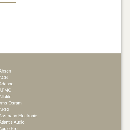
Absen
ACB
Adapoe
AFMG
Alfalite
ams Osram
ARRI
Assmann Electronic
Atlantis Audio
Audio Pro