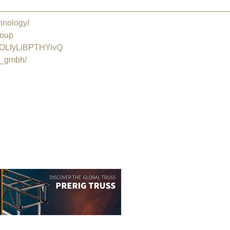
chnology/
roup
OLfyLiBPTHYivQ
s_gmbh/