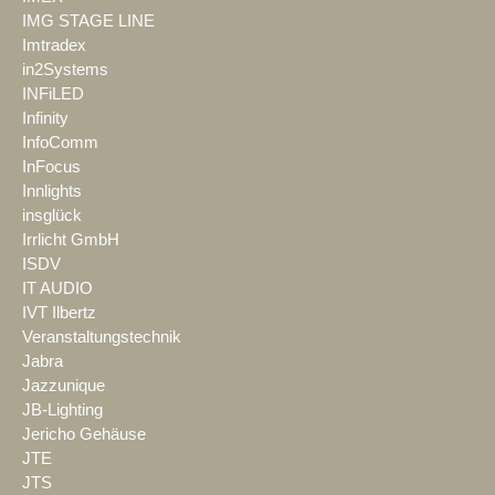
IMG STAGE LINE
Imtradex
in2Systems
INFiLED
Infinity
InfoComm
InFocus
Innlights
insglück
Irrlicht GmbH
ISDV
IT AUDIO
IVT Ilbertz
Veranstaltungstechnik
Jabra
Jazzunique
JB-Lighting
Jericho Gehäuse
JTE
JTS