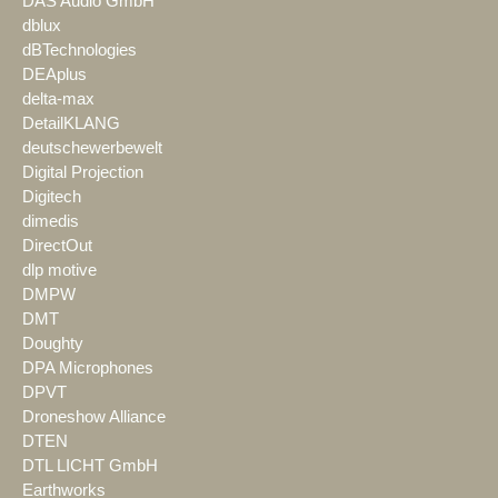
DAS Audio GmbH
dblux
dBTechnologies
DEAplus
delta-max
DetailKLANG
deutschewerbewelt
Digital Projection
Digitech
dimedis
DirectOut
dlp motive
DMPW
DMT
Doughty
DPA Microphones
DPVT
Droneshow Alliance
DTEN
DTL LICHT GmbH
Earthworks