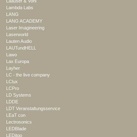
Laauser & Vohl
Lambda Labs
LANG
LANG ACADEMY
Laser Imagineering
Laserworld
Lauten Audio
LAUTundHELL
Lawo
Lax Europa
Layher
LC - the live company
LClux
LCPro
LD Systems
LDDE
LDT Veranstaltungsservice
LEaT con
Lectrosonics
LEDBlade
LEDitgo