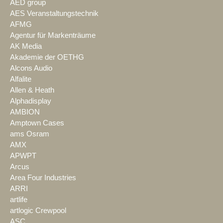
AED group
AES Veranstaltungstechnik
AFMG
Agentur für Markenträume
AK Media
Akademie der OETHG
Alcons Audio
Alfalite
Allen & Heath
Alphadisplay
AMBION
Amptown Cases
ams Osram
AMX
APWPT
Arcus
Area Four Industries
ARRI
artlife
artlogic Crewpool
ASC