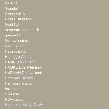
GO4IT!
Grandel
Grass Valley
Groh Distribution
Groh-P.A.
Veranstaltungstechnik
gruppe20
Gschwendtner
Guest-One
Habegger AG
Habegger Austria
HAMBURG OPEN
HAMKE Event-Technik
HARMAN Professional
Harmonic Design
Harmonic Sound
hazebase
HB-Laser
HDwireless
Headroom Media Service