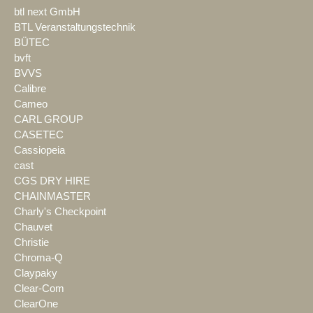
btl next GmbH
BTL Veranstaltungstechnik
BÜTEC
bvft
BVVS
Calibre
Cameo
CARL GROUP
CASETEC
Cassiopeia
cast
CGS DRY HIRE
CHAINMASTER
Charly's Checkpoint
Chauvet
Christie
Chroma-Q
Claypaky
Clear-Com
ClearOne