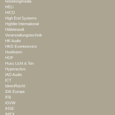
heinekingmedia
HELi
HICO
High End Systems
Highlite International
Hildebrandt
Veranstaltungstechnik
HK Audio
HKG Eventservice
Hoellstern
HOF
Huss Licht & Ton
Hyperactive
IAD Audio
ICT
IdeenReich!
IDK Europe
IFB
IGVW
IHSE
IMEX