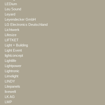
LEDium
Leu Sound
Leyard
Leyendecker GmbH
LG Electronics Deutschland
Lichtwerk
Lifesize
LIFTKET
Light + Building
Light Event
lightconcept
Lightlife
Lightpower
Lightronic
Limelight
LINDY
Litepanels
livewelt
LK AG
LMP