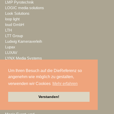
LMP Pyrotechnik
LOGIC media solutions
Look Solutions
loop light
loud GmbH
LTH
LTT Group
Ludwig Kameraverleih
Lupax
LUXAV
LYNX Media Systems
m.i.b
MA Lighting
Um Ihren Besuch auf die DieReferenz so
mac. brand spaces
angenehm wie möglich zu gestalten,
Mach Audio
verwenden wir Cookies
Mehr erfahren
Mackie
macom
Verstanden!
Mad Music
Mäding
MADRIX