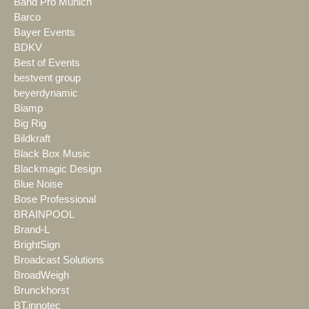
Band Pro Munich
Barco
Bayer Events
BDKV
Best of Events
bestvent group
beyerdynamic
Biamp
Big Rig
Bildkraft
Black Box Music
Blackmagic Design
Blue Noise
Bose Professional
BRAINPOOL
Brand-L
BrightSign
Broadcast Solutions
BroadWeigh
Brunckhorst
BT.innotec