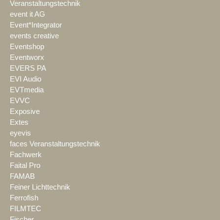
Veranstaltungstechnik
event it AG
Event*Integrator
events creative
Eventshop
Eventworx
EVERS PA
EVI Audio
EVTmedia
EVVC
Exposive
Extes
eyevis
faces Veranstaltungstechnik
Fachwerk
Faital Pro
FAMAB
Feiner Lichttechnik
Ferrofish
FILMTEC
Fischer