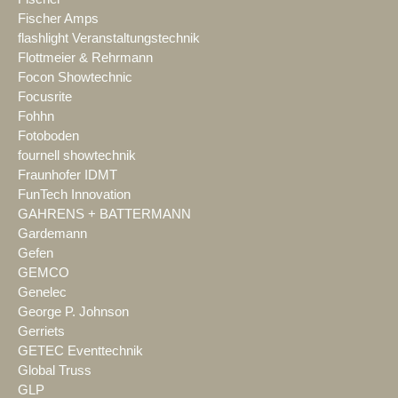
Fischer Amps
flashlight Veranstaltungstechnik
Flottmeier & Rehrmann
Focon Showtechnic
Focusrite
Fohhn
Fotoboden
fournell showtechnik
Fraunhofer IDMT
FunTech Innovation
GAHRENS + BATTERMANN
Gardemann
Gefen
GEMCO
Genelec
George P. Johnson
Gerriets
GETEC Eventtechnik
Global Truss
GLP